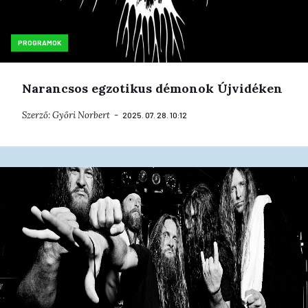
PROGRAMOK
Narancsos egzotikus démonok Újvidéken
Szerző:
Győri Norbert
2025. 07. 28. 10:12