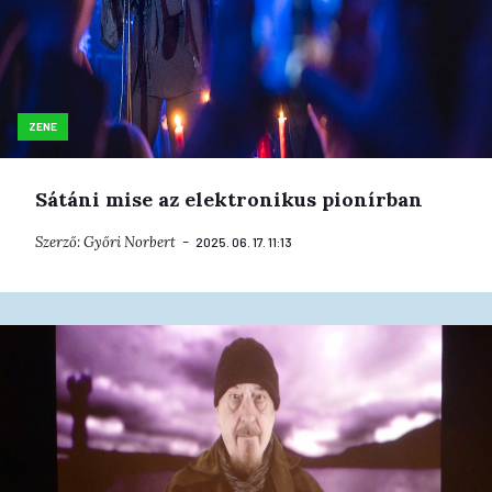
ZENE
Sátáni mise az elektronikus pionírban
Szerző:
Győri Norbert
2025. 06. 17. 11:13