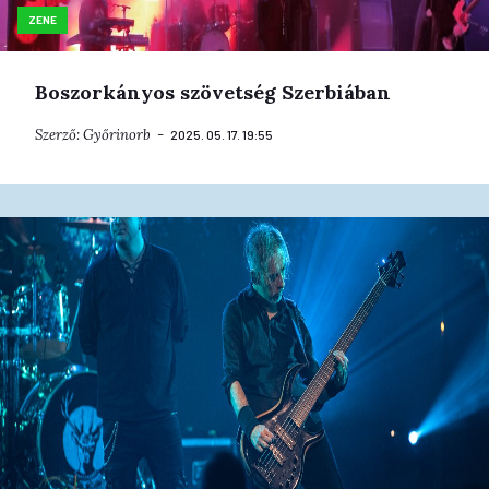
ZENE
Boszorkányos szövetség Szerbiában
Szerző:
Győrinorb
2025. 05. 17. 19:55