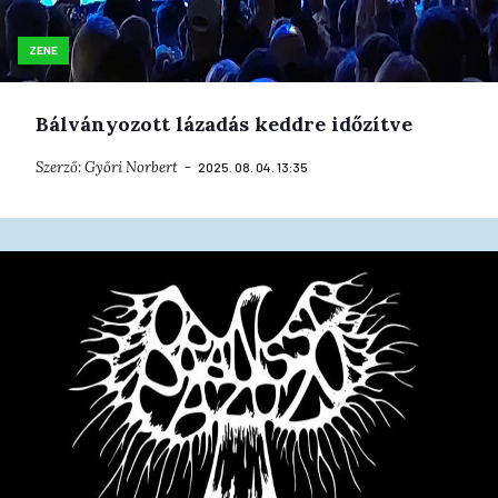
ZENE
Bálványozott lázadás keddre időzítve
Szerző:
Győri Norbert
2025. 08. 04. 13:35