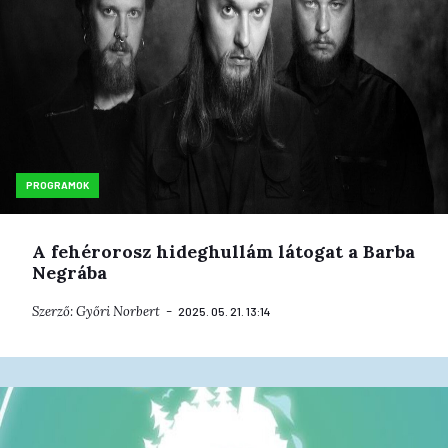
PROGRAMOK
A fehérorosz hideghullám látogat a Barba
Negrába
Szerző:
Győri Norbert
2025. 05. 21. 13:14