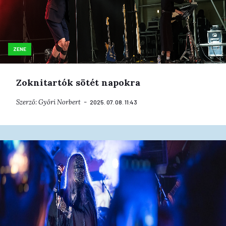
ZENE
Zoknitartók sötét napokra
Szerző:
Győri Norbert
2025. 07. 08. 11:43