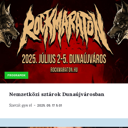
PROGRAMOK
Nemzetközi sztárok Dunaújvárosban
Szerző:
gyn
vl
2025. 05. 17. 5:01