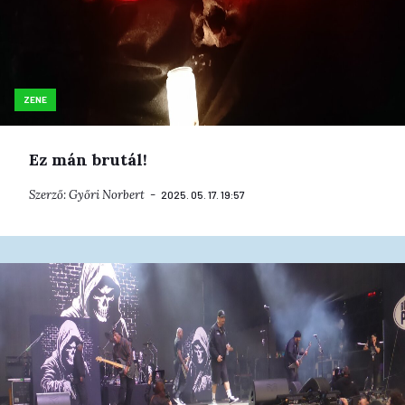
ZENE
Ez mán brutál!
Szerző:
Győri Norbert
2025. 05. 17. 19:57