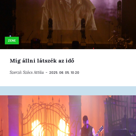
ZENE
Míg állni látszék az idő
Szerző:
Szőcs Attila
2025. 06. 05. 10:20