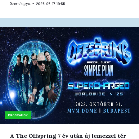
Szerző:
gyn
2025. 05. 17. 19:55
PROGRAMOK
A The Offspring 7 év után új lemezzel tér