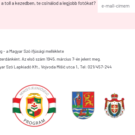
g a toll a kezedben, te csinálod a legjobb fotókat?
g - a Magyar Szó ifjúsági melléklete
zerdánként. Az első szám 1945. március 7-én jelent meg.
ar Szó Lapkiadó Kft., Vojvoda Mišić utca 1., Tel: 021/457-244