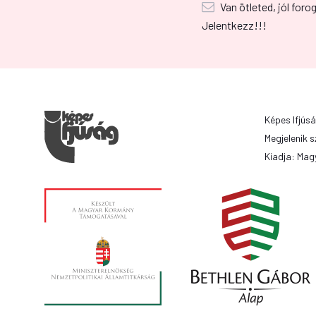
Van ötleted, jól foro
Jelentkezz!!!
Képes Ifjúsá
Megjelenik s
Kiadja: Magy