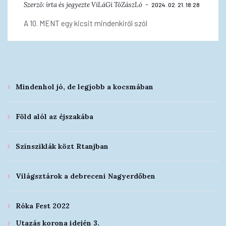
Szerző:
írta és jegyezte ViLáGí TóZászLó
2024. 02. 21. 18:28
A 10. MENT egy kicsit mindenkiről szól
Mindenhol jó, de legjobb a kocsmában
Föld alól az éjszakába
Színsziklák közt Rtanjban
Világsztárok a debreceni Nagyerdőben
Róka Fest 2022
Utazás korona idején 3.