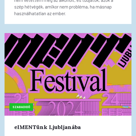
nem vetettem meg az alkoholt, és tudjátok, azok a
szép hétvégék, amikor nem probléma, ha másnap
használhatatlan az ember.
SZABADIDŐ
elMENTünk Ljubljanába