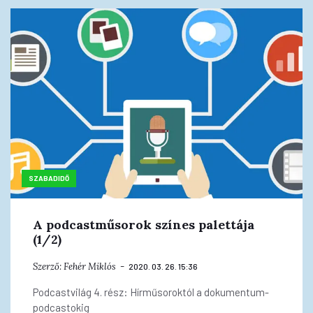
SZABADIDŐ
A podcastműsorok színes palettája
(1/2)
Szerző:
Fehér Miklós
2020. 03. 26. 15:36
Podcastvilág 4. rész: Hírműsoroktól a dokumentum-
podcastokig