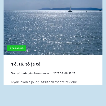
SZABADIDŐ
Tó, tó, tó je tó
Szerző:
Suhajda Annamária
2017. 06. 08. 16:25
Nyakunkon a jó idő. Az utcák megteltek cuki
miniszoknyás lányokkal, izompólóban feszítő
hapsikkal.