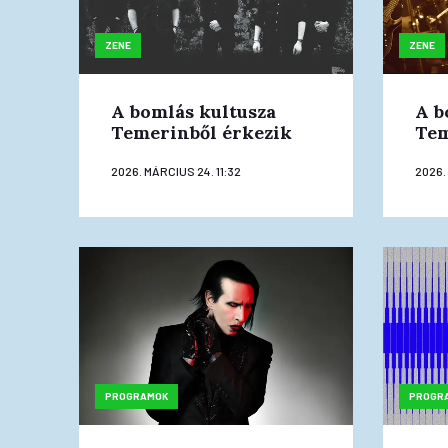
ZENE
ZENE
A bomlás kultusza
A b
Temerinből érkezik
Tem
2026. MÁRCIUS 24. 11:32
2026.
PROGRAMOK
PROGR