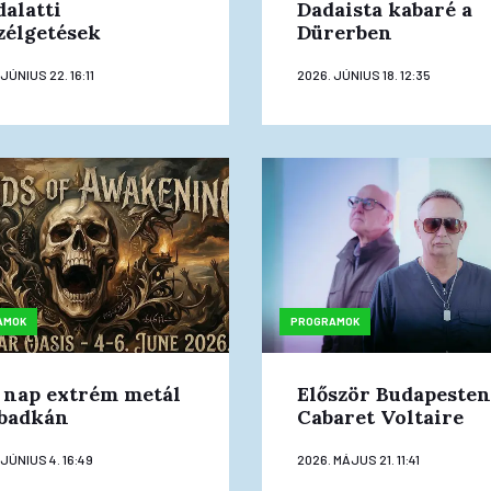
dalatti
Dadaista kabaré a
zélgetések
Dürerben
JÚNIUS 22. 16:11
2026. JÚNIUS 18. 12:35
AMOK
PROGRAMOK
 nap extrém metál
Először Budapesten
badkán
Cabaret Voltaire
 JÚNIUS 4. 16:49
2026. MÁJUS 21. 11:41