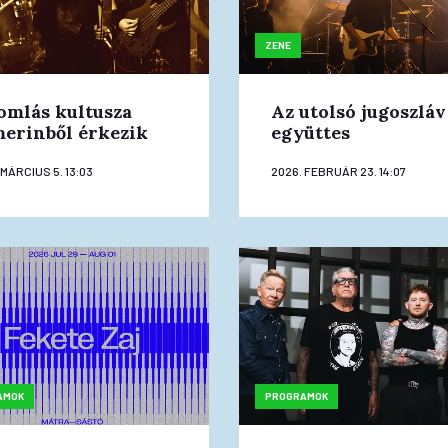
ZENE
omlás kultusza
Az utolsó jugoszláv
erinből érkezik
együttes
 MÁRCIUS 5. 13:03
2026. FEBRUÁR 23. 14:07
AMOK
PROGRAMOK