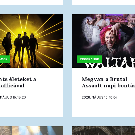
AMOK
PROGRAMOK
ts életeket a
Megvan a Brutal
allicával
Assault napi bontá
 MÁJUS 15. 15:23
2026. MÁJUS 13. 10:04