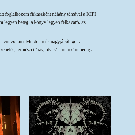
att foglalkozom firkászként néhány témával a KIFI
lm legyen beteg, a könyv legyen felkavaró, az
e nem voltam. Minden más nagyjából igen.
zenélés, természetjárás, olvasás, munkám pedig a