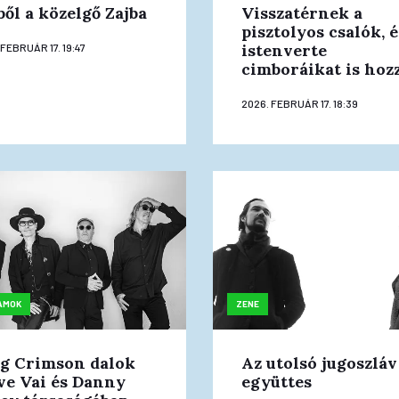
ből a közelgő Zajba
Visszatérnek a
pisztolyos csalók, é
istenverte
 FEBRUÁR 17. 19:47
cimboráikat is hoz
2026. FEBRUÁR 17. 18:39
AMOK
ZENE
g Crimson dalok
Az utolsó jugoszláv
ve Vai és Danny
együttes