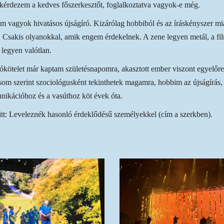
kérdezem a kedves főszerkesztőt, foglalkoztatva vagyok-e még.
m vagyok hivatásos újságíró. Kizárólag hobbiból és az íráskényszer mi
. Csakis olyanokkal, amik engem érdekelnek. A zene legyen metál, a fi
 legyen valótlan.
ókötelet már kaptam születésnapomra, akasztott ember viszont egyelőr
om szerint szociológusként tekinthetek magamra, hobbim az újságírás, 
ikációhoz és a vasúthoz köt évek óta.
tt: Leveleznék hasonló érdeklődésű személyekkel (cím a szerkben).