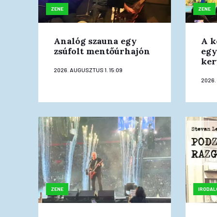
ZENE
ZENE
Analóg szauna egy
A k
zsúfolt mentőúrhajón
egy
ker
2026. AUGUSZTUS 1. 15:09
2026. 
ZENE
IRODAL