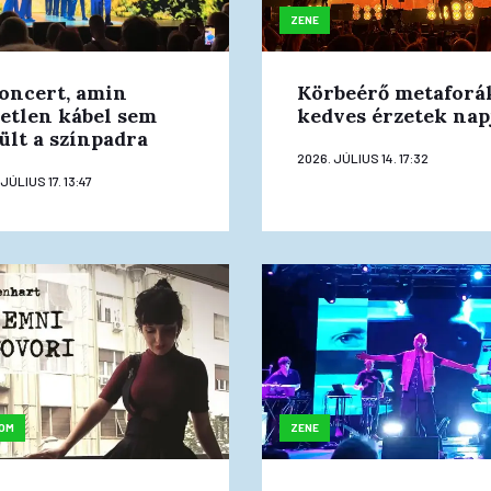
ZENE
oncert, amin
Körbeérő metaforá
etlen kábel sem
kedves érzetek nap
ült a színpadra
2026. JÚLIUS 14. 17:32
JÚLIUS 17. 13:47
OM
ZENE