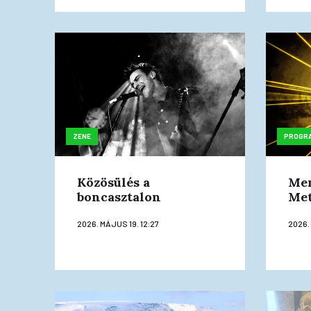
ZENE
PROGR
Közösülés a
Men
boncasztalon
Met
2026. MÁJUS 19. 12:27
2026.