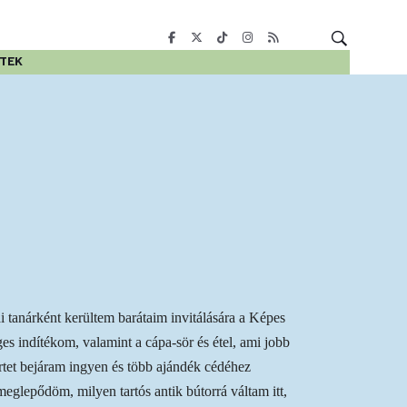
ETEK
 tanárként kerültem barátaim invitálására a Képes
es indítékom, valamint a cápa-sör és étel, ami jobb
tet bejáram ingyen és több ajándék cédéhez
eglepődöm, milyen tartós antik bútorrá váltam itt,