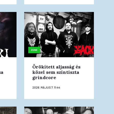
ZENE
Örökített aljasság és
sa
közel sem színtiszta
grindcore
2026. MÁJUS 7. 11:44