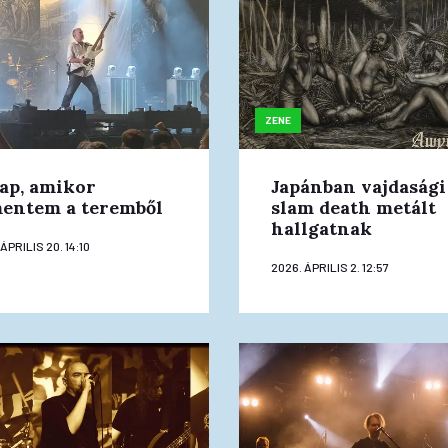
ZENE
ap, amikor
Japánban vajdasági
entem a teremből
slam death metált
hallgatnak
ÁPRILIS 20. 14:10
2026. ÁPRILIS 2. 12:57