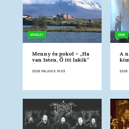
KÖZÉLET
ZENE
Menny és pokol – „Ha
A n
van Isten, Ő itt lakik”
kim
2026. MÁJUS 5. 10:03
2026. 