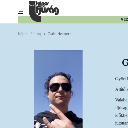
VE
Képes Ifjúság
Győri Norbert
G
Győri 
Állítól
Valaha,
Ifjúság
időkbe
jutotta