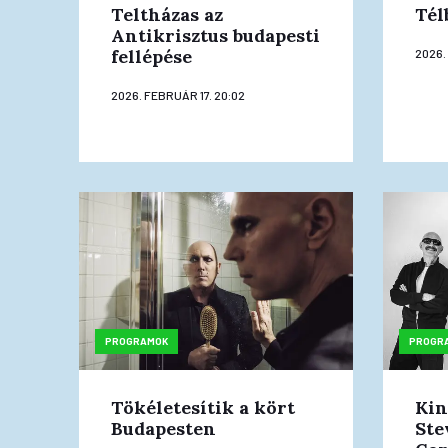
Teltházas az
Tél
Antikrisztus budapesti
fellépése
2026.
2026. FEBRUÁR 17. 20:02
PROGRAMOK
PROGR
Tökéletesítik a kört
Kin
Budapesten
Ste