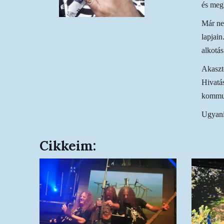
és meg
Már ne
lapjain
alkotás
Akaszt
Hivatás
kommun
Ugyani
Cikkeim: