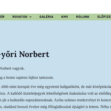
ZÉR
ROVATOK
GALÉRIA
KMV
RÓLUNK
ELŐFIZ
yőri Norbert
Norbert vagyok.
ag a homo sapiens fajhoz tartozom.
 több mint tizenpár éve még egyetemi hallgatóként, de már középiskolai
hoz. A kallódó tiszteletjegyek lehetőségének kiaknázása volt az elsődleg
n jár a kulturális napszámosoknak. Azóta számos rendezvényt és koncer
m, ráadásul hosszú évekre még főfoglalkozású újságíró is lettem. Néha m