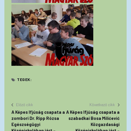
TEGEK:
Előző cikk
Következő cikk
A Képes Ifjúság csapata a
A Képes Ifjúság csapata a
zombori Dr. Ripp Rózsa
szabadkai Bosa Milićević
Egészségügyi
Közgazdasági
Középiskolában járt –
Középiskolában járt –