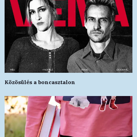
Közösülés a boncasztalon