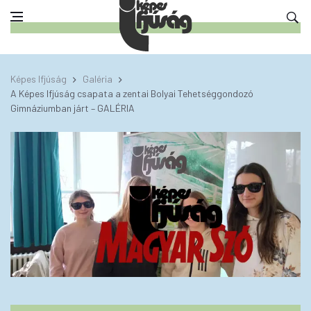
Képes Ifjúság
Galéria
A Képes Ifjúság csapata a zentai Bolyai Tehetséggondozó
Gimnáziumban járt – GALÉRIA