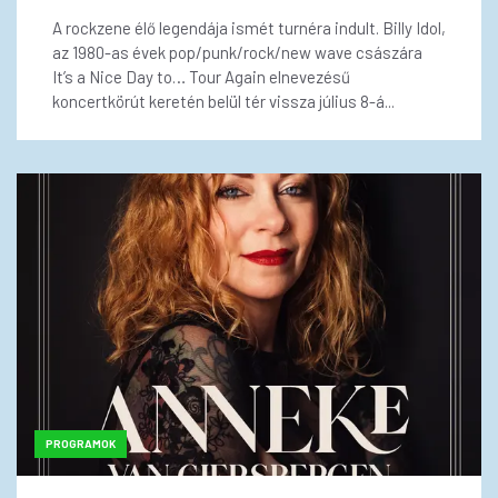
A rockzene élő legendája ismét turnéra indult. Billy Idol,
az 1980-as évek pop/punk/rock/new wave császára
It’s a Nice Day to… Tour Again elnevezésű
koncertkörút keretén belül tér vissza július 8-á...
PROGRAMOK