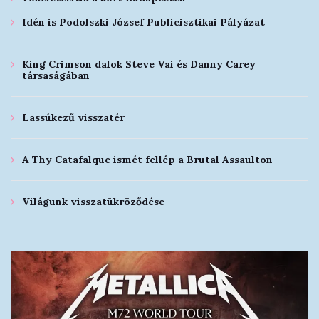
Idén is Podolszki József Publicisztikai Pályázat
King Crimson dalok Steve Vai és Danny Carey
társaságában
Lassúkezű visszatér
A Thy Catafalque ismét fellép a Brutal Assaulton
Világunk visszatükröződése