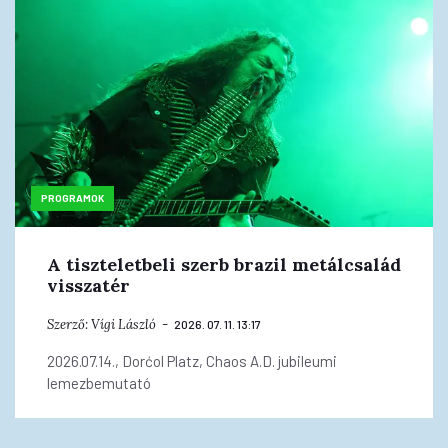
PROGRAMOK
A tiszteletbeli szerb brazil metálcsalád
visszatér
Szerző:
Vígi László
2026. 07. 11. 13:17
2026.07.14., Dorćol Platz, Chaos A.D. jubileumi
lemezbemutató