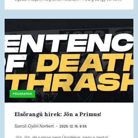
PROGRAMOK
Elsőrangú hírek: Jön a Primus!
Szerző:
Győri Norbert
2025. 12. 15. 9:55
Jön, jön, de sajnos nem Újvidékre, nem a zentai