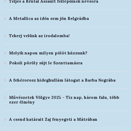
Teljes a Brutal Assault fellépőinek névsora
A Metallica az idén sem jön Belgrádba
Tekerj velünk az irodalomba!
Melyik napon milyen pólót húzzunk?
Pokoli pöröly sújt le Szenttamásra
A fehérorosz hideghullám látogat a Barba Negrába
Művészetek Völgye 2025 – Tíz nap, három falu, több
ezer élmény
A csend határait Zaj fenyegeti a Mátrában