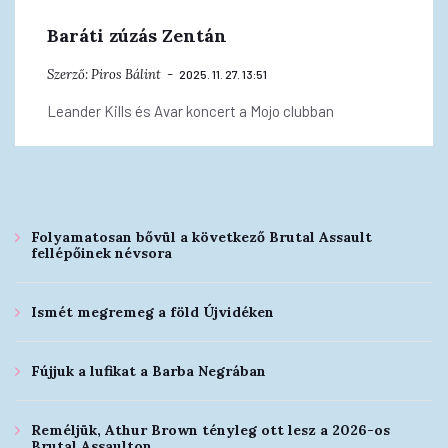
Baráti zúzás Zentán
Szerző:
Piros Bálint
2025. 11. 27. 13:51
Leander Kills és Avar koncert a Mojo clubban
Folyamatosan bővül a következő Brutal Assault
fellépőinek névsora
Ismét megremeg a föld Újvidéken
Fújjuk a lufikat a Barba Negrában
Reméljük, Athur Brown tényleg ott lesz a 2026-os
Brutal Assaulton