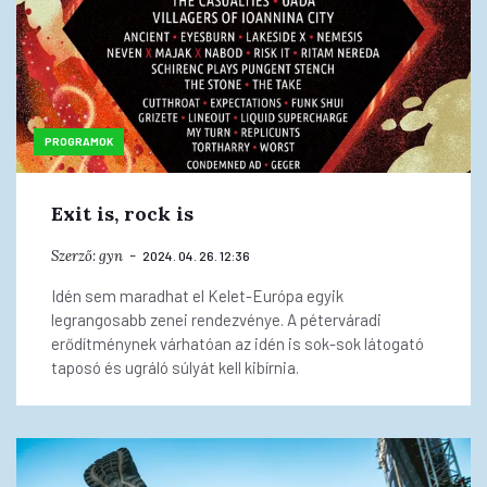
PROGRAMOK
Exit is, rock is
Szerző:
gyn
2024. 04. 26. 12:36
Idén sem maradhat el Kelet-Európa egyik
legrangosabb zenei rendezvénye. A péterváradi
erődítménynek várhatóan az idén is sok-sok látogató
taposó és ugráló súlyát kell kibírnia.