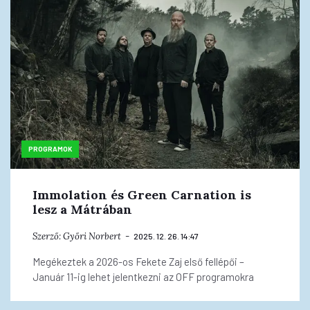
PROGRAMOK
Immolation és Green Carnation is
lesz a Mátrában
Szerző:
Győri Norbert
2025. 12. 26. 14:47
Megékeztek a 2026-os Fekete Zaj első fellépői –
Január 11-ig lehet jelentkezni az OFF programokra