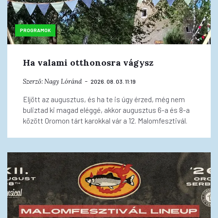
PROGRAMOK
Ha valami otthonosra vágysz
Szerző:
Nagy Lóránd
2026. 08. 03. 11:19
Eljött az augusztus, és ha te is úgy érzed, még nem
buliztad ki magad eléggé, akkor augusztus 6-a és 8-a
között Oromon tárt karokkal vár a 12. Malomfesztivál.