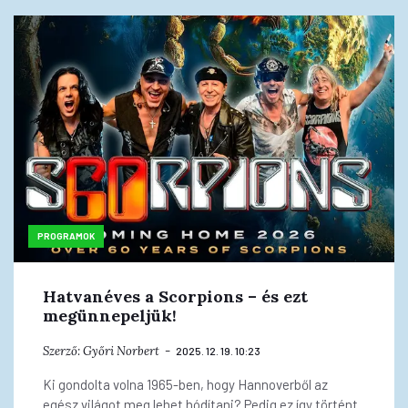
PROGRAMOK
Hatvanéves a Scorpions – és ezt
megünnepeljük!
Szerző:
Győri Norbert
2025. 12. 19. 10:23
Ki gondolta volna 1965-ben, hogy Hannoverből az
egész világot meg lehet hódítani? Pedig ez így történt.