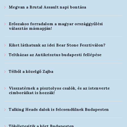
Megvan a Brutal Assault napi bontása
Erőszakos forradalom a magyar országgyűlési
választás másnapján!
Kiket láthatunk az idei Bear Stone Fesztiválon?
Teltházas az Antikrisztus budapesti fellépése
Télből a közelgő Zajba
Visszatérnek a pisztolyos csalók, és az istenverte
cimboráikat is hozzák!
Talking Heads dalok is felcsendülnek Budapesten
Tökéletesítik a kört Budapesten