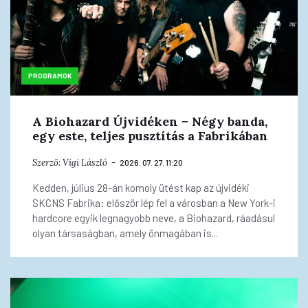
PROGRAMOK
A Biohazard Újvidéken – Négy banda,
egy este, teljes pusztítás a Fabrikában
Szerző:
Vígi László
2026. 07. 27. 11:20
Kedden, július 28-án komoly ütést kap az újvidéki
SKCNS Fabrika: először lép fel a városban a New York-i
hardcore egyik legnagyobb neve, a Biohazard, ráadásul
olyan társaságban, amely önmagában is...