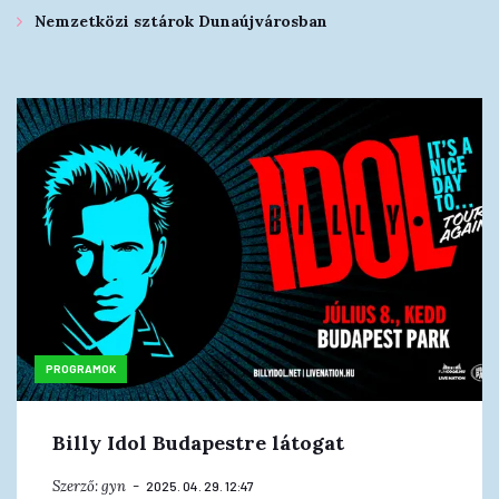
Nemzetközi sztárok Dunaújvárosban
PROGRAMOK
Billy Idol Budapestre látogat
Szerző:
gyn
2025. 04. 29. 12:47