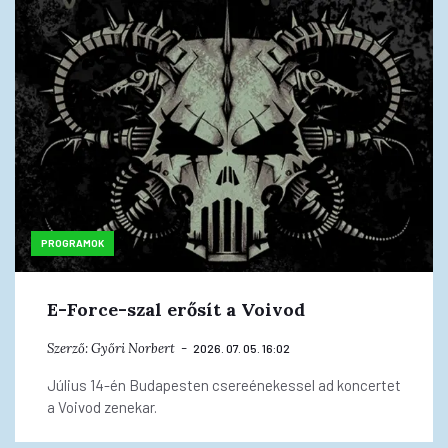
PROGRAMOK
E-Force-szal erősít a Voivod
Szerző:
Győri Norbert
2026. 07. 05. 16:02
Július 14-én Budapesten csereénekessel ad koncertet
a Voivod zenekar.