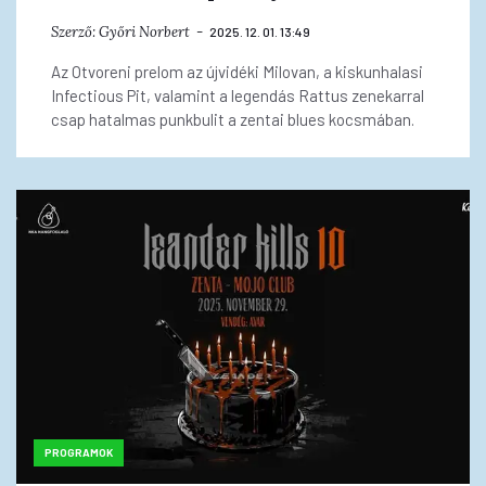
Szerző:
Győri Norbert
2025. 12. 01. 13:49
Az Otvoreni prelom az újvidéki Milovan, a kiskunhalasi
Infectious Pit, valamint a legendás Rattus zenekarral
csap hatalmas punkbulit a zentai blues kocsmában.
PROGRAMOK