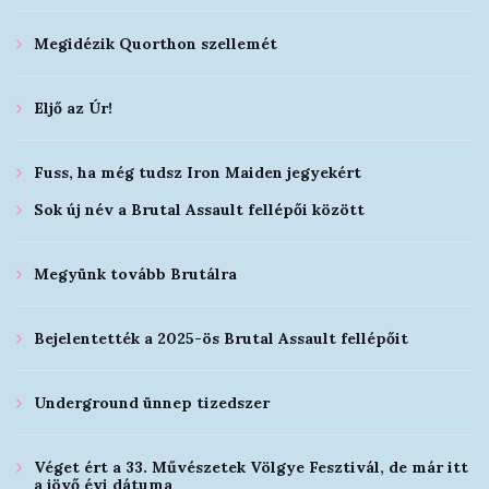
Megidézik Quorthon szellemét
Eljő az Úr!
Fuss, ha még tudsz Iron Maiden jegyekért
Sok új név a Brutal Assault fellépői között
Megyünk tovább Brutálra
Bejelentették a 2025-ös Brutal Assault fellépőit
Underground ünnep tizedszer
Véget ért a 33. Művészetek Völgye Fesztivál, de már itt
a jövő évi dátuma