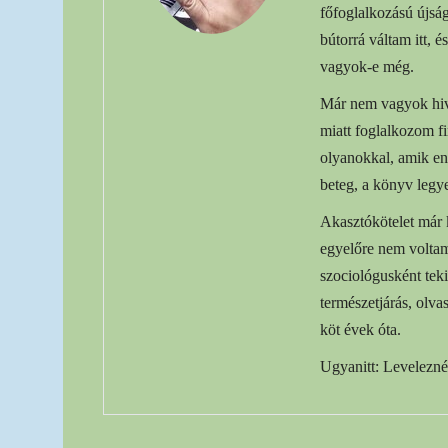
főfoglalkozású újsá
bútorrá váltam itt, 
vagyok-e még.
Már nem vagyok hiva
miatt foglalkozom f
olyanokkal, amik en
beteg, a könyv legye
Akasztókötelet már 
egyelőre nem voltam
szociológusként tek
természetjárás, olv
köt évek óta.
Ugyanitt: Levelezné