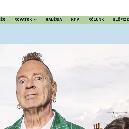
ZÉR
ROVATOK
GALÉRIA
KMV
RÓLUNK
ELŐFIZ