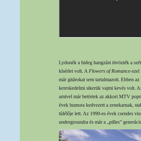
Lydonék a hideg hangzást ötvözték a szét
kísérlet volt. A
Flowers of Romance
-szel
már gitárokat sem tartalmazott. Ebben az 
kereskedelmi sikerük vajmi kevés volt. Az
amivel már betörtek az akkori MTV popmez
évek humora kedvezett a zenekarnak, stab
túlélője lett. Az 1990-es évek csendes vis
undergroundra és már a „pilles” generáció 