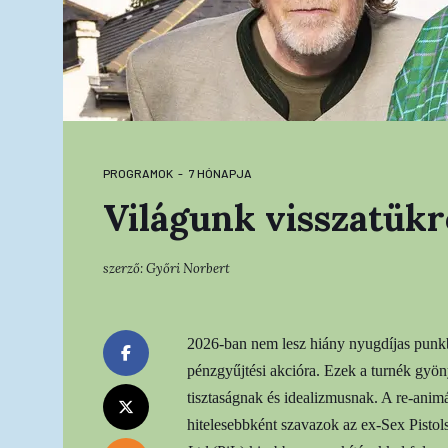
PROGRAMOK
7 HÓNAPJA
Világunk visszatük
szerző:
Győri Norbert
2026-ban nem lesz hiány nyugdíjas punkbó
pénzgyűjtési akcióra. Ezek a turnék gyön
tisztaságnak és idealizmusnak. A re-animá
hitelesebbként szavazok az ex-Sex Pisto