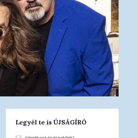
Legyél te is ÚJSÁGÍRÓ
Jelentkezz és írj nekünk!