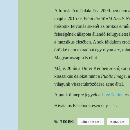
A formáció újjáalakulása 2009-ben nem a 
majd a 2015-ös
What the World Needs No
második felvonás sikerét az örökös elmú
feleségének állapota állandó felügyeletet
a muzsikus életében. A sok fájdalom ere
örökké nem maradhat egy olyan arc, mint 
Magyarországra is eljut.
Május 20-án a Dürer Kertben sok újkori 
klasszikus dalokat mint a
Public Image
, 
világunk visszatükröződése zene által.
A punk ünnepre jegyek a
Live Nation
és
Hivatalos Facebook esemény
ITT
.
TEGEK:
DÜRER KERT
KONCERT