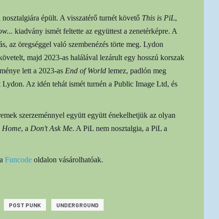
nosztalgiára épült. A visszatérő turnét követő
This is PiL
,
w...
kiadvány ismét feltette az együttest a zenetérképre. A
lás, az öregséggel való szembenézés törte meg. Lydon
 követelt, majd 2023-as halálával lezárult egy hosszú korszak
dménye lett a 2023-as
End of World
lemez, padlón meg
Lydon. Az idén tehát ismét turnén a Public Image Ltd, és
remek szerzeménnyel együtt együtt énekelhetjük az olyan
a
Home
, a
Don't Ask Me
. A PiL nem nosztalgia, a PiL a
 a
Funcode
oldalon vásárolhatóak.
POST PUNK
UNDERGROUND