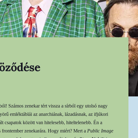
röződése
l! Számos zenekar tért vissza a sírból egy utolsó nagy
yörű emléktáblái az anarchiának, lázadásnak, az ifjúkori
lt csapatok között van hitelesebb, hiteltelenebb. Én a
ls frontember zenekarára. Hogy miért? Mert a
Public Image