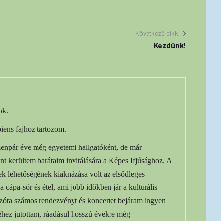
Következő cikk
Kezdünk!
ok.
iens fajhoz tartozom.
izenpár éve még egyetemi hallgatóként, de már
nt kerültem barátaim invitálására a Képes Ifjúsághoz. A
yek lehetőségének kiaknázása volt az elsődleges
a cápa-sör és étel, ami jobb időkben jár a kulturális
óta számos rendezvényt és koncertet bejáram ingyen
éhez jutottam, ráadásul hosszú évekre még