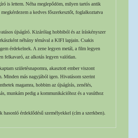
gíró is lettem. Néha meglepődöm, milyen tartós antik
és megkérdezem a kedves főszerkesztőt, foglalkoztatva
tásos újságíró. Kizárólag hobbiból és az íráskényszer
irkászként néhány témával a KIFI lapjain. Csakis
gem érdekelnek. A zene legyen metál, a film legyen
n felkavaró, az alkotás legyen valótlan.
kaptam születésnapomra, akasztott ember viszont
. Minden más nagyjából igen. Hivatásom szerint
inthetek magamra, hobbim az újságírás, zenélés,
asás, munkám pedig a kommunikációhoz és a vasúthoz
k hasonló érdeklődésű személyekkel (cím a szerkben).