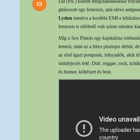
Ltd
(PiL) kisebb megszakításokkal folya
gitározott egy lemezen, ami eleve antipun
Lydon
tanulva a korábbi EMI-s lehúzások
lemezen is elérhető volt szinte minden k
Míg a Sex Pistols egy kapitalista robbaná
lemezt, mint az a híres pisztojsz debüt, 
az első igazi postpunk, irányadók, akik t
önkifejezés felé. Dub, reggae, rock, kriti
és humor, költészet és beat.