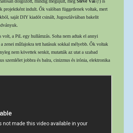
matosan dolgozott, mindig megújult, még
Steve Vai
(!) is
k projektként indult. Ők valóban függetlenek voltak, mert
ból, saját DIY kiadót csinált, Jugoszláviában bakelit
iadványuk.
s volt, a PiL egy hullámzás. Soha nem adtak el annyi
de a zenei műfajokra tett hatásuk sokkal mélyebb. Ők voltak
ényleg nem követtek senkit, mutatták az utat a szabad
kus szemlélet jobbra és balra, cinizmus és irónia, elektronika