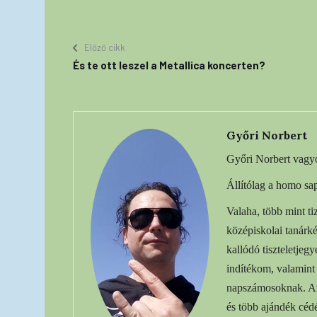
Előző cikk
És te ott leszel a Metallica koncerten?
Győri Norbert
Győri Norbert vagy
Állítólag a homo sap
Valaha, több mint t
középiskolai tanárké
kallódó tiszteletjeg
indítékom, valamint 
napszámosoknak. Az
és több ajándék céd