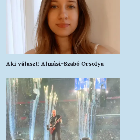
Aki választ: Almási-Szabó Orsolya