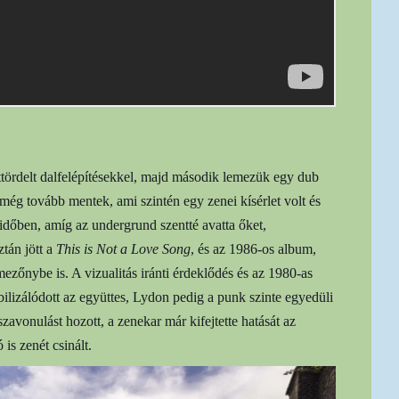
tördelt dalfelépítésekkel, majd második lemezük egy dub
 még tovább mentek, ami szintén egy zenei kísérlet volt és
időben, amíg az undergrund szentté avatta őket,
tán jött a
This is Not a Love Song
, és az 1986-os album,
őnybe is. A vizualitás iránti érdeklődés és az 1980-as
ilizálódott az együttes, Lydon pedig a punk szinte egyedüli
szavonulást hozott, a zenekar már kifejtette hatását az
is zenét csinált.