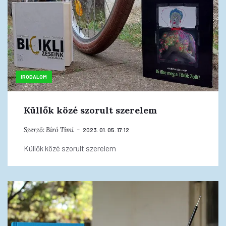
IRODALOM
Küllők közé szorult szerelem
Szerző:
Bíró Timi
2023. 01. 05. 17:12
Küllők közé szorult szerelem