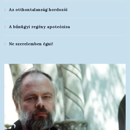
Az otthontalanság hordozói
A bűnügyi regény apoteózisa
Ne szerelemben égni!