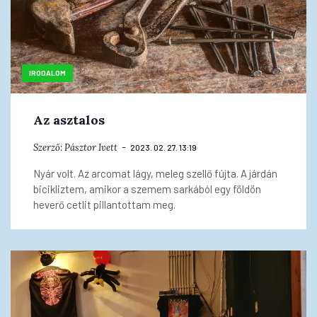
IRODALOM
Az asztalos
Szerző:
Pásztor Ivett
2023. 02. 27. 13:19
Nyár volt. Az arcomat lágy, meleg szellő fújta. A járdán
bicikliztem, amikor a szemem sarkából egy földön
heverő cetlit pillantottam meg.