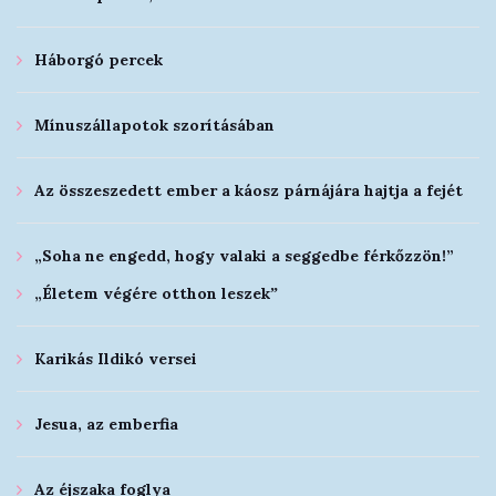
Háborgó percek
Mínuszállapotok szorításában
Az összeszedett ember a káosz párnájára hajtja a fejét
„Soha ne engedd, hogy valaki a seggedbe férkőzzön!”
„Életem végére otthon leszekˮ
Karikás Ildikó versei
Jesua, az emberfia
Az éjszaka foglya