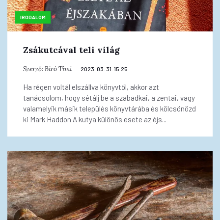
IRODALOM
Zsákutcával teli világ
Szerző:
Bíró Timi
2023. 03. 31. 15:25
Ha régen voltál elszállva könyvtől, akkor azt
tanácsolom, hogy sétálj be a szabadkai, a zentai, vagy
valamelyik másik település könyvtárába és kölcsönözd
ki Mark Haddon A kutya különös esete az éjs...