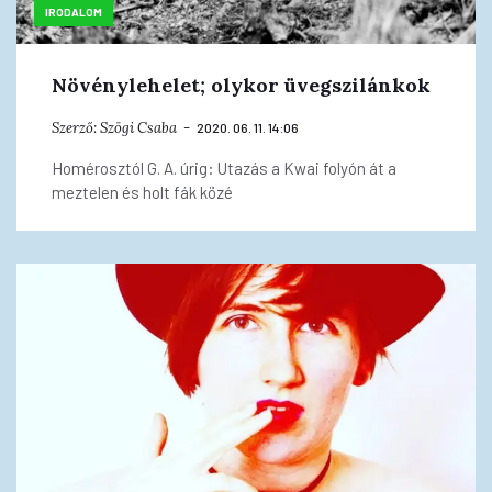
IRODALOM
Növénylehelet; olykor üvegszilánkok
Szerző:
Szögi Csaba
2020. 06. 11. 14:06
Homérosztól G. A. úrig: Utazás a Kwai folyón át a
meztelen és holt fák közé