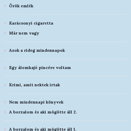
Örök emlék
Karácsonyi cigaretta
Már nem vagy
Azok a rideg mindennapok
Egy álomhajó pincére voltam
Krimi, amit nektek írtak
Nem mindennapi könyvek
A borzalom és aki mögötte áll 2.
A borzalom és aki mögötte áll 1.