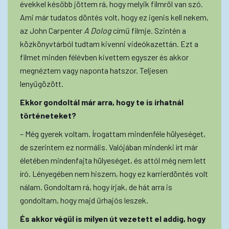
évekkel később jöttem rá, hogy melyik filmről van szó.
Ami már tudatos döntés volt, hogy ez igenis kell nekem,
az John Carpenter
A Dolog
című filmje. Szintén a
közkönyvtárból tudtam kivenni videókazettán. Ezt a
filmet minden félévben kivettem egyszer és akkor
megnéztem vagy naponta hatszor. Teljesen
lenyűgözött.
Ekkor gondoltál már arra, hogy te is írhatnál
történeteket?
– Még gyerek voltam. Írogattam mindenféle hülyeséget,
de szerintem ez normális. Valójában mindenki írt már
életében mindenfajta hülyeséget, és attól még nem lett
író. Lényegében nem hiszem, hogy ez karrierdöntés volt
nálam. Gondoltam rá, hogy írjak, de hát arra is
gondoltam, hogy majd űrhajós leszek.
És akkor végül is milyen út vezetett el addig, hogy