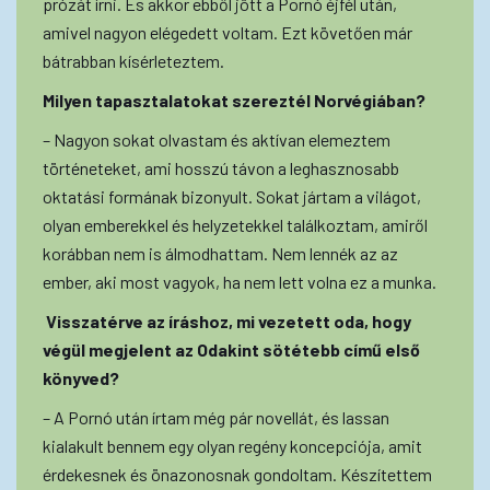
prózát írni. És akkor ebből jött a Pornó éjfél után,
amivel nagyon elégedett voltam. Ezt követően már
bátrabban kísérleteztem.
Milyen tapasztalatokat szereztél Norvégiában?
– Nagyon sokat olvastam és aktívan elemeztem
történeteket, ami hosszú távon a leghasznosabb
oktatási formának bizonyult. Sokat jártam a világot,
olyan emberekkel és helyzetekkel találkoztam, amiről
korábban nem is álmodhattam. Nem lennék az az
ember, aki most vagyok, ha nem lett volna ez a munka.
Visszatérve az íráshoz, mi vezetett oda, hogy
végül megjelent az Odakint sötétebb című első
könyved?
– A Pornó után írtam még pár novellát, és lassan
kialakult bennem egy olyan regény koncepciója, amit
érdekesnek és önazonosnak gondoltam. Készítettem