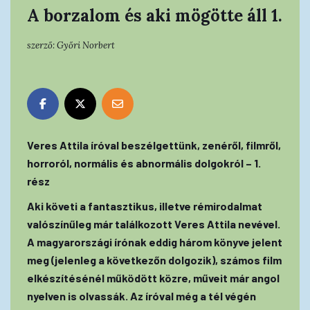
A borzalom és aki mögötte áll 1.
szerző:
Győri Norbert
Veres Attila íróval beszélgettünk, zenéről, filmről,
horroról, normális és abnormális dolgokról – 1.
rész
Aki követi a fantasztikus, illetve rémirodalmat
valószínűleg már találkozott Veres Attila nevével.
A magyarországi írónak eddig három könyve jelent
meg (jelenleg a következőn dolgozik), számos film
elkészítésénél működött közre, műveit már angol
nyelven is olvassák. Az íróval még a tél végén