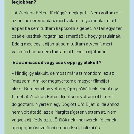
legjobban?
– A Zsoldos Péter-díj eléggé meglepett. Nem voltam ott
az online ceremónián, mert valami folyó munka miatt
éppen be sem tudtam kapcsolni a gépet. Aztán egyszer
csak elkezdtek írogatni az ismerősök, hogy gratulálnak.
Eddig még egyik díjamat sem tudtam átvenni, mert
valamiért soha nem tudtam ott lenni a díjátadón.
Ez az imázsod vagy csak épp így alakult?
– Mindig így alakult, de most már azt mondom, ez az
imázsom. Amikor megnyertem a magyar filmdíjat,
akkor Bordeauxban voltam, épp próbáltunk eladni egy
filmet. A Zsoldos Péter-díjnál sem voltam ott, mert
dolgoztam. Nyertem egy Döglött Ufó Díjat is, de ahhoz
nem volt átadó, azt a Margitszigeten vettem át. Nem
vagyok díj-fetisiszta. Örülök neki, ha nyerek, jó ennek
apropóján összejönni emberekkel, bulizni és