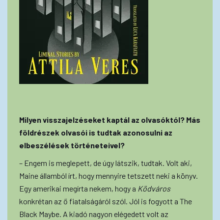
Milyen visszajelzéseket kaptál az olvasóktól? Más
földrészek olvasói is tudtak azonosulni az
elbeszélések történeteivel?
– Engem is meglepett, de úgy látszik, tudtak. Volt aki,
Maine államból írt, hogy mennyire tetszett neki a könyv.
Egy amerikai megírta nekem, hogy a
Ködváros
konkrétan az ő fiatalságáról szól. Jól is fogyott a The
Black Maybe. A kiadó nagyon elégedett volt az