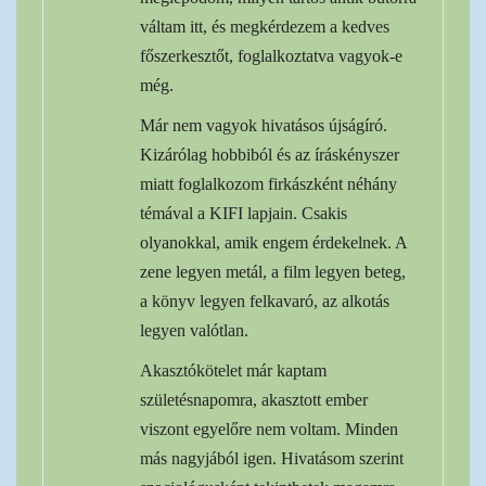
váltam itt, és megkérdezem a kedves
főszerkesztőt, foglalkoztatva vagyok-e
még.
Már nem vagyok hivatásos újságíró.
Kizárólag hobbiból és az íráskényszer
miatt foglalkozom firkászként néhány
témával a KIFI lapjain. Csakis
olyanokkal, amik engem érdekelnek. A
zene legyen metál, a film legyen beteg,
a könyv legyen felkavaró, az alkotás
legyen valótlan.
Akasztókötelet már kaptam
születésnapomra, akasztott ember
viszont egyelőre nem voltam. Minden
más nagyjából igen. Hivatásom szerint