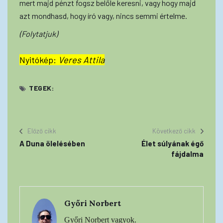
mert majd pénzt fogsz belőle keresni, vagy hogy majd
azt mondhasd, hogy író vagy, nincs semmi értelme.
(Folytatjuk)
Nyitókép:
Veres Attila
TEGEK:
Előző cikk
Következő cikk
A Duna ölelésében
Élet súlyának égő
fájdalma
Győri Norbert
Győri Norbert vagyok.