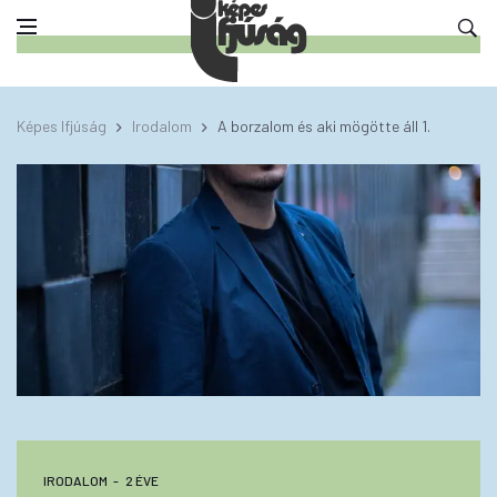
Képes Ifjúság
Irodalom
A borzalom és aki mögötte áll 1.
IRODALOM
2 ÉVE