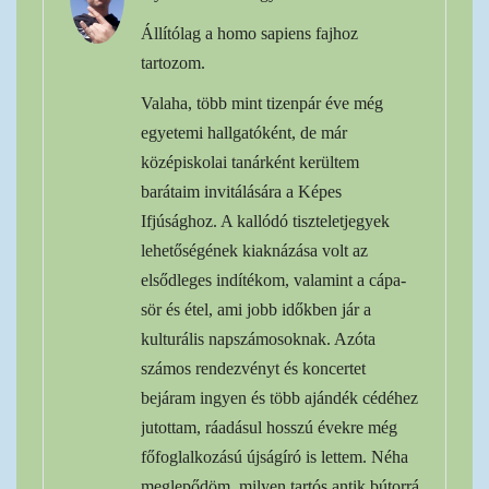
Állítólag a homo sapiens fajhoz
tartozom.
Valaha, több mint tizenpár éve még
egyetemi hallgatóként, de már
középiskolai tanárként kerültem
barátaim invitálására a Képes
Ifjúsághoz. A kallódó tiszteletjegyek
lehetőségének kiaknázása volt az
elsődleges indítékom, valamint a cápa-
sör és étel, ami jobb időkben jár a
kulturális napszámosoknak. Azóta
számos rendezvényt és koncertet
bejáram ingyen és több ajándék cédéhez
jutottam, ráadásul hosszú évekre még
főfoglalkozású újságíró is lettem. Néha
meglepődöm, milyen tartós antik bútorrá