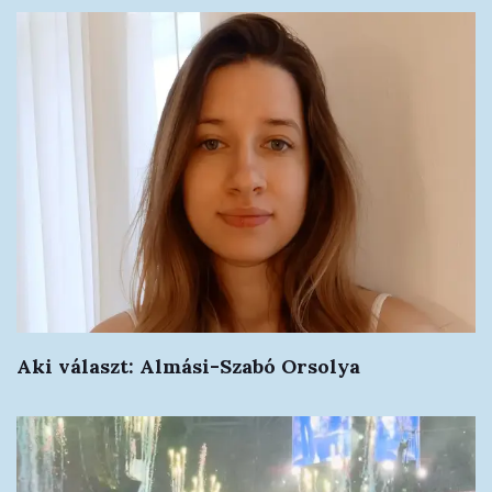
Aki választ: Almási-Szabó Orsolya