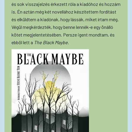
és sok visszajelzés érkezett róla a kiadóhoz és hozzám
is. Én aztán még két novellához készítettem fordítást
és elküldtem a kiadónak, hogy lássák, miket írtam még.
Végül megkérdezték, hogy benne lennék-e egy önálló
kötet megjelentetésében. Persze igent mondtam, és
ebből lett a
The Black Maybe
.