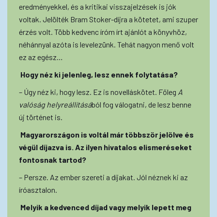
eredményekkel, és a kritikai visszajelzések is jók
voltak. Jelölték Bram Stoker-díjra a kötetet, ami szuper
érzés volt. Több kedvenc íróm írt ajánlót a könyvhöz,
néhánnyal azóta is levelezünk. Tehát nagyon menő volt
ez az egész…
Hogy néz ki jelenleg, lesz ennek folytatása?
– Úgy néz ki, hogy lesz. Ez is novelláskötet. Főleg
A
valóság helyreállításá
ból fog válogatni, de lesz benne
új történet is.
Magyarországon is voltál már többször jelölve és
végül díjazva is. Az ilyen hivatalos elismeréseket
fontosnak tartod?
– Persze. Az ember szereti a díjakat. Jól néznek ki az
íróasztalon.
Melyik a kedvenced díjad vagy melyik lepett meg