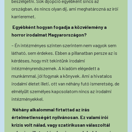
beszélgetni. Sok díjopció egyébként sincs az
országban, és nincs olyan díj, ami meghatározná az írói
karrieremet.
Egyébként hogyan fogadja a közvélemény a
horror irodalmat Magyarországon?
– Én intézményes szinten szerintem nem vagyok sem
látható, sem érdekes. Ebben a pillanatban persze az is
kérdéses, hogy mit tekintünk irodalmi
intézményrendszernek. A kiadóm elégedett a
munkámmal, jól fogynak a könyvek. Ami a hivatalos
irodalmi életet illeti, ott van néhány futó ismeretség, de
elmélyült személyes kapcsolatom nincs az irodalmi
intézményekkel.
Néhány alkalommal firtattad az írás
értelmetlenségét nyilvánosan. Ez valami írói
krízis volt nálad, vagy szatirikusan válaszoltál