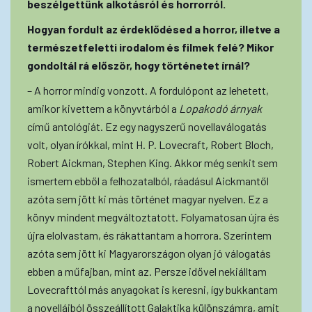
beszélgettünk alkotásról és horrorról.
Hogyan fordult az érdeklődésed a horror, illetve a
természetfeletti irodalom és filmek felé? Mikor
gondoltál rá először, hogy történetet írnál?
– A horror mindig vonzott. A fordulópont az lehetett,
amikor kivettem a könyvtárból a
Lopakodó árnyak
című antológiát. Ez egy nagyszerű novellaválogatás
volt, olyan írókkal, mint H. P. Lovecraft, Robert Bloch,
Robert Aickman, Stephen King. Akkor még senkit sem
ismertem ebből a felhozatalból, ráadásul Aickmantől
azóta sem jött ki más történet magyar nyelven. Ez a
könyv mindent megváltoztatott. Folyamatosan újra és
újra elolvastam, és rákattantam a horrora. Szerintem
azóta sem jött ki Magyarországon olyan jó válogatás
ebben a műfajban, mint az. Persze idővel nekiálltam
Lovecrafttól más anyagokat is keresni, így bukkantam
a novelláiból összeállított Galaktika különszámra, amit