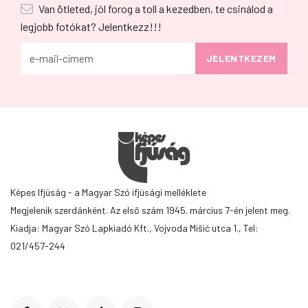
Van ötleted, jól forog a toll a kezedben, te csinálod a
legjobb fotókat? Jelentkezz!!!
Képes Ifjúság - a Magyar Szó ifjúsági melléklete
Megjelenik szerdánként. Az első szám 1945. március 7-én jelent meg.
Kiadja: Magyar Szó Lapkiadó Kft., Vojvoda Mišić utca 1., Tel:
021/457-244