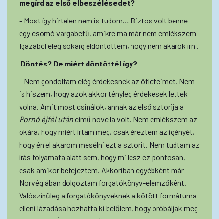
megírd az első elbeszélésedet?
– Most így hirtelen nem is tudom… Biztos volt benne
egy csomó vargabetű, amikre ma már nem emlékszem.
Igazából elég sokáig eldöntöttem, hogy nem akarok írni.
Döntés? De miért döntöttél így?
– Nem gondoltam elég érdekesnek az ötleteimet. Nem
is hiszem, hogy azok akkor tényleg érdekesek lettek
volna. Amit most csinálok, annak az első sztorija a
Pornó éjfél után
című novella volt. Nem emlékszem az
okára, hogy miért írtam meg, csak éreztem az igényét,
hogy én el akarom mesélni ezt a sztorit. Nem tudtam az
írás folyamata alatt sem, hogy mi lesz ez pontosan,
csak amikor befejeztem. Akkoriban egyébként már
Norvégiában dolgoztam forgatókönyv-elemzőként.
Valószínűleg a forgatókönyveknek a kötött formátuma
elleni lázadása hozhatta ki belőlem, hogy próbáljak meg