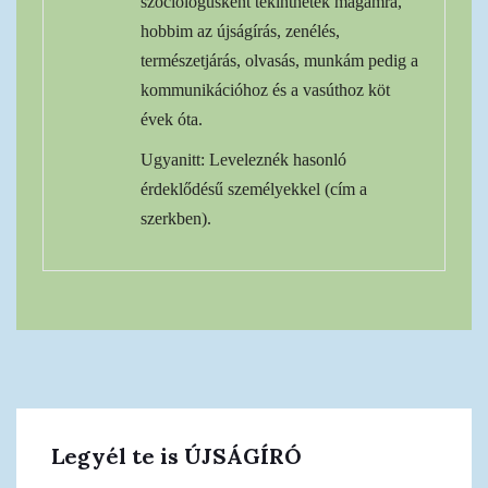
szociológusként tekinthetek magamra,
hobbim az újságírás, zenélés,
természetjárás, olvasás, munkám pedig a
kommunikációhoz és a vasúthoz köt
évek óta.
Ugyanitt: Leveleznék hasonló
érdeklődésű személyekkel (cím a
szerkben).
Legyél te is ÚJSÁGÍRÓ