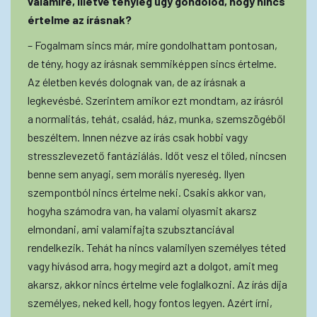
valamire, illetve tényleg úgy gondolod, hogy nincs
értelme az írásnak?
– Fogalmam sincs már, mire gondolhattam pontosan,
de tény, hogy az írásnak semmiképpen sincs értelme.
Az életben kevés dolognak van, de az írásnak a
legkevésbé. Szerintem amikor ezt mondtam, az írásról
a normalitás, tehát, család, ház, munka, szemszögéből
beszéltem. Innen nézve az írás csak hobbi vagy
stresszlevezető fantáziálás. Időt vesz el tőled, nincsen
benne sem anyagi, sem morális nyereség. Ilyen
szempontból nincs értelme neki. Csakis akkor van,
hogyha számodra van, ha valami olyasmit akarsz
elmondani, ami valamifajta szubsztanciával
rendelkezik. Tehát ha nincs valamilyen személyes téted
vagy hívásod arra, hogy megírd azt a dolgot, amit meg
akarsz, akkor nincs értelme vele foglalkozni. Az írás díja
személyes, neked kell, hogy fontos legyen. Azért írni,