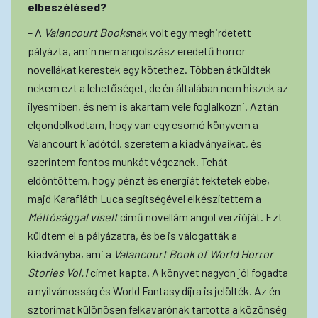
elbeszélésed?
– A
Valancourt Books
nak volt egy meghirdetett
pályázta, amin nem angolszász eredetű horror
novellákat kerestek egy kötethez. Többen átküldték
nekem ezt a lehetőséget, de én általában nem hiszek az
ilyesmiben, és nem is akartam vele foglalkozni. Aztán
elgondolkodtam, hogy van egy csomó könyvem a
Valancourt kiadótól, szeretem a kiadványaikat, és
szerintem fontos munkát végeznek. Tehát
eldöntöttem, hogy pénzt és energiát fektetek ebbe,
majd Karafiáth Luca segítségével elkészítettem a
Méltósággal viselt
című novellám angol verzióját. Ezt
küldtem el a pályázatra, és be is válogatták a
kiadványba, ami a
Valancourt Book of World Horror
Stories Vol.1
címet kapta. A könyvet nagyon jól fogadta
a nyilvánosság és World Fantasy díjra is jelölték. Az én
sztorimat különösen felkavarónak tartotta a közönség