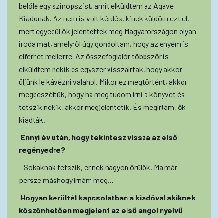
belőle egy szinopszist, amit elküldtem az Agave
Kiadónak. Az nem is volt kérdés, kinek küldöm ezt el,
mert egyedül ők jelentettek meg Magyarországon olyan
irodalmat, amelyről úgy gondoltam, hogy az enyém is
elférhet mellette. Az összefoglalót többször is
elküldtem nekik és egyszer visszaírtak, hogy akkor
üljünk le kávézni valahol. Mikor ez megtörtént, akkor
megbeszéltük, hogy ha meg tudom írni a könyvet és
tetszik nekik, akkor megjelentetik. És megírtam, ők
kiadták.
Ennyi év után, hogy tekintesz vissza az első
regényedre?
– Sokaknak tetszik, ennek nagyon örülök. Ma már
persze máshogy írnám meg…
Hogyan kerültél kapcsolatban a kiadóval akiknek
köszönhetően megjelent az első angol nyelvű