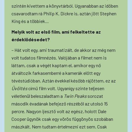
szintén kivettem a könyvtárból. Ugyanabban az időben
csavarodtam rá Philip K. Dickre is, aztán jött Stephen
King és a többiek…
Melyik volt az első film, ami felkeltette az
érdeklődésedet?
– Hát volt egy, ami traumatizált, de akkor az még nem
volt tudatos filmnézés. Valójában a filmet nem is
láttam, csak a végét kaptam el, amikor egy nő
átváltozik farkasemberré a kamerák előtt egy
tévéstúdióban. Aztán évekkel később rájöttem, ez az
Üvöltés
című film volt. Ugyanígy szinte teljesen
véletlenül beleszaladtam a
Twin Peaks
sorozat
második évadának befejező részéből az utolsó 15
percre. Nagyon ijesztő volt az egész, holott Dale
Cooper ügynök csak egy vörös függönyös szobában
mászkált. Nem tudtam értelmezni ezt sem. Csak