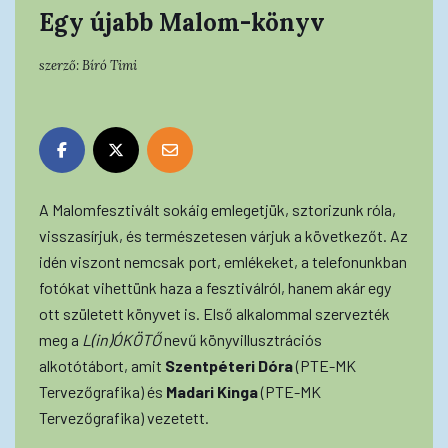
Egy újabb Malom-könyv
szerző:
Bíró Timi
A Malomfesztivált sokáig emlegetjük, sztorizunk róla,
visszasírjuk, és természetesen várjuk a következőt. Az
idén viszont nemcsak port, emlékeket, a telefonunkban
fotókat vihettünk haza a fesztiválról, hanem akár egy
ott született könyvet is. Első alkalommal szervezték
meg a
L(in)ÓKÖTŐ
nevű könyvillusztrációs
alkotótábort, amit
Szentpéteri Dóra
(PTE-MK
Tervezőgrafika) és
Madari Kinga
(PTE-MK
Tervezőgrafika) vezetett.