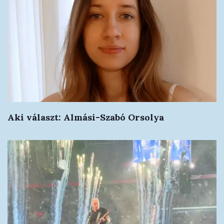
Aki választ: Almási-Szabó Orsolya