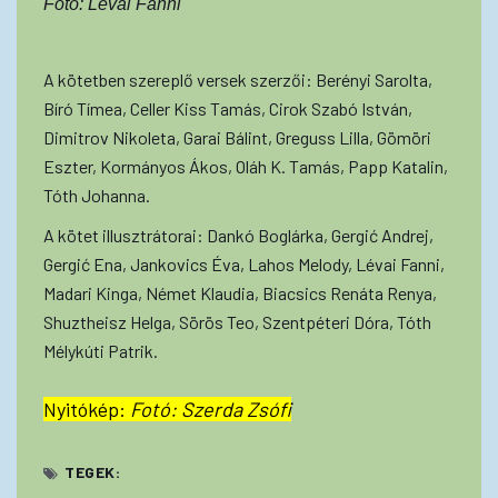
Fotó: Lévai Fanni
A kötetben szereplő versek szerzői: Berényi Sarolta,
Bíró Tímea, Celler Kiss Tamás, Cirok Szabó István,
Dimitrov Nikoleta, Garai Bálint, Greguss Lilla, Gömöri
Eszter, Kormányos Ákos, Oláh K. Tamás, Papp Katalin,
Tóth Johanna.
A kötet illusztrátorai: Dankó Boglárka, Gergić Andrej,
Gergić Ena, Jankovics Éva, Lahos Melody, Lévai Fanni,
Madari Kinga, Német Klaudia, Biacsics Renáta Renya,
Shuztheisz Helga, Sörös Teo, Szentpéteri Dóra, Tóth
Mélykúti Patrik.
Nyitókép:
Fotó: Szerda Zsófi
TEGEK: