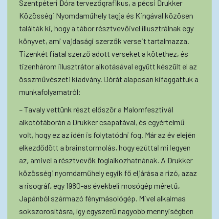
Szentpéteri Dóra tervezőgrafikus, a pécsi Drukker
Közösségi Nyomdaműhely tagja és Kingával közösen
találták ki, hogy a tábor résztvevőivel illusztrálnak egy
könyvet, ami vajdasági szerzők verseit tartalmazza.
Tizenkét fiatal szerző adott verseket a kötethez, és
tizenhárom illusztrátor alkotásával együtt készült el az
összművészeti kiadvány. Dórát alaposan kifaggattuk a
munkafolyamatról:
– Tavaly vettünk részt először a Malomfesztivál
alkotótáborán a Drukker csapatával, és egyértelmű
volt, hogy ez az idén is folytatódni fog. Már az év elején
elkezdődött a brainstormolás, hogy ezúttal mi legyen
az, amivel a résztvevők foglalkozhatnának. A Drukker
közösségi nyomdaműhely egyik fő eljárása a rizó, azaz
a risográf, egy 1980-as évekbeli mosógép méretű,
Japánból származó fénymásológép. Mivel alkalmas
sokszorosításra, így egyszerű nagyobb mennyiségben