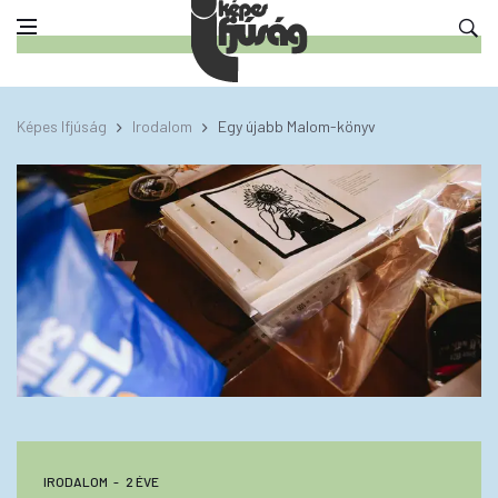
Képes Ifjúság
Irodalom
Egy újabb Malom-könyv
IRODALOM
2 ÉVE