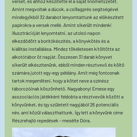
verset, és ahhoz készítette el a saját linómetszetét.
Amint megvoltak a dúcok, a csillagprés segítségével
mindegyikből 32 darabot lenyomtattunk az előkészített
papírokra a versek mellé. Amint sikerült mindenki
illusztrációját lenyomtatni, az utolsó napon
elkezdődött a borítókészítés, a könyvkötés és a
kiállítás installálása. Mindez tökéletesen kitöltötte az
alkotótábor öt napját. Összesen 31 darab könyvet
sikerült elkészítenünk, ebből minden résztvevő és költő
számára jutott egy-egy példány. Amit még fontosnak
tartok megemlíteni, hogy a kötet neve a színész
táborozóinak köszönhető. Nagyabonyi Emese egy
asszociációs játékként feldobta a résztvevők között a
könyvünket, és így született nagyjából 26 potenciális
név, ami közül választhattunk. Így lett a könyvünk címe
Részrehajló repedések – mesélte Dóra.