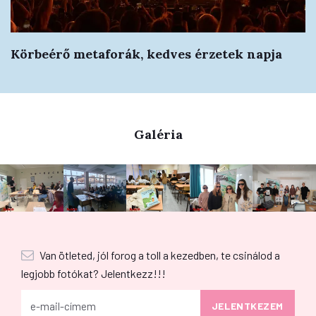
Körbeérő metaforák, kedves érzetek napja
Galéria
Van ötleted, jól forog a toll a kezedben, te csinálod a
legjobb fotókat? Jelentkezz!!!