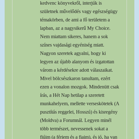
kedvenc könyvekről, interjúk is
születnek művelődés vagy egészségügy
témakörben, de ami a fő területem a
lapban, az a nagysikerű My Choice.
Nem miattam sikeres, hanem a sok
színes vajdasági egyéniség miatt.
Nagyon szeretek agyalni, hogy ki
legyen az újabb alanyom és izgatottan
várom a kérdésekre adott válaszaikat.
Mivel bölcsészkaron tanultam, ezért
ezen a vonalon mozgok. Mindenütt csak
írás, a Hét Nap hetilap a szeretett
munkahelyem, mellette verseskötetek (A
pusztítás reggelei, Hosszú) és kisregény
(Moldva) a Forumnál. Legyen minél
több természet, nevessenek sokat a
fiúim (a férjem és a fiaim), és jó, ha van