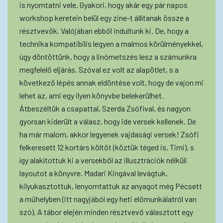
is nyomtatni vele. Gyakori, hogy akár egy pár napos
workshop keretein belül egy zine-t állítanak össze a
résztvevők. Valójában ebből indultunk ki. De, hogy a
technika kompatibilis legyen a malmos körülményekkel,
úgy döntöttünk, hogy a linómetszés lesz a számunkra
megfelelő eljárás. Szóval ez volt az alapötlet, s a
következő lépés annak eldöntése volt, hogy de vajon mi
lehet az, ami egy ilyen könyvbe belekerülhet.
Átbeszéltük a csapattal, Szerda Zsófival, és nagyon
gyorsan kiderült a válasz, hogy ide versek kellenek. De
ha már malom, akkor legyenek vajdasági versek! Zsófi
felkeresett 12 kortárs költőt (köztük téged is, Timi), s
így alakítottuk ki a versekből az illusztrációk nélküli
layoutot a könyvre. Madari Kingával levágtuk,
kilyukasztottuk, lenyomtattuk az anyagot még Pécsett
a műhelyben (itt nagyjából egy heti előmunkálatról van
szó). A tábor elején minden résztvevő választott egy