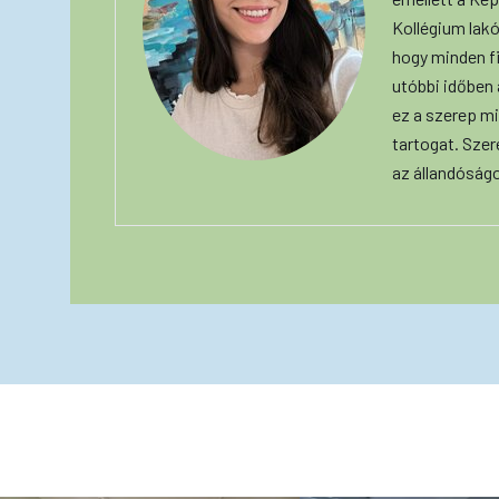
Kollégium lakó
hogy minden f
utóbbi időben
ez a szerep mi
tartogat. Szer
az állandóság