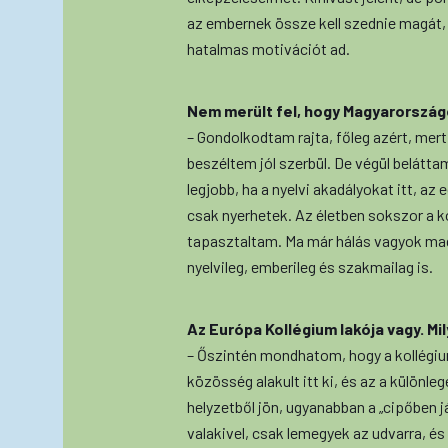
az embernek össze kell szednie magát, l
hatalmas motivációt ad.
Nem merült fel, hogy Magyarország
– Gondolkodtam rajta, főleg azért, me
beszéltem jól szerbül. De végül belátta
legjobb, ha a nyelvi akadályokat itt, a
csak nyerhetek. Az életben sokszor a ko
tapasztaltam. Ma már hálás vagyok mag
nyelvileg, emberileg és szakmailag is.
Az Európa Kollégium lakója vagy. Mil
– Őszintén mondhatom, hogy a kollégiu
közösség alakult itt ki, és az a különle
helyzetből jön, ugyanabban a „cipőben j
valakivel, csak lemegyek az udvarra, és