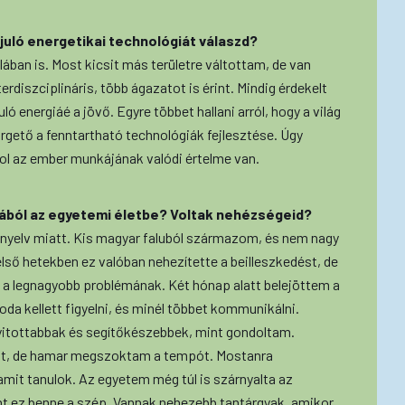
újuló energetikai technológiát válaszd?
ában is. Most kicsit más területre váltottam, de van
rdiszciplináris, több ágazatot is érint. Mindig érdekelt
ló energiáé a jövő. Egyre többet hallani arról, hogy a világ
ürgető a fenntartható technológiák fejlesztése. Úgy
hol az ember munkájának valódi értelme van.
lából az egyetemi életbe? Voltak nehézségeid?
 nyelv miatt. Kis magyar faluból származom, és nem nagy
lső hetekben ez valóban nehezítette a beilleszkedést, de
 a legnagyobb problémának. Két hónap alatt belejöttem a
da kellett figyelni, és minél többet kommunikálni.
yitottabbak és segítőkészebbek, mint gondoltam.
olt, de hamar megszoktam a tempót. Mostanra
it tanulok. Az egyetem még túl is szárnyalta az
ont ez benne a szép. Vannak nehezebb tantárgyak, amikor