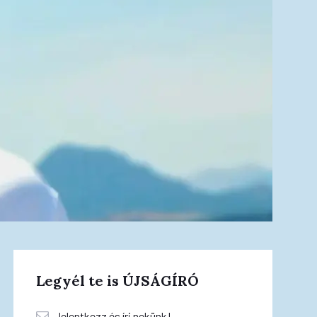
Legyél te is ÚJSÁGÍRÓ
Jelentkezz és írj nekünk!