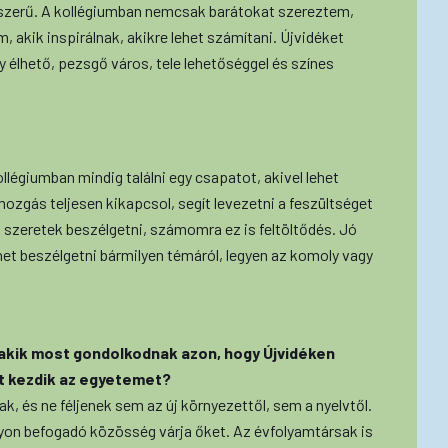
yszerű. A kollégiumban nemcsak barátokat szereztem,
akik inspirálnak, akikre lehet számítani. Újvidéket
 élhető, pezsgő város, tele lehetőséggel és színes
llégiumban mindig találni egy csapatot, akivel lehet
mozgás teljesen kikapcsol, segít levezetni a feszültséget
 szeretek beszélgetni, számomra ez is feltöltődés. Jó
het beszélgetni bármilyen témáról, legyen az komoly vagy
 akik most gondolkodnak azon, hogy Újvidéken
t kezdik az egyetemet?
ak, és ne féljenek sem az új környezettől, sem a nyelvtől.
yon befogadó közösség várja őket. Az évfolyamtársak is