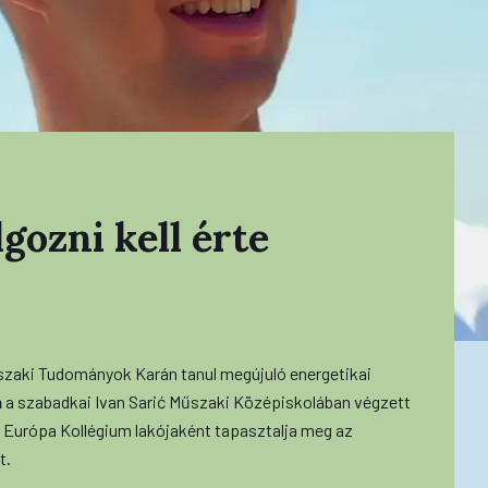
gozni kell érte
űszaki Tudományok Karán tanul megújuló energetikai
n
a szabadkai Ivan Sarić Műszaki Középiskolában végzett
z Európa Kollégium lakójaként tapasztalja meg az
t.