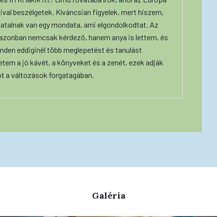
ival beszélgetek. Kíváncsian figyelek, mert hiszem,
iatalnak van egy mondata, ami elgondolkodtat. Az
 azonban nemcsak kérdező, hanem anya is lettem, és
nden eddiginél több meglepetést és tanulást
etem a jó kávét, a könyveket és a zenét, ezek adják
ot a változások forgatagában.
Galéria