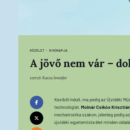
KÖZÉLET
9 HÓNAPJA
A jövő nem vár – dol
szerző:
Kasza Jennifer
Keviből indult, ma pedig az Újvidéki M
technológiát.
Molnár Csikós Krisztiá
mechatronika szakon, jelenleg pedig a
újvidéki egyetemista élet minden oldalá