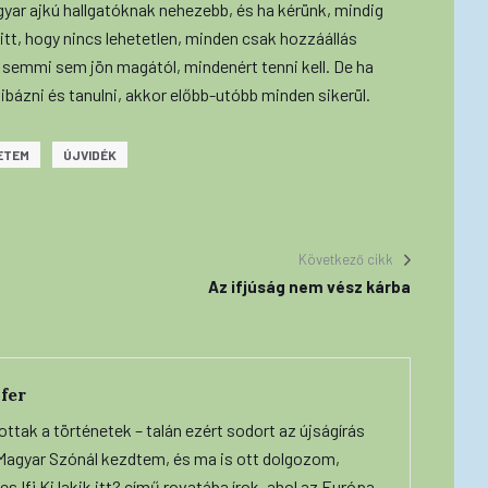
yar ajkú hallgatóknak nehezebb, és ha kérünk, mindig
t, hogy nincs lehetetlen, minden csak hozzáállás
n semmi sem jön magától, mindenért tenni kell. De ha
hibázni és tanulni, akkor előbb-utóbb minden sikerül.
ETEM
ÚJVIDÉK
Következő cikk
Az ifjúság nem vész kárba
fer
ottak a történetek – talán ezért sodort az újságírás
A Magyar Szónál kezdtem, és ma is ott dolgozom,
s Ifi Ki lakik itt? című rovatába írok, ahol az Európa