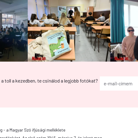
g a toll a kezedben, te csinálod a legjobb fotókat?
g - a Magyar Szó ifjúsági melléklete
zerdánként. Az első szám 1945. március 7-én jelent meg.