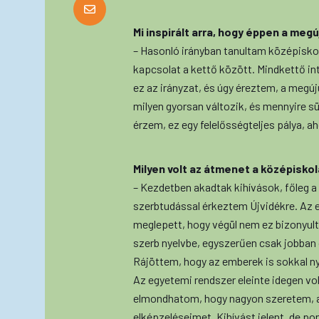
Mi inspirált arra, hogy éppen a meg
– Hasonló irányban tanultam középiskol
kapcsolat a kettő között. Mindkettő inte
ez az irányzat, és úgy éreztem, a megúju
milyen gyorsan változik, és mennyire s
érzem, ez egy felelősségteljes pálya, a
Milyen volt az átmenet a középisko
– Kezdetben akadtak kihívások, főleg a
szerbtudással érkeztem Újvidékre. Az e
meglepett, hogy végül nem ez bizonyult
szerb nyelvbe, egyszerűen csak jobban o
Rájöttem, hogy az emberek is sokkal n
Az egyetemi rendszer eleinte idegen v
elmondhatom, hogy nagyon szeretem, am
elképzeléseimet. Kihívást jelent, de p