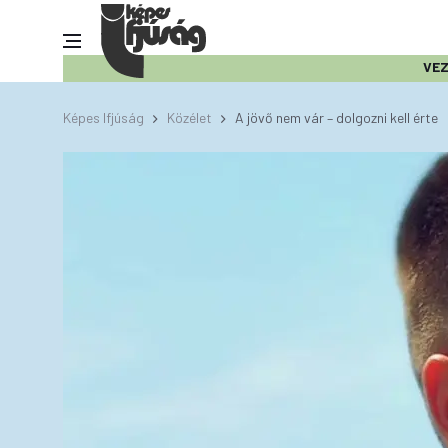
VE
Képes Ifjúság
Közélet
A jövő nem vár – dolgozni kell érte