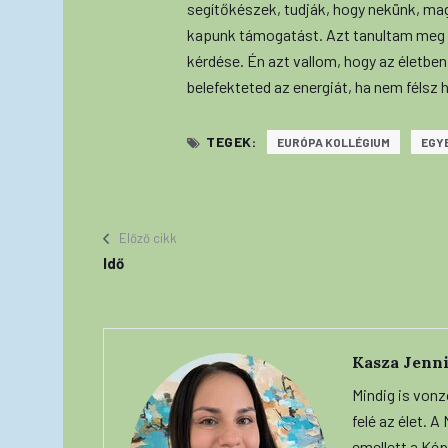
segítőkészek, tudják, hogy nekünk, mag
kapunk támogatást. Azt tanultam meg it
kérdése. Én azt vallom, hogy az életbe
belefekteted az energiát, ha nem félsz 
TEGEK:
EURÓPA KOLLÉGIUM
EGY
Előző cikk
Idő
Kasza Jenni
Mindig is vonz
felé az élet. 
emellett a Képe