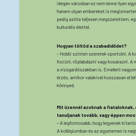
idegen városban ez nem lenne ilyen eg
hanem olyan embereket is megismertem, 
pedig azóta teljesen megszerettem, egy
kulturális élettel.
Hogyan töltöd a szabadidődet?
– Hobbi szinten szeretek sportolni. A ko
focizni, röplabdázni vagy kosarazni. A 
a vizsgaidőszakban is. Emellett nagyon
érzés, amikor valakivel hosszasan el le
könnyed.
Mit üzennél azoknak a fiataloknak,
tanuljanak tovább, vagy éppen mos
– A legfontosabb, hogy legyenek kitartó
A kollégiumban és az egyetemen is nag