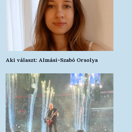
Aki választ: Almási-Szabó Orsolya