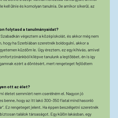
e kell ülnie és komolyan tanulnia. De amikor sikerül, az
on folytasd a tanulmányaidat?
rt Szabadkán végeztem a középiskolát, és akkor még nem
m, hogy ha Szerbiában szeretnék boldogulni, akkor a
z egyetemen küzdöm le. Úgy éreztem, ez egy kihívás, amivel
mfortzónánkból kilépve tanulunk a legtöbbet, én is így
amnak ezért a döntésért, mert rengeteget fejlődtem
yen ott az élet?
mi életet semmiért nem cserélném el. Nagyon jó
ges benne, hogy az itt lakó 300–350 fiatal mind hasonló
ár”. Ez rengeteget jelent. Ha éppen beszélgetni szeretnék
 biztosan találok társaságot. Egy külön lakásban, egy