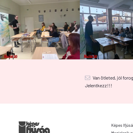
Van ötleted, jól foro
Jelentkezz!!!
Képes Ifjúsá
Megjelenik s