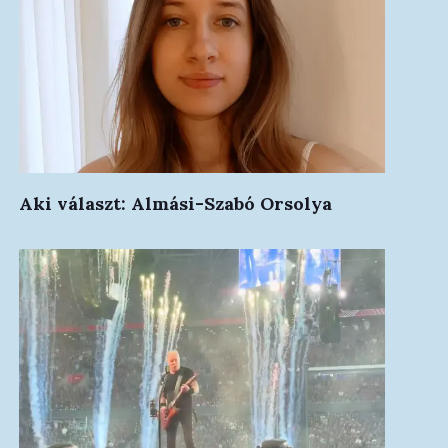
Aki választ: Almási-Szabó Orsolya