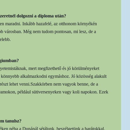
szeretnél dolgozni a diploma után?
en maradni. Inkább hazafelé, az otthonom környékén
ebb városban. Még nem tudom pontosan, mi lesz, de a
elebb.
égiumban?
gyetemistáknak, mert megfizethető és jó körülményeket
gy könnyebb alkalmazkodni egymáshoz. Jó közösség alakult
 részt lehet venni.Szakkörben nem vagyok benne, de a
ramokon, például sütiversenyeken vagy koli napokon. Ezek
em tanulsz?
ken néha a Dunánál sétálunk, beszélgetünk a barátokkal.