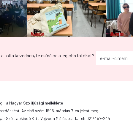
g a toll a kezedben, te csinálod a legjobb fotókat?
g - a Magyar Szó ifjúsági melléklete
zerdánként. Az első szám 1945. március 7-én jelent meg.
ar Szó Lapkiadó Kft., Vojvoda Mišić utca 1., Tel: 021/457-244