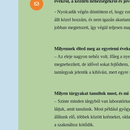
évekről, a kezdeti nehézségekről és jövő
–
Nyolcadik végén döntöttem el, hogy ez
állt közel hozzám, és nem igazán akarta
jobban megtetszett, így végül teljesen mag
Milyennek élted meg az egyetemi éveke
– Az eleje nagyon nehéz volt, főleg a ny
megnehezített, de idővel sokat fejlődtem
tantárgyak jelentik a kihívást, mert egyr
Milyen tárgyakat tanultok most, és mi
– Szinte minden tárgyból van laboratóriu
látjuk, amit tanulunk. Most például gyóg
állítunk elő, többek között krémeket, ol
a szakmához kötődik.