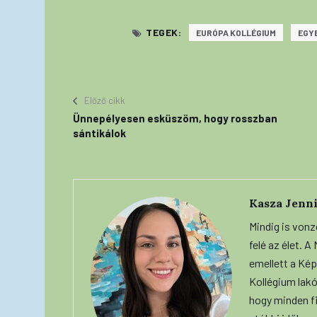
TEGEK:
EURÓPA KOLLÉGIUM
EGY
Előző cikk
Ünnepélyesen esküszöm, hogy rosszban
sántikálok
Kasza Jenni
Mindig is vonz
felé az élet. 
emellett a Képe
Kollégium lakó
hogy minden f