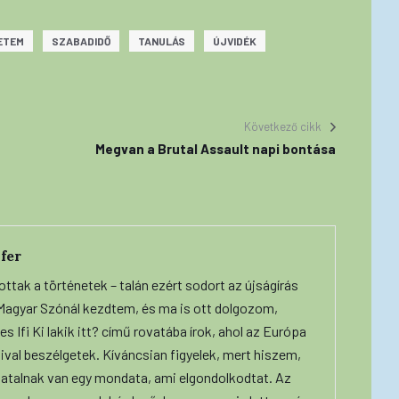
ETEM
SZABADIDŐ
TANULÁS
ÚJVIDÉK
Következő cikk
Megvan a Brutal Assault napi bontása
fer
ottak a történetek – talán ezért sodort az újságírás
A Magyar Szónál kezdtem, és ma is ott dolgozom,
s Ifi Ki lakik itt? című rovatába írok, ahol az Európa
ival beszélgetek. Kíváncsian figyelek, mert hiszem,
iatalnak van egy mondata, ami elgondolkodtat. Az