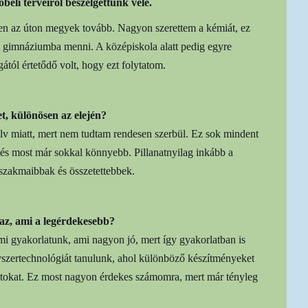
beli terveiről beszélgettünk vele.
en az úton megyek tovább. Nagyon szerettem a kémiát, ez
m gimnáziumba menni. A középiskola alatt pedig egyre
ától értetődő volt, hogy ezt folytatom.
t, különösen az elején?
elv miatt, mert nem tudtam rendesen szerbül. Ez sok mindent
, és most már sokkal könnyebb. Pillanatnyilag inkább a
e szakmaibbak és összetettebbek.
 az, ami a legérdekesebb?
mi gyakorlatunk, ami nagyon jó, mert így gyakorlatban is
yszertechnológiát tanulunk, ahol különböző készítményeket
datokat. Ez most nagyon érdekes számomra, mert már tényleg