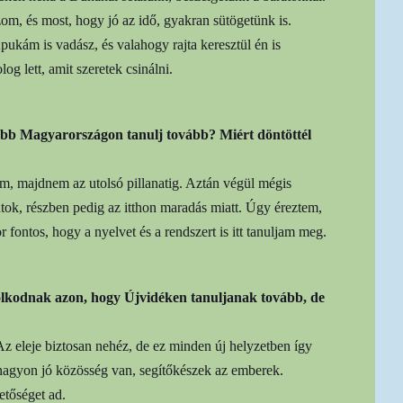
om, és most, hogy jó az idő, gyakran sütögetünk is.
ukám is vadász, és valahogy rajta keresztül én is
g lett, amit szeretek csinálni.
ább Magyarországon tanulj tovább? Miért döntöttél
am, majdnem az utolsó pillanatig. Aztán végül mégis
átok, részben pedig az itthon maradás miatt. Úgy éreztem,
 fontos, hogy a nyelvet és a rendszert is itt tanuljam meg.
lkodnak azon, hogy Újvidéken tanuljanak tovább, de
z eleje biztosan nehéz, de ez minden új helyzetben így
nagyon jó közösség van, segítőkészek az emberek.
etőséget ad.