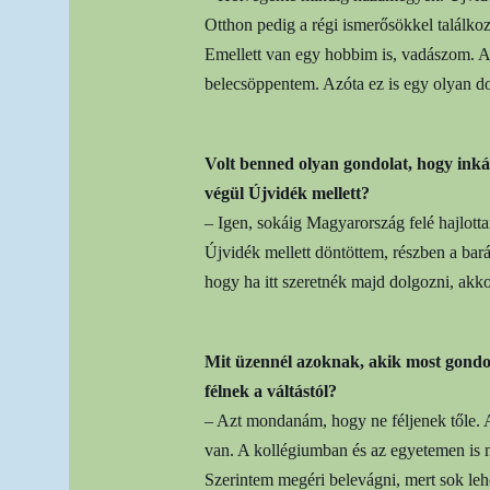
Otthon pedig a régi ismerősökkel találkoz
Emellett van egy hobbim is, vadászom. Ap
belecsöppentem. Azóta ez is egy olyan dolo
Volt benned olyan gondolat, hogy ink
végül Újvidék mellett?
– Igen, sokáig Magyarország felé hajlott
Újvidék mellett döntöttem, részben a bar
hogy ha itt szeretnék majd dolgozni, akkor
Mit üzennél azoknak, akik most gondo
félnek a váltástól?
– Azt mondanám, hogy ne féljenek tőle. A
van. A kollégiumban és az egyetemen is 
Szerintem megéri belevágni, mert sok leh