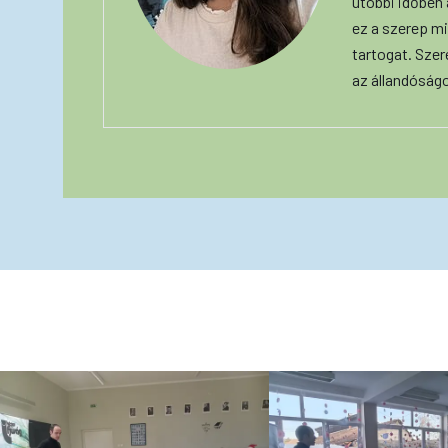
utóbbi időben
ez a szerep mi
tartogat. Szer
az állandóság