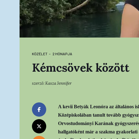
KÖZÉLET
2 HÓNAPJA
Kémcsövek között
szerző:
Kasza Jennifer
A kevii Betyák Leonóra az általános is
Középiskolában tanult tovább gyógysz
Orvostudományi Karának gyógyszerésze
hallgatóként már a szakma gyakorlati 