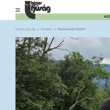
VE
Képes Ifjúság
Közélet
Kémcsövek között