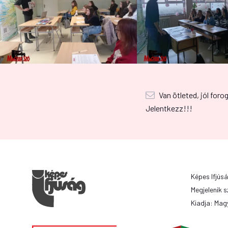
Van ötleted, jól foro
Jelentkezz!!!
Képes Ifjúsá
Megjelenik s
Kiadja: Magy