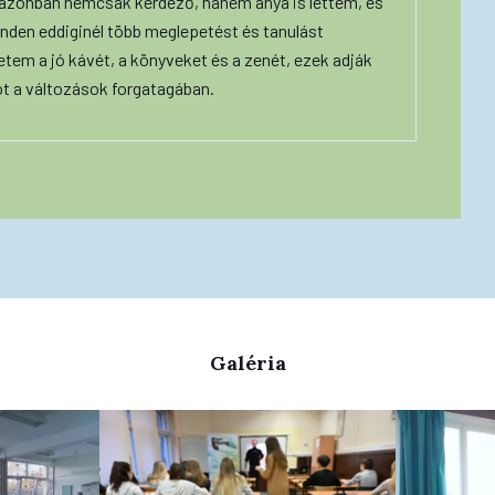
 azonban nemcsak kérdező, hanem anya is lettem, és
nden eddiginél több meglepetést és tanulást
etem a jó kávét, a könyveket és a zenét, ezek adják
ot a változások forgatagában.
Galéria