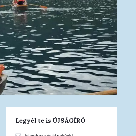
Legyél te is ÚJSÁGÍRÓ
Jelentkezz és írj nekünk!