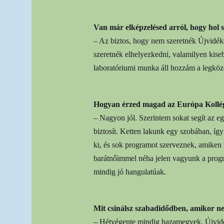
Van már elképzelésed arról, hogy hol 
– Az biztos, hogy nem szeretnék Újvidék
szeretnék elhelyezkedni, valamilyen kis
laboratóriumi munka áll hozzám a legköz
Hogyan érzed magad az Európa Koll
– Nagyon jól. Szerintem sokat segít az e
biztosít. Ketten lakunk egy szobában, í
ki, és sok programot szerveznek, amiken
barátnőimmel néha jelen vagyunk a prog
mindig jó hangulatúak.
Mit csinálsz szabadidődben, amikor n
– Hétvégente mindig hazamegyek. Újvidé