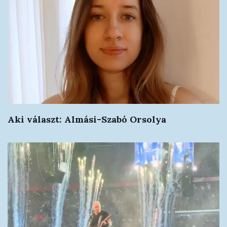
Aki választ: Almási-Szabó Orsolya