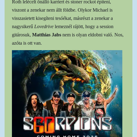
Roth lelécelt önálló karriert és stoner rockot építeni,
viszont a zenekar nem állt földbe. Olykor Michael is
visszasietett kisegíteni tesóékat, másrészt a zenekar a
nagysikerű
Lovedrive
lemeznél rájött, hogy a session
gitárosuk,
Matthias Jabs
nem is olyan eldobni való. Nos,
azóta is ott van.