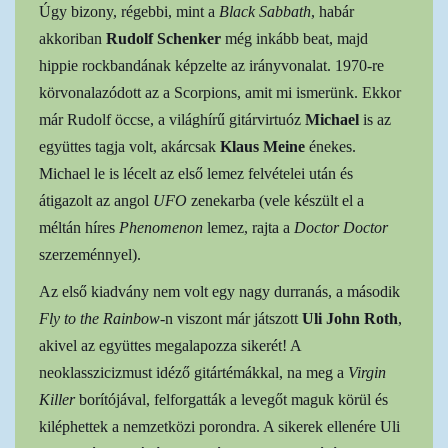
Úgy bizony, régebbi, mint a
Black Sabbath
, habár
akkoriban
Rudolf Schenker
még inkább beat, majd
hippie rockbandának képzelte az irányvonalat. 1970-re
körvonalazódott az a Scorpions, amit mi ismerünk. Ekkor
már Rudolf öccse, a világhírű gitárvirtuóz
Michael
is az
együttes tagja volt, akárcsak
Klaus Meine
énekes.
Michael le is lécelt az első lemez felvételei után és
átigazolt az angol
UFO
zenekarba (vele készült el a
méltán híres
Phenomenon
lemez, rajta a
Doctor Doctor
szerzeménnyel).
Az első kiadvány nem volt egy nagy durranás, a második
Fly to the Rainbow
-n viszont már játszott
Uli John Roth
,
akivel az együttes megalapozza sikerét! A
neoklasszicizmust idéző gitártémákkal, na meg a
Virgin
Killer
borítójával, felforgatták a levegőt maguk körül és
kiléphettek a nemzetközi porondra. A sikerek ellenére Uli