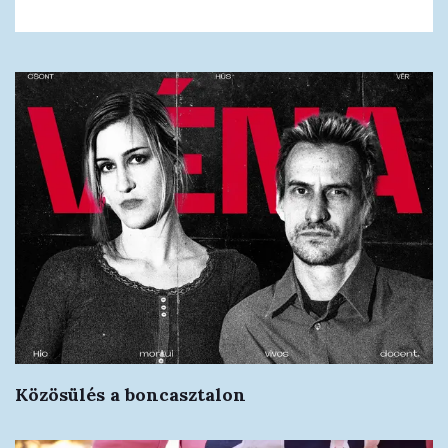
Közösülés a boncasztalon