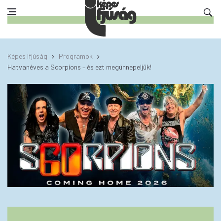
Képes Ifjúság
Programok
Hatvanéves a Scorpions – és ezt megünnepeljük!