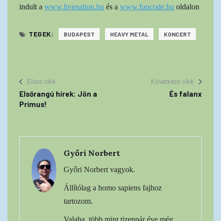
indult a
www.livenation.hu
és a
www.funcode.hu
oldalon
TEGEK:
BUDAPEST
HEAVY METAL
KONCERT
Előző cikk
Következő cikk
Elsőrangú hírek: Jön a
És falanx
Primus!
Győri Norbert
Győri Norbert vagyok.
Állítólag a homo sapiens fajhoz
tartozom.
Valaha, több mint tizenpár éve még