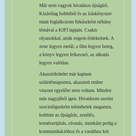
Már nem vagyok hivatásos újságíró.
Kizárólag hobbiból és az íráskényszer
miatt foglalkozom firkászként néhány
témával a KIFI lapjain. Csakis
olyanokkal, amik engem érdekelnek. A
zene legyen metál, a film legyen beteg,
a könyv legyen felkavaró, az alkotás
legyen valótlan.
Akasztókötelet már kaptam
születésnapomra, akasztott ember
viszont egyelőre nem voltam. Minden
más nagyjából igen. Hivatásom szerint
szociológusként tekinthetek magamra,
hobbim az újságírás, zenélés,
természetjárás, olvasás, munkám pedig a
kommunikációhoz és a vasúthoz köt