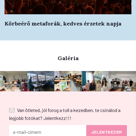
Körbeérő metaforák, kedves érzetek napja
Galéria
Van ötleted, jól forog a toll a kezedben, te csinálod a
legjobb fotókat? Jelentkezz!!!