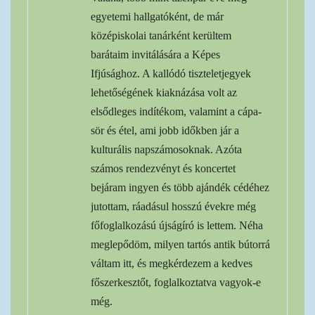
egyetemi hallgatóként, de már
középiskolai tanárként kerültem
barátaim invitálására a Képes
Ifjúsághoz. A kallódó tiszteletjegyek
lehetőségének kiaknázása volt az
elsődleges indítékom, valamint a cápa-
sör és étel, ami jobb időkben jár a
kulturális napszámosoknak. Azóta
számos rendezvényt és koncertet
bejáram ingyen és több ajándék cédéhez
jutottam, ráadásul hosszú évekre még
főfoglalkozású újságíró is lettem. Néha
meglepődöm, milyen tartós antik bútorrá
váltam itt, és megkérdezem a kedves
főszerkesztőt, foglalkoztatva vagyok-e
még.