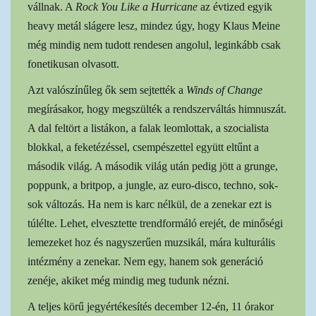
vállnak. A
Rock You Like a Hurricane
az évtized egyik
heavy metál slágere lesz, mindez úgy, hogy Klaus Meine
még mindig nem tudott rendesen angolul, leginkább csak
fonetikusan olvasott.
Azt valószínűleg ők sem sejtették a
Winds of Change
megírásakor, hogy megszülték a rendszerváltás himnuszát.
A dal feltört a listákon, a falak leomlottak, a szocialista
blokkal, a feketézéssel, csempészettel együtt eltűnt a
második világ. A második világ után pedig jött a grunge,
poppunk, a britpop, a jungle, az euro-disco, techno, sok-
sok változás. Ha nem is karc nélkül, de a zenekar ezt is
túlélte. Lehet, elvesztette trendformáló erejét, de minőségi
lemezeket hoz és nagyszerűen muzsikál, mára kulturális
intézmény a zenekar. Nem egy, hanem sok generáció
zenéje, akiket még mindig meg tudunk nézni.
A teljes körű jegyértékesítés december 12-én, 11 órakor