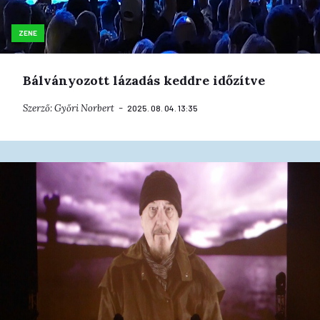
ZENE
Bálványozott lázadás keddre időzítve
Szerző:
Győri Norbert
2025. 08. 04. 13:35