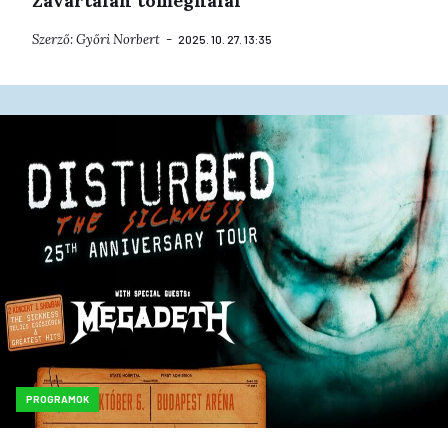
Zavartalan tömeghalál
Szerző:
Győri Norbert
2025. 10. 27. 13:35
PROGRAMOK