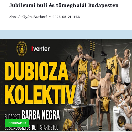
Jubileumi buli és tömeghalál Budapesten
Szerző:
Győri Norbert
2025. 08. 21. 11:56
PROGRAMOK