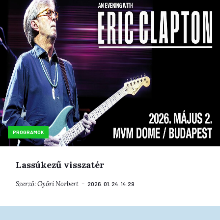
PROGRAMOK
Lassúkezű visszatér
Szerző:
Győri Norbert
2026. 01. 24. 14:29