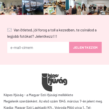
Van ötleted, jól forog a toll a kezedben, te csinálod a
legjobb fotókat? Jelentkezz!!!
Képes Ifjúság - a Magyar Szó ifjúsági melléklete
Megjelenik szerdánként. Az első szám 1945. március 7-én jelent meg.
Kiadja: Magyar Szó Lapkiadó Kft., Vojvoda Mišić utca 1., Tel: