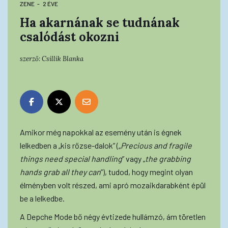
ZENE
2 ÉVE
Ha akarnának se tudnának
csalódást okozni
szerző:
Csillik Blanka
Amikor még napokkal az esemény után is égnek
lelkedben a „kis rőzse-dalok” („
Precious and fragile
things need special handling
” vagy „
the grabbing
hands grab all they can
”), tudod, hogy megint olyan
élményben volt részed, ami apró mozaikdarabként épül
be a lelkedbe.
A Depche Mode bő négy évtizede hullámzó, ám töretlen