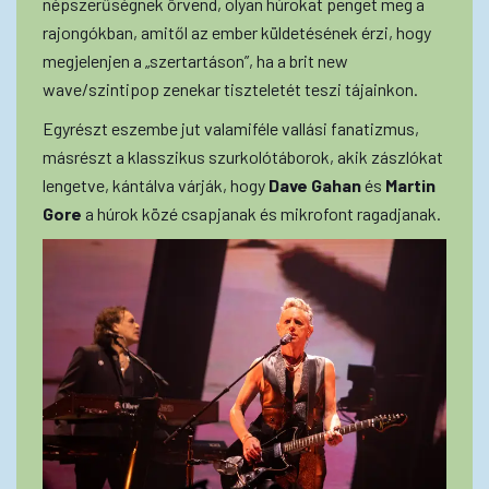
népszerűségnek örvend, olyan húrokat penget meg a
rajongókban, amitől az ember küldetésének érzi, hogy
megjelenjen a „szertartáson”, ha a brit new
wave/szintipop zenekar tiszteletét teszi tájainkon.
Egyrészt eszembe jut valamiféle vallási fanatizmus,
másrészt a klasszikus szurkolótáborok, akik zászlókat
lengetve, kántálva várják, hogy
Dave Gahan
és
Martin
Gore
a húrok közé csapjanak és mikrofont ragadjanak.