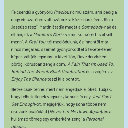
Felcsendül a gyönyörű
Precious
című szám, ami pedig a
nagy visszatérés volt számukra közel húsz éve. Jön a
„lassúzó rész”, Martin átadja magát a
Somebody
-nak és
elhangzik a
Memento Mori
– valamikor sörért is el kell
menni. A
Feel You
-tól meglódulunk, és innentől már
nincs megállás, szemet gyönyörködtető fekete-fehér
képek váltják egymást a kivetítőn, Dave dervisként
pörög, kórusban zeng a dóm:
A Pain That I'm Used To
,
Behind The Wheel
,
Black Celebration
és a végére az
Enjoy The Silence
teszi ki a pontot.
Illetve csak tenné, mert nem engedjük el őket. Tudják,
hogy telhetetlenek vagyunk, kapunk is egy
Just Can’t
Get Enough
-ot, megígérjük, hogy soha többé nem
okozunk csalódást (
Never Let Me Down Again
), és a
hullámzó tömeg egy emberként zengi a
Personal
Jesus
t.