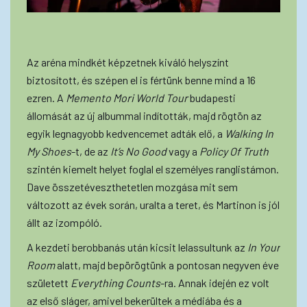
Az aréna mindkét képzetnek kiváló helyszínt
biztosított, és szépen el is fértünk benne mind a 16
ezren. A
Memento Mori World Tour
budapesti
állomását az új albummal indították, majd rögtön az
egyik legnagyobb kedvencemet adták elő, a
Walking In
My Shoes
-t, de az
It’s No Good
vagy a
Policy Of Truth
szintén kiemelt helyet foglal el személyes ranglistámon.
Dave összetéveszthetetlen mozgása mit sem
változott az évek során, uralta a teret, és Martinon is jól
állt az izompóló.
A kezdeti berobbanás után kicsit lelassultunk az
In Your
Room
alatt, majd bepörögtünk a pontosan negyven éve
született
Everything Counts
-ra. Annak idején ez volt
az első sláger, amivel bekerültek a médiába és a