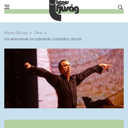
Képes Ifjúság
Zene
Ha akarnának se tudnának csalódást okozni