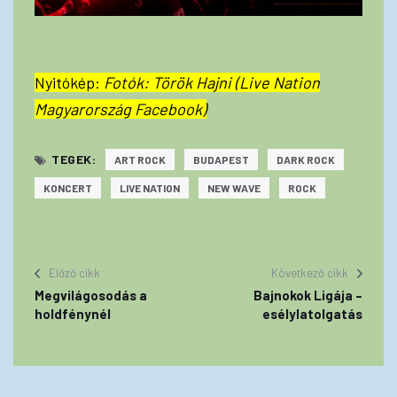
Nyitókép:
Fotók: Török Hajni (Live Nation
Magyarország Facebook)
TEGEK:
ART ROCK
BUDAPEST
DARK ROCK
KONCERT
LIVE NATION
NEW WAVE
ROCK
Előző cikk
Következő cikk
Megvilágosodás a
Bajnokok Ligája –
holdfénynél
esélylatolgatás