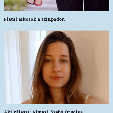
Fiatal alkotók a színpadon
Aki választ: Almási-Szabó Orsolya