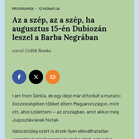
PROGRAMOK
12 HÓNAPJA
Az a szép, az a szép, ha
augusztus 15-én Dubiozán
leszel a Barba Negrában
szerző:
Csillik Blanka
I am from Serbia, de egy ideje már átfordult a mutató:
összességében többet éltem Magyarországon, mint
ott, ahol születtem — az országban, amit akkor még
Jugoszláviának hívtak.
Valószínűleg ezért is érzek ilyen ellenállhatatlan
vonzalmat mindennemű muzsika iránt, ami ezt a