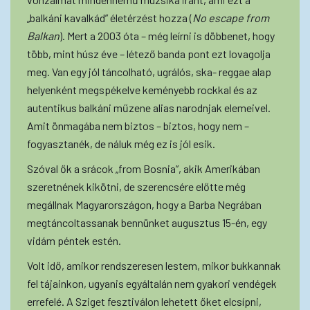
„balkáni kavalkád” életérzést hozza (
No escape from
Balkan
). Mert a 2003 óta – még leírni is döbbenet, hogy
több, mint húsz éve – létező banda pont ezt lovagolja
meg. Van egy jól táncolható, ugrálós, ska- reggae alap
helyenként megspékelve keményebb rockkal és az
autentikus balkáni műzene alias narodnjak elemeivel.
Amit önmagába nem biztos – biztos, hogy nem –
fogyasztanék, de náluk még ez is jól esik.
Szóval ők a srácok „from Bosnia”, akik Amerikában
szeretnének kikötni, de szerencsére előtte még
megállnak Magyarországon, hogy a Barba Negrában
megtáncoltassanak bennünket augusztus 15-én, egy
vidám péntek estén.
Volt idő, amikor rendszeresen lestem, mikor bukkannak
fel tájainkon, ugyanis egyáltalán nem gyakori vendégek
errefelé. A Sziget fesztiválon lehetett őket elcsípni,