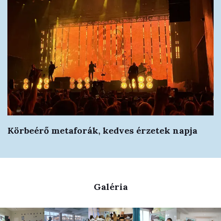
Körbeérő metaforák, kedves érzetek napja
Galéria