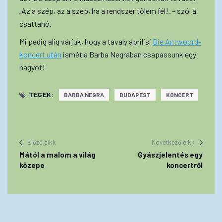
„Az a szép, az a szép, ha a rendszer tőlem fél!„ – szól a
csattanó.
Mi pedig alig várjuk, hogy a tavaly áprilisi
Die Antwoord-
koncert után
ismét a Barba Negrában csapassunk egy
nagyot!
TEGEK:
BARBA NEGRA
BUDAPEST
KONCERT
Előző cikk
Következő cikk
Mától a malom a világ
Gyászjelentés egy
közepe
koncertről