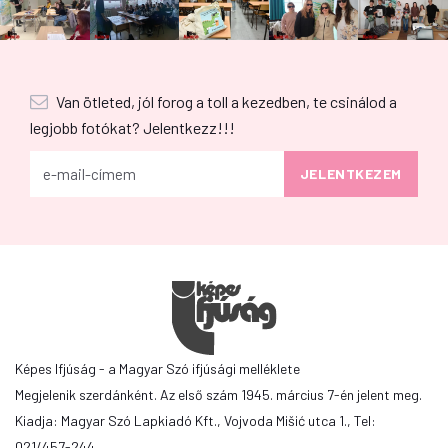
Van ötleted, jól forog a toll a kezedben, te csinálod a
legjobb fotókat? Jelentkezz!!!
Képes Ifjúság - a Magyar Szó ifjúsági melléklete
Megjelenik szerdánként. Az első szám 1945. március 7-én jelent meg.
Kiadja: Magyar Szó Lapkiadó Kft., Vojvoda Mišić utca 1., Tel:
021/457-244