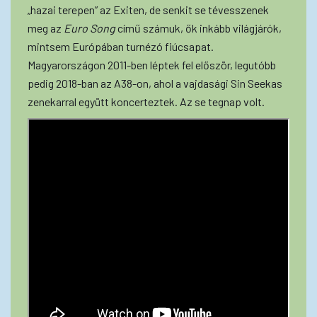
„hazai terepen” az Exiten, de senkit se tévesszenek
meg az
Euro Song
című számuk, ők inkább világjárók,
mintsem Európában turnézó fiúcsapat.
Magyarországon 2011-ben léptek fel először, legutóbb
pedig 2018-ban az A38-on, ahol a vajdasági Sin Seekas
zenekarral együtt koncerteztek. Az se tegnap volt.