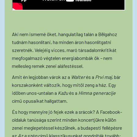
Aki nem ismerné őket, hangulatilag talán a Bëlgahoz
tudnám hasonlítani, ha minden áron hasonlítgatni
szeretnék. Velejéig vicces, maró társadalomkritikát
megfogalmazó végtelen energiabombák ők – nem
mellesleg remek zenei aláfestéssel.
Amit én legjobban várok az a
Walter
és a
Prvi maj
, bár
korszakonként változik, hogy mitől zeng a ház. Egy
időben unos-untalan a
Kažu
és a
Himna generacije
című opusaikat hallgattam.
És hogy mennyire jó fejek ezek a srácok? A Facebook-
oldaluk tanúsága szerint minden koncertjükre külön
zenei meglepetéssel készülnek, a budapesti fellépésre
az
Az a szép
című klasszikusunkat gondolták tovább: