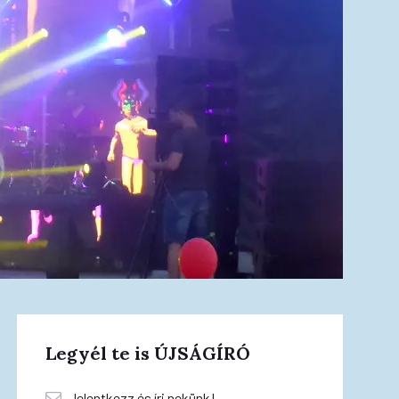
Legyél te is ÚJSÁGÍRÓ
Jelentkezz és írj nekünk!