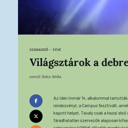
SZABADIDŐ
3 ÉVE
Világsztárok a deb
szerző:
Szőcs Attila
Az idén immár 14. alkalommal tartott
rendezvényt, a Campus fesztivált, amel
kapott helyet. Tavaly csak a hazai első
fáradhatatlan szervezők alaposan kihas
színvonalas külföldi előadók meghívásár