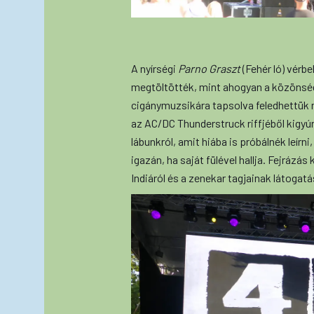
A nyírségi
Parno Graszt
(Fehér ló) vérb
megtöltötték, mint ahogyan a közönség
cigánymuzsikára tapsolva feledhettük m
az AC/DC Thunderstruck riffjéből kigyú
lábunkról, amit hiába is próbálnék leírni
igazán, ha saját fülével hallja. Fejrázá
Indiáról és a zenekar tagjainak látogatá