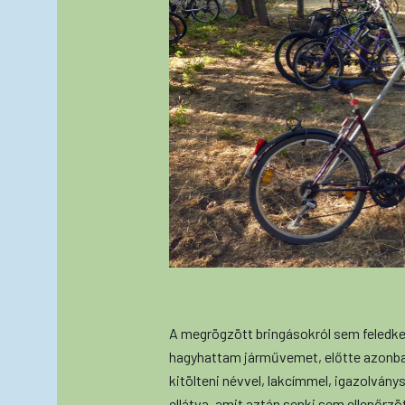
A megrögzött bringásokról sem feledk
hagyhattam járművemet, előtte azonban
kitölteni névvel, lakcímmel, igazolvány
ellátva, amit aztán senki sem ellenőrzött