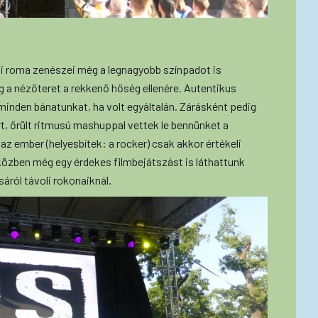
eli roma zenészei még a legnagyobb színpadot is
 a nézőteret a rekkenő hőség ellenére. Autentikus
inden bánatunkat, ha volt egyáltalán. Zárásként pedig
rt, őrült ritmusú mashuppal vettek le bennünket a
, az ember (helyesbítek: a rocker) csak akkor értékeli
s közben még egy érdekes filmbejátszást is láthattunk
sáról távoli rokonaiknál.