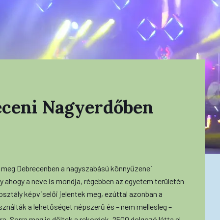
receni Nagyerdőben
ák meg Debrecenben a nagyszabású könnyűzenei
y ahogy a neve is mondja, régebben az egyetem területén
 osztály képviselői jelentek meg, ezúttal azonban a
ználták a lehetőséget népszerű és – nem mellesleg –
a. Sorra meg is dőltek a rekordok, 2500 dolgozó látta el