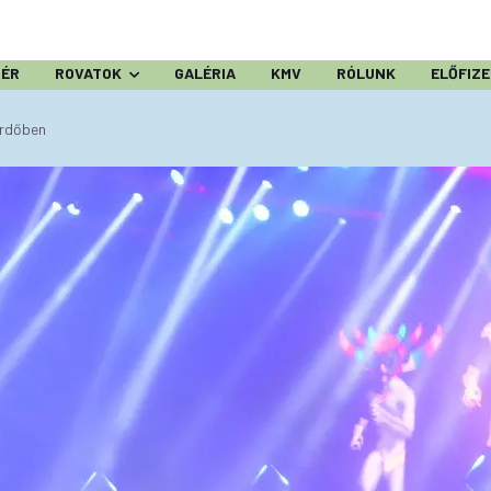
ZÉR
ROVATOK
GALÉRIA
KMV
RÓLUNK
ELŐFIZ
erdőben