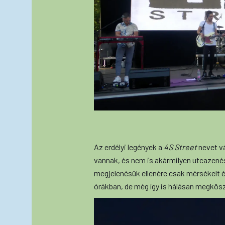
Az erdélyi legények a
4S Street
nevet vá
vannak, és nem is akármilyen utcazen
megjelenésük ellenére csak mérsékelt é
órákban, de még így is hálásan megkös