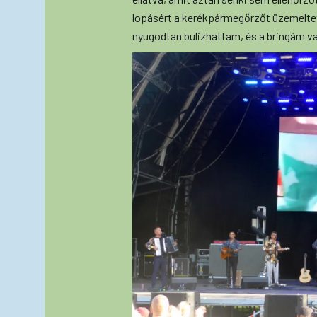
lopásért a kerékpármegőrzőt üzemeltet
nyugodtan bulizhattam, és a bringám va