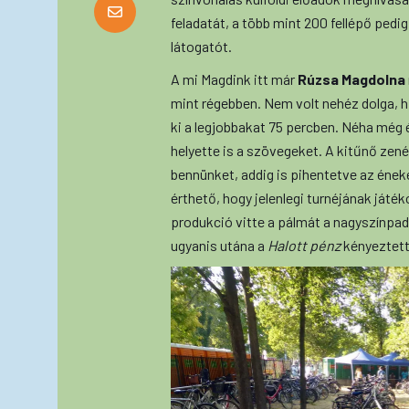
feladatát, a több mint 200 fellépő pedi
látogatót.
A mi Magdink itt már
Rúzsa Magdolna
mint régebben. Nem volt nehéz dolga, 
ki a legjobbakat 75 percben. Néha még 
helyette is a szövegeket. A kitűnő zen
bennünket, addig is pihentetve az éneke
érthető, hogy jelenlegi turnéjának játé
produkció vitte a pálmát a nagyszínpad
ugyanis utána a
Halott pénz
kényeztett