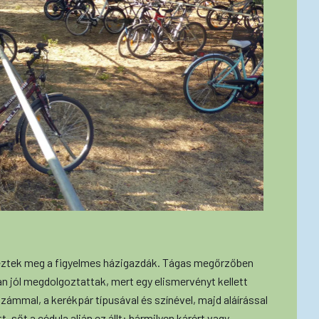
eztek meg a figyelmes házigazdák. Tágas megőrzőben
 jól megdolgoztattak, mert egy elismervényt kellett
számmal, a kerékpár típusával és színével, majd aláírással
, sőt a cédula alján ez állt: bármilyen kárért vagy