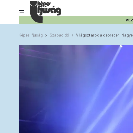
VE
Képes Ifjúság
Szabadidő
Világsztárok a debreceni Nagy