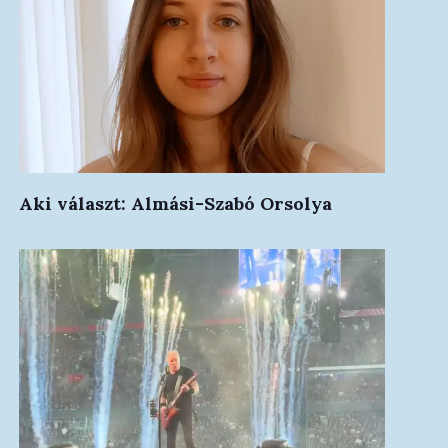
Aki választ: Almási-Szabó Orsolya