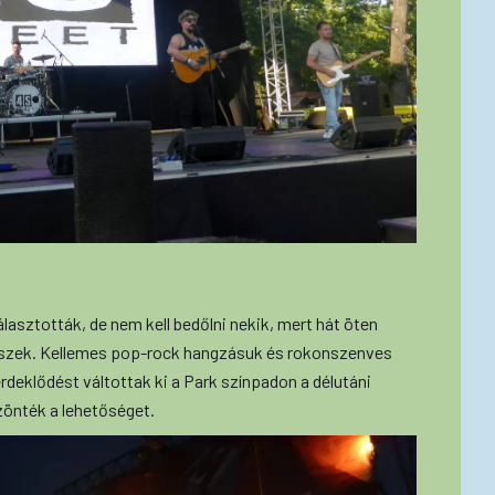
lasztották, de nem kell bedőlni nekik, mert hát öten
észek. Kellemes pop-rock hangzásuk és rokonszenves
rdeklődést váltottak ki a Park színpadon a délutáni
zönték a lehetőséget.