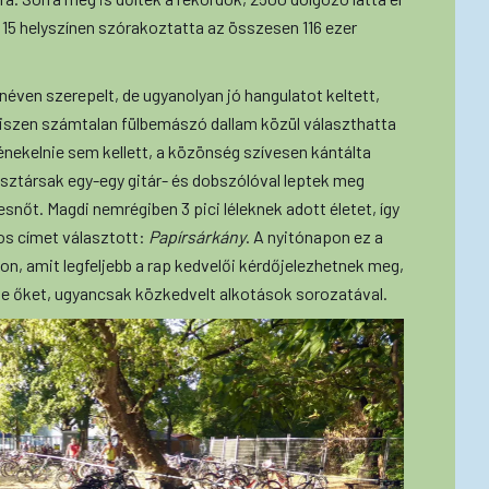
g 15 helyszínen szórakoztatta az összesen 116 ezer
néven szerepelt, de ugyanolyan jó hangulatot keltett,
hiszen számtalan fülbemászó dallam közül választhatta
énekelnie sem kellett, a közönség szívesen kántálta
észtársak egy-egy gitár- és dobszólóval leptek meg
snőt. Magdi nemrégiben 3 pici léleknek adott életet, így
kos címet választott:
Papírsárkány
. A nyitónapon ez a
on, amit legfeljebb a rap kedvelői kérdőjelezhetnek meg,
e őket, ugyancsak közkedvelt alkotások sorozatával.