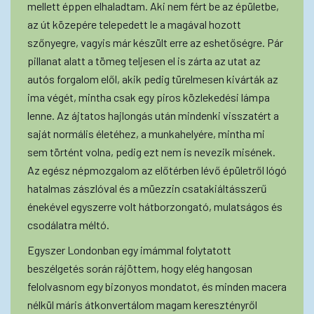
mellett éppen elhaladtam. Aki nem fért be az épületbe,
az út közepére telepedett le a magával hozott
szőnyegre, vagyis már készült erre az eshetőségre. Pár
pillanat alatt a tömeg teljesen el is zárta az utat az
autós forgalom elől, akik pedig türelmesen kivárták az
ima végét, mintha csak egy piros közlekedési lámpa
lenne. Az ájtatos hajlongás után mindenki visszatért a
saját normális életéhez, a munkahelyére, mintha mi
sem történt volna, pedig ezt nem is nevezik misének.
Az egész népmozgalom az előtérben lévő épületről lógó
hatalmas zászlóval és a müezzin csatakiáltásszerű
énekével egyszerre volt hátborzongató, mulatságos és
csodálatra méltó.
Egyszer Londonban egy imámmal folytatott
beszélgetés során rájöttem, hogy elég hangosan
felolvasnom egy bizonyos mondatot, és minden macera
nélkül máris átkonvertálom magam keresztényről