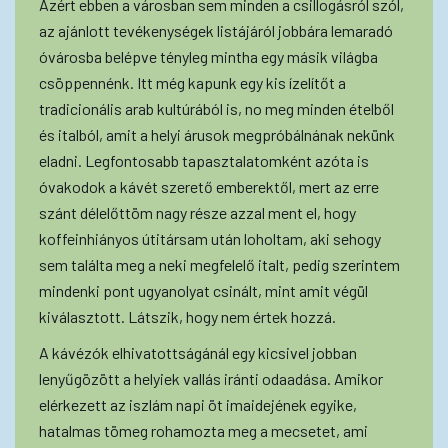
Azért ebben a városban sem minden a csillogásról szól,
az ajánlott tevékenységek listájáról jobbára lemaradó
óvárosba belépve tényleg mintha egy másik világba
csöppennénk. Itt még kapunk egy kis ízelítőt a
tradicionális arab kultúrából is, no meg minden ételből
és italból, amit a helyi árusok megpróbálnának nekünk
eladni. Legfontosabb tapasztalatomként azóta is
óvakodok a kávét szerető emberektől, mert az erre
szánt délelőttöm nagy része azzal ment el, hogy
koffeinhiányos útitársam után loholtam, aki sehogy
sem találta meg a neki megfelelő italt, pedig szerintem
mindenki pont ugyanolyat csinált, mint amit végül
kiválasztott. Látszik, hogy nem értek hozzá.
A kávézók elhivatottságánál egy kicsivel jobban
lenyűgözött a helyiek vallás iránti odaadása. Amikor
elérkezett az iszlám napi öt imaidejének egyike,
hatalmas tömeg rohamozta meg a mecsetet, ami