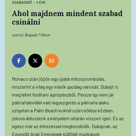
SZABADIDŐ
4 ÉVE
Ahol majdnem mindent szabad
csinálni
szerző:
Bognár Viktor
Monaco után jöjjön egy újabb mítoszrombolás,
miszerint a világ egy másik gazdag városát, Dubajt is
meg lehet hódítani aprópénzből. Persze így nem jár
pálmafalevéllel való legyezgetés a pálmafa alakú
szigeten a Palm Beach koktél szürcsölése közben,
jókora áldozatok a kényelem oltárán viszont igen. És az
egész már az érkezéssel megkezdődik. Dubajnak, az
Egyesült Arab Emírségek külföldi munkások