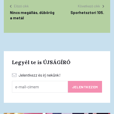
Előző cikk
Következő cikk
Nincs megállás, dübörög
Sporhetsztori 105.
a metál
Legyél te is ÚJSÁGÍRÓ
Jelentkezz és írj nekünk!