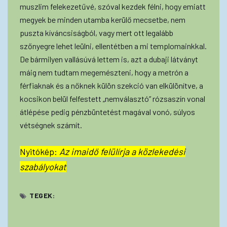
muszlim felekezetűvé, szóval kezdek félni, hogy emiatt
megyek be minden utamba kerülő mecsetbe, nem
puszta kíváncsiságból, vagy mert ott legalább
szőnyegre lehet leülni, ellentétben a mi templomainkkal.
De bármilyen vallásúvá lettem is, azt a dubaji látványt
máig nem tudtam megemészteni, hogy a metrón a
férfiaknak és a nőknek külön szekció van elkülönítve, a
kocsikon belül felfestett „nemválasztó” rózsaszín vonal
átlépése pedig pénzbüntetést magával vonó, súlyos
vétségnek számít.
Nyitókép:
Az imaidő felülírja a közlekedési
szabályokat
TEGEK: