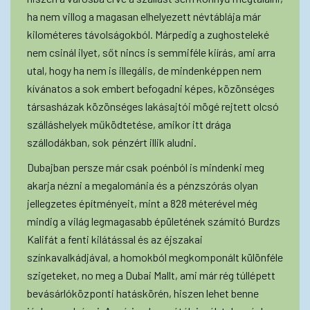
ha nem villog a magasan elhelyezett névtáblája már
kilométeres távolságokból. Márpedig a zughosteleké
nem csinál ilyet, sőt nincs is semmiféle kiírás, ami arra
utal, hogy ha nem is illegális, de mindenképpen nem
kívánatos a sok embert befogadni képes, közönséges
társasházak közönséges lakásajtói mögé rejtett olcsó
szálláshelyek működtetése, amikor itt drága
szállodákban, sok pénzért illik aludni.
Dubajban persze már csak poénból is mindenki meg
akarja nézni a megalománia és a pénzszórás olyan
jellegzetes építményeit, mint a 828 méterével még
mindig a világ legmagasabb épületének számító Burdzs
Kalifát a fenti kilátással és az éjszakai
színkavalkádjával, a homokból megkomponált különféle
szigeteket, no meg a Dubai Mallt, ami már rég túllépett
bevásárlóközponti hatáskörén, hiszen lehet benne