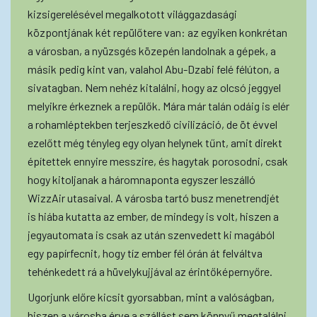
kizsigerelésével megalkotott világgazdasági
központjának két repülőtere van: az egyiken konkrétan
a városban, a nyüzsgés közepén landolnak a gépek, a
másik pedig kint van, valahol Abu-Dzabi felé félúton, a
sivatagban. Nem nehéz kitalálni, hogy az olcsó jeggyel
melyikre érkeznek a repülők. Mára már talán odáig is elér
a rohamléptekben terjeszkedő civilizáció, de öt évvel
ezelőtt még tényleg egy olyan helynek tűnt, amit direkt
építettek ennyire messzire, és hagytak porosodni, csak
hogy kitoljanak a háromnaponta egyszer leszálló
WizzAir utasaival. A városba tartó busz menetrendjét
is hiába kutatta az ember, de mindegy is volt, hiszen a
jegyautomata is csak az után szenvedett ki magából
egy papírfecnit, hogy tíz ember fél órán át felváltva
tehénkedett rá a hüvelykujjával az érintőképernyőre.
Ugorjunk előre kicsit gyorsabban, mint a valóságban,
hiszen a városba érve a szállást sem könnyű megtalálni,