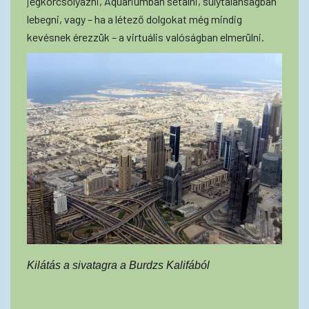
jégkorcsolyázni, Aquáriumban sétálni, súlytalanságban
lebegni, vagy – ha a létező dolgokat még mindig
kevésnek érezzük – a virtuális valóságban elmerülni.
Kilátás a sivatagra a Burdzs Kalifából