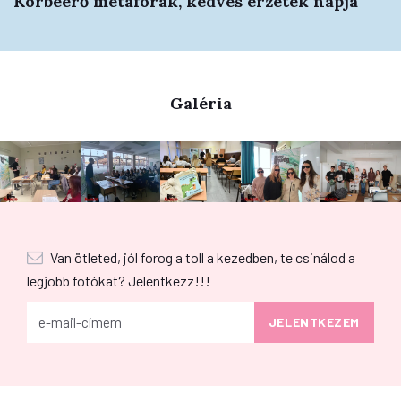
Körbeérő metaforák, kedves érzetek napja
Galéria
Van ötleted, jól forog a toll a kezedben, te csinálod a
legjobb fotókat? Jelentkezz!!!