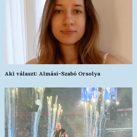
Aki választ: Almási-Szabó Orsolya