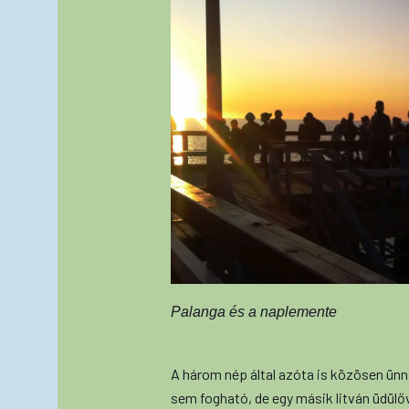
Palanga és a naplemente
A három nép által azóta is közösen ü
sem fogható, de egy másik litván üdülő