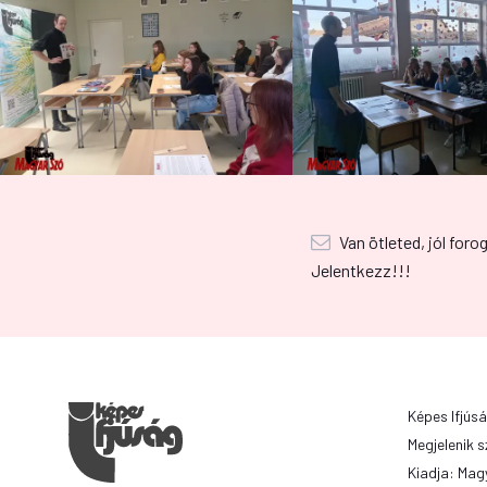
Van ötleted, jól foro
Jelentkezz!!!
Képes Ifjúsá
Megjelenik s
Kiadja: Magy