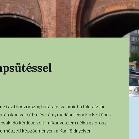
apsütéssel
ki az Oroszország határain, valamint a földrajzilag
tárokon való átkelés iránt, ráadásul ennek a kettőnek
 csak idő kérdése volt, mikor veszem célba az orosz–
 természeti képződményén, a Kur-földnyelven.