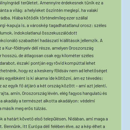
linyingrádi területet. Amennyire érdekesnek tűnik ez a
ánta a világ: a helyieket őszintén meglepi, ha valaki
ádba. Hiába kötődik történelmileg ezer szállal
gi-kapuja is, a városkép tagadhatatlanul orosz: széles
ólumok, indokolatlanul összekuszálódott
nkcionáló szabadtéri hadászati kiállítások jellemzik. A
nt a Kur-földnyelv déli része, amelyen Oroszország
er hosszú, de átlagosan csak egy kilométer széles
y darabot, északi pontján egy rövid kompúttal lehet
zhetnénk, hogy ez a keskeny földsáv nem ad lehetőséget
 és egyébként is ki akarna ide költözni, ám ez tévedés:
 az egyik fő átjáró a két ország között – ami azt jelenti,
rajta, amin, Oroszország lévén, elég fagyos hangulatú és
a akadály a természet alkotta akadályon: védelmi
a másik meg erős túlzás.
llok a határt követő első településen, Nidában, ami maga a
 Bennünk, itt Európa déli felében élve, az a kép élhet a