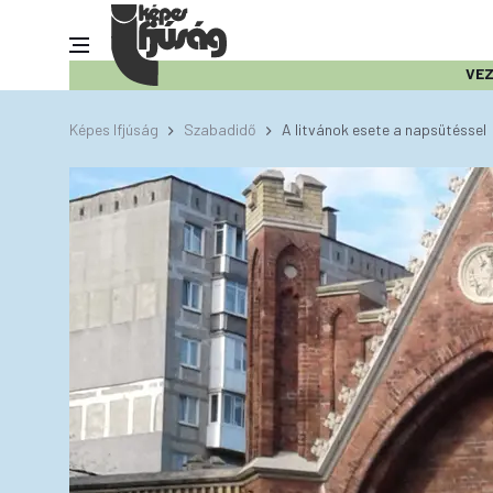
VE
Képes Ifjúság
Szabadidő
A litvánok esete a napsütéssel