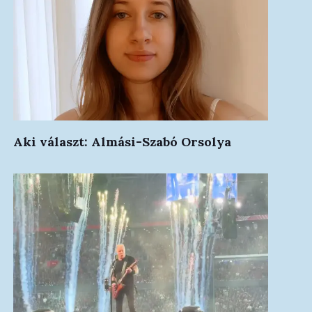
Aki választ: Almási-Szabó Orsolya