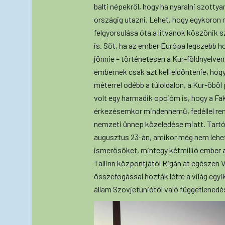
balti népekről, hogy ha nyaralni szotty
országig utazni. Lehet, hogy egykoron m
felgyorsulása óta a litvánok köszönik sz
is. Sőt, ha az ember Európa legszebb h
jönnie – történetesen a Kur-földnyelve
embernek csak azt kell eldöntenie, hogy 
méterrel odébb a túloldalon, a Kur-öböl
volt egy harmadik opcióm is, hogy a Fak
érkezésemkor mindennemű, fedéllel rend
nemzeti ünnep közeledése miatt. Tartó
augusztus 23-án, amikor még nem lehe
ismerősöket, mintegy kétmillió ember 
Tallinn központjától Rigán át egészen Vi
összefogással hozták létre a világ egyi
állam Szovjetuniótól való függetlenedé