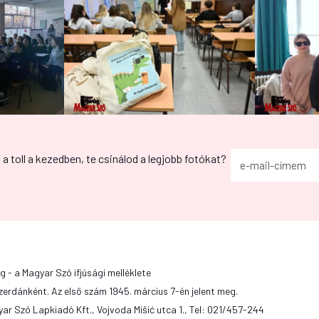
g a toll a kezedben, te csinálod a legjobb fotókat?
g - a Magyar Szó ifjúsági melléklete
zerdánként. Az első szám 1945. március 7-én jelent meg.
ar Szó Lapkiadó Kft., Vojvoda Mišić utca 1., Tel: 021/457-244