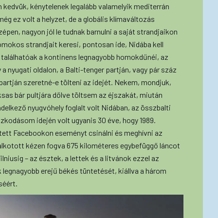
an kedvük, kénytelenek legalább valamelyik mediterrán
ég ez volt a helyzet, de a globális klímaváltozás
épen, nagyon jól le tudnak barnulni a saját strandjaikon
omokos strandjait keresi, pontosan ide, Nidába kell
n találhatóak a kontinens legnagyobb homokdűnéi, az
a nyugati oldalon, a Balti-tenger partján, vagy pár száz
 partján szeretné-e tölteni az idejét. Nekem, mondjuk,
sas bár pultjára dőlve töltsem az éjszakát, miután
elkező nyugvóhely foglalt volt Nidában, az összbalti
zkodásom idején volt ugyanis 30 éve, hogy 1989.
tett Facebookon eseményt csinálni és meghívni az
alkotott kézen fogva 675 kilométeres egybefüggő láncot
lniusig – az észtek, a lettek és a litvánok ezzel az
k legnagyobb erejű békés tüntetését, kiállva a három
séért.