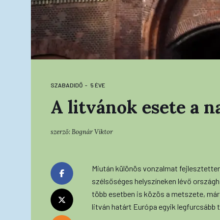
SZABADIDŐ
5 ÉVE
A litvánok esete a n
szerző:
Bognár Viktor
Miután különös vonzalmat fejlesztettem 
szélsőséges helyszíneken lévő országha
több esetben is közös a metszete, már
litván határt Európa egyik legfurcsább