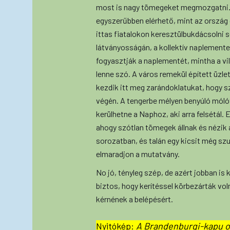
most is nagy tömegeket megmozgatni. P
egyszerűbben elérhető, mint az ország
ittas fiatalokon keresztülbukdácsolni s
látványosságán, a kollektív naplemente
fogyasztják a naplementét, mintha a vil
lenne szó. A város remekül épített üzl
kezdik itt meg zarándoklatukat, hogy s
végén. A tengerbe mélyen benyúló mólót 
kerülhetne a Naphoz, aki arra felsétál.
ahogy szótlan tömegek állnak és nézik a
sorozatban, és talán egy kicsit még sz
elmaradjon a mutatvány.
No jó, tényleg szép, de azért jobban is 
biztos, hogy kerítéssel körbezárták vol
kérnének a belépésért.
Nyitókép:
A Brandenburgi-kapu o