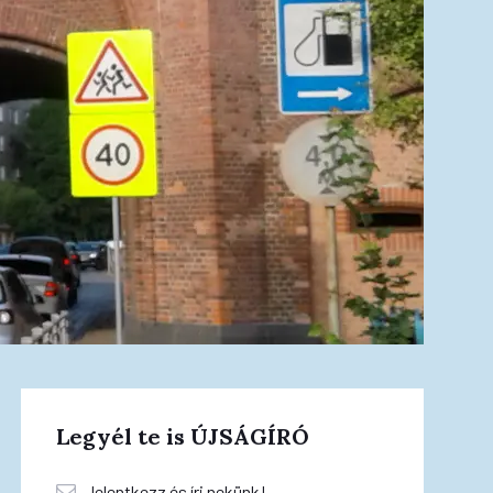
Legyél te is ÚJSÁGÍRÓ
Jelentkezz és írj nekünk!