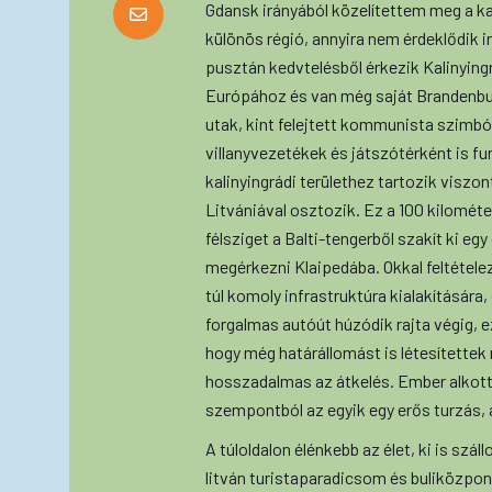
Gdansk irányából közelítettem meg a ka
különös régió, annyira nem érdeklődik ir
pusztán kedvtelésből érkezik Kalinyingr
Európához és van még saját Brandenbur
utak, kint felejtett kommunista szimb
villanyvezetékek és játszótérként is fu
kalinyingrádi területhez tartozik viszo
Litvániával osztozik. Ez a 100 kilomét
félsziget a Balti-tengerből szakít ki eg
megérkezni Klaipedába. Okkal feltétele
túl komoly infrastruktúra kialakítására,
forgalmas autóút húzódik rajta végig, ez
hogy még határállomást is létesítettek 
hosszadalmas az átkelés. Ember alkott
szempontból az egyik egy erős turzás, 
A túloldalon élénkebb az élet, ki is szá
litván turistaparadicsom és buliközpont.