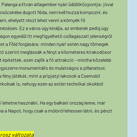
alanga a litván átlagember nyári üdülőközpontja: jóval
 csücskébe dugott Nida, nem kell hozzá kompozni, és
em, ehelyett részt lehet venni a környék fő
nézésen. Ez a város úgy kínálja, az emberek pedig úgy
ágon egyedül itt megfigyelhető csillagászati jelenségről
etet a Föld forgására: minden nyári estén nagy tömegek
zó szerint meglássák a fényt a kilométeres kirakodósor
építettek, ezen zajlik a fő attrakció – mintha közelebb
 Egyszerre monumentális és mulatságos a pillanatsor,
 fény játékát, mint a pripjatyi lakosok a Csernobil
urkolnak is, nehogy ezen az estén technikai okokból
ki lehetne használni. Ha egy balkáni ország lenne, már
na a Napot, hogy csak a mólóról lehessen látni, és pénzt
rosz változata