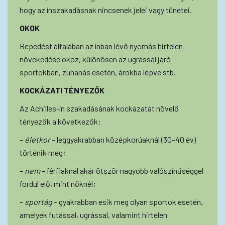
hogy az ínszakadásnak nincsenek jelei vagy tünetei.
OKOK
Repedést általában az ínban lévő nyomás hirtelen
növekedése okoz, különösen az ugrással járó
sportokban, zuhanás esetén, árokba lépve stb.
KOCKÁZATI TÉNYEZŐK
Az Achilles-ín szakadásának kockázatát növelő
tényezők a következők:
–
életkor
– leggyakrabban középkorúaknál (30–40 év)
történik meg;
–
nem
– férfiaknál akár ötször nagyobb valószínűséggel
fordul elő, mint nőknél;
–
sportág
– gyakrabban esik meg olyan sportok esetén,
amelyek futással, ugrással, valamint hirtelen