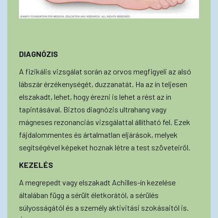
DIAGNÓZIS
A fizikális vizsgálat során az orvos megfigyeli az alsó
lábszár érzékenységét, duzzanatát. Ha az ín teljesen
elszakadt, lehet, hogy érezni is lehet a rést az ín
tapintásával. Biztos diagnózis ultrahang vagy
mágneses rezonanciás vizsgálattal állítható fel. Ezek
fájdalommentes és ártalmatlan eljárások, melyek
segítségével képeket hoznak létre a test szöveteiről.
KEZELÉS
A megrepedt vagy elszakadt Achilles-ín kezelése
általában függ a sérült életkorától, a sérülés
súlyosságától és a személy aktivitási szokásaitól is.