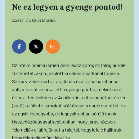
Ne ez legyen a gyenge pontod!
szerző:
Dr. Gubi Marina
Szinte mindenki ismeri Akhilleusz görög mitológiai alak
történetét, akit újszülött korában a sarkánál fogva a
Sztüx vizébe mártottak. A hős ezáltal halhatatlanná
vált, viszont a sarka lett a gyenge pontja, melyet nem
ért víz. Testünkben az Achilles-ín a lábszár hátsó részén
(vádli) található izmokat köti össze a sarokcsonttal. Ez
az egyik legnagyobb, de leggyakrabban sérülő inunk.
Összehúzódásával segít abban, hogy járás közben
felemeljük a lábfejünket a talajról, hogy lefelé hajlítsuk,
hogy felemelkedjünk lábujjra.