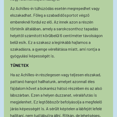
Az Achilles-ín túlhúzódás esetén megrepedhet vagy
elszakadhat. Főleg a szabadidősportot végző
embereknél fordul ez elő. Az ínnek azon a részén
történik általában, amely a sarokcsonthoz tapadás
helyétől számított körülbelül 6 centiméter távolságon
belül esik. Ez a szakasz a leginkább hajlamos a
szakadásra, a gyenge vérellátása miatt, ami rontja a
gyógyulási képességét is.
TÜNETEK
Ha az Achilles-ín részlegesen vagy teljesen elszakad,
pattanó hangot hallhatunk, amelyet azonnali éles
fájdalom követ a bokarész hátsó részében és az alsó
lábszárban. Ezen a helyen duzzanat, véraláfutás is
megjelenhet. Ez legtöbbször befolyásolja a megfelelő
járás képességét is. A sérült képtelen a lábfejét lefelé
hajlítani, nem tud lábujjra állni. Ritkán, de lehetséges,