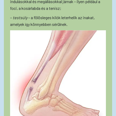
indulásokkal és megállásokkal járnak – ilyen például a
foci, a kosárlabda és a tenisz;
–
testsúly
– a fölösleges kilók leterhelik az inakat,
amelyek így könnyebben sérülnek.