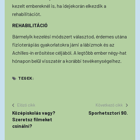
kezelt embereknél is, ha idejekorán elkezdik a
rehabilitációt.
REHABILITÁCIÓ
Bármelyik kezelési módszert választod, érdemes utána
fizioterápiás gyakorlatokra járni a lábizmok és az
Achilles-ín erősítése céljából. A legtöbb ember négy-hat
hónapon belül visszatér a korábbi tevékenységeihez.
TEGEK:
Előző cikk
Következő cikk
Középiskolás vagy?
Sporhetsztori 90.
Szeretsz filmeket
csinálni?