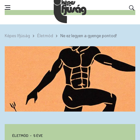
Képes Ifjúság
Életmód
Ne ez legyen a gyenge pontod!
ÉLETMÓD
5 ÉVE