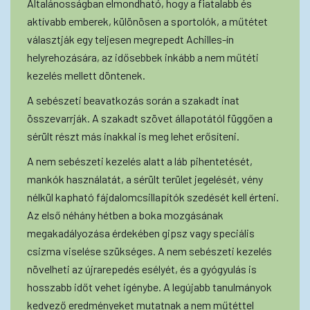
Általánosságban elmondható, hogy a fiatalabb és
aktívabb emberek, különösen a sportolók, a műtétet
választják egy teljesen megrepedt Achilles-ín
helyrehozására, az idősebbek inkább a nem műtéti
kezelés mellett döntenek.
A sebészeti beavatkozás során a szakadt inat
összevarrják. A szakadt szövet állapotától függően a
sérült részt más inakkal is meg lehet erősíteni.
A nem sebészeti kezelés alatt a láb pihentetését,
mankók használatát, a sérült terület jegelését, vény
nélkül kapható fájdalomcsillapítók szedését kell érteni.
Az első néhány hétben a boka mozgásának
megakadályozása érdekében gipsz vagy speciális
csizma viselése szükséges. A nem sebészeti kezelés
növelheti az újrarepedés esélyét, és a gyógyulás is
hosszabb időt vehet igénybe. A legújabb tanulmányok
kedvező eredményeket mutatnak a nem műtéttel