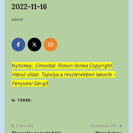
2022-11-16
szerző:
Nyitókép:
Címoldal: Rokon Ilonka Copyright
Hátsó oldal: Topolya a részletekben lakozik –
Fenyvesi Gergő
TEGEK:
Előző cikk
Következő cikk
Thraselés és melódiák!
Olyan helyre