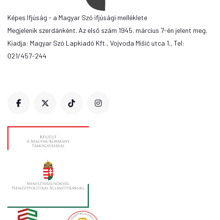
Képes Ifjúság - a Magyar Szó ifjúsági melléklete
Megjelenik szerdánként. Az első szám 1945. március 7-én jelent meg.
Kiadja: Magyar Szó Lapkiadó Kft., Vojvoda Mišić utca 1., Tel:
021/457-244