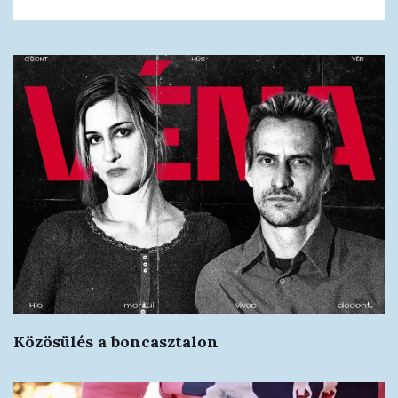
Közösülés a boncasztalon