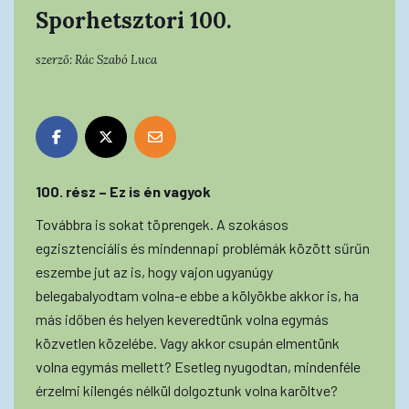
Sporhetsztori 100.
szerző:
Rác Szabó Luca
100. rész – Ez is én vagyok
Továbbra is sokat töprengek. A szokásos
egzisztenciális és mindennapi problémák között sűrűn
eszembe jut az is, hogy vajon ugyanúgy
belegabalyodtam volna-e ebbe a kölyökbe akkor is, ha
más időben és helyen keveredtünk volna egymás
közvetlen közelébe. Vagy akkor csupán elmentünk
volna egymás mellett? Esetleg nyugodtan, mindenféle
érzelmi kilengés nélkül dolgoztunk volna karöltve?