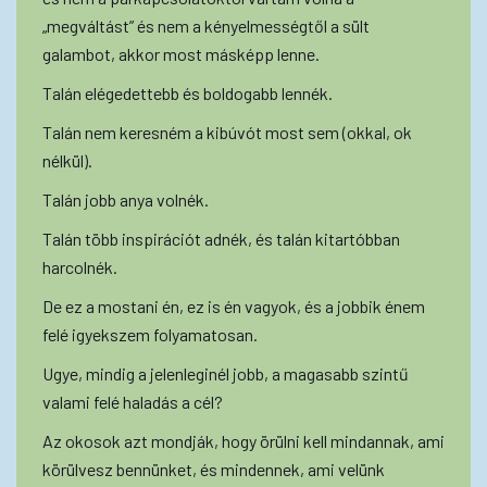
„megváltást” és nem a kényelmességtől a sült
galambot, akkor most másképp lenne.
Talán elégedettebb és boldogabb lennék.
Talán nem keresném a kibúvót most sem (okkal, ok
nélkül).
Talán jobb anya volnék.
Talán több inspirációt adnék, és talán kitartóbban
harcolnék.
De ez a mostani én, ez is én vagyok, és a jobbik énem
felé igyekszem folyamatosan.
Ugye, mindig a jelenleginél jobb, a magasabb szintű
valami felé haladás a cél?
Az okosok azt mondják, hogy örülni kell mindannak, ami
körülvesz bennünket, és mindennek, ami velünk