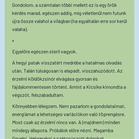
Gondolom, a számtalan többi mellett ez is egy örök
kérdés marad, egészen addig, míg véletlenül nem futunk
újra össze valahol a világban (ha egyáltalán erre sor kerül
valaha).
•
Egyelőre egészen steril vagyok.
A hegyi patak visszatért medrébe a hatalmas olvadás
után. Talán túlságosan is elapadt, visszahúzódott. Az
érzelmi köldökzsinór elvágása gyorsan és
fájdalommentesen történt. Amint a Kicsike kimondta a
végszót, felszabadultam.
Könnyebben lélegzem. Nem pazarlom a gondolataimat,
energiámat a lehetséges variációkon való töprengésre.
Most csak az érzelmi nincs van. A (majdnem) minden
mindegy állapota. Próbálok előre nézni. Magamba
figyelni. Helyrerakni a szétcsúszott dolgokat.