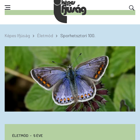
Képes Ifjúság
Életmód
Sporhetsztori 100.
ÉLETMÓD
5 ÉVE