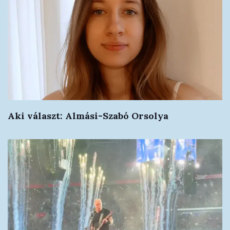
Aki választ: Almási-Szabó Orsolya