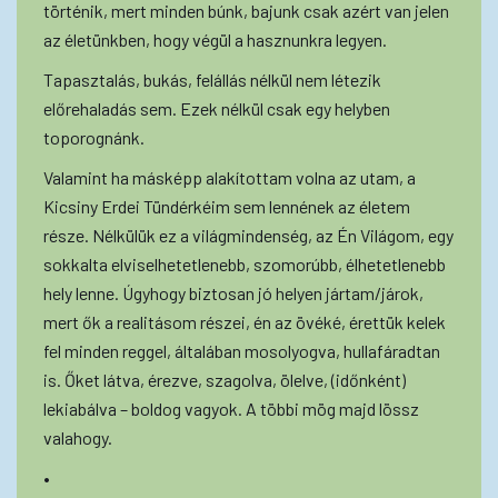
történik, mert minden búnk, bajunk csak azért van jelen
az életünkben, hogy végül a hasznunkra legyen.
Tapasztalás, bukás, felállás nélkül nem létezik
előrehaladás sem. Ezek nélkül csak egy helyben
toporognánk.
Valamint ha másképp alakítottam volna az utam, a
Kicsiny Erdei Tündérkéim sem lennének az életem
része. Nélkülük ez a világmindenség, az Én Világom, egy
sokkalta elviselhetetlenebb, szomorúbb, élhetetlenebb
hely lenne. Úgyhogy biztosan jó helyen jártam/járok,
mert ők a realitásom részei, én az övéké, érettük kelek
fel minden reggel, általában mosolyogva, hullafáradtan
is. Őket látva, érezve, szagolva, ölelve, (időnként)
lekiabálva – boldog vagyok. A többi mög majd lössz
valahogy.
•