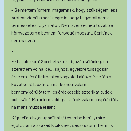
– Be mertem ismerni magamnak, hogy szükségem lesz
professzionális segítségre is, hogy felgyorsítsam a
természetes folyamatot. Nem szenvedheti tovább a
környezetem a bennem fortyogó mocsárt. Senkinek
sem használ…
•
Ezt a jubileumi Sporhetsztorit igazán különlegesre
szerettem volna, de… sajnos, egyelőre túlságosan
érzelem- és ötletmentes vagyok. Talán, mire eljön a
következő lapzárta, már beindul valami
bennem/körülöttem, és érdekesebb sztorikat tudok
publikálni. Remélem, addigra találok valami inspirációt,
ha már a múzsa elillant.
Képzeljétek, „csupán” hat (!) évembe került, mire
eljutottam a századik cikkhez. Jesszusom! Leírni is