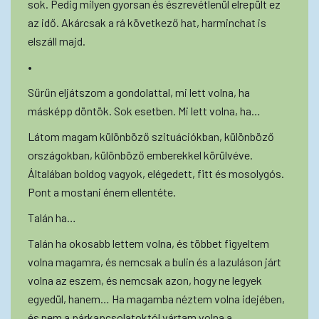
sok. Pedig milyen gyorsan és észrevétlenül elrepült ez
az idő. Akárcsak a rá következő hat, harminchat is
elszáll majd.
•
Sűrűn eljátszom a gondolattal, mi lett volna, ha
másképp döntök. Sok esetben. Mi lett volna, ha…
Látom magam különböző szituációkban, különböző
országokban, különböző emberekkel körülvéve.
Általában boldog vagyok, elégedett, fitt és mosolygós.
Pont a mostani énem ellentéte.
Talán ha…
Talán ha okosabb lettem volna, és többet figyeltem
volna magamra, és nemcsak a bulin és a lazuláson járt
volna az eszem, és nemcsak azon, hogy ne legyek
egyedül, hanem… Ha magamba néztem volna idejében,
és nem a párkapcsolatoktól vártam volna a