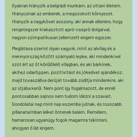
Gyakran hiányzik a belgrádi munkám, az ottani életem.
Hiányoznak az emberek, a megszokott környezet.
Hiányzik a nagykövet asszony, aki annak ellenére, hogy
rengetegszer kiakasztott apró-cseprő dolgaival,
nagyon szimpatikusan jellemzett engem egyszer.
Meglátása szerint olyan vagyok, mint az alvilág és a
mennyország között szárnyaló lepke, aki mindenkivel
szót ért az őt körülölelő világban, és aki bárkinek,
akihez odaröppen, pozitivitást és jókedvet ajándékoz,
majd tovaszállva derűjét tovább zúdítja mindenkire, aki
az útjába kerül. Nem pont így fogalmazott, de ennél
pontosabban sajnos nem tudom idézni a szavait.
Gondolatai nap mint nap eszembe jutnak, és rosszabb
pillanataimban lelket öntenek belém. Remélem,
hamarosan ugyanúgy fogok magamra tekinteni,
ahogyan ő lát engem.