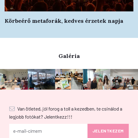
Körbeérő metaforák, kedves érzetek napja
Galéria
Van ötleted, jól forog a toll a kezedben, te csinálod a
legjobb fotókat? Jelentkezz!!!