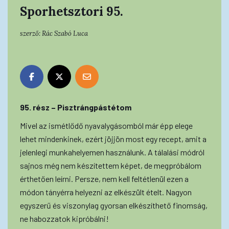
Sporhetsztori 95.
szerző:
Rác Szabó Luca
95. rész – Pisztrángpástétom
Mivel az ismétlődő nyavalygásomból már épp elege
lehet mindenkinek, ezért jöjjön most egy recept, amit a
jelenlegi munkahelyemen használunk. A tálalási módról
sajnos még nem készítettem képet, de megpróbálom
érthetően leírni. Persze, nem kell feltétlenül ezen a
módon tányérra helyezni az elkészült ételt. Nagyon
egyszerű és viszonylag gyorsan elkészíthető finomság,
ne habozzatok kipróbálni!