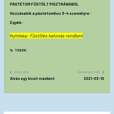
PÁSTÉTOM FÜSTÖLT PISZTRÁNGBÓL
Hozzávalók a pástétomhoz 3-4 személyre:
Egyéb:
Nyitókép:
Füstölés katonás rendben
TEGEK:
Előző cikk
Következő cikk
Alvás egy kicsit másként
2021-03-10