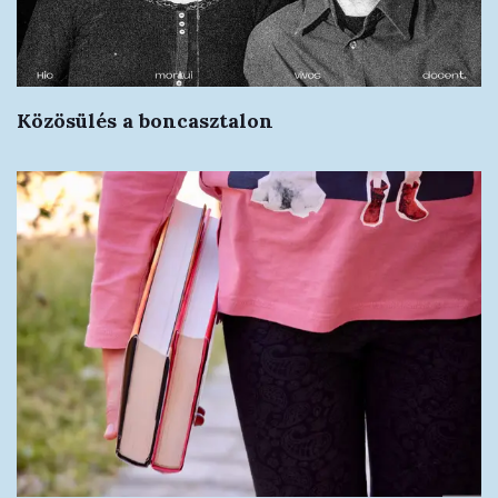
Közösülés a boncasztalon