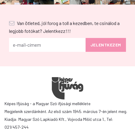
Van ötleted, jól forog a toll a kezedben, te csinálod a
legjobb fotókat? Jelentkezz!!!
Képes Ifjúság - a Magyar Szó ifjúsági melléklete
Megjelenik szerdánként. Az első szám 1945. március 7-én jelent meg.
Kiadja: Magyar Szó Lapkiadó Kft., Vojvoda Mišić utca 1., Tel:
021/457-244