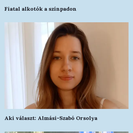
Fiatal alkotók a színpadon
Aki választ: Almási-Szabó Orsolya