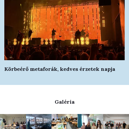
Körbeérő metaforák, kedves érzetek napja
Galéria