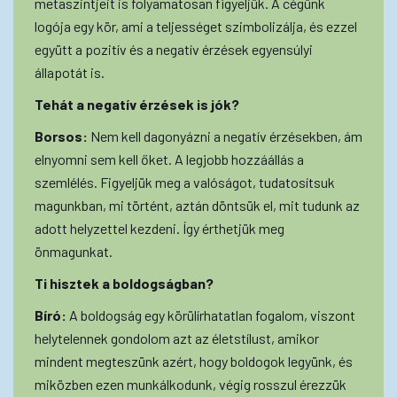
metaszintjeit is folyamatosan figyeljük. A cégünk
logója egy kör, ami a teljességet szimbolizálja, és ezzel
együtt a pozitív és a negatív érzések egyensúlyi
állapotát is.
Tehát a negatív érzések is jók?
Borsos:
Nem kell dagonyázni a negatív érzésekben, ám
elnyomni sem kell őket. A legjobb hozzáállás a
szemlélés. Figyeljük meg a valóságot, tudatosítsuk
magunkban, mi történt, aztán döntsük el, mit tudunk az
adott helyzettel kezdeni. Így érthetjük meg
önmagunkat.
Ti hisztek a boldogságban?
Bíró:
A boldogság egy körülírhatatlan fogalom, viszont
helytelennek gondolom azt az életstílust, amikor
mindent megteszünk azért, hogy boldogok legyünk, és
miközben ezen munkálkodunk, végig rosszul érezzük