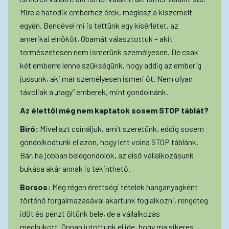
Mire a hatodik emberhez érek, meglesz a kiszemelt
egyén. Bencével mi is tettünk egy kísérletet, az
amerikai elnököt, Obamát választottuk – akit
természetesen nem ismerünk személyesen. De csak
két emberre lenne szükségünk, hogy addig az emberig
jussunk, aki már személyesen ismeri őt. Nem olyan
távoliak a „nagy” emberek, mint gondolnánk.
Az élettől még nem kaptatok sosem STOP táblát?
Bíró:
Mivel azt csináljuk, amit szeretünk, eddig sosem
gondolkodtunk el azon, hogy lett volna STOP táblánk.
Bár, ha jobban belegondolok, az első vállalkozásunk
bukása akár annak is tekinthető.
Borsos:
Még régen érettségi tételek hanganyagként
történő forgalmazásával akartunk foglalkozni, rengeteg
időt és pénzt öltünk bele, de a vállalkozás
megbukott. Onnan jutottunk el ide, hogy ma sikeres