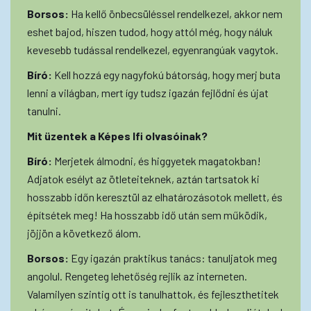
Borsos:
Ha kellő önbecsüléssel rendelkezel, akkor nem
eshet bajod, hiszen tudod, hogy attól még, hogy náluk
kevesebb tudással rendelkezel, egyenrangúak vagytok.
Bíró:
Kell hozzá egy nagyfokú bátorság, hogy merj buta
lenni a világban, mert így tudsz igazán fejlődni és újat
tanulni.
Mit üzentek a Képes Ifi olvasóinak?
Bíró:
Merjetek álmodni, és higgyetek magatokban!
Adjatok esélyt az ötleteiteknek, aztán tartsatok ki
hosszabb időn keresztül az elhatározásotok mellett, és
építsétek meg! Ha hosszabb idő után sem működik,
jöjjön a következő álom.
Borsos:
Egy igazán praktikus tanács: tanuljatok meg
angolul. Rengeteg lehetőség rejlik az interneten.
Valamilyen szintig ott is tanulhattok, és fejleszthetitek