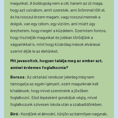
magunkat. A boldogság nem a cél, hanem az út maga,
hogy azt csinálom, amit szeretek, ami örömmel tölt el,
és ha rosszul érzem magam, vagy rosszul mennek a
dolgok, van egy célom, egy vízióm, ami miatt úgy
érezhetem, hogy megéri a küzdelem. Szerintem fontos,
hogy tiszteljük magunkat és jobban törődjünk a
vágyainkkal is, mint hogy kizárólag mások elvárásai
szerint éljük le az életünket.
Mit javasoltok, hogyan találja meg az ember azt,
amivel érdemes foglalkoznia?
Borsos:
Az oktatási rendszer jelenleg még nem
támogatja az egyén igényeit, ezért magunknak kell
kitalálnunk, hogy mivel szeretnénk a jövőben
foglalkozni. Első lépésként gondoljuk végig, mivel
foglalkozunk szívesen iskola után a szabadidőnkben.
Bíró:
Kezdjünk el álmodni, tűnjön az bármilyen nagynak,