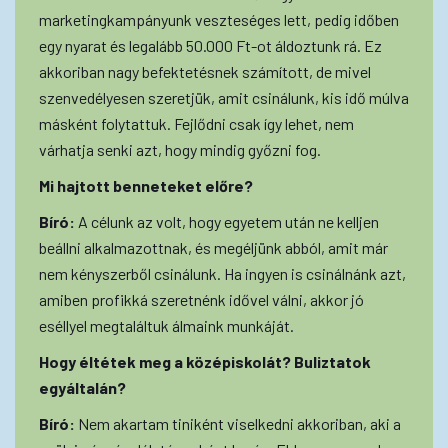
marketingkampányunk veszteséges lett, pedig időben
egy nyarat és legalább 50.000 Ft-ot áldoztunk rá. Ez
akkoriban nagy befektetésnek számított, de mivel
szenvedélyesen szeretjük, amit csinálunk, kis idő múlva
másként folytattuk. Fejlődni csak így lehet, nem
várhatja senki azt, hogy mindig győzni fog.
Mi hajtott benneteket előre?
Bíró:
A célunk az volt, hogy egyetem után ne kelljen
beállni alkalmazottnak, és megéljünk abból, amit már
nem kényszerből csinálunk. Ha ingyen is csinálnánk azt,
amiben profikká szeretnénk idővel válni, akkor jó
eséllyel megtaláltuk álmaink munkáját.
Hogy éltétek meg a középiskolát? Buliztatok
egyáltalán?
Bíró:
Nem akartam tiniként viselkedni akkoriban, aki a