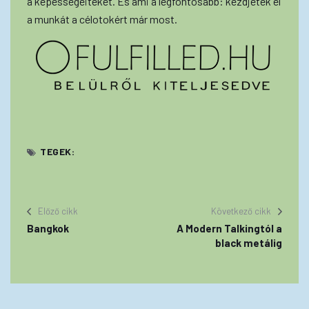
a képességeiteket. És ami a legfontosabb: kezdjétek el
a munkát a célotokért már most.
TEGEK:
Előző cikk
Következő cikk
Bangkok
A Modern Talkingtól a
black metálig