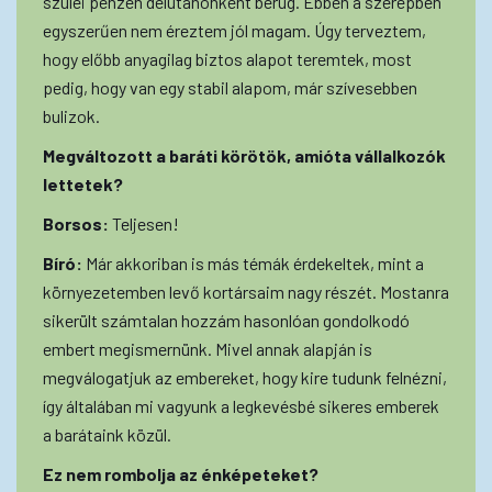
szülei pénzén délutánonként berúg. Ebben a szerepben
egyszerűen nem éreztem jól magam. Úgy terveztem,
hogy előbb anyagilag biztos alapot teremtek, most
pedig, hogy van egy stabil alapom, már szívesebben
bulizok.
Megváltozott a baráti körötök, amióta vállalkozók
lettetek?
Borsos:
Teljesen!
Bíró:
Már akkoriban is más témák érdekeltek, mint a
környezetemben levő kortársaim nagy részét. Mostanra
sikerült számtalan hozzám hasonlóan gondolkodó
embert megismernünk. Mivel annak alapján is
megválogatjuk az embereket, hogy kire tudunk felnézni,
így általában mi vagyunk a legkevésbé sikeres emberek
a barátaink közül.
Ez nem rombolja az énképeteket?