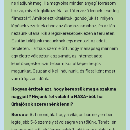
ne riadjunk meg. Ha megvolna minden anyagi forrásom
hozzá, mivel foglalkoznék – autótervező lennék, esetleg
filmsztár? Amikor ezt kitaláltuk, gondoljuk át, milyen
lépések vezetnek ehhez az álomszakmához, és aztán
nézzünk utána, kik a legsikeresebbek ezen a területen.
Ezután találjunk magunknak egy mentort az adott
területen. Tartsuk szem előtt, hogy manapság már nem
egy életre választunk szakmát, az internet adta
lehetőségekkel szinte bármikor átképezhetjük
magunkat. Csupán el kell indulnunk, és fiatalként most
van rá igazán időnk.
Hogyan értitek azt, hogy keressük meg a szakma
nagyjait? Hívjunk fel valakit a NASA-ból, ha
űrhajósok szeretnénk lenni?
Borsos:
Azt mondják, hogy a világon bármely ember
legfeljebb 5-6 személy távolságra van tőlünk. Tehát: én
ismerek valakit, aki ismer valakit, aki ismer valakit stb.