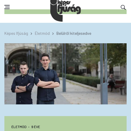
Képes Ifjúság
Életmód
Belülről kiteljesedve
ÉLETMÓD
9 ÉVE