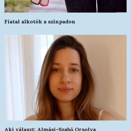
Fiatal alkotók a színpadon
Aki választ: Almási-Szabó Orsolya