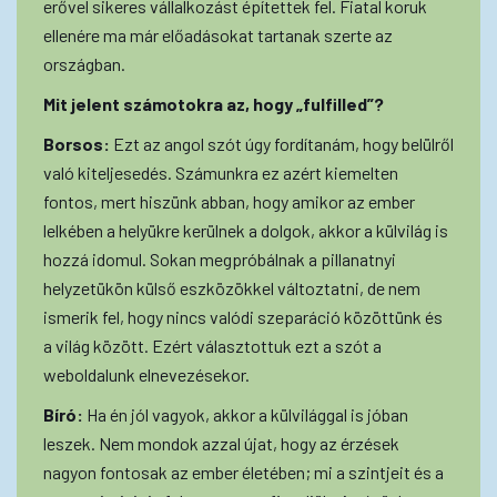
erővel sikeres vállalkozást építettek fel. Fiatal koruk
ellenére ma már előadásokat tartanak szerte az
országban.
Mit jelent számotokra az, hogy „fulfilled”?
Borsos:
Ezt az angol szót úgy fordítanám, hogy belülről
való kiteljesedés. Számunkra ez azért kiemelten
fontos, mert hiszünk abban, hogy amikor az ember
lelkében a helyükre kerülnek a dolgok, akkor a külvilág is
hozzá idomul. Sokan megpróbálnak a pillanatnyi
helyzetükön külső eszközökkel változtatni, de nem
ismerik fel, hogy nincs valódi szeparáció közöttünk és
a világ között. Ezért választottuk ezt a szót a
weboldalunk elnevezésekor.
Bíró:
Ha én jól vagyok, akkor a külvilággal is jóban
leszek. Nem mondok azzal újat, hogy az érzések
nagyon fontosak az ember életében; mi a szintjeit és a