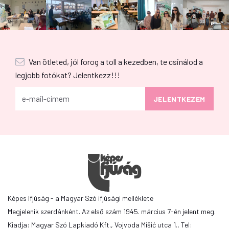
Van ötleted, jól forog a toll a kezedben, te csinálod a
legjobb fotókat? Jelentkezz!!!
Képes Ifjúság - a Magyar Szó ifjúsági melléklete
Megjelenik szerdánként. Az első szám 1945. március 7-én jelent meg.
Kiadja: Magyar Szó Lapkiadó Kft., Vojvoda Mišić utca 1., Tel: