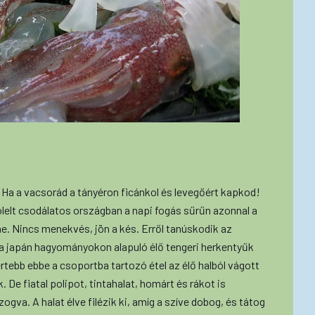
– Ha a vacsorád a tányéron ficánkol és levegőért kapkod!
ülölelt csodálatos országban a napi fogás sűrűn azonnal a
ne. Nincs menekvés, jön a kés. Erről tanúskodik az
 – a japán hagyományokon alapuló élő tengeri herkentyűk
tebb ebbe a csoportba tartozó étel az élő halból vágott
 De fiatal polipot, tintahalat, homárt és rákot is
gva. A halat élve filézik ki, amíg a szíve dobog, és tátog