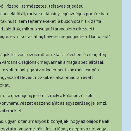
ból, rizsből, természetes, tejsavas erjedésű
dségekből áll, melyeket kicsiny, egészséges porciókban
tak húst, sem tejtermékeket (a buddhista hit kizárta
arizálódtak, mikor a nyugati társadalom elkezdett
égre, és mikor az átlag bevétel megengedte a „flancolást”
láguk teli van főzős műsorokkal a tévében, és rengeteg
en városnak, régiónak megvannak a maga specialitásai,
em volt mindig így. Az átlagember talán még csupán
ogyasztott levest rizzsel, és alkalomadtán evett
sokat.
et a gazdagság jellemzi, mely a különböző ízek
 konyhaművészet esszenciáját az egyszerűség jellemzi,
al érnek el.
s, ugyanis tanulmányok bizonyítják, hogy az olajos halak
osztata- vagy mellrák kialakulását, a depressziót vagy