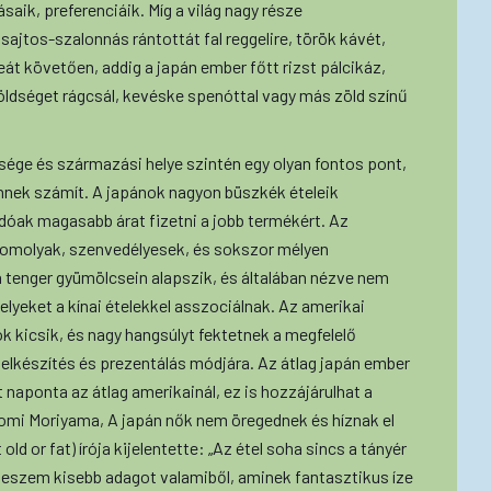
aik, preferenciáik. Míg a világ nagy része
sajtos-szalonnás rántottát fal reggelire, török kávét,
át követően, addig a japán ember főtt rizst pálcikáz,
öldséget rágcsál, kevéske spenóttal vagy más zöld színű
sége és származási helye szintén egy olyan fontos pont,
űnnek számít. A japánok nagyon büszkék ételeik
dóak magasabb árat fizetni a jobb termékért. Az
komolyak, szenvedélyesek, és sokszor mélyen
 a tenger gyümölcsein alapszik, és általában nézve nem
lyeket a kínai ételekkel asszociálnak. Az amerikai
 kicsik, és nagy hangsúlyt fektetnek a megfelelő
 elkészítés és prezentálás módjára. Az átlag japán ember
naponta az átlag amerikainál, ez is hozzájárulhat a
omi Moriyama, A japán nők nem öregednek és híznak el
 or fat) írója kijelentette: „Az étel soha sincs a tányér
en eszem kisebb adagot valamiből, aminek fantasztikus íze