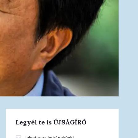
Legyél te is ÚJSÁGÍRÓ
Jelentkezz és írj nekünk!