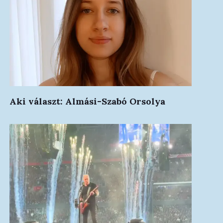
Aki választ: Almási-Szabó Orsolya