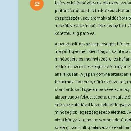
teljesen különbözőek az étkezési szokás
pirítóst/croissant-t/fánkot/burekot és 
eszpresszót vagy aromákkal dúsított te
miszólevest szürcsöl, és savanyított z
körettel, alig párolva.
A szezonalitás, az alapanyagok frisses
melyet figyelmen kívül hagyni szinte b
minőségére és mennyiségére, és hajlan
ételekről szóló beszélgetések nagyon 
analitikusak. A japán konyha általában
tartalmaz fűszeres, sűrű szószokat, me
standardokat figyelembe véve az adagok
alapanyagok felkutatására, a megfelelő
kétszáz kalóriával kevesebbet fogyaszt 
minőségibb, egészségesebb élethez. A
című könyv (Japanese women don’t get old
széléig, csordultig tálalva. Szívesebb