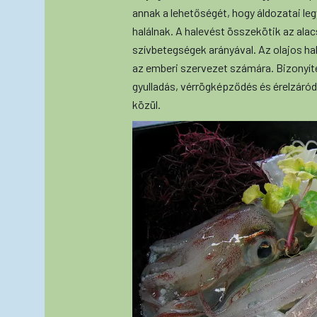
annak a lehetőségét, hogy áldozatai le
halálnak. A halevést összekötik az ala
szívbetegségek arányával. Az olajos h
az emberi szervezet számára. Bizonyít
gyulladás, vérrögképződés és érelzáród
közül.