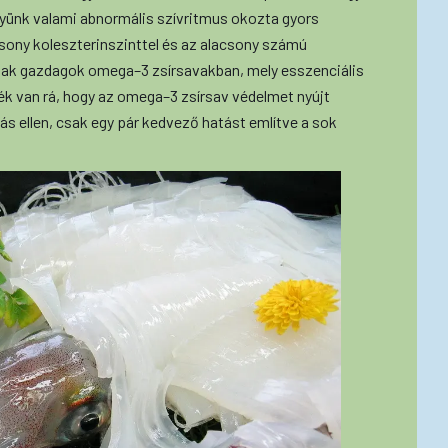
gyünk valami abnormális szívritmus okozta gyors
csony koleszterinszinttel és az alacsony számú
alak gazdagok omega–3 zsírsavakban, mely esszenciális
ék van rá, hogy az omega–3 zsírsav védelmet nyújt
ás ellen, csak egy pár kedvező hatást említve a sok