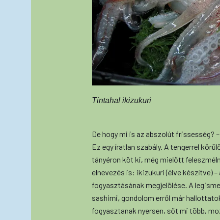
Tintahal ikizukuri
De hogy mi is az abszolút frissesség? 
Ez egy íratlan szabály. A tengerrel kör
tányéron köt ki, még mielőtt feleszmél
elnevezés is: ikizukuri (élve készítve)
fogyasztásának megjelölése. A legismer
sashimi, gondolom erről már hallottatok.
fogyasztanak nyersen, sőt mi több, mozo