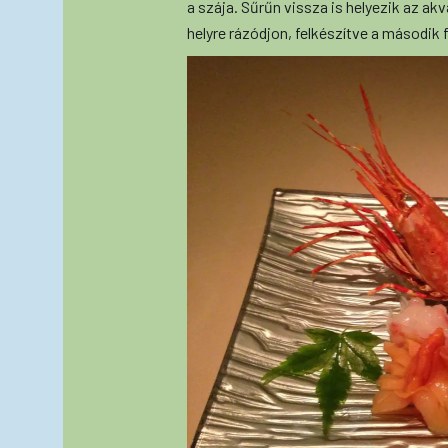
a szája. Sűrűn vissza is helyezik az akv
helyre rázódjon, felkészítve a második 