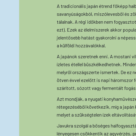
A tradicionális japán étrend főképp hal
savanyúságokból, miszólevesből és zöl
tálalnak. A régi időkben nem fogyasztot
ezt). Ezek az élelmiszerek akkor popul
jelentősebb hatást gyakorolni a népess
a külföldi hozzávalókkal.
A japánok szeretnek enni. A mostani vi
ízletes étellel büszkélkedhetnek. Mind
melyről országszerte ismertek. De ez n
ötven évvel ezelőtt is napi háromszor f
szárított, sózott vagy fermentált fogá
Azt mondják, a nyugati konyhaművészet
rétegezéséből következik, míg a japán
melyet a szükségtelen ízek eltávolításáv
Javukra szolgál a bőséges halfogyasztá
lényegesen csökkentik az agyvérzés, pr