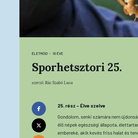
ÉLETMÓD
10 ÉVE
Sporhetsztori 25.
szerző:
Rác Szabó Luca
25. rész – Élve szelve
Gondolom, senki számára nem újdonság,
élő népek egészségi állapota, élettart
embereké, akik kevés friss halat és te