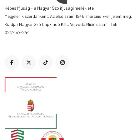
Képes Ifjúság - a Magyar Szó ifjúsági melléklete
Megjelenik szerdánként. Az első szám 1945. március 7-én jelent meg.
Kiadja: Magyar Szó Lapkiadó Kft., Vojvoda Mišić utca 1., Tel:
021/457-244