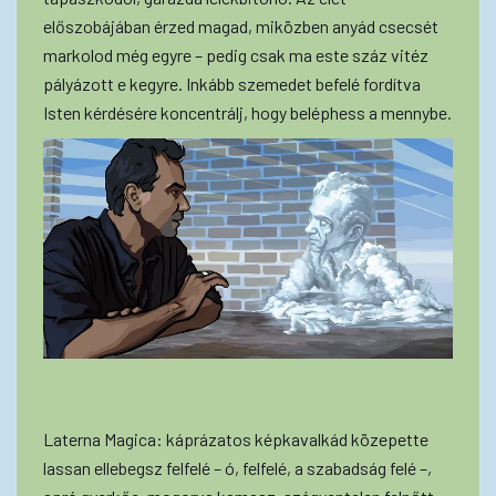
előszobájában érzed magad, miközben anyád csecsét
markolod még egyre – pedig csak ma este száz vitéz
pályázott e kegyre. Inkább szemedet befelé fordítva
Isten kérdésére koncentrálj, hogy beléphess a mennybe.
Laterna Magica: káprázatos képkavalkád közepette
lassan ellebegsz felfelé – ó, felfelé, a szabadság felé –,