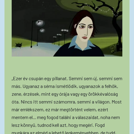
„Ezer év csupán egy pillanat. Semmi sem új, semmi sem
más. Ugyanaz a séma ismétlődik, ugyanazok a felhők,
zene, érzések, mint egy órája vagy egy örökkévalóság
óta. Nincs itt semmi számomra, semmi a világon. Most
már emlékszem, ez már megtörtént velem, ezért
mentem el... meg fogod találni a válaszaidat, noha nem
lesz könnyű, tudnod kell azt, hogy megéri. Fogd
munkára az elméd a lehető legkeményebben, de tudd,