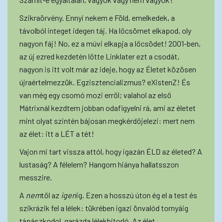
Szikraörvény. Ennyi nekem e Föld, emelkedek, a
távolból integet idegen táj. Ha lőcsömet elkapod, oly
nagyon fáj! No, ez a múvi elkapja a lőcsödet! 2001-ben,
az új ezred kezdetén lőtte Linklater ezt a csodát,
nagyon is itt volt már az ideje, hogy az Életet közösen
újraértelmezzük. Egzisztencializmus? eXistenZ! És
van még egy csomó mozi erről; valahol az első
Mátrixnál kezdtem jobban odafigyelni rá, ami az életet
mint olyat szintén bájosan megkérdőjelezi: mert nem
az élet: itt a LÉT a tét!
Vajon mi tart vissza attól, hogy igazán ÉLD az életed? A
lustaság? A félelem? Hangom hiánya hallatsszon
messzire.
A
nem
től az
igen
ig. Ezen a hosszú úton ég el a test és
szikrázik fel a lélek: tükrében igazi önvalód tornyáig
tápászkodol, garázda lélekbitorló. Az élet