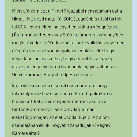
Miért ajánlom ezt a filmet? Igazából nem ajánlom ezt a
filmet! NE nézd meg! Túl SOK. (Legalábbis attól tartok,
túl SOK lenne neked, ha egyetlen slukkra végignéznéd.
[És természetesen nagy öröm számomra, amennyiben
mégis tévedek.]) Mindazonáltal ha bevállalós vagy: meg
elég türelmes: akkor adagolgasd csak befelé: hogy
végre láss, ne csak nézz; hogy a
nem
től az
igen
ig
utazz, és engedve Isten hívásának, eggyé válhass az
Univerzummal. Hogy ébredj. És ébressz.
Ím, több-kevesebb sikerrel összehoztam, hogy
fölvázoljam ezt az elsőrangú űrkrimit, politikától,
humánkritikától sem teljesen mentes ökológiai
fantomkommandót, az álomvilág humán
élesztőgombáját; az élet Csoda. Illúzió. Az álom
csapdájában élünk, hogyan szabaduljak ki végre?
Kamera által?