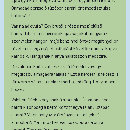
apró gyerkőc, mogorva kamasz, szégyentelen felnőtt.
Önmagad perzselő tüzében apránként megtisztulsz,
bátorság!
Van nálad gyufa? Egy brutális rész a mozi elülső
harmadában: a csávó örök igazságokat magyaráz
szenvtelen hangon, majd benzinnel öntve magát nyakon
tüzet kér, s egy csipet csiholást követően lángra kapva
kárhozik. Hangjának hiánya hallatsszon messzire.
De valóban kárhozat lesz-e a felébredés, avagy
megdicsőült magadra találás? Ezt a kérdést is felteszi a
film, ám a válasz tenálad: mert tőled függ. Hogy miben
hiszel.
Valóban élünk, vagy csak álmodunk? És vajon akad-e
bármi különbség a kettő között egyáltalán? Szabad
akarat? Vajon hányszor érvényesítetted „éber”
álmodban? Mert most ez van csak: ez az álom a
sorsod. The rest is silence.