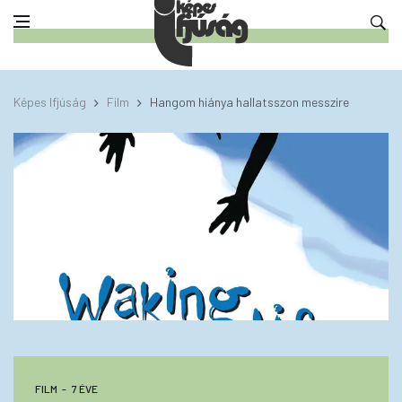
Képes Ifjúság
Film
Hangom hiánya hallatsszon messzire
FILM
7 ÉVE