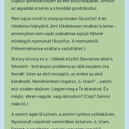
Gigászi gondolatfolyam az élet előszobájában. Amikor
az agyaddal érzel és a szíveddel gondolkodsz.
Mert vajon mitől is vinnyog minden filozófia? A lét
tökéletes hiányától. Ami tökéletesen rendben is lenne –
amennyiben nem saját szánalmas egóját féltené
mindegyik nyomorult filozófus. A mennyektől.
(Félreértelmezve ezáltal a
valódi
létet.)
Bizony-bizony ez a – többek között Descartes által is
felvetett – botrányos probléma az idők kezdete óta
fennáll: Isten az első mozgató, az ember az első
kételkedő. Nemlétemben ringatsz, ó, Uram? ...salóm,
esz-szalám alejkum. Legyen meg a Te akaratod. És
mégis: ébren vagyok, vagy álmodom? (Csíp? Semmi
reakció.)
A semmi ágán ül szívem, a semmi nyirkos sziklakövén.
Nyomorult csípőmet semmidben áztatom, ó, Uram.
Számít-e egyáltalán, vagyok vagy nem vagyok?