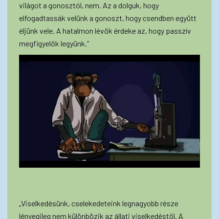
világot a gonosztól, nem. Az a dolguk, hogy
elfogadtassák velünk a gonoszt, hogy csendben együtt
éljünk vele. A hatalmon lévők érdeke az, hogy passzív
megfigyelők legyünk.”
„Viselkedésünk, cselekedeteink legnagyobb része
lényegileg nem különbözik az állati viselkedéstől. A