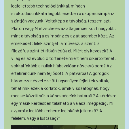
legfejlettebb technológiánkkal, minden
szaktudásunkkal a legjobb esetben a szupercsimpánz
szintjén vagyunk. Voltaképp a távolság, teszem azt,
Platón vagy Nietzsche és az átlagember közt nagyobb,
mint a távolság a csimpánz és az átlagember közt. Az
emelkedett lélek szintjét, a művész, a szent, a
filozófus szintjét ritkán érjük el. Miért oly kevesek? A
világ és az evolúció története miért nem sikertörténet,
sokkal inkább a nullák hiábavalóan növekvő sora? Az
értékrendünk nem fejlődött. A patvarba! A görögök
háromezer évvel ezelőtt ugyanilyen fejlettek voltak,
tehát mik ezek a korlátok, amik visszafognak, hogy
meg se közelítsük a képességeink határait? A kérdésre
egy másik kérdésben található a válasz, mégpedig: Mi
az, ami a legtöbb emberre leginkább jellemző? A
félelem, vagy a lustaság?”