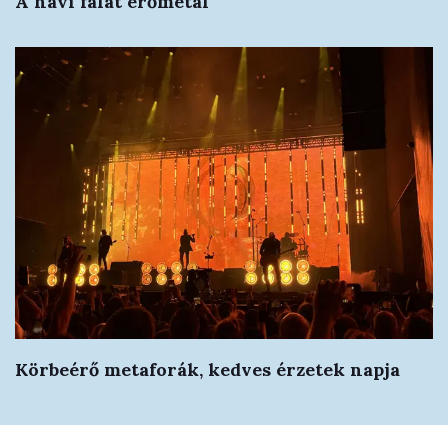
A havi falat erőmetál
Körbeérő metaforák, kedves érzetek napja