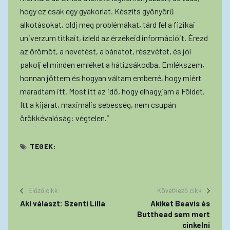
hogy ez csak egy gyakorlat. Készíts gyönyörű
alkotásokat, oldj meg problémákat, tárd fel a fizikai
univerzum titkait, ízleld az érzékeid információit. Érezd
az örömöt, a nevetést, a bánatot, részvétet, és jól
pakolj el minden emléket a hátizsákodba. Emlékszem,
honnan jöttem és hogyan váltam emberré, hogy miért
maradtam itt. Most itt az idő, hogy elhagyjam a Földet.
Itt a kijárat, maximális sebesség, nem csupán
örökkévalóság: végtelen.”
TEGEK:
Előző cikk
Következő cikk
Aki választ: Szenti Lilla
Akiket Beavis és
Butthead sem mert
cinkelni