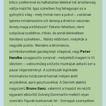
bölcs szellemmel és halhatatlan lélekkel teli ártatlanság
váltja majd fel. Igaz színeiben fog felragyogni ez a
gyönyörű világ – mely immár nem a pokol –, csíráinak
ígérete mindenesetre ott dereng a direktor vásznán.
Amely maga a költészet! Fekete-fehérben, némi
szépiával szelídítve, ritkán, de annál élénkebben
felvillanó színekben... Nehéz eldönteni, melyikük a
nagyobb poéta: Wenders a látomásos,
szimbólumokban gazdag képi világával, vagy
Peter
Handke
szuggesztív soraival – melyekből magam is itt
idéztem –; valószínűleg a közös munkájuk adta ki ezt a
pazar végeredményt. A színészek leginkább
minimalista módszerrel hatnak mélyen átélt
arcjátékkal, apró gesztusokkal. A Damielt alakító
nagyszerű
Bruno Ganz
, valamint a trapézt és nézőt
egyaránt elbűvölő Solveig Dommartin mellett olyan
zseniális figurák bukkannak fel – önmaguk szerepében