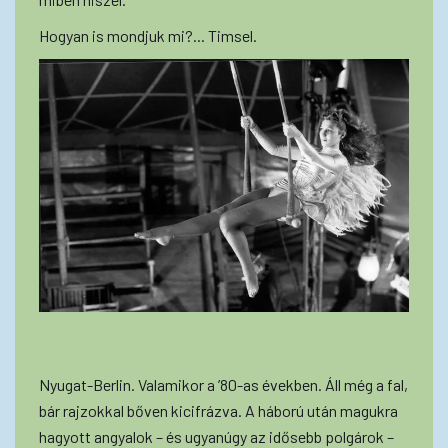
Hogyan is mondjuk mi?... Timsel.
Nyugat-Berlin. Valamikor a ’80-as években. Áll még a fal,
bár rajzokkal bőven kicifrázva. A háború után magukra
hagyott angyalok – és ugyanúgy az idősebb polgárok –