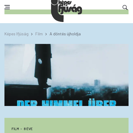
Képes Ifjúság
Film
A döntés újholdja
FILM
8 ÉVE