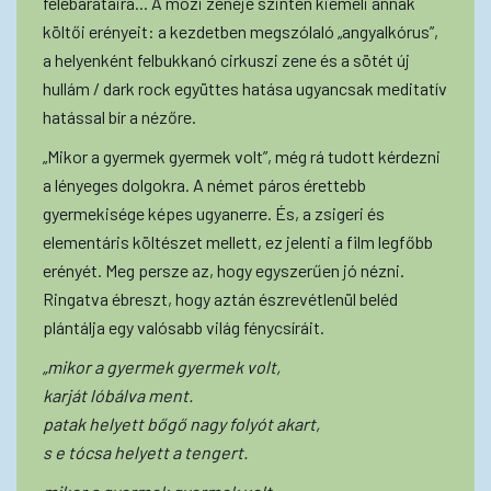
felebarátaira... A mozi zenéje szintén kiemeli annak
költői erényeit: a kezdetben megszólaló „angyalkórus”,
a helyenként felbukkanó cirkuszi zene és a sötét új
hullám / dark rock együttes hatása ugyancsak meditatív
hatással bír a nézőre.
„Mikor a gyermek gyermek volt”, még rá tudott kérdezni
a lényeges dolgokra. A német páros érettebb
gyermekisége képes ugyanerre. És, a zsigeri és
elementáris költészet mellett, ez jelenti a film legfőbb
erényét. Meg persze az, hogy egyszerűen jó nézni.
Ringatva ébreszt, hogy aztán észrevétlenül beléd
plántálja egy valósabb világ fénycsíráit.
„mikor a gyermek gyermek volt,
karját lóbálva ment.
patak helyett bőgő nagy folyót akart,
s e tócsa helyett a tengert.