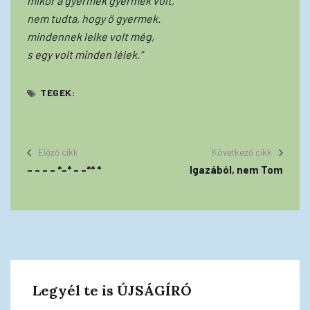
mikor a gyermek gyermek volt,
nem tudta, hogy ő gyermek.
mindennek lelke volt még,
s egy volt minden lélek.”
TEGEK:
Előző cikk
Következő cikk
– – – – *–* – –** *
Igazából, nem Tom
Legyél te is ÚJSÁGÍRÓ