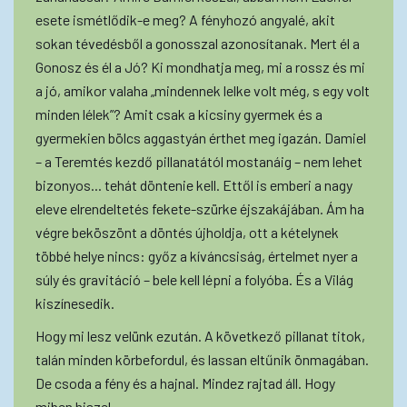
esete ismétlődik-e meg? A fényhozó angyalé, akit
sokan tévedésből a gonosszal azonosítanak. Mert él a
Gonosz és él a Jó? Ki mondhatja meg, mi a rossz és mi
a jó, amikor valaha „mindennek lelke volt még, s egy volt
minden lélek”? Amit csak a kicsiny gyermek és a
gyermekien bölcs aggastyán érthet meg igazán. Damiel
– a Teremtés kezdő pillanatától mostanáig – nem lehet
bizonyos... tehát döntenie kell. Ettől is emberi a nagy
eleve elrendeltetés fekete-szürke éjszakájában. Ám ha
végre beköszönt a döntés újholdja, ott a kételynek
többé helye nincs: győz a kíváncsiság, értelmet nyer a
súly és gravitáció – bele kell lépni a folyóba. És a Világ
kiszínesedik.
Hogy mi lesz velünk ezután. A következő pillanat titok,
talán minden körbefordul, és lassan eltűnik önmagában.
De csoda a fény és a hajnal. Mindez rajtad áll. Hogy
miben hiszel.