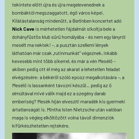
tekintete előtt újra és újra megelevenednek a
bombáktól megszaggatott, égő város képei.
Kilátástalanság mindenütt, a Berlinben koncertet adó
Nick Cave
is mérhetetlen fájdalmát sikoltja bele a
dohányfüstös klub sűrű homályába – és nem egy lányról
mesélt ma nektek! –, a pusztán szellemi lények
láthatóan már csak „rutinmunkát” végeznek, inkább
kevesebb mint több sikerrel, és már a vén Mesélő –
akiben pedig ott él még az akarat a lehetetlen feladat
elvégzésére: a békéről szóló eposz megalkotására –, a
Mesélő is lassanként távozni készül... pedig az ő
elmúltával mivé válik majd ez a szegény darab
emberiség? Mesék híján elveszíti maradék kis gyermeki
ártatlanságát is. Mintha Isten Nietzsche után valóban
maga is végleg elköltözött volna távoli dimenziók
kifürkészhetetlen rejtekére.