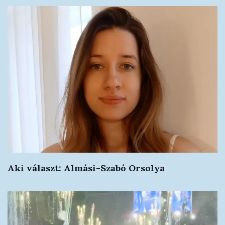
Aki választ: Almási-Szabó Orsolya