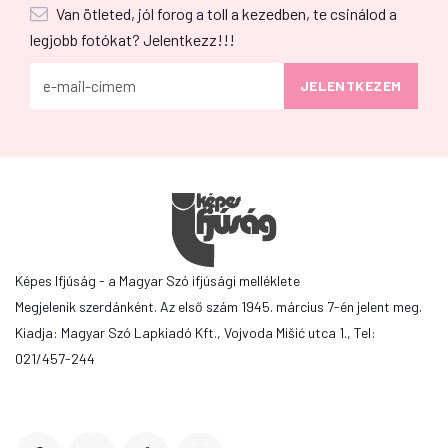
Van ötleted, jól forog a toll a kezedben, te csinálod a
legjobb fotókat? Jelentkezz!!!
Képes Ifjúság - a Magyar Szó ifjúsági melléklete
Megjelenik szerdánként. Az első szám 1945. március 7-én jelent meg.
Kiadja: Magyar Szó Lapkiadó Kft., Vojvoda Mišić utca 1., Tel:
021/457-244