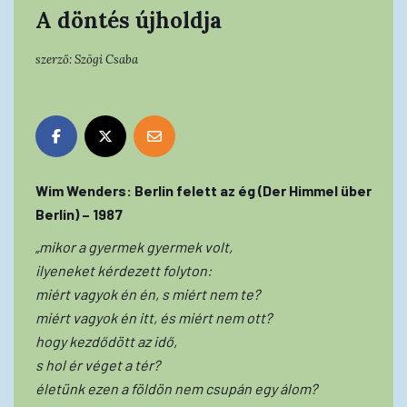
A döntés újholdja
szerző:
Szögi Csaba
Wim Wenders: Berlin felett az ég (Der Himmel über
Berlin) – 1987
„mikor a gyermek gyermek volt,
ilyeneket kérdezett folyton:
miért vagyok én én, s miért nem te?
miért vagyok én itt, és miért nem ott?
hogy kezdődött az idő,
s hol ér véget a tér?
életünk ezen a földön nem csupán egy álom?