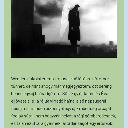
Wenders iskolateremtő opusa első látásra sötétnek
tűnhet, de mint ahogy már megjegyeztem, ott dereng
benne egy új hajnal ígérete. Sőt. Egy új Ádám és Éva
eljövetele is: a rájuk virradó hajnal első napsugarai
pedig már minden bizonnyal egy új Emberiség orcáját
fogják sütni, nem hagyván helyet a régi gémberedésnek,
és talán ezúttal a gyermeki ártatlanságot egy erősebb,