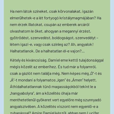
Ha nem látok színeket, csak körvonalakat, igazán
elmerülhetek-e a lét fortyogó kristálymagmájában? Ha
nem érzek illatokat, csupán az emberek arcáról
olvashatom le őket, ahogyan a megannyi érzést,
gyötrődést, szenvedést, boldogságot, szenvedélyt –
létem igazi-e, vagy csak színleg az? Ah, angyalok!
Halhatatlanok. De a halhatatlan él-e vajon?...
Kétely és kíváncsiság. Damiel eme kettő tulajdonsággal
mégis közelít az emberihez. És tud már a folyamról,
csak a gázlót nem találja még. Nem képes még „Ó”-t és
„Á”-t mondani a folyamatos „Igen” és „Ámen” helyett.
Áthidalhatatlannak tűnő magasságokból tekint le a
„hangyabolyra”, ám a közelítés óhaja már
menthetetlenül gyökeret vert egyelőre még szunnyadó
angyalszívében. A közelítés viszont nem egyenlő-e a
zuhanással? Amire Damiel készül, abban nem Lucifer