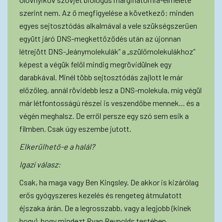
szerint nem. Az ő megfigyelése a következő: minden
egyes sejtosztódás alkalmával a vele szükségszerűen
együtt járó DNS-megkettőződés után az újonnan
létrejött DNS-„leánymolekulák” a „szülőmolekulákhoz”
képest a végük felől mindig megrövidülnek egy
darabkával. Minél több sejtosztódás zajlott le már
előzőleg, annál rövidebb lesz a DNS-molekula, míg végül
már létfontosságú részei is veszendőbe mennek... és a
végén meghalsz. De erről persze egy szó sem esik a
filmben. Csak úgy eszembe jutott.
Elkerülhető-e a halál?
Igazi válasz:
Csak, ha maga vagy Ben Kingsley. De akkor is kizárólag
erős gyógyszeres kezelés és rengeteg átmulatott
éjszaka árán. De a legrosszabb, vagy a legjobb (kinek
hogy), hogy mindezt Ryan Reynolds testében.