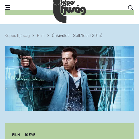
Képes Ifjúság
Film
Önkívület – Self/less (2015)
FILM
10 ÉVE