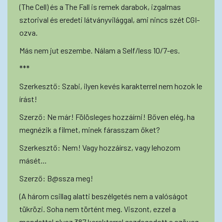
(The Cell) és a The Fall is remek darabok, izgalmas
sztorival és eredeti látványvilággal, ami nincs szét CGI-
ozva.
Más nem jut eszembe. Nálam a Self/less 10/7-es.
***
Szerkesztő: Szabi, ilyen kevés karakterrel nem hozok le
írást!
Szerző: Ne már! Fölösleges hozzáírni! Bőven elég, ha
megnézik a filmet, minek fárasszam őket?
Szerkesztő: Nem! Vagy hozzáírsz, vagy lehozom
másét...
Szerző: B@ssza meg!
(A három csillag alatti beszélgetés nem a valóságot
tükrözi. Soha nem történt meg. Viszont, ezzel a
mondattal plusz 387 karakterrel gazdagodott a szöveg.