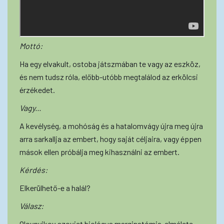
Mottó:
Ha egy elvakult, ostoba játszmában te vagy az eszköz,
és nem tudsz róla, előbb-utóbb megtalálod az erkölcsi
érzékedet.
Vagy...
A kevélység, a mohóság és a hatalomvágy újra meg újra
arra sarkallja az embert, hogy saját céljaira, vagy éppen
mások ellen próbálja meg kihasználni az embert.
Kérdés:
Elkerülhető-e a halál?
Válasz:
Olovnyikov szovjet biológus marginatómia-elmélete