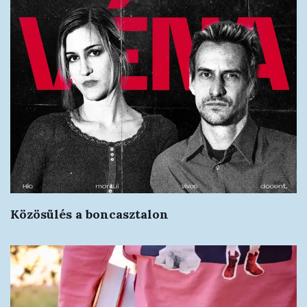
Közösülés a boncasztalon