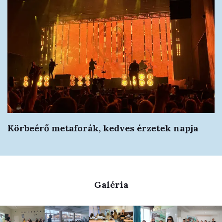
Körbeérő metaforák, kedves érzetek napja
Galéria