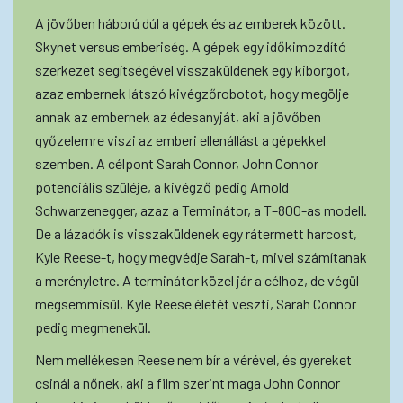
A jövőben háború dúl a gépek és az emberek között.
Skynet versus emberiség. A gépek egy időkimozdító
szerkezet segítségével visszaküldenek egy kiborgot,
azaz embernek látszó kivégzőrobotot, hogy megölje
annak az embernek az édesanyját, aki a jövőben
győzelemre viszi az emberi ellenállást a gépekkel
szemben. A célpont Sarah Connor, John Connor
potenciális szüléje, a kivégző pedig Arnold
Schwarzenegger, azaz a Terminátor, a T–800-as modell.
De a lázadók is visszaküldenek egy rátermett harcost,
Kyle Reese-t, hogy megvédje Sarah-t, mivel számítanak
a merényletre. A terminátor közel jár a célhoz, de végül
megsemmisül, Kyle Reese életét veszti, Sarah Connor
pedig megmenekül.
Nem mellékesen Reese nem bír a vérével, és gyereket
csinál a nőnek, aki a film szerint maga John Connor