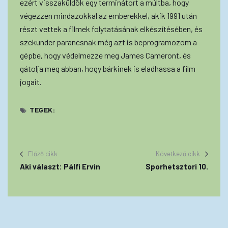
ezért visszaküldök egy terminátort a múltba, hogy
végezzen mindazokkal az emberekkel, akik 1991 után
részt vettek a filmek folytatásának elkészítésében, és
szekunder parancsnak még azt is beprogramozom a
gépbe, hogy védelmezze meg James Cameront, és
gátolja meg abban, hogy bárkinek is eladhassa a film
jogait.
TEGEK:
Előző cikk
Következő cikk
Aki választ: Pálfi Ervin
Sporhetsztori 10.