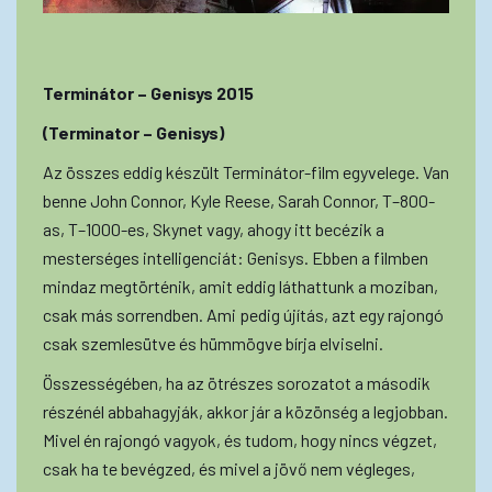
Terminátor – Genisys 2015
(Terminator – Genisys)
Az összes eddig készült Terminátor-film egyvelege. Van
benne John Connor, Kyle Reese, Sarah Connor, T–800-
as, T–1000-es, Skynet vagy, ahogy itt becézik a
mesterséges intelligenciát: Genisys. Ebben a filmben
mindaz megtörténik, amit eddig láthattunk a moziban,
csak más sorrendben. Ami pedig újítás, azt egy rajongó
csak szemlesütve és hümmögve bírja elviselni.
Összességében, ha az ötrészes sorozatot a második
részénél abbahagyják, akkor jár a közönség a legjobban.
Mivel én rajongó vagyok, és tudom, hogy nincs végzet,
csak ha te bevégzed, és mivel a jövő nem végleges,