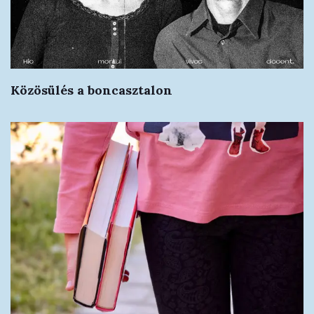
Közösülés a boncasztalon