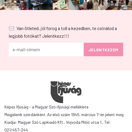
Van ötleted, jól forog a toll a kezedben, te csinálod a
legjobb fotókat? Jelentkezz!!!
Képes Ifjúság - a Magyar Szó ifjúsági melléklete
Megjelenik szerdánként. Az első szám 1945. március 7-én jelent meg.
Kiadja: Magyar Szó Lapkiadó Kft., Vojvoda Mišić utca 1., Tel:
021/457-244