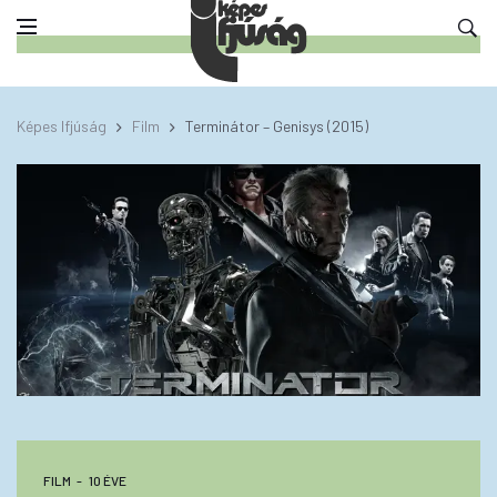
Képes Ifjúság
Film
Terminátor – Genisys (2015)
FILM
10 ÉVE