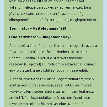
lesz, aki visszaküldte őt az időben. Azért be kell
vallanom, eléggé paradox és skizofrén helyzet. De a
jövő a nukleáris holokauszton és az emberiség
kibergenocídiumán túl is tartogat még meglepetéseket.
Terminátor – Az ítélet napja 1991
(The Terminator – Judgement Day)
A rendező, aki ismét James Cameron, megtette ezzel a
folytatással, ami a filmtörténelemben előtte csak
George Lucasnak sikerült a Star Wars második
részével, (6. epizód) a Birodalom visszavággal: csinált
egy folytatást, amely jobb és több mint az eredeti.
A gépek ismét visszaküldenek egy terminátort, amely
ezúttal egy upgrade version, azaz T–1000-es modell.
Folyékony fém, képes alakváltásra, mindent leutánoz,
amivel fizikai kapcsolatba kerül, és természetesen
olyan emberi alakot ölt, amilyet akar. A „eredeti”