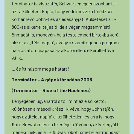
terminátor is visszatér, Schwarzenegger azonban itt
azt a küldetést kapja, hogy védelmezze a tinédzser
korban lévő John-t és az édesanyját. Küldetését a T–
800-as sikerrel teljesíti, de a végén megsemmisíti
önmagát is, mondván, ha a teste emberi birtokba kerül,
akkor az „ítélet napja”, avagy a számítógépes program
halálos atomcsapása az alkotói ellen, elkerülhetővé
válik…
... és itt húzom meg a határt!
Terminátor – A gépek lázadása 2003
(Terminator – Rise of the Machines)
Lényegében ugyanarról szól, mint az első kettő,
különösen a második rész. Kivéve, hogy John rájön,
hogy az „ítélet napja” elkerülhetetlen, és arra is, hogy
Kate Brewster lesz a felesége a jövőben, akivel együtt
menekülnek, és a T–800-as robot ismét ellentmondást