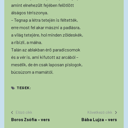
amint elnehezült fejében felötlött
álságos tériszonya.
– Tegnap a létra tetején is féltették,
erre most fel akar mászni a padlásra,
a világ tetejére, hol minden zöldeskék,
a ribizli, a málna.
Talán az ablakban érő paradicsomok
és a vér is, ami kifutott az arcából –
mesélik, de én csak laposan pislogok,
búcsúzom a mamától.
TEGEK:
Előző cikk
Következő cikk
Boros Zsófia – vers
Bába Lujza – vers