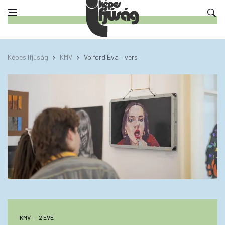
Képes Ifjúság
KMV
Volford Éva – vers
KMV
2 ÉVE