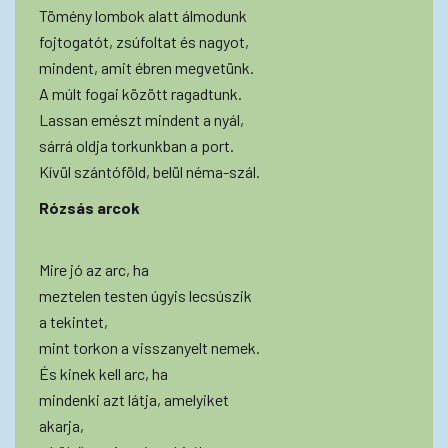
Tömény lombok alatt álmodunk
fojtogatót, zsúfoltat és nagyot,
mindent, amit ébren megvetünk.
A múlt fogai között ragadtunk.
Lassan emészt mindent a nyál,
sárrá oldja torkunkban a port.
Kívül szántóföld, belül néma-szál.
Rózsás arcok
Mire jó az arc, ha
meztelen testen úgyis lecsúszik
a tekintet,
mint torkon a visszanyelt nemek.
És kinek kell arc, ha
mindenki azt látja, amelyiket
akarja,