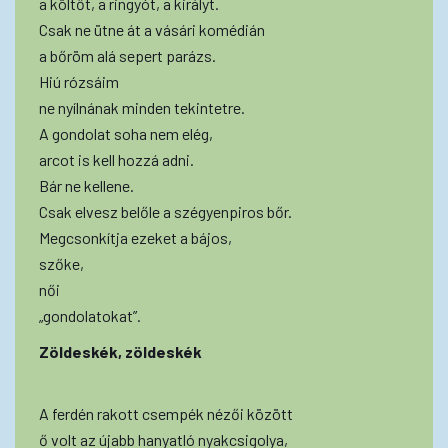
a költőt, a ringyót, a királyt.
Csak ne ütne át a vásári komédián
a bőröm alá sepert parázs.
Hiú rózsáim
ne nyílnának minden tekintetre.
A gondolat soha nem elég,
arcot is kell hozzá adni.
Bár ne kellene.
Csak elvesz belőle a szégyenpiros bőr.
Megcsonkítja ezeket a bájos,
szőke,
női
„gondolatokat”.
Zöldeskék, zöldeskék
A ferdén rakott csempék nézői között
ő volt az újabb hanyatló nyakcsigolya,