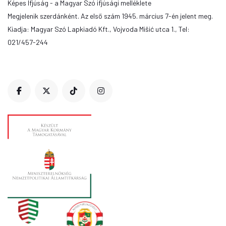
Képes Ifjúság - a Magyar Szó ifjúsági melléklete
Megjelenik szerdánként. Az első szám 1945. március 7-én jelent meg.
Kiadja: Magyar Szó Lapkiadó Kft., Vojvoda Mišić utca 1., Tel:
021/457-244