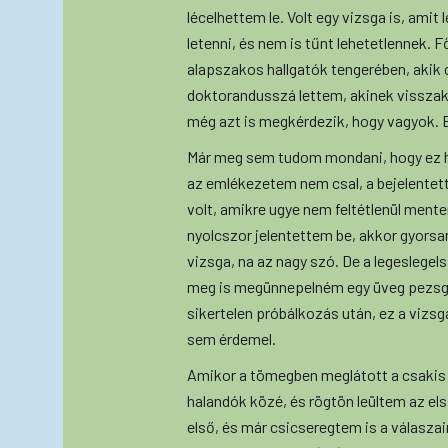
lécelhettem le. Volt egy vizsga is, amit 
letenni, és nem is tűnt lehetetlennek. 
alapszakos hallgatók tengerében, akik 
doktorandusszá lettem, akinek visszak
még azt is megkérdezik, hogy vagyok.
Már meg sem tudom mondani, hogy ez h
az emlékezetem nem csal, a bejelentett 
volt, amikre ugye nem feltétlenül ment
nyolcszor jelentettem be, akkor gyors
vizsga, na az nagy szó. De a legesleg
meg is megünnepelném egy üveg pezsgőve
sikertelen próbálkozás után, ez a vizsg
sem érdemel.
Amikor a tömegben meglátott a csakis
halandók közé, és rögtön leültem az els
első, és már csicseregtem is a válasza