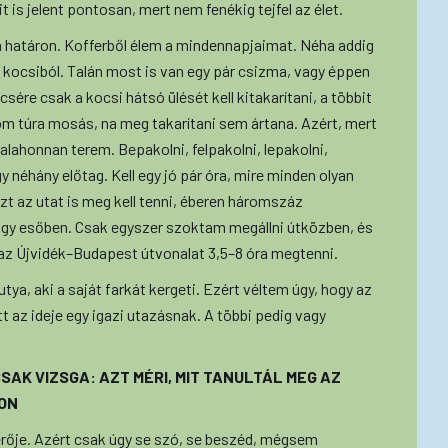
is jelent pontosan, mert nem fenékig tejfel az élet.
a határon. Kofferből élem a mindennapjaimat. Néha addig
a kocsiból. Talán most is van egy pár csizma, vagy éppen
re csak a kocsi hátsó ülését kell kitakarítani, a többit
m túra mosás, na meg takarítani sem ártana. Azért, mert
alahonnan terem. Bepakolni, felpakolni, lepakolni,
y néhány előtag. Kell egy jó pár óra, mire minden olyan
zt az utat is meg kell tenni, éberen háromszáz
gy esőben. Csak egyszer szoktam megállni útközben, és
e az Újvidék–Budapest útvonalat 3,5–8 óra megtenni.
a, aki a saját farkát kergeti. Ezért véltem úgy, hogy az
ött az ideje egy igazi utazásnak. A többi pedig vagy
SAK VIZSGA: AZT MÉRI, MIT TANULTÁL MEG AZ
SON
érője. Azért csak úgy se szó, se beszéd, mégsem