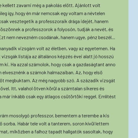
le kellett zavarni még a pakolás előtt. Ajánlott volt
Főleg így, hogy én már nemcsak egy voltam a névtelen
csak vesztegetik a professzoraik drága idejét, hanem
öszönnek a professzorok a folyosón, tudják a nevét, és
 Ezt nem nevezném csodának, hanem ugye, pénz beszél...
anyadik vizsgám volt az életben, vagy az egyetemen. Ha
vizsgák listája az általános képzés évei alatt jó hosszú
em ki. Ha azzal számolok, hogy csak a gazdaságtant anno
an elvesznénk a számok halmazaiban. Az, hogy első
elsőt megbuktam. Az még nagyobb szó. A századik vizsgát
l. Itt, valahol ötven körül a számtalan sikeres és
a már inkább csak egy átlagos csütörtöki reggel. Említést
 rám mosolygó professzor, bementem a terembe a kis
ő sorba. Habár tele volt a tanterem, soron kívül lettem
imat, miközben a falhoz tapadt hallgatók sasoltak, hogy