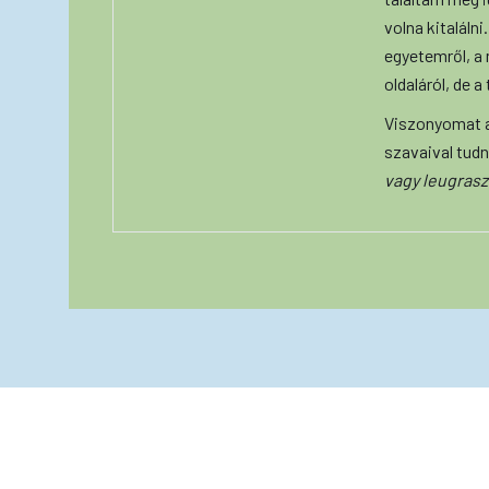
volna kitalálni
egyetemről, a
oldaláról, de 
Viszonyomat a
szavaival tudn
vagy leugrasz 