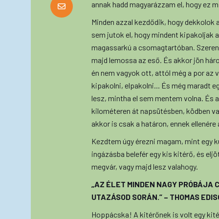
annak hadd magyarázzam el, hogy ez mit 
Minden azzal kezdődik, hogy dekkolok 
sem jutok el, hogy mindent kipakoljak 
magassarkú a csomagtartóban. Szerencsé
majd lemossa az eső. És akkor jön háro
én nem vagyok ott, attól még a por az v
kipakolni, elpakolni... És még maradt eg
lesz, mintha el sem mentem volna. És a
kilométeren át napsütésben, ködben va
akkor is csak a határon, ennek ellenér
Kezdtem úgy érezni magam, mint egy kuty
ingázásba belefér egy kis kitérő, és elj
megvár, vagy majd lesz valahogy.
„AZ ÉLET MINDEN NAGY PRÓBÁJA C
UTAZÁSOD SORÁN.” – THOMAS EDI
Hoppácska! A kitérőnek is volt egy kit