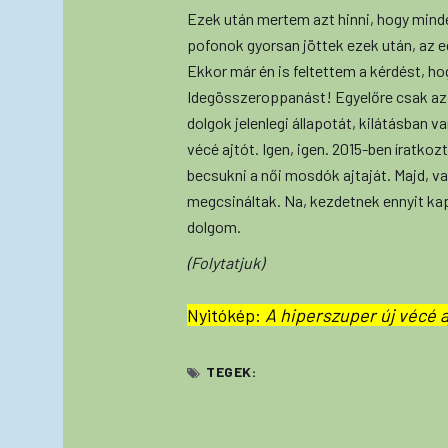
Ezek után mertem azt hinni, hogy minde
pofonok gyorsan jöttek ezek után, az e
Ekkor már én is feltettem a kérdést, h
Idegösszeroppanást! Egyelőre csak az
dolgok jelenlegi állapotát, kilátásban v
vécé ajtót. Igen, igen. 2015-ben íratk
becsukni a női mosdók ajtaját. Majd, va
megcsináltak. Na, kezdetnek ennyit ka
dolgom.
(Folytatjuk)
Nyitókép:
A hiperszuper új vécé a
TEGEK: