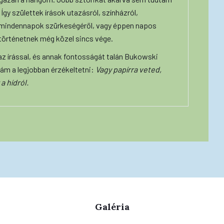
. Így születtek írások utazásról, színházról,
 mindennapok szürkeségéről, vagy éppen napos
a történetnek még közel sincs vége.
z írással, és annak fontosságát talán Bukowski
ám a legjobban érzékeltetni:
Vagy papírra veted,
a hídról.
Galéria