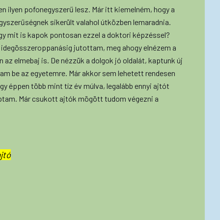
n ilyen pofonegyszerű lesz. Már itt kiemelném, hogy a
gyszerűségnek sikerült valahol útközben lemaradnia.
ogy mit is kapok pontosan ezzel a doktori képzéssel?
 idegösszeroppanásig jutottam, meg ahogy elnézem a
an az elmebaj is. De nézzük a dolgok jó oldalát, kaptunk új
oztam be az egyetemre. Már akkor sem lehetett rendesen
gy éppen több mint tíz év múlva, legalább ennyi ajtót
ptam. Már csukott ajtók mögött tudom végezni a
jtó