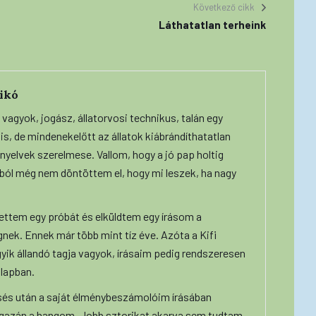
Következő cikk
Láthatatlan terheink
dikó
ó vagyok, jogász, állatorvosi technikus, talán egy
ó is, de mindenekelőtt az állatok kiábrándíthatatlan
 nyelvek szerelmese. Vallom, hogy a jó pap holtig
ából még nem döntöttem el, hogy mi leszek, ha nagy
ettem egy próbát és elküldtem egy írásom a
ek. Ennek már több mint tíz éve. Azóta a Kifi
ik állandó tagja vagyok, írásaim pedig rendszeresen
 lapban.
és után a saját élménybeszámolóim írásában
igazán a hangom. Jobb sztorikat akarva sem tudtam