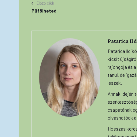
Előző cikk
Püfölheted
Patarica Il
Patarica Ildik
kicsit újságír
rajongója és a
tanul, de igaz
leszek.
Annak idején t
szerkesztőségn
csapatának egy
olvashatóak a
Hosszas keres
találtam meg 