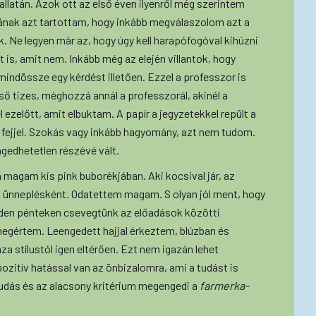
hallatán. Azok ott az első éven ilyenről még szerintem
ának azt tartottam, hogy inkább megválaszolom azt a
k. Ne legyen már az, hogy úgy kell harapófogóval kihúzni
t is, amit nem. Inkább még az elején villantok, hogy
ndössze egy kérdést illetően. Ezzel a professzor is
lső tizes, méghozzá annál a professzorál, akinél a
 ezelőtt, amit elbuktam. A papír a jegyzetekkel repült a
 fejjel. Szokás vagy inkább hagyomány, azt nem tudom.
ngedhetetlen részévé vált.
 magam kis pink buborékjában. Aki kocsival jár, az
 ünneplésként. Odatettem magam. S olyan jól ment, hogy
nden pénteken csevegtünk az előadások közötti
egértem. Leengedett hajjal érkeztem, blúzban és
 stílustól igen eltérően. Ezt nem igazán lehet
ozitív hatással van az önbizalomra, ami a tudást is
 tudás és az alacsony kritérium megengedi a
farmerka-