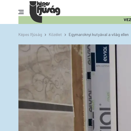
VE
Képes Ifjúság
Közélet
Egymaroknyi kutyával a világ ellen