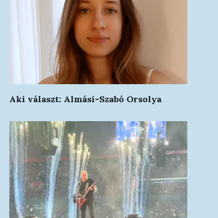
Aki választ: Almási-Szabó Orsolya