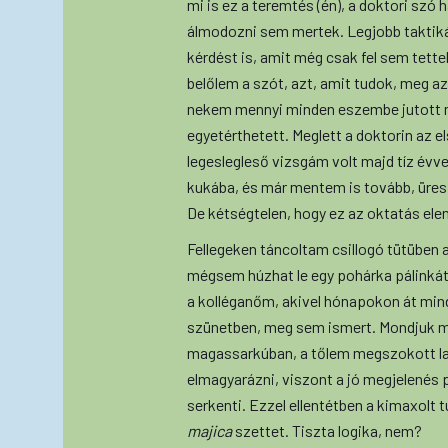
mi is ez a teremtés (én), a doktori szó 
álmodozni sem mertek. Legjobb taktik
kérdést is, amit még csak fel sem tette
belőlem a szót, azt, amit tudok, meg az
nekem mennyi minden eszembe jutott mi
egyetérthetett. Meglett a doktorin az e
legeslegleső vizsgám volt majd tíz évvel
kukába, és már mentem is tovább, üres
De kétségtelen, hogy ez az oktatás ele
Fellegeken táncoltam csillogó tütüben a
mégsem húzhat le egy pohárka pálinkát
a kolléganőm, akivel hónapokon át mi
szünetben, meg sem ismert. Mondjuk m
magassarkúban, a tőlem megszokott laza
elmagyarázni, viszont a jó megjelenés p
serkenti. Ezzel ellentétben a kimaxolt
majica
szettet. Tiszta logika, nem?