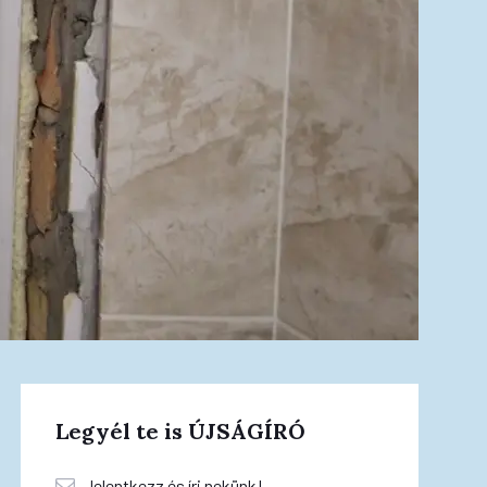
Legyél te is ÚJSÁGÍRÓ
Jelentkezz és írj nekünk!