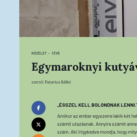
KÖZÉLET
1 ÉVE
Egymaroknyi kutyáva
szerző:
Patarica Ildikó
„ÉSSZEL KELL BOLONDNAK LENNI.”
Amikor az ember egyszerre lakik két hel
számít utazásnak. Annyira számít annak
szám. Aki irigykedve mondja, hogy mil