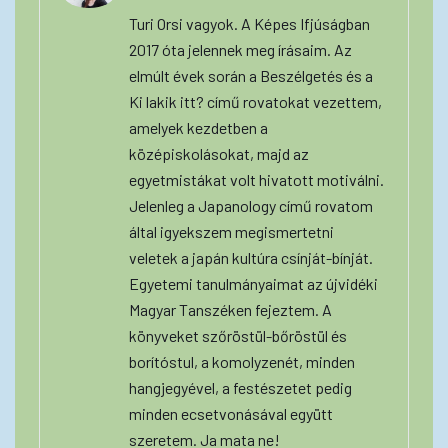
Turi Orsi vagyok. A Képes Ifjúságban
2017 óta jelennek meg írásaim. Az
elmúlt évek során a Beszélgetés és a
Ki lakik itt? című rovatokat vezettem,
amelyek kezdetben a
középiskolásokat, majd az
egyetmistákat volt hivatott motiválni.
Jelenleg a Japanology című rovatom
által igyekszem megismertetni
veletek a japán kultúra csínját-bínját.
Egyetemi tanulmányaimat az újvidéki
Magyar Tanszéken fejeztem. A
könyveket szőröstül-bőröstül és
borítóstul, a komolyzenét, minden
hangjegyével, a festészetet pedig
minden ecsetvonásával együtt
szeretem. Ja mata ne!