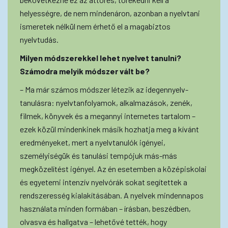
helyességre, de nem mindenáron, azonban a nyelvtani
ismeretek nélkül nem érhető el a magabiztos
nyelvtudás.
Milyen módszerekkel lehet nyelvet tanulni?
Számodra melyik módszer vált be?
– Ma már számos módszer létezik az idegennyelv-
tanulásra: nyelvtanfolyamok, alkalmazások, zenék,
filmek, könyvek és a megannyi internetes tartalom –
ezek közül mindenkinek másik hozhatja meg a kívánt
eredményeket, mert a nyelvtanulók igényei,
személyiségük és tanulási tempójuk más-más
megközelítést igényel. Az én esetemben a középiskolai
és egyetemi intenzív nyelvórák sokat segítettek a
rendszeresség kialakításában. A nyelvek mindennapos
használata minden formában – írásban, beszédben,
olvasva és hallgatva – lehetővé tették, hogy