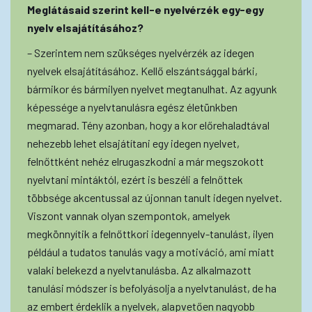
Meglátásaid szerint kell-e nyelvérzék egy-egy
nyelv elsajátításához?
– Szerintem nem szükséges nyelvérzék az idegen
nyelvek elsajátításához. Kellő elszántsággal bárki,
bármikor és bármilyen nyelvet megtanulhat. Az agyunk
képessége a nyelvtanulásra egész életünkben
megmarad. Tény azonban, hogy a kor előrehaladtával
nehezebb lehet elsajátítani egy idegen nyelvet,
felnőttként nehéz elrugaszkodni a már megszokott
nyelvtani mintáktól, ezért is beszéli a felnőttek
többsége akcentussal az újonnan tanult idegen nyelvet.
Viszont vannak olyan szempontok, amelyek
megkönnyítik a felnőttkori idegennyelv-tanulást, ilyen
például a tudatos tanulás vagy a motiváció, ami miatt
valaki belekezd a nyelvtanulásba. Az alkalmazott
tanulási módszer is befolyásolja a nyelvtanulást, de ha
az embert érdeklik a nyelvek, alapvetően nagyobb