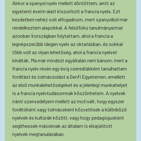
Akkor a spanyol nyelv mellett döntöttem, amit az
egyetemi éveim alatt kiszorított a francia nyelv. Ezt
kezdetben nehéz volt elfogadnom, mert spanyolból már
rendelkeztem alapokkal. A felsőfokú tanulmányaimat
azonban Írországban folytattam, ahol a francia a
legnépszerűbb idegen nyelv az oktatásban, és sokkal
több volt az olyan lehetőség, ahol a francia nyelvet
kínálták. Ma már mindezt egyáltalán nem bánom, mert a
francia nyelv révén egy évig cserediákként tanulhattam
fordítást és tolmácsolást a Genfi Egyetemen, emellett
az első munkalehetőségeket és a jelenlegi munkahelyet
is a francia nyelvtudásomnak köszönhetem. A nyelvek
iránti szenvedélyem mellett az motivált, hogy egyszer
fordítóként vagy tolmácsként közvetítsek a különböző
nyelvek és kultúrák között, vagy hogy pedagógusként
segíthessek másoknak az általam is elsajátított
nyelvek megtanulásában.