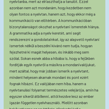
nyelvtanba, mert az elriaszthatja a tanulót. Ezzel
azonban nem azt mondanám, hogy kezdetben nem
olyan fontos a nyelvtan, hanem azt, hogy ekkor még a
kommunikáció van előtérben. A kommunikációban
bizonytalanságot okozhat a nyelvtani ismeretek hiánya.
A grammatika adja a nyelv keretét, ami segít
rendszerezni a gondolatainkat, így az alapvető nyelvtani
ismertek nélkül a beszélni kívánó nem tudja, hogyan
fejezhetné ki magát helyesen, és inkább meg sem
szólal. Sokan esnek abba a hibába is, hogy a fejükben
fordítják egyik nyelvről a másikra a mondanivalójukat,
mert azáltal, hogy már jobban ismerik a nyelvtant,
mindent helyesen akarnak mondani és pont ezért
fognak hibázni. Ez valójában nem hiba, hanem a
nyelvtanulási folyamat természetes velejárója, amin ha
egyszer sikerül átbillenni, attól kezdve lesz az ember
igazán független nyelvhasználó. Mielőtt azonban
bekövetkezne ez az áttörés, törekedni kell a