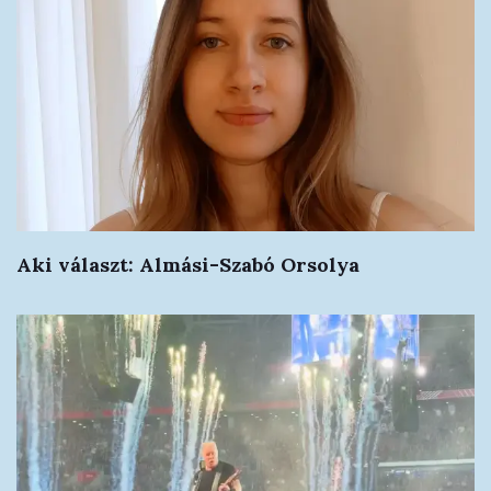
Aki választ: Almási-Szabó Orsolya