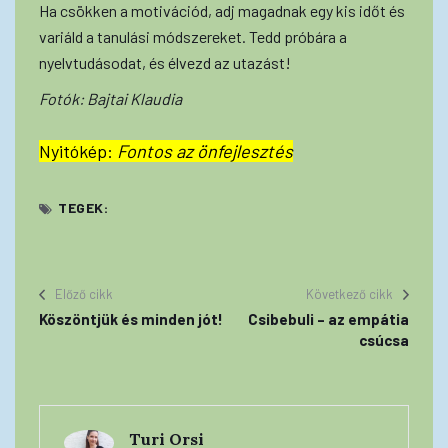
Ha csökken a motivációd, adj magadnak egy kis időt és
variáld a tanulási módszereket. Tedd próbára a
nyelvtudásodat, és élvezd az utazást!
Fotók: Bajtai Klaudia
Nyitókép:
Fontos az önfejlesztés
TEGEK:
Előző cikk
Következő cikk
Köszöntjük és minden jót!
Csibebuli – az empátia
csúcsa
Turi Orsi