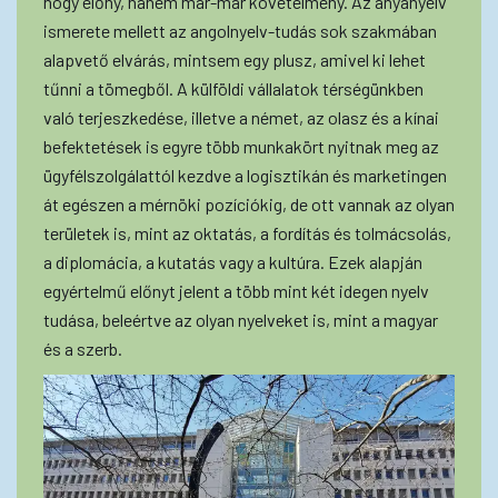
hogy előny, hanem már-már követelmény. Az anyanyelv
ismerete mellett az angolnyelv-tudás sok szakmában
alapvető elvárás, mintsem egy plusz, amivel ki lehet
tűnni a tömegből. A külföldi vállalatok térségünkben
való terjeszkedése, illetve a német, az olasz és a kínai
befektetések is egyre több munkakört nyitnak meg az
ügyfélszolgálattól kezdve a logisztikán és marketingen
át egészen a mérnöki pozíciókig, de ott vannak az olyan
területek is, mint az oktatás, a fordítás és tolmácsolás,
a diplomácia, a kutatás vagy a kultúra. Ezek alapján
egyértelmű előnyt jelent a több mint két idegen nyelv
tudása, beleértve az olyan nyelveket is, mint a magyar
és a szerb.