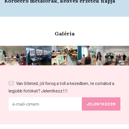
Körbeérő metaforák, kedves érzetek napja
Galéria
Van ötleted, jól forog a toll a kezedben, te csinálod a
legjobb fotókat? Jelentkezz!!!