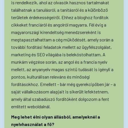
is rendelkezik, ahol az olvasók hasznos tartalmakat
találhatnak a tanulásról, a tanításról és a különböző
területek érdekességeiről. Ehhez a bloghoz fordítok
cikkeket franciáról és angolról magyarra. Fél évig a
magyarországi kirendeltség menedzsereként is
megtapasztalhattam a cég működését, amely során a
további fordítási feladatok mellett az ügyfélszolgálat,
marketing és SEO világába is belekóstolhattam. A
munkám végzése során, az angol és a francia nyelv
mellett, az anyanyelv magas szintű tudását is igényli a
pontos, kulturálisan releváns és minőségi
fordításokhoz. Emellett – bár még gyerekcipőben jár – a
saját vállalkozásom alapjait is sikerült lefektetnem,
amely által szabadúszó fordítóként dolgozom a fent
említett weboldalnál.
Meg lehet élni olyan állásból, amelyeknél a
nyelvhasználat a fő?