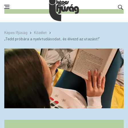
Képes Ifjúság
Közélet
„Tedd próbára a nyelvtudásodat, és élvezd az utazást!”