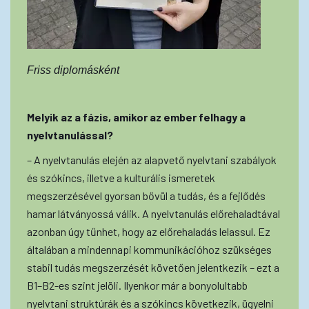
Friss diplomásként
Melyik az a fázis, amikor az ember felhagy a
nyelvtanulással?
– A nyelvtanulás elején az alapvető nyelvtani szabályok
és szókincs, illetve a kulturális ismeretek
megszerzésével gyorsan bővül a tudás, és a fejlődés
hamar látványossá válik. A nyelvtanulás előrehaladtával
azonban úgy tűnhet, hogy az előrehaladás lelassul. Ez
általában a mindennapi kommunikációhoz szükséges
stabil tudás megszerzését követően jelentkezik – ezt a
B1–B2-es szint jelöli. Ilyenkor már a bonyolultabb
nyelvtani struktúrák és a szókincs következik, ügyelni