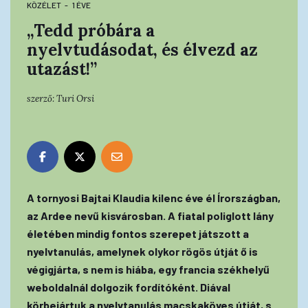
KÖZÉLET
1 ÉVE
„Tedd próbára a
nyelvtudásodat, és élvezd az
utazást!”
szerző:
Turi Orsi
A tornyosi Bajtai Klaudia kilenc éve él Írországban,
az Ardee nevű kisvárosban. A fiatal poliglott lány
életében mindig fontos szerepet játszott a
nyelvtanulás, amelynek olykor rögös útját ő is
végigjárta, s nem is hiába, egy francia székhelyű
weboldalnál dolgozik fordítóként. Diával
körbejártuk a nyelvtanulás macskaköves útját, s