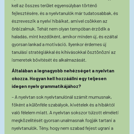
kell az összes terület egyensúlyban történő
fejlesztésére, és a nyelvtanulók már tudatosabbak, és
észreveszik a nyelvi hibáikat, amivel csökken az
önbizalmuk. Tehát nem olyan tempóban érződik a
haladás, mint kezdőként, amikor minden új, és ezáltal
gyorsan lankad a motiváció. Ilyenkor érdemes új
tanulási stratégiákkal és kihívásokkal ösztönözni az
ismeretek bővítését és alkalmazását.
Általában a legnagyobb nehézséget a nyelvtan
okozza. Hogyan kell hozzáállni egy teljesen
idegen nyelv grammatikájához?
– A nyelvtan sok nyelvtanulónál számít mumusnak,
főként a különféle szabályok, kivételek és a hibáktól
való félelem miatt. A nyelvtan sokszor túlzott elméleti
megközelítését gyorsan unalmasnak fogják tartani a
nyelvtanulók. Tény, hogy nem szabad fejest ugrani a