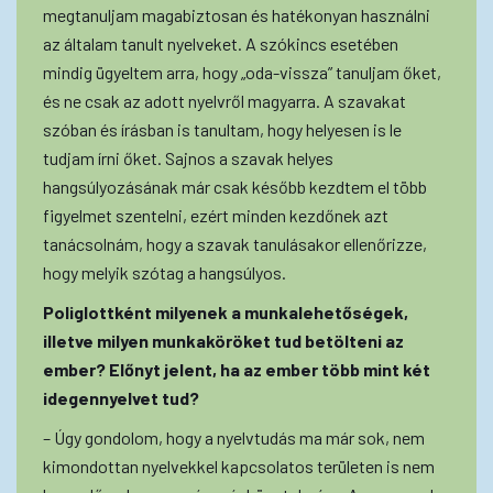
megtanuljam magabiztosan és hatékonyan használni
az általam tanult nyelveket. A szókincs esetében
mindig ügyeltem arra, hogy „oda-vissza” tanuljam őket,
és ne csak az adott nyelvről magyarra. A szavakat
szóban és írásban is tanultam, hogy helyesen is le
tudjam írni őket. Sajnos a szavak helyes
hangsúlyozásának már csak később kezdtem el több
figyelmet szentelni, ezért minden kezdőnek azt
tanácsolnám, hogy a szavak tanulásakor ellenőrizze,
hogy melyik szótag a hangsúlyos.
Poliglottként milyenek a munkalehetőségek,
illetve milyen munkaköröket tud betölteni az
ember? Előnyt jelent, ha az ember több mint két
idegennyelvet tud?
– Úgy gondolom, hogy a nyelvtudás ma már sok, nem
kimondottan nyelvekkel kapcsolatos területen is nem