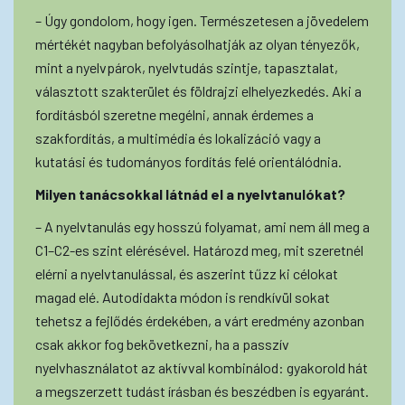
– Úgy gondolom, hogy igen. Természetesen a jövedelem
mértékét nagyban befolyásolhatják az olyan tényezők,
mint a nyelvpárok, nyelvtudás szintje, tapasztalat,
választott szakterület és földrajzi elhelyezkedés. Aki a
fordításból szeretne megélni, annak érdemes a
szakfordítás, a multimédia és lokalizáció vagy a
kutatási és tudományos fordítás felé orientálódnia.
Milyen tanácsokkal látnád el a nyelvtanulókat?
– A nyelvtanulás egy hosszú folyamat, ami nem áll meg a
C1–C2-es szint elérésével. Határozd meg, mit szeretnél
elérni a nyelvtanulással, és aszerint tűzz ki célokat
magad elé. Autodidakta módon is rendkívül sokat
tehetsz a fejlődés érdekében, a várt eredmény azonban
csak akkor fog bekövetkezni, ha a passzív
nyelvhasználatot az aktívval kombinálod: gyakorold hát
a megszerzett tudást írásban és beszédben is egyaránt.