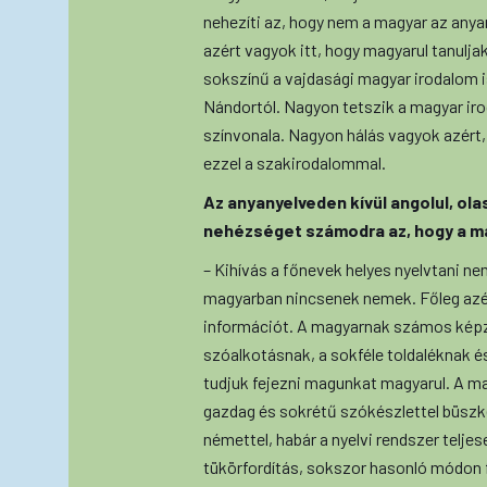
nehezíti az, hogy nem a magyar az anyan
azért vagyok itt, hogy magyarul tanul
sokszínű a vajdasági magyar irodalom i
Nándortól. Nagyon tetszik a magyar iro
színvonala. Nagyon hálás vagyok azért
ezzel a szakirodalommal.
Az anyanyelveden kívül angolul, ola
nehézséget számodra az, hogy a m
– Kihívás a főnevek helyes nyelvtani n
magyarban nincsenek nemek. Főleg azér
információt. A magyarnak számos képző
szóalkotásnak, a sokféle toldaléknak 
tudjuk fejezni magunkat magyarul. A ma
gazdag és sokrétű szókészlettel büszké
némettel, habár a nyelvi rendszer tel
tükörfordítás, sokszor hasonló módon 