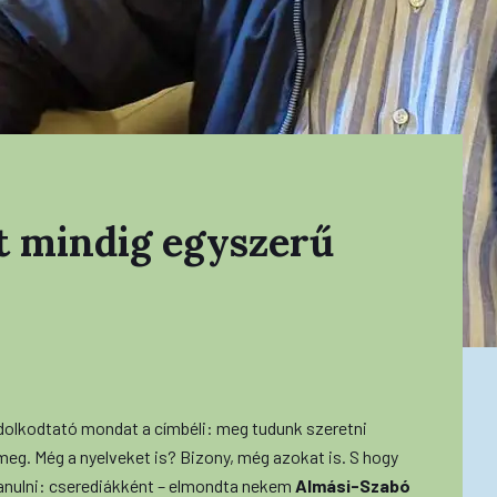
t mindig egyszerű
ndolkodtató mondat a címbéli: meg tudunk szeretni
meg. Még a nyelveket is? Bizony, még azokat is. S hogy
tanulni: cserediákként – elmondta nekem
Almási-Szabó