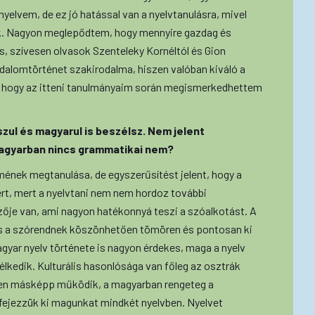
yelvem, de ez jó hatással van a nyelvtanulásra, mivel
jak. Nagyon meglepődtem, hogy mennyire gazdag és
s, szívesen olvasok Szenteleky Kornéltól és Gion
dalomtörténet szakirodalma, hiszen valóban kiváló a
, hogy az itteni tanulmányaim során megismerkedhettem
szul és magyarul is beszélsz. Nem jelent
agyarban nincs grammatikai nem?
emének megtanulása, de egyszerűsítést jelent, hogy a
t, mert a nyelvtani nem nem hordoz további
je van, ami nagyon hatékonnyá teszi a szóalkotást. A
és a szórendnek köszönhetően tömören és pontosan ki
gyar nyelv története is nagyon érdekes, maga a nyelv
lkedik. Kulturális hasonlósága van főleg az osztrák
jesen másképp működik, a magyarban rengeteg a
fejezzük ki magunkat mindkét nyelvben. Nyelvet