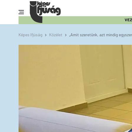
VE
Képes Ifjúság
Közélet
„Amit szeretünk, azt mindig egyszer