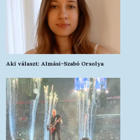
Aki választ: Almási-Szabó Orsolya