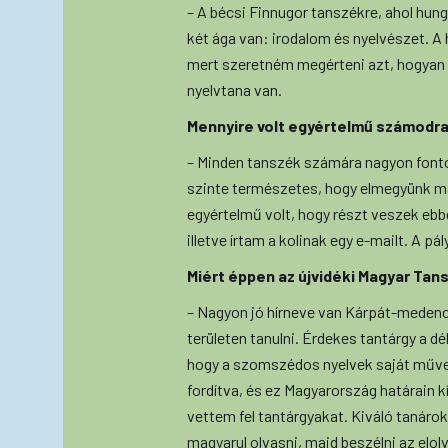
– A bécsi Finnugor tanszékre, ahol hung
két ága van: irodalom és nyelvészet. A 
mert szeretném megérteni azt, hogyan ép
nyelvtana van.
Mennyire volt egyértelmű számodra 
– Minden tanszék számára nagyon fontos
szinte természetes, hogy elmegyünk m
egyértelmű volt, hogy részt veszek e
illetve írtam a kolinak egy e-mailt. A p
Miért éppen az újvidéki Magyar Tan
– Nagyon jó hírneve van Kárpát-medenc
területen tanulni. Érdekes tantárgy a d
hogy a szomszédos nyelvek saját műve
fordítva, és ez Magyarország határain k
vettem fel tantárgyakat. Kiváló tanár
magyarul olvasni, majd beszélni az elol