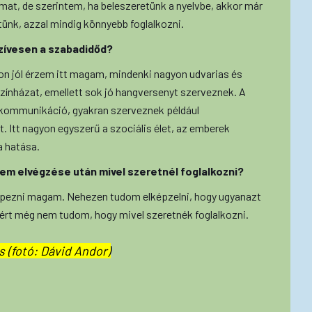
amat, de szerintem, ha beleszeretünk a nyelvbe, akkor már
ünk, azzal mindig könnyebb foglalkozni.
szívesen a szabadidőd?
n jól érzem itt magam, mindenki nagyon udvarias és
zínházat, emellett sok jó hangversenyt szerveznek. A
 kommunikáció, gyakran szerveznek például
t. Itt nagyon egyszerű a szociális élet, az emberek
a hatása.
em elvégzése után mivel szeretnél foglalkozni?
képezni magam. Nehezen tudom elképzelni, hogy ugyanazt
ért még nem tudom, hogy mivel szeretnék foglalkozni.
 (fotó: Dávid Andor)