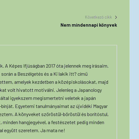
Következő cikk
Nem mindennapi könyvek
ok. A Képes Ifjúságban 2017 óta jelennek meg írásaim.
 során a Beszélgetés és a Ki lakik itt? című
ettem, amelyek kezdetben a középiskolásokat, majd
at volt hivatott motiválni. Jelenleg a Japanology
által igyekszem megismertetni veletek a japán
t-bínját. Egyetemi tanulmányaimat az újvidéki Magyar
eztem. A könyveket szőröstül-bőröstül és borítóstul,
, minden hangjegyével, a festészetet pedig minden
l együtt szeretem. Ja mata ne!