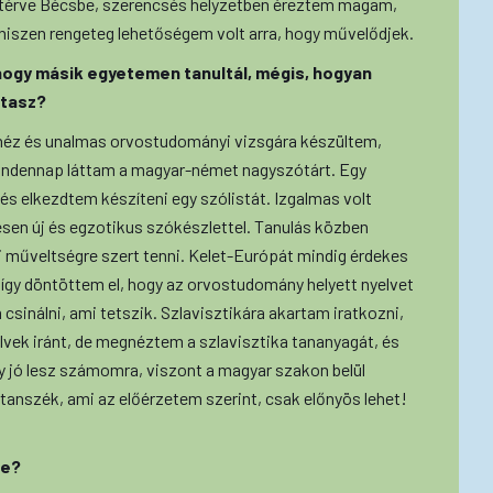
zatérve Bécsbe, szerencsés helyzetben éreztem magam,
hiszen rengeteg lehetőségem volt arra, hogy művelődjek.
hogy másik egyetemen tanultál, mégis, hogyan
ltasz?
ehéz és unalmas orvostudományi vizsgára készültem,
Mindennap láttam a magyar-német nagyszótárt. Egy
s elkezdtem készíteni egy szólistát. Izgalmas volt
sen új és egzotikus szókészlettel. Tanulás közben
mi műveltségre szert tenni. Kelet-Európát mindig érdekes
, így döntöttem el, hogy az orvostudomány helyett nyelvet
csinálni, ami tetszik. Szlavisztikára akartam iratkozni,
elvek iránt, de megnéztem a szlavisztika tananyagát, és
 jó lesz számomra, viszont a magyar szakon belül
 tanszék, ami az előérzetem szerint, csak előnyös lehet!
be?