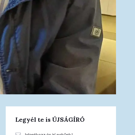
Legyél te is ÚJSÁGÍRÓ
Jelentkezz és írj nekünk!