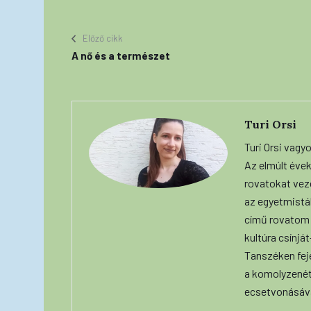
Előző cikk
A nő és a természet
Turi Orsi
Turi Orsi vagy
Az elmúlt évek
rovatokat vez
az egyetmisták
című rovatom 
kultúra csínjá
Tanszéken fej
a komolyzenét
ecsetvonásáva