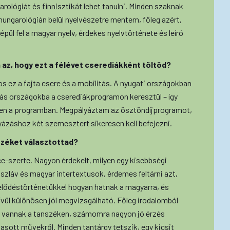
arológiát és finnisztikát lehet tanulni. Minden szaknak
hungarológián belül nyelvészetre mentem, főleg azért,
ül fel a magyar nyelv, érdekes nyelvtörténete és leíró
az, hogy ezt a félévet cserediákként töltöd?
 ez a fajta csere és a mobilitás. A nyugati országokban
ás országokba a cserediákprogramon keresztül – így
bben a programban. Megpályáztam az ösztöndíjprogramot,
ályázáshoz két szemesztert sikeresen kell befejezni.
széket választottad?
e-szerte. Nagyon érdekelt, milyen egy kisebbségi
élszláv és magyar intertextusok, érdemes feltárni azt,
lődéstörténetükkel hogyan hatnak a magyarra, és
ívül különösen jól megvizsgálható. Főleg irodalomból
ok vannak a tanszéken, számomra nagyon jó érzés
vasott művekről. Minden tantárgy tetszik, egy kicsit