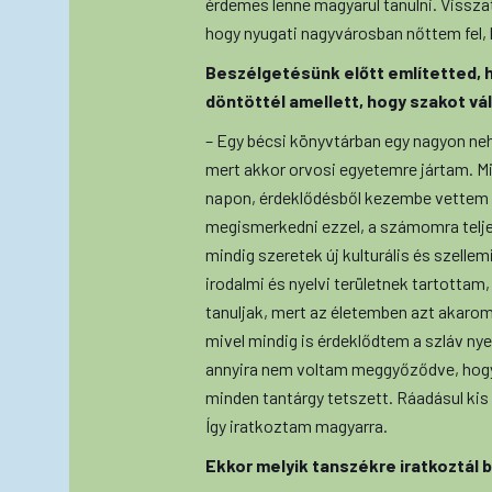
érdemes lenne magyarul tanulni. Viss
hogy nyugati nagyvárosban nőttem fel, 
Beszélgetésünk előtt említetted, 
döntöttél amellett, hogy szakot vá
– Egy bécsi könyvtárban egy nagyon n
mert akkor orvosi egyetemre jártam. 
napon, érdeklődésből kezembe vettem é
megismerkedni ezzel, a számomra telje
mindig szeretek új kulturális és szelle
irodalmi és nyelvi területnek tartottam
tanuljak, mert az életemben azt akarom 
mivel mindig is érdeklődtem a szláv ny
annyira nem voltam meggyőződve, hogy
minden tantárgy tetszett. Ráadásul kis
Így iratkoztam magyarra.
Ekkor melyik tanszékre iratkoztál 