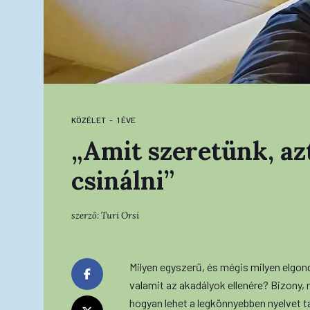
KÖZÉLET
1 ÉVE
„Amit szeretünk, az
csinálni”
szerző:
Turi Orsi
Milyen egyszerű, és mégis milyen elgo
valamit az akadályok ellenére? Bizony, 
hogyan lehet a legkönnyebben nyelvet 