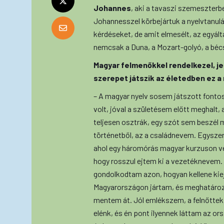
Johannes
, aki a tavaszi szemeszterb
Johannesszel körbejártuk a nyelvtanul
kérdéseket, de amit elmesélt, az egyál
nemcsak a Duna, a Mozart-golyó, a bécs
Magyar felmenőkkel rendelkezel, je
szerepet játszik az életedben ez a
– A magyar nyelv sosem játszott fonto
volt, jóval a születésem előtt meghalt
teljesen osztrák, egy szót sem beszél 
történetből, az a családnevem. Egyszer
ahol egy háromórás magyar kurzuson ve
hogy rosszul ejtem ki a vezetéknevem
gondolkodtam azon, hogyan kellene kiej
Magyarországon jártam, és meghatározó
mentem át. Jól emlékszem, a felnőttek
elénk, és én pont ilyennek láttam az o