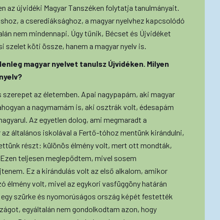
en az újvidéki Magyar Tanszéken folytatja tanulmányait.
áshoz, a cserediáksághoz, a magyar nyelvhez kapcsolódó
talán nem mindennapi. Úgy tűnik, Bécset és Újvidéket
i szelet köti össze, hanem a magyar nyelv is.
lenleg magyar nyelvet tanulsz Újvidéken. Milyen
 nyelv?
s szerepet az életemben. Apai nagypapám, aki magyar
, ahogyan a nagymamám is, aki osztrák volt, édesapám
magyarul. Az egyetlen dolog, ami megmaradt a
 az általános iskolával a Fertő-tóhoz mentünk kirándulni,
ttünk részt: különös élmény volt, mert ott mondták,
. Ezen teljesen meglepődtem, mivel sosem
tenem. Ez a kirándulás volt az első alkalom, amikor
 élmény volt, mivel az egykori vasfüggöny határán
 egy szürke és nyomorúságos ország képét festették
rszágot, egyáltalán nem gondolkodtam azon, hogy