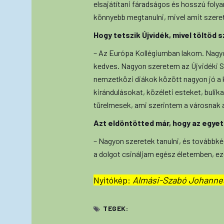
elsajátítani fáradságos és hosszú foly
könnyebb megtanulni, mivel amit szeret
Hogy tetszik Újvidék, mivel töltöd 
– Az Európa Kollégiumban lakom. Nagyo
kedves. Nagyon szeretem az Újvidéki S
nemzetközi diákok között nagyon jó a
kirándulásokat, közéleti esteket, bulika
türelmesek, ami szerintem a városnak 
Azt eldöntötted már, hogy az egyet
– Nagyon szeretek tanulni, és tovább
a dolgot csináljam egész életemben, ez
Nyitókép:
Almási-Szabó Johannes
TEGEK: