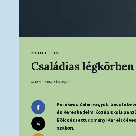
KÖZÉLET
2 ÉVE
Családias légkörben
szerző:
Kasza Jennifer
Kerekess Zalán vagyok, bácsfekete
és Kereskedelmi Középiskola pénzüg
Bölcsészettudományi Kar elsőéves 
szakon.