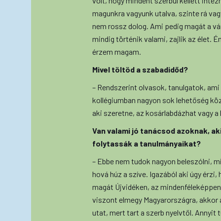
volt, hogy mindent szerbül kellett intéz
magunkra vagyunk utalva, szinte rá vag
nem rossz dolog. Ami pedig magát a váro
mindig történik valami, zajlik az élet. É
érzem magam.
Mivel töltöd a szabadidőd?
– Rendszerint olvasok, tanulgatok, ami 
kollégiumban nagyon sok lehetőség közü
aki szeretne, az kosárlabdázhat vagy a
Van valami jó tanácsod azoknak, a
folytassák a tanulmányaikat?
– Ebbe nem tudok nagyon beleszólni, m
hová húz a szíve. Igazából aki úgy érzi
magát Újvidéken, az mindenféleképpen 
viszont elmegy Magyarországra, akkor a
utat, mert tart a szerb nyelvtől. Annyi