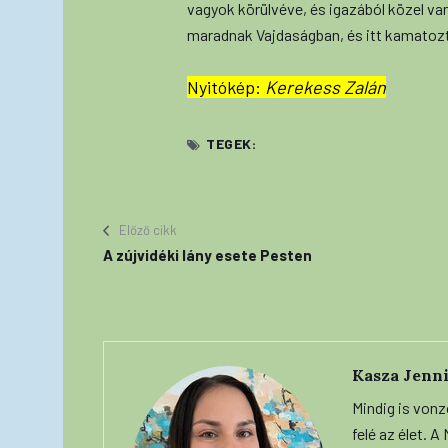
vagyok körülvéve, és igazából közel van
maradnak Vajdaságban, és itt kamatoz
Nyitókép:
Kerekess Zalán
TEGEK:
Előző cikk
A zújvidéki lány esete Pesten
Kasza Jenni
Mindig is vonz
felé az élet. 