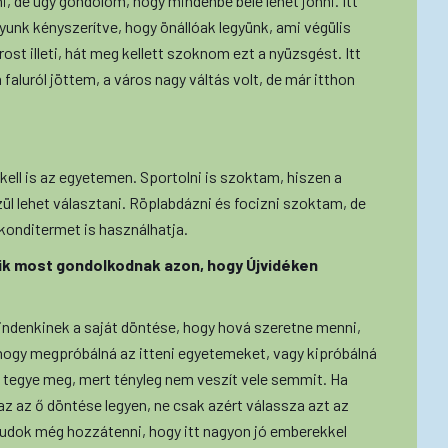
ni, de úgy gondolom, hogy mindenbe bele lehet jönni. Itt
yunk kényszerítve, hogy önállóak legyünk, ami végülis
st illeti, hát meg kellett szoknom ezt a nyüzsgést. Itt
n faluról jöttem, a város nagy váltás volt, de már itthon
kell is az egyetemen. Sportolni is szoktam, hiszen a
l lehet választani. Röplabdázni és focizni szoktam, de
 konditermet is használhatja.
kik most gondolkodnak azon, hogy Újvidéken
indenkinek a saját döntése, hogy hová szeretne menni,
, hogy megpróbálná az itteni egyetemeket, vagy kipróbálná
tegye meg, mert tényleg nem veszít vele semmit. Ha
z az ő döntése legyen, ne csak azért válassza azt az
t tudok még hozzátenni, hogy itt nagyon jó emberekkel