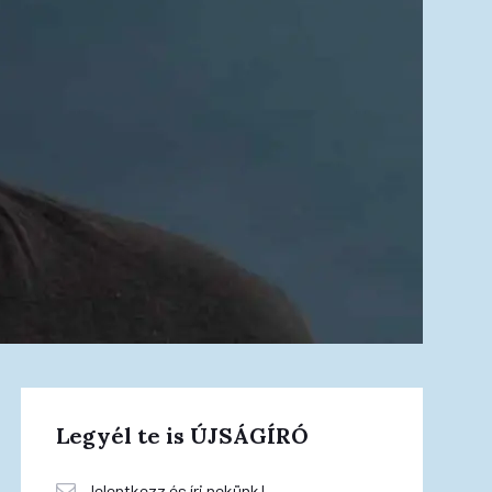
Legyél te is ÚJSÁGÍRÓ
Jelentkezz és írj nekünk!