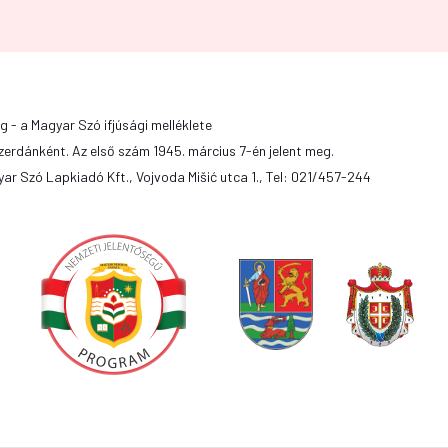
g - a Magyar Szó ifjúsági melléklete
zerdánként. Az első szám 1945. március 7-én jelent meg.
ar Szó Lapkiadó Kft., Vojvoda Mišić utca 1., Tel: 021/457-244