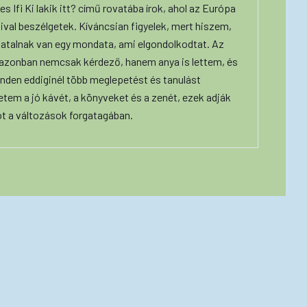
s Ifi Ki lakik itt? című rovatába írok, ahol az Európa
ival beszélgetek. Kíváncsian figyelek, mert hiszem,
iatalnak van egy mondata, ami elgondolkodtat. Az
 azonban nemcsak kérdező, hanem anya is lettem, és
nden eddiginél több meglepetést és tanulást
etem a jó kávét, a könyveket és a zenét, ezek adják
ot a változások forgatagában.