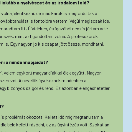
 inkább a nyelvészet és az irodalom felé?
volna jelentkezni, de más karok is megfordultak a
ovábbtanulást is fontolóra vettem. Végül mégiscsak ide,
aradtam itt, Újvidéken, és igazából nem is jártam vele
tanszék, mint azt gondoltam volna. A professzorok
 is. Egy nagyon jó kis csapat jött össze, mondhatni,
eni a mindennapjaidat?
, velem egykorú magyar diákkal élek együtt. Nagyon
 szerezni. A nevelők igyekeznek mindenben a
n egy bizonyos szigor és rend. Ez azonban elengedhetetlen
d?
kis problémát okozott. Kellett idő míg megtanultam a
ig bele kellett rázódni, az az ügyintézés volt. Szokatlan