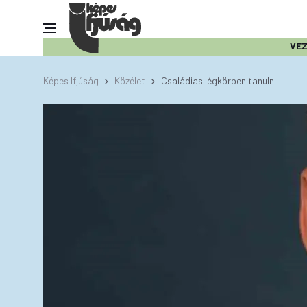
VE
Képes Ifjúság
Közélet
Családias légkörben tanulni