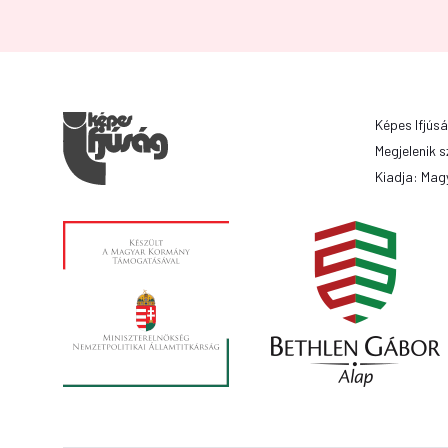
Képes Ifjúsá
Megjelenik s
Kiadja: Magy