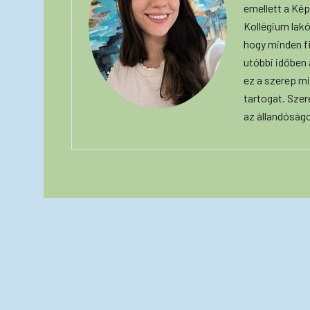
emellett a Képe
Kollégium lakó
hogy minden f
utóbbi időben
ez a szerep mi
tartogat. Szer
az állandóság