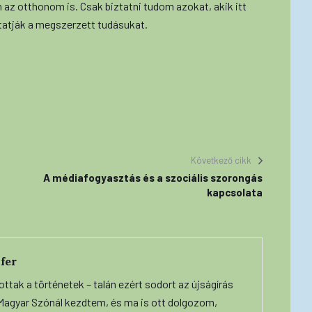
 az otthonom is. Csak biztatni tudom azokat, akik itt
tatják a megszerzett tudásukat.
Következő cikk
A médiafogyasztás és a szociális szorongás
kapcsolata
fer
ottak a történetek – talán ezért sodort az újságírás
A Magyar Szónál kezdtem, és ma is ott dolgozom,