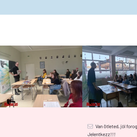
Van ötleted, jól foro
Jelentkezz!!!