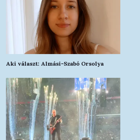
Aki választ: Almási-Szabó Orsolya