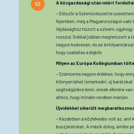
A közgazdasági után miért fordultál
– Először a Színművészetire szerettem 
fejemben, még a Magyarországon való t
Vajdasághoz húzott a szívem, úgyhogy m
rosszul. Sokkal jobban megtetszett a 
nagyon kedvesen, és az évfolyamtársaim
hogy családias a légkör.
Milyen az Európa Kollégiumban tölt
– Számomra nagyon érdekes, hogy ennyi
könnyen lehet ismerkedni, új barátokat
segítségünkre lenni, ennek ellenére va
ahhoz, hogy minden rendben menjen.
Újvidékkel sikerült megbarátkozno
– Kezdetben a közlekedés volt az, ami 
buszjáratokat. A másik dolog, amibe ped