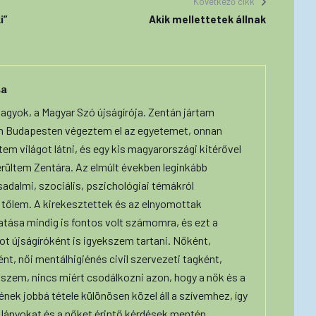
Következő cikk
i”
Akik mellettetek állnak
sa
agyok, a Magyar Szó újságírója. Zentán jártam
án Budapesten végeztem el az egyetemet, onnan
m világot látni, és egy kis magyarországi kitérővel
rültem Zentára. Az elmúlt években leginkább
adalmi, szociális, pszichológiai témákról
 tőlem. A kirekesztettek és az elnyomottak
atása mindig is fontos volt számomra, és ezt a
t újságíróként is igyekszem tartani. Nőként,
ént, női mentálhigiénés civil szervezeti tagként,
iszem, nincs miért csodálkozni azon, hogy a nők és a
ének jobbá tétele különösen közel áll a szívemhez, így
lányokat és a nőket érintő kérdések mentén