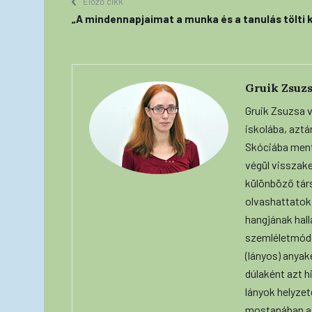
Előző cikk
„A mindennapjaimat a munka és a tanulás tölti k
Gruik Zsuz
Gruik Zsuzsa v
iskolába, azt
Skóciába mente
végül visszake
különböző társ
olvashattatok
hangjának hall
szemléletmódo
(lányos) anyak
dúlaként azt h
lányok helyzet
mostanában a 