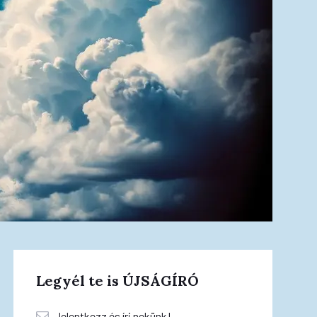
Legyél te is ÚJSÁGÍRÓ
Jelentkezz és írj nekünk!