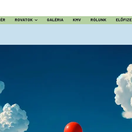
ZÉR
ROVATOK
GALÉRIA
KMV
RÓLUNK
ELŐFIZ