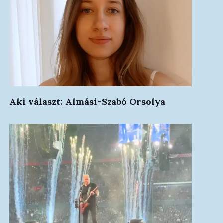
Aki választ: Almási-Szabó Orsolya