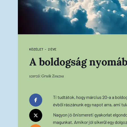
KÖZÉLET
2 ÉVE
A boldogság nyomá
szerző:
Gruik Zsuzsa
Ti tudtátok, hogy március 20-a a boldo
évből rászánunk egy napot arra, ami tu
Nagyon jó önismereti gyakorlat elgond
magunkat. Amikor jól sikerül egy dolgoz