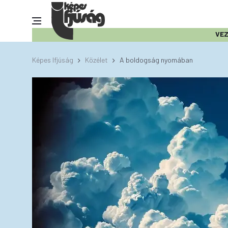
VE
Képes Ifjúság
Közélet
A boldogság nyomában