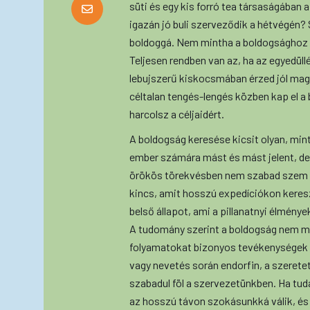
süti és egy kis forró tea társaságában
igazán jó buli szerveződik a hétvégén? 
boldoggá. Nem mintha a boldogsághoz v
Teljesen rendben van az, ha az egyedüllé
lebujszerű kiskocsmában érzed jól mag
céltalan tengés-lengés közben kap el 
harcolsz a céljaidért.
A boldogság keresése kicsit olyan, mi
ember számára mást és mást jelent, de
örökös törekvésben nem szabad szem e
kincs, amit hosszú expedíciókon keresz
belső állapot, ami a pillanatnyi élmén
A tudomány szerint a boldogság nem m
folyamatokat bizonyos tevékenységek va
vagy nevetés során endorfin, a szerete
szabadul föl a szervezetünkben. Ha tu
az hosszú távon szokásunkká válik, és 