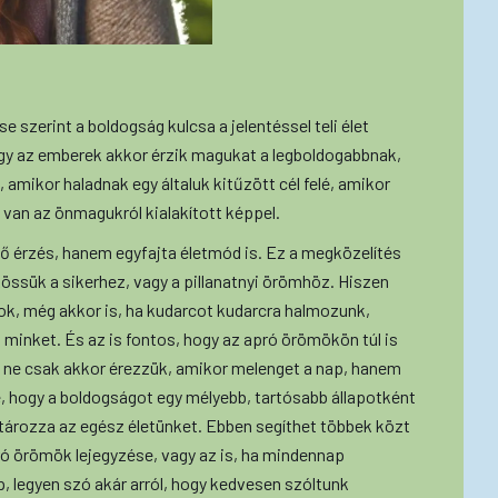
 szerint a boldogság kulcsa a jelentéssel teli élet
hogy az emberek akkor érzik magukat a legboldogabbnak,
 amikor haladnak egy általuk kitűzött cél felé, amikor
 van az önmagukról kialakított képpel.
ő érzés, hanem egyfajta életmód is. Ez a megközelítés
kössük a sikerhez, vagy a pillanatnyi örömhöz. Hiszen
ok, még akkor is, ha kudarcot kudarcra halmozunk,
minket. És az is fontos, hogy az apró örömökön túl is
 ne csak akkor érezzük, amikor melenget a nap, hanem
nne, hogy a boldogságot egy mélyebb, tartósabb állapotként
tározza az egész életünket. Ebben segíthet többek közt
ró örömök lejegyzése, vagy az is, ha mindennap
p, legyen szó akár arról, hogy kedvesen szóltunk