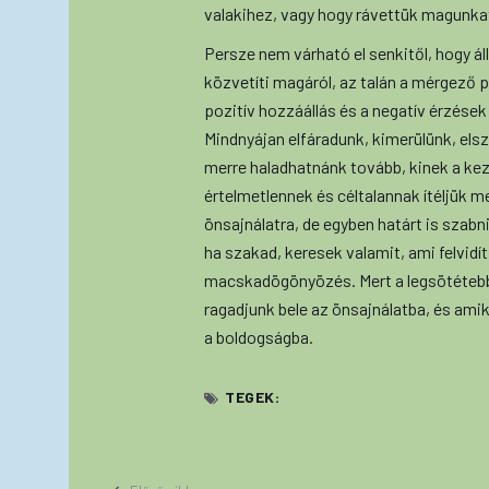
valakihez, vagy hogy rávettük magunkat
Persze nem várható el senkitől, hogy 
közvetíti magáról, az talán a mérgező po
pozitív hozzáállás és a negatív érzések
Mindnyájan elfáradunk, kimerülünk, el
merre haladhatnánk tovább, kinek a kez
értelmetlennek és céltalannak ítéljük 
önsajnálatra, de egyben határt is szabni:
ha szakad, keresek valamit, ami felvidít
macskadögönyözés. Mert a legsötétebb 
ragadjunk bele az önsajnálatba, és amik
a boldogságba.
TEGEK: