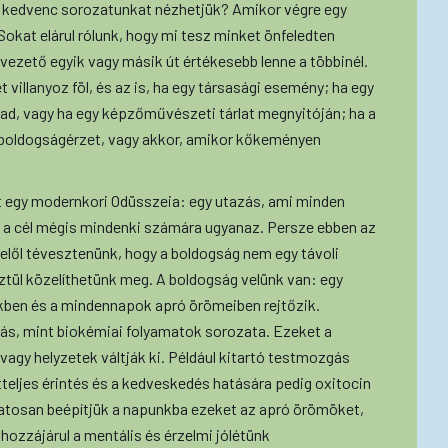
 a kedvenc sorozatunkat nézhetjük? Amikor végre egy
Sokat elárul rólunk, hogy mi tesz minket önfeledten
ezető egyik vagy másik út értékesebb lenne a többinél.
t villanyoz föl, és az is, ha egy társasági esemény; ha egy
ad, vagy ha egy képzőművészeti tárlat megnyitóján; ha a
a boldogságérzet, vagy akkor, amikor kőkeményen
nt egy modernkori Odüsszeia: egy utazás, ami minden
 a cél mégis mindenki számára ugyanaz. Persze ebben az
lől tévesztenünk, hogy a boldogság nem egy távoli
tül közelíthetünk meg. A boldogság velünk van: egy
yekben és a mindennapok apró örömeiben rejtőzik.
ás, mint biokémiai folyamatok sorozata. Ezeket a
gy helyzetek váltják ki. Például kitartó testmozgás
tteljes érintés és a kedveskedés hatására pedig oxitocin
datosan beépítjük a napunkba ezeket az apró örömöket,
hozzájárul a mentális és érzelmi jólétünk