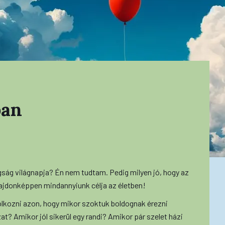
ban
gság világnapja? Én nem tudtam. Pedig milyen jó, hogy az
lajdonképpen mindannyiunk célja az életben!
olkozni azon, hogy mikor szoktuk boldognak érezni
at? Amikor jól sikerül egy randi? Amikor pár szelet házi