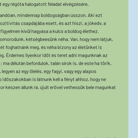
 egy régóta halogatott feladat elvégzésére.
állandóan, mindennap boldogságban ússzon. Aki ezt
zitivitás csapdájába esett, és azt hiszi, a jókedv, a
 figyelmen kívül hagyása a kulcs a boldog élethez.
szomorodunk, kétségbeesünk néha. Van, hogy nem látjuk,
ét foghatnánk meg, és néha bizony az életünket is
meg. Érdemes ilyenkor időt és teret adni magunknak az
 ma délután befordulok, talán sírok is, de este ha törik,
, legyen az egy ölelés, egy fagyi, vagy egy alapos
időszakokban is látnunk kell a fényt ahhoz, hogy ne
or készen állunk rá, újult erővel vethessük bele magunkat