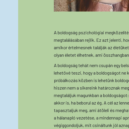
A boldogság pszichológiai megközelítése
megtalálásában rejlik. Ez azt jelenti, 
amikor értelmesnek találják az életüket,
olyan életet élhetnek, ami összhangban
A boldogság tehát nem csupán egy bels
lehetővé teszi, hogy a boldogságot ne 
próbálkozás közben is lehetünk boldog
hiszen nem a sikereink határoznak meg 
megtaláljuk magunkban a boldogságot:
akkor is, ha beborul az ég. A cél az le
tapasztaljuk meg, ami átöleli és megha
a hálanapló vezetése, a mindennapi ap
végiggondoljuk, mit csináltunk jól azna