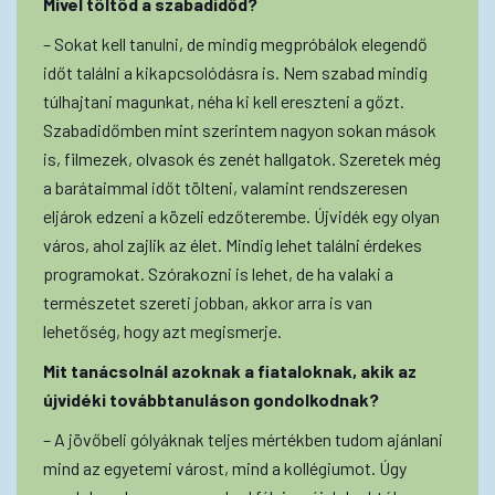
Mivel töltöd a szabadidőd?
– Sokat kell tanulni, de mindig megpróbálok elegendő
időt találni a kikapcsolódásra is. Nem szabad mindig
túlhajtani magunkat, néha ki kell ereszteni a gőzt.
Szabadidőmben mint szerintem nagyon sokan mások
is, filmezek, olvasok és zenét hallgatok. Szeretek még
a barátaimmal időt tölteni, valamint rendszeresen
eljárok edzeni a közeli edzőterembe. Újvidék egy olyan
város, ahol zajlik az élet. Mindig lehet találni érdekes
programokat. Szórakozni is lehet, de ha valaki a
természetet szereti jobban, akkor arra is van
lehetőség, hogy azt megismerje.
Mit tanácsolnál azoknak a fiataloknak, akik az
újvidéki továbbtanuláson gondolkodnak?
– A jövőbeli gólyáknak teljes mértékben tudom ajánlani
mind az egyetemi várost, mind a kollégiumot. Úgy