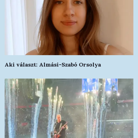
Aki választ: Almási-Szabó Orsolya