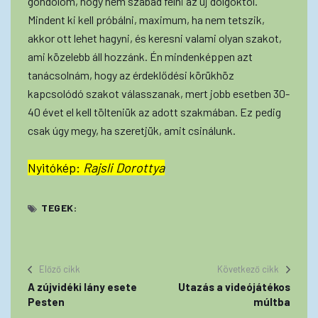
gondolom, hogy nem szabad félni az új dolgoktól.
Mindent ki kell próbálni, maximum, ha nem tetszik,
akkor ott lehet hagyni, és keresni valami olyan szakot,
ami közelebb áll hozzánk. Én mindenképpen azt
tanácsolnám, hogy az érdeklődési körükhöz
kapcsolódó szakot válasszanak, mert jobb esetben 30-
40 évet el kell tölteniük az adott szakmában. Ez pedig
csak úgy megy, ha szeretjük, amit csinálunk.
Nyitókép:
Rajsli Dorottya
TEGEK:
Előző cikk
Következő cikk
A zújvidéki lány esete
Utazás a videójátékos
Pesten
múltba