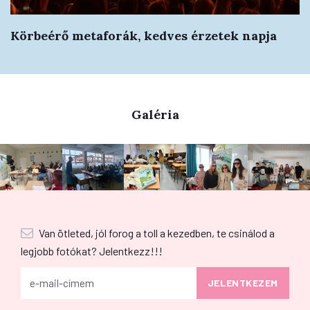
Körbeérő metaforák, kedves érzetek napja
Galéria
Van ötleted, jól forog a toll a kezedben, te csinálod a
legjobb fotókat? Jelentkezz!!!