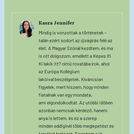
Kasza Jennifer
Mindig is vonzottak a történetek –
talán ezért sodort az újságírás felé az
élet. A Magyar Szónál kezdtem, és ma
is ott dolgozom, emellett a Képes Ifi
Ki lakik itt? című rovatába írok, ahol
az Európa Kollégium
lakóival beszélgetek. Kíváncsian
figyelek, mert hiszem, hogy minden
fiatalnak van egy mondata,
ami elgondolkodtat. Az utóbbi időben
azonban nemcsak kérdező, hanem
anya is lettem, és ez a szerep
minden eddiginél több meglepetést és
tanulást tartogat. Szeretem a jó