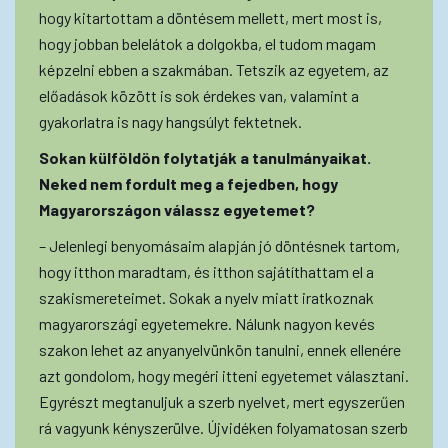
hogy kitartottam a döntésem mellett, mert most is,
hogy jobban belelátok a dolgokba, el tudom magam
képzelni ebben a szakmában. Tetszik az egyetem, az
előadások között is sok érdekes van, valamint a
gyakorlatra is nagy hangsúlyt fektetnek.
Sokan külföldön folytatják a tanulmányaikat.
Neked nem fordult meg a fejedben, hogy
Magyarországon válassz egyetemet?
– Jelenlegi benyomásaim alapján jó döntésnek tartom,
hogy itthon maradtam, és itthon sajátíthattam el a
szakismereteimet. Sokak a nyelv miatt iratkoznak
magyarországi egyetemekre. Nálunk nagyon kevés
szakon lehet az anyanyelvünkön tanulni, ennek ellenére
azt gondolom, hogy megéri itteni egyetemet választani.
Egyrészt megtanuljuk a szerb nyelvet, mert egyszerűen
rá vagyunk kényszerülve. Újvidéken folyamatosan szerb