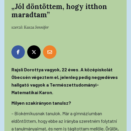
„Jól döntöttem, hogy itthon
maradtam”
szerző:
Kasza Jennifer
Rajsli Dorottya vagyok, 22 éves. A középiskolát
Óbecsén végeztem el, jelenleg pedig negyedéves
hallgató vagyok a Természettudományi-
Matematikai Karon.
Milyen szakirányon tanulsz?
– Biokémikusnak tanulok. Már a gimnáziumban
eldöntöttem, hogy ebbe az irányba szeretném folytatni
a tanulmányaimat, és nem is tágítottam mellőle. Örülök,