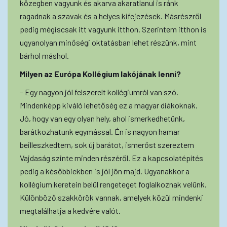
közegben vagyunk és akarva akaratlanul is ránk
ragadnak a szavak és a helyes kifejezések. Másrészről
pedig mégiscsak itt vagyunk itthon. Szerintem itthon is
ugyanolyan minőségi oktatásban lehet részünk, mint
bárhol máshol.
Milyen az Európa Kollégium lakójának lenni?
– Egy nagyon jól felszerelt kollégiumról van szó.
Mindenképp kiváló lehetőség ez a magyar diákoknak.
Jó, hogy van egy olyan hely, ahol ismerkedhetünk,
barátkozhatunk egymással. Én is nagyon hamar
beilleszkedtem, sok új barátot, ismerőst szereztem
Vajdaság szinte minden részéről. Ez a kapcsolatépítés
pedig a későbbiekben is jól jön majd. Ugyanakkor a
kollégium keretein belül rengeteget foglalkoznak velünk.
Különböző szakkörök vannak, amelyek közül mindenki
megtalálhatja a kedvére valót.