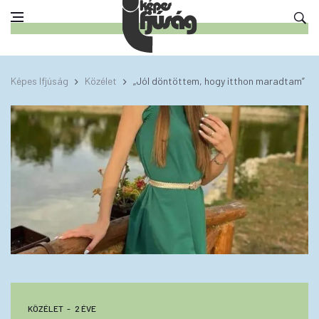
Képes Ifjúság
Közélet
„Jól döntöttem, hogy itthon maradtam”
KÖZÉLET
2 ÉVE