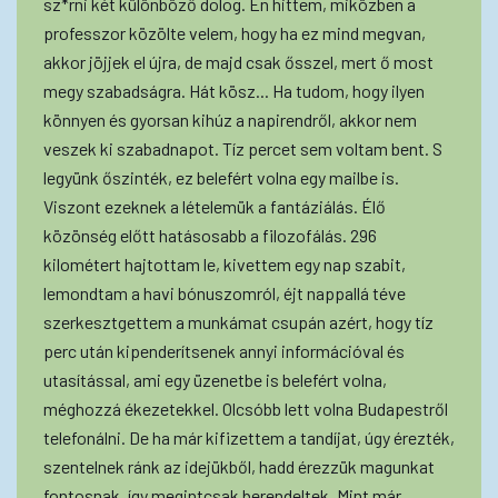
sz*rni két különböző dolog. Én hittem, miközben a
professzor közölte velem, hogy ha ez mind megvan,
akkor jöjjek el újra, de majd csak ősszel, mert ő most
megy szabadságra. Hát kösz... Ha tudom, hogy ilyen
könnyen és gyorsan kihúz a napirendről, akkor nem
veszek ki szabadnapot. Tíz percet sem voltam bent. S
legyünk őszinték, ez belefért volna egy mailbe is.
Viszont ezeknek a lételemük a fantáziálás. Élő
közönség előtt hatásosabb a filozofálás. 296
kilométert hajtottam le, kivettem egy nap szabit,
lemondtam a havi bónuszomról, éjt nappallá téve
szerkesztgettem a munkámat csupán azért, hogy tíz
perc után kipenderítsenek annyi információval és
utasítással, ami egy üzenetbe is belefért volna,
méghozzá ékezetekkel. Olcsóbb lett volna Budapestről
telefonálni. De ha már kifizettem a tandíjat, úgy érezték,
szentelnek ránk az idejükből, hadd érezzük magunkat
fontosnak, így megintcsak berendeltek. Mint már