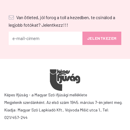
Van ötleted, jól forog a toll a kezedben, te csinálod a
legjobb fotókat? Jelentkezz!!!
Képes Ifjúság - a Magyar Szó ifjúsági melléklete
Megjelenik szerdánként. Az első szám 1945. március 7-én jelent meg.
Kiadja: Magyar Szó Lapkiadó Kft., Vojvoda Mišić utca 1., Tel:
021/457-244