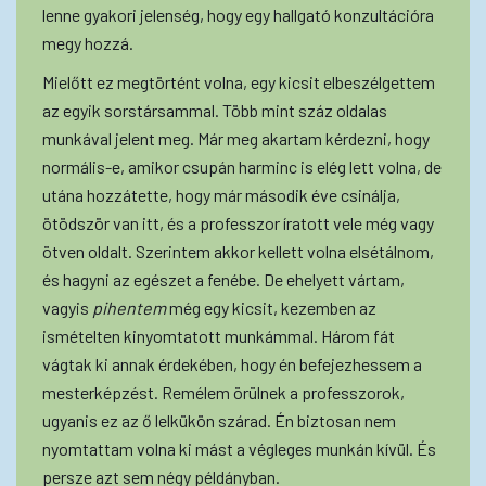
lenne gyakori jelenség, hogy egy hallgató konzultációra
megy hozzá.
Mielőtt ez megtörtént volna, egy kicsit elbeszélgettem
az egyik sorstársammal. Több mint száz oldalas
munkával jelent meg. Már meg akartam kérdezni, hogy
normális-e, amikor csupán harminc is elég lett volna, de
utána hozzátette, hogy már második éve csinálja,
ötödször van itt, és a professzor íratott vele még vagy
ötven oldalt. Szerintem akkor kellett volna elsétálnom,
és hagyni az egészet a fenébe. De ehelyett vártam,
vagyis
pihentem
még egy kicsit, kezemben az
ismételten kinyomtatott munkámmal. Három fát
vágtak ki annak érdekében, hogy én befejezhessem a
mesterképzést. Remélem örülnek a professzorok,
ugyanis ez az ő lelkükön szárad. Én biztosan nem
nyomtattam volna ki mást a végleges munkán kívül. És
persze azt sem négy példányban.