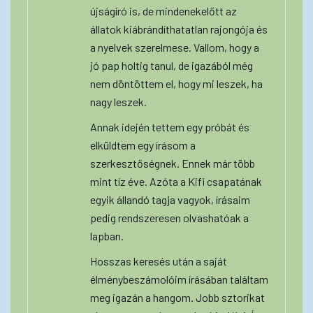
újságíró is, de mindenekelőtt az
állatok kiábrándíthatatlan rajongója és
a nyelvek szerelmese. Vallom, hogy a
jó pap holtig tanul, de igazából még
nem döntöttem el, hogy mi leszek, ha
nagy leszek.
Annak idején tettem egy próbát és
elküldtem egy írásom a
szerkesztőségnek. Ennek már több
mint tíz éve. Azóta a Kifi csapatának
egyik állandó tagja vagyok, írásaim
pedig rendszeresen olvashatóak a
lapban.
Hosszas keresés után a saját
élménybeszámolóim írásában találtam
meg igazán a hangom. Jobb sztorikat