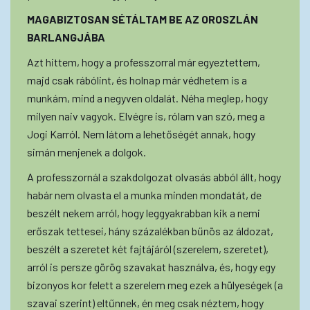
MAGABIZTOSAN SÉTÁLTAM BE AZ OROSZLÁN
BARLANGJÁBA
Azt hittem, hogy a professzorral már egyeztettem,
majd csak rábólint, és holnap már védhetem is a
munkám, mind a negyven oldalát. Néha meglep, hogy
milyen naiv vagyok. Elvégre is, rólam van szó, meg a
Jogi Karról. Nem látom a lehetőségét annak, hogy
simán menjenek a dolgok.
A professzornál a szakdolgozat olvasás abból állt, hogy
habár nem olvasta el a munka minden mondatát, de
beszélt nekem arról, hogy leggyakrabban kik a nemi
erőszak tettesei, hány százalékban bűnös az áldozat,
beszélt a szeretet két fajtájáról (szerelem, szeretet),
arról is persze görög szavakat használva, és, hogy egy
bizonyos kor felett a szerelem meg ezek a hülyeségek (a
szavai szerint) eltűnnek, én meg csak néztem, hogy