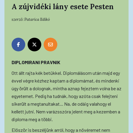
A zújvidéki lány esete Pesten
szerző:
Patarica Ildikó
DIPLOMIRANI PRAVNIK
Ott állt rajta kék betűkkel. Diplomálásom után majd egy
évvel végre kézhez kaptam a diplomámat, és mindenki
úgy örült a dolognak, mintha aznap fejeztem volna be az
egyetemet. Pedig ha tudnák, hogy azóta csak felejteni
sikerült a megtanultakat... Na, de odáig valahogy el
kellett jutni. Nem varázsszóra jelent meg a kezemben a
diploma meg a többi.
Először is beszéljünk arról, hogy a nővéremet nem