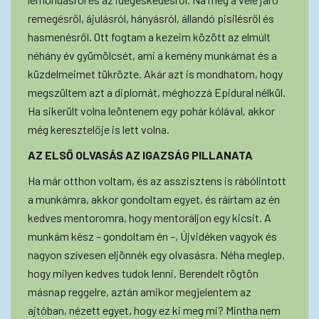
remegésről, ájulásról, hányásról, állandó pisilésről és
hasmenésről. Ott fogtam a kezeim között az elmúlt
néhány év gyümölcsét, ami a kemény munkámat és a
küzdelmeimet tükrözte. Akár azt is mondhatom, hogy
megszültem azt a diplomát, méghozzá Epidural nélkül.
Ha sikerült volna leöntenem egy pohár kólával, akkor
még keresztelője is lett volna.
AZ ELSŐ OLVASÁS AZ IGAZSÁG PILLANATA
Ha már otthon voltam, és az asszisztens is rábólintott
a munkámra, akkor gondoltam egyet, és ráírtam az én
kedves mentoromra, hogy mentoráljon egy kicsit. A
munkám kész – gondoltam én –, Újvidéken vagyok és
nagyon szívesen eljönnék egy olvasásra. Néha meglep,
hogy milyen kedves tudok lenni. Berendelt rögtön
másnap reggelre, aztán amikor megjelentem az
ajtóban, nézett egyet, hogy ez ki meg mi? Mintha nem