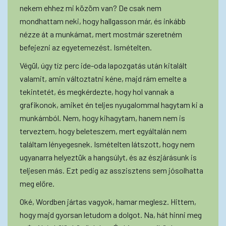
nekem ehhez mi közöm van? De csak nem
mondhattam neki, hogy hallgasson már, és inkább
nézze át a munkámat, mert mostmár szeretném
befejezni az egyetemezést. Ismételten.
Végül, úgy tíz perc ide-oda lapozgatás után kitalált
valamit, amin változtatni kéne, majd rám emelte a
tekintetét, és megkérdezte, hogy hol vannak a
grafikonok, amiket én teljes nyugalommal hagytam ki a
munkámból. Nem, hogy kihagytam, hanem nem is
terveztem, hogy beleteszem, mert egyáltalán nem
találtam lényegesnek. Ismételten látszott, hogy nem
ugyanarra helyeztük a hangsúlyt, és az észjárásunk is
teljesen más. Ezt pedig az asszisztens sem jósolhatta
meg előre.
Oké, Wordben jártas vagyok, hamar meglesz. Hittem,
hogy majd gyorsan letudom a dolgot. Na, hát hinni meg