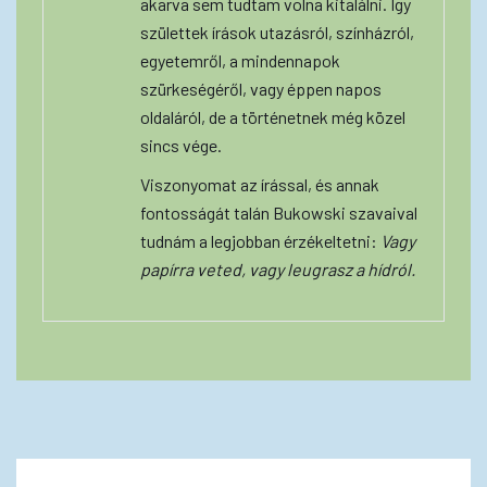
akarva sem tudtam volna kitalálni. Így
születtek írások utazásról, színházról,
egyetemről, a mindennapok
szürkeségéről, vagy éppen napos
oldaláról, de a történetnek még közel
sincs vége.
Viszonyomat az írással, és annak
fontosságát talán Bukowski szavaival
tudnám a legjobban érzékeltetni:
Vagy
papírra veted, vagy leugrasz a hídról.