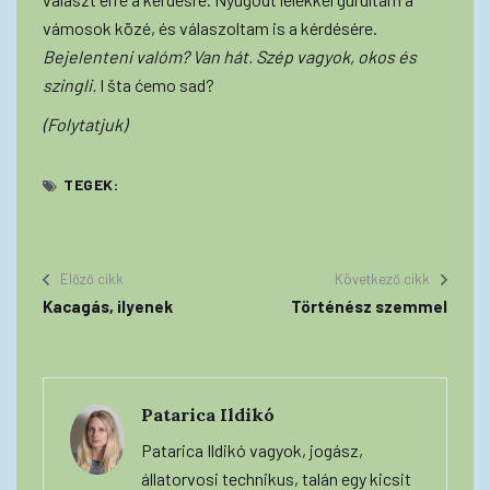
vámosok közé, és válaszoltam is a kérdésére.
Bejelenteni valóm? Van hát. Szép vagyok, okos és
szingli.
I šta ćemo sad?
(Folytatjuk)
TEGEK:
Előző cikk
Következő cikk
Kacagás, ilyenek
Történész szemmel
Patarica Ildikó
Patarica Ildikó vagyok, jogász,
állatorvosi technikus, talán egy kicsit