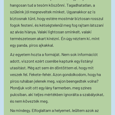
hangosan tud a tesóm köszönni. Tagadhatatlan, a
szüleink jól megneveltek minket. Ugyanakkor az is
biztosnak tűnt, hogy estére mostmár biztosan rosszul
fogok festeni, és kétségtelenül meg fog rajtam látszani
az alvás hiánya. Valaki lightosan sminkelt, valaki
természetesen akart kinézni. Én úgy néztem ki, mint
egy panda, piros ajkakkal.
Az egyetem hozta a formáját. Nem sok információt
adott, viszont ezért cserébe kaptunk egy listányi
utasítást. Még azt sem én döntöttem el, hogy mit
veszek fel. Fekete-fehér. Azon gondolkodom, hogy ha
piros ruhában jelenek meg, vajon beengedtek volna?
Mondjuk volt ott egy lány farmerben, meg színes
pulcsiban, aki teljes mértékben ignorálta a szabályokat,
és nem kövezték meg.
Na mindegy. Elfoglaltam a helyemet, leültem azok az