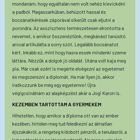
mondanám, hogy egyáltalán nem volt nehéz kievickélni
a padból. Magassarkúban, behúzott hassal és
bocsánatkérések záporával sikerült csak eljutni a
porondra. Az asszisztens természetesen elrontotta a
nevemet, s amikor összenéztünk, megbánást tanúsító
arccal artikulálta a sorry szót. Legalább bocsánatot
kért. Inkább ez, mint hogy hasra essek mindenki szeme
láttára. Nézzük a dolgok jó oldalát. Utána volt kaja meg
pia. Már csak ezért is megérte elvégezni az egyetemet
és megszerezni a diplomát. Ha már ilyen jó, akkor
iratkozzunk be még egy egyetemre! Újra
végigcsinálnám az alapképzést akár a Jogi Karon is.
KEZEMBEN TARTOTTAM A GYERMEKEM
Hihetetlen, hogy amikor a diploma ott van az ember
kezében, hirtelen meg tud feledkezni az álmatlan
éjszakákról, a rengeteg kidobott pénzről, a tanulásról, a
lemondásról és az idegeskedésről. Na meg a vele járó