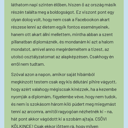
láthatom napi szinten élőben, hiszen ő az ország másik
részén találta meg a boldogságot. Ez viszont pont egy
olyan dolog volt, hogy nem csak a Facebookon akart
részese lenni az életem egyik fontos eseményeinek,
hanem ott akart állni mellettem, mintha abban a szent
pillanatban diplomáznék, és mondanám ki azt a halom
mondatot, amivel anno megérdemeltem a tizest, az
utolsó osztályzatomat az alapképzésen. Csakhogy én
erről nem tudtam.
Szóval azon a napon, amikor saját hibámból
megkínzott testem csak egy kis délutáni pihire vágyott,
hogy azért valahogy mégiscsak kinézzek, ha a kezembe
nyomják a diplomám, figyelembe véve, hogy nem tudok,
és nem is szokásom három kiló púdert meg miegymást
tenni az arcomra, amitől ragyogóan nézhetnék ki – na,
hát pont akkor vágódott ki a szobám ajtaja. CSÖVI
KÖLKINCE! Csak ekkor jöttem rá, hogy milyen