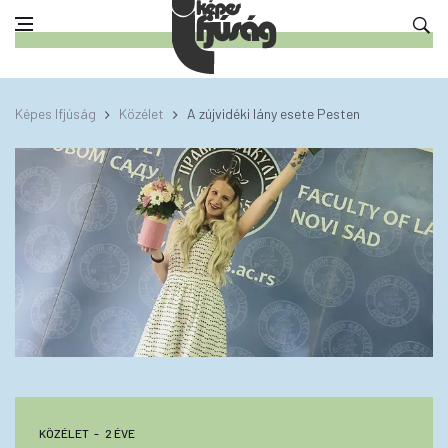
Képes Ifjúság
Közélet
A zújvidéki lány esete Pesten
KÖZÉLET
2 ÉVE