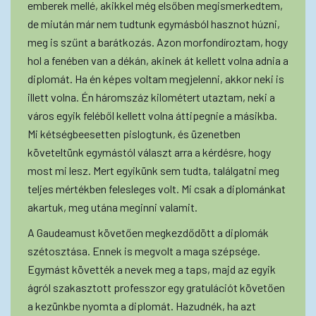
emberek mellé, akikkel még elsőben megismerkedtem,
de miután már nem tudtunk egymásból hasznot húzni,
meg is szűnt a barátkozás. Azon morfondíroztam, hogy
hol a fenében van a dékán, akinek át kellett volna adnia a
diplomát. Ha én képes voltam megjelenni, akkor neki is
illett volna. Én háromszáz kilométert utaztam, neki a
város egyik feléből kellett volna áttipegnie a másikba.
Mi kétségbeesetten pislogtunk, és üzenetben
követeltünk egymástól választ arra a kérdésre, hogy
most mi lesz. Mert egyikünk sem tudta, találgatni meg
teljes mértékben felesleges volt. Mi csak a diplománkat
akartuk, meg utána meginni valamit.
A Gaudeamust követően megkezdődött a diplomák
szétosztása. Ennek is megvolt a maga szépsége.
Egymást követték a nevek meg a taps, majd az egyik
ágról szakasztott professzor egy gratulációt követően
a kezünkbe nyomta a diplomát. Hazudnék, ha azt