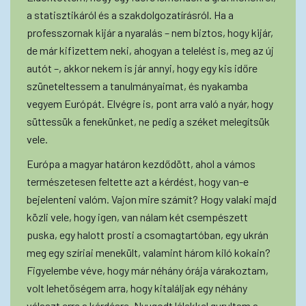
a statisztikáról és a szakdolgozatírásról. Ha a
professzornak kijár a nyaralás – nem biztos, hogy kijár,
de már kifizettem neki, ahogyan a telelést is, meg az új
autót –, akkor nekem is jár annyi, hogy egy kis időre
szüneteltessem a tanulmányaimat, és nyakamba
vegyem Európát. Elvégre is, pont arra való a nyár, hogy
süttessük a fenekünket, ne pedig a széket melegítsük
vele.
Európa a magyar határon kezdődött, ahol a vámos
természetesen feltette azt a kérdést, hogy van-e
bejelenteni valóm. Vajon mire számít? Hogy valaki majd
közli vele, hogy igen, van nálam két csempészett
puska, egy halott prosti a csomagtartóban, egy ukrán
meg egy szíriai menekült, valamint három kiló kokain?
Figyelembe véve, hogy már néhány órája várakoztam,
volt lehetőségem arra, hogy kitaláljak egy néhány
választ erre a kérdésre. Nyugodt lélekkel gurultam a