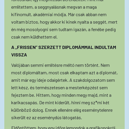
említettem, a seggnyalásnak megvan a maga
kifinomult, akadémiai módja. Már csak abban nem
voltam biztos, hogy akkor ki kinek nyalta a seggét, mert
én még mosolyogni sem tudtam igazán, a fenébe pedig
csak nem küldhettem el.
A „FRISSEN” SZERZETT DIPLOMÁMMAL INDULTAM
VISSZA
Valójában semmi említésre méltó nem történt. Nem
most diplomáltam, most csak elkaptam azt a diplomát,
amit már egy ideje odaígértek. A szakdolgozatom sem
lett kész, és természetesen a mesterképzést sem
fejeztem be. Hittem, hogy minden megy majd, mint a
karikacsapás. De mint kiderült, hinni meg sz*rni két
különböző dolog. Ennek ellenére elég eseménytelenre
sikerült ez az eseménydús látogatás.
Eldöntöttem, hogy egy időre lemondok a grafikonokról,