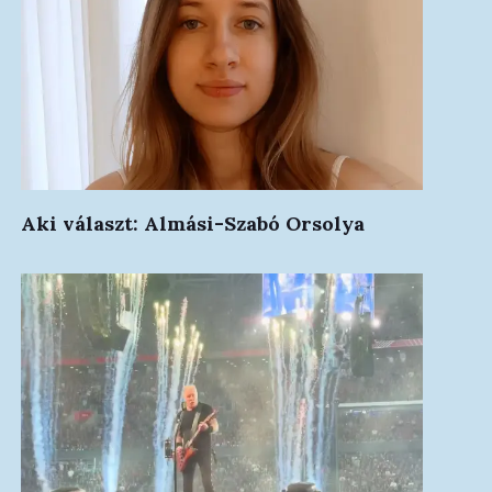
Aki választ: Almási-Szabó Orsolya