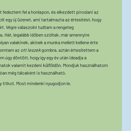
 fedeztem fel a honlapon, és elkezdett piroslani az
olt egy új üzenet, ami tartalmazta az értesítést, hogy
t. Végre válaszolni tudtam a rengeteg
. Hát, legalább időben szóltak, már amennyire
olyan valakinek, akinek a munka mellett kellene érte
nyomtam az
ott leszek
gombra, aztán értesítettem a
m úgy döntött, hogy így egy év után ideadja a
hatok valamit kezdeni külföldön. Mondjuk használhatom
óan még tálcaként is használható.
gy titkot. Most mindenki nyugodjon le.