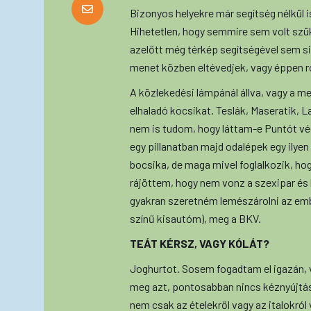
Bizonyos helyekre már segítség nélkül
Hihetetlen, hogy semmire sem volt szü
azelőtt még térkép segítségével sem s
menet közben eltévedjek, vagy éppen ro
A közlekedési lámpánál állva, vagy a 
elhaladó kocsikat. Teslák, Maseratik, L
nem is tudom, hogy láttam-e Puntót vég
egy pillanatban majd odalépek egy ilye
bocsika, de maga mivel foglalkozik, hog
rájöttem, hogy nem vonz a szexipar és
gyakran szeretném lemészárolni az embe
színű kisautóm), meg a BKV.
TEÁT KÉRSZ, VAGY KÓLÁT?
Joghurtot. Sosem fogadtam el igazán,
meg azt, pontosabban nincs kéznyújtás
nem csak az ételekről vagy az italokró