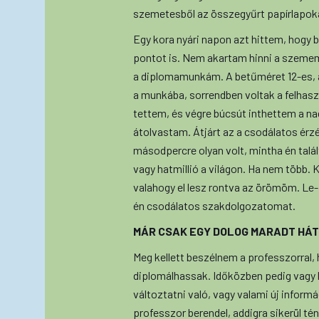
szemetesből az összegyűrt papírlapok
Egy kora nyári napon azt hittem, hogy
pontot is. Nem akartam hinni a szeme
a diplomamunkám. A betűméret 12-es, a
a munkába, sorrendben voltak a felhasz
tettem, és végre búcsút inthettem a nag
átolvastam. Átjárt az a csodálatos érz
másodpercre olyan volt, mintha én talál
vagy hatmillió a világon. Ha nem több. 
valahogy el lesz rontva az örömöm. L
én csodálatos szakdolgozatomat.
MÁR CSAK EGY DOLOG MARADT HÁ
Meg kellett beszélnem a professzorral
diplomálhassak. Időközben pedig vagy k
változtatni való, vagy valami új inform
professzor berendel, addigra sikerül té