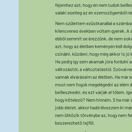
fejemhez azt, hogy én nem tudok beill
valaki esetleg az én szemszögemből né
Nem születtem ezüstkanállal a számban
kilencvenes években voltam gyerek. A 
ebből semmit se érezzünk, de nem sokáig
azt, hogy az életben keményen kell dolg
csinálni, küzdeni, hogy még akkor is jó l
Ha pedig így sem akarnak jóra fordulni a
változástól, a változtatástól. Szóval n
vannak elvárásaim az életben. Ha már 
most nem fogok megelégedni az elém do
beilleszkedni, és ezt várják el tőlem. Ig
hogy kötelező? Nem hinném. S ha már
jobb életet, akkor hadd élvezzem ki m
nem ütközik törvénybe az, hogy nem fe
beszerezhető tejföl.