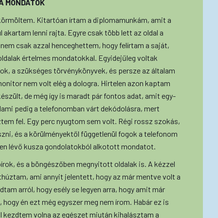
 A MONDATOK
 körmöltem. Kitartóan írtam a diplomamunkám, amit a
kartam lenni rajta. Egyre csak több lett az oldal a
m csak azzal henceghettem, hogy felírtam a saját,
oldalak értelmes mondatokkal. Egyidejűleg voltak
atok, a szükséges törvénykönyvek, és persze az általam
monitor nem volt elég a dologra. Hirtelen azon kaptam
szült, de még így is maradt pár fontos adat, amit egy-
valami pedig a telefonomban várt dekódolásra, mert
tem fel. Egy perc nyugtom sem volt. Régi rossz szokás,
zni, és a körülményektől függetlenül fogok a telefonom
ben lévő kusza gondolatokból alkotott mondatot.
írok, és a böngészőben megnyitott oldalak is. A kézzel
thúztam, ami annyit jelentett, hogy az már mentve volt a
tam arról, hogy esély se legyen arra, hogy amit már
, hogy én ezt még egyszer meg nem írom. Habár ez is
l kezdtem volna az egészet miután kihalásztam a