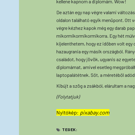
kellene kapnom a diplomám. Wow!
De aztán egy nap végre valami változást
oldalon található egyik menüpont. Ott v
végre kézhez kapok még egy darab papír
mikormikormikormikorra. Egy hét múlva
kijelenthetem, hogy ez időben volt egy 
hazaugrania egy másik országból. Rá
családot, hogy jövök, ugyanis az egyete
diplomámat, amivel esetleg megpróbál
laptopalátétnek. Sőt, a méretéből adód
Kibújt a szög a zsákból, elárultam a na
(Folytatjuk)
Nyitókép:
pixabay.com
TEGEK: