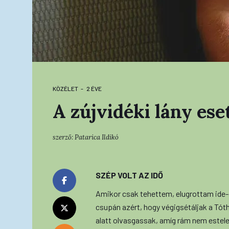
KÖZÉLET
2 ÉVE
A zújvidéki lány ese
szerző:
Patarica Ildikó
SZÉP VOLT AZ IDŐ
Amikor csak tehettem, elugrottam ide-o
csupán azért, hogy végigsétáljak a Tót
alatt olvasgassak, amíg rám nem estele