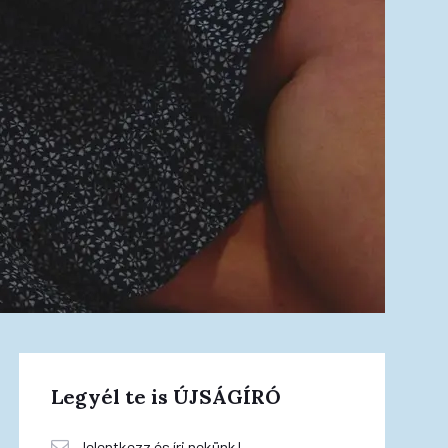
Legyél te is ÚJSÁGÍRÓ
Jelentkezz és írj nekünk!