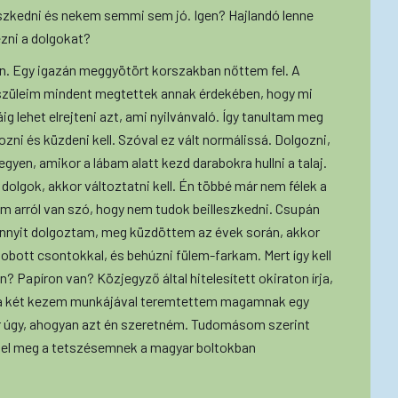
eszkedni és nekem semmi sem jó. Igen? Hajlandó lenne
zni a dolgokat?
. Egy igazán meggyötört korszakban nőttem fel. A
szüleim mindent megtettek annak érdekében, hogy mi
 lehet elrejteni azt, ami nyilvánvaló. Így tanultam meg
ozni és küzdeni kell. Szóval ez vált normálissá. Dolgozni,
egyen, amikor a lábam alatt kezd darabokra hullni a talaj.
 dolgok, akkor változtatni kell. Én többé már nem félek a
em arról van szó, hogy nem tudok beilleszkedni. Csupán
ennyit dolgoztam, meg küzdöttem az évek során, akkor
bott csontokkal, és behúzni fülem-farkam. Mert így kell
en? Papíron van? Közjegyző által hitelesített okiraton írja,
 a két kezem munkájával teremtettem magamnak egy
ár úgy, ahogyan azt én szeretném. Tudomásom szerint
lel meg a tetszésemnek a magyar boltokban