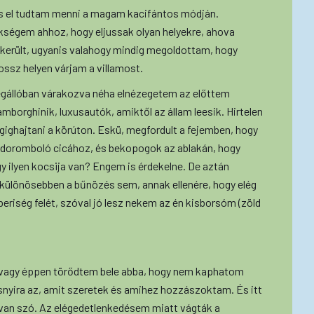
 is el tudtam menni a magam kacifántos módján.
kségem ahhoz, hogy eljussak olyan helyekre, ahova
ikerült, ugyanis valahogy mindig megoldottam, hogy
ssz helyen várjam a villamost.
megállóban várakozva néha elnézegetem az előttem
amborghinik, luxusautók, amiktől az állam leesik. Hirtelen
ighajtani a körúton. Eskü, megfordult a fejemben, hogy
n doromboló cicához, és bekopogok az ablakán, hogy
y ilyen kocsija van? Engem is érdekelne. De aztán
 különösebben a bűnözés sem, annak ellenére, hogy elég
riség felét, szóval jó lesz nekem az én kisborsóm (zöld
 vagy éppen törődtem bele abba, hogy nem kaphatom
nyira az, amit szeretek és amihez hozzászoktam. És itt
l van szó. Az elégedetlenkedésem miatt vágták a