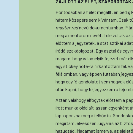
ZAJLOTT AZ ÉLET, SZAPORODTAK
Pontosabban az élet megállt, én pedig
hátam közepére sem kívántam. Csak túl a
master rad
nevű dokumentumban. Már ne
meg a mentorom nevét. Tele voltak az 
előttem a jegyzetek, a statisztikai ad
íródó szakdolgozat. Egy asztal és egy 
magam, hogy valamelyik fejezet már elké
egy stickey note-ra firkantottam fel, 
félálomban, vagy éppen futtában jegyez
hogy egy jó gondolatot sem hagyok elús
után kapni, hogy feljegyezzem a fejem
Aztán valahogy elfogytak előttem a pap
írott munka oldalait lassan egyenként á
laptopon, na meg a felhőn is. Gondoskod
megírtam, elvesszen, ugyanis az biztos
hazugság. Magamat ismerve, az elejétő