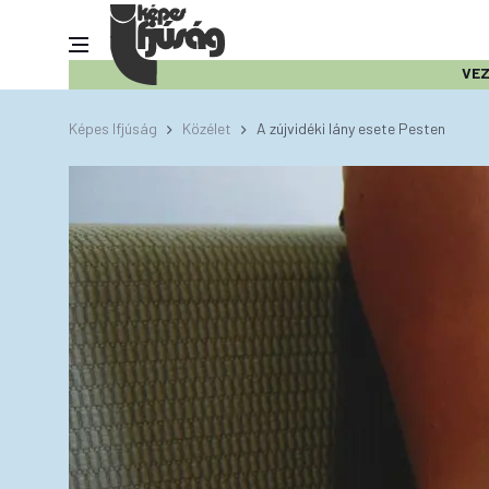
VE
Képes Ifjúság
Közélet
A zújvidéki lány esete Pesten