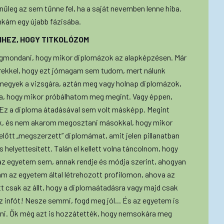
nűleg az sem tűnne fel, ha a saját nevemben lenne hiba.
unkám egy újabb fázisába.
HEZ, HOGY TITKOLÓZOM
gmondani, hogy mikor diplomázok az alapképzésen. Már
ekkel, hogy ezt jómagam sem tudom, mert nálunk
megyek a vizsgára, aztán meg vagy holnap diplomázok,
ja, hogy mikor próbálhatom meg megint. Vagy éppen,
. Ez a diploma átadásával sem volt másképp. Megint
k, és nem akarom megosztani másokkal, hogy mikor
előtt „megszerzett” diplomámat, amit jelen pillanatban
s helyettesített. Talán el kellett volna táncolnom, hogy
z egyetem sem, annak rendje és módja szerint, ahogyan
 az egyetem által létrehozott profilomon, ahova az
t csak az állt, hogy a diplomaátadásra vagy majd csak
z infót! Nesze semmi, fogd meg jól... És az egyetem is
álni. Ők még azt is hozzátették, hogy nemsokára meg