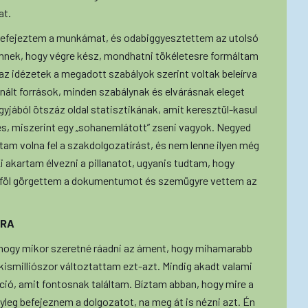
at.
 befejeztem a munkámat, és odabiggyesztettem az utolsó
mnek, hogy végre kész, mondhatni tökéletesre formáltam
z idézetek a megadott szabályok szerint voltak beleírva
nált források, minden szabálynak és elvárásnak eleget
yjából ötszáz oldal statisztikának, amit keresztül-kasul
és, miszerint egy „sohanemlátott” zseni vagyok. Negyed
tam volna fel a szakdolgozatírást, és nem lenne ilyen még
Ki akartam élvezni a pillanatot, ugyanis tudtam, hogy
e-föl görgettem a dokumentumot és szemügyre vettem az
TRA
, hogy mikor szeretné ráadni az áment, hogy mihamarabb
ismilliószor változtattam ezt-azt. Mindig akadt valami
áció, amit fontosnak találtam. Bíztam abban, hogy mire a
nyleg befejeznem a dolgozatot, na meg át is nézni azt. Én