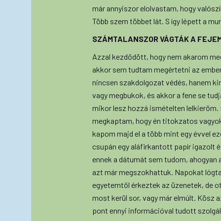
már annyiszor elolvastam, hogy valószí
Több szem többet lát. S így lépett a m
SZÁMTALANSZOR VÁGTÁK A FEJEM
Azzal kezdődött, hogy nem akarom me
akkor sem tudtam megértetni az ember
nincsen szakdolgozat védés, hanem ki
vagy megbukok, és akkor a fene se tud
mikor lesz hozzá ismételten lelkierőm
megkaptam, hogy én titokzatos vagyo
kapom majd el a több mint egy évvel ez
csupán egy aláfirkantott papír igazolt é
ennek a dátumát sem tudom, ahogyan a
azt már megszokhattuk. Napokat lógtam
egyetemtől érkeztek az üzenetek, de ot
most kerül sor, vagy már elmúlt. Kösz a
pont ennyi információval tudott szolg