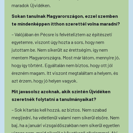
maradok Újvidéken.
Sokan tanulnak Magyarországon, ezzel szemben
te mindenképpen itthon szerettél volna maradni?
– Valójában én Pécsre is felvételiztem az építészeti
egyetemre, viszont úgy hozta a sors, hogy nem
jutottam be. Nem sikerült az érettségim, így nem
mentem Magyarországra. Most már látom, mennyire jó,
hogy így történt. Egyáltalán nem biztos, hogy ott jól
érezném magam. Itt viszont megtaláltam a helyem, és
azt érzem, hogy jó helyen vagyok.
Mit javasolsz azoknak, akik szintén Újvidéken
szeretnék folytatni a tanulmányaikat?
– Sok kitartás kell hozzá, az biztos. Nem szabad
megijedni, ha véletlenül valami nem sikerül elsőre. Nem
baj, ha a januári vizsgaidőszakban nem sikerül egyetlen
vizsga sem, majd sikerül a következő alkalommal. Aki