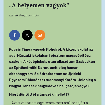
„A helyemen vagyok”
szerző:
Kasza Jennifer
Kocsis Tímea vagyok Moholról. A középiskolát az
adai Műszaki Iskolában fejeztem magasépítész
szakon. A középiskola után elkezdtem Szabadkán
az Építőmérnöki Karon, amit elég hamar
abbahagytam, és átiratkoztam az Újvidéki
Egyetem Bölcsészettudományi Karára. Jelenleg a
Magyar Tanszék negyedéves hallgatója vagyok.
Miért döntöttél a tanszék mellett?
– Azért váltottam egyetemet, mert amikor bejött a