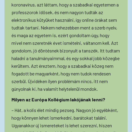
koronavírus, azt láttam, hogy a szabadkai egyetemen a
professzorok idősek, és nem nagyon tudták az
elektronikus kütyüket használni, így online órákat sem
tudtak tartani. Nekem nehezebben ment a szerb nyelv,
és maga az egyetem is, ezért gondoltam úgy, hogy
mivel nem szeretnék évet ismételni, váltanom kell. Azt
gondolom, jó döntésnek bizonyult a tanszék. Itt tudtam
haladni a tanulmányaimmal, és egy sokkal jobb közegbe
kerültem. Azt éreztem, hogy a szabadkai közeg nem
fogadott be magyarként, hogy nem tudok rendesen
szerbül. Újvidéken ilyen problémám nincs, itt nem
gúnyolnak ki, ha valamit helytelenül mondok.
Milyen az Európa Kollégium lakójának lenni?
– Hát, a kolis élet mindig pezseg. Nagyon jó egyébként,
hogy könnyen lehet ismerkedni, barátokat találni.
Ugyanakkor új ismereteket is lehet szerezni, hiszen