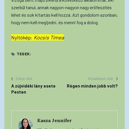
szerbül tanul, annak nagyon-nagyon nagy erőfeszítés
lehet és sok kitartás kell hozzá. Azt gondolom azonban,
hogy nem kell megijedni, és menni fog a dolog.
Nyitókép:
Kocsis Tímea
TEGEK:
Előző cikk
Következő cikk
A zújvidéki lány esete
Régen minden jobb volt?
Pesten
Kasza Jennifer