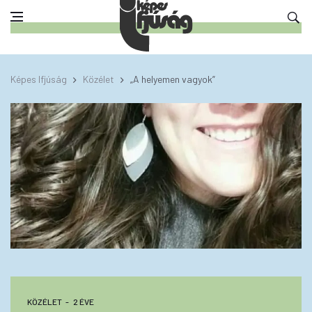
Képes Ifjúság
Közélet
„A helyemen vagyok”
KÖZÉLET
2 ÉVE