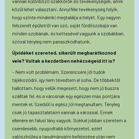
vannak különböző szakkörök és tevékenységek, amik
közül lehet választani. Annyiféle tevékenység folyik,
hogy szinte mindenki megtalálja a helyét. Egy nagyon
felszerelt épületről van szó, saját fürdőszobája van
minden szobának, és kettesével vagyunk a szobákban,
szóval tényleg nem panaszkodhatunk.
Újvidéket szereted, sikerült megbarátkoznod
vele? Voltak a kezdetben nehézségeid itt is?
– Nem volt problémám. Szerencsére jól tudok
tájékozódni, így nem tévedtem el soha. De többektől
hallottam, hogy velük megesett, hogy nem jó buszra
szálltak fel, és a városnak egy egészen más pontjára
mentek el. Szerbül is egész jól megtanultam. Tényleg
csak jó tapasztalataim vannak a várossal. Ennek
ellenére én falusi lány vagyok. Sokkal jobban szeretem a
csendesebb, nyugodtabb környezetet, ezért
valószínűleg a tanulmányaim befejezése után nem