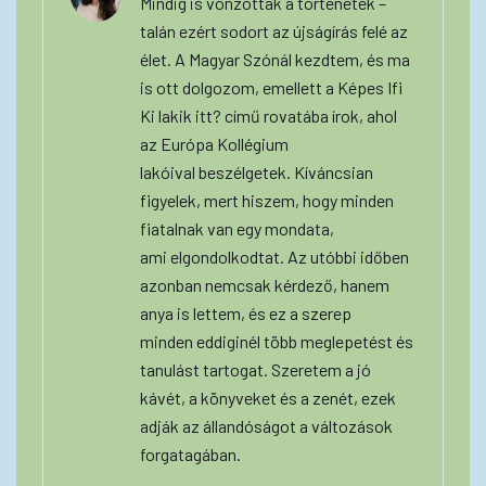
Mindig is vonzottak a történetek –
talán ezért sodort az újságírás felé az
élet. A Magyar Szónál kezdtem, és ma
is ott dolgozom, emellett a Képes Ifi
Ki lakik itt? című rovatába írok, ahol
az Európa Kollégium
lakóival beszélgetek. Kíváncsian
figyelek, mert hiszem, hogy minden
fiatalnak van egy mondata,
ami elgondolkodtat. Az utóbbi időben
azonban nemcsak kérdező, hanem
anya is lettem, és ez a szerep
minden eddiginél több meglepetést és
tanulást tartogat. Szeretem a jó
kávét, a könyveket és a zenét, ezek
adják az állandóságot a változások
forgatagában.