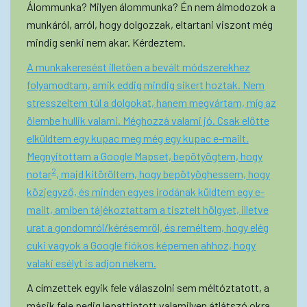
Álommunka? Milyen álommunka? Én nem álmodozok a
munkáról, arról, hogy dolgozzak, eltartani viszont még
mindig senki nem akar. Kérdeztem.
A munkakeresést illetően a bevált módszerekhez
folyamodtam, amik eddig mindig sikert hoztak. Nem
stresszeltem túl a dolgokat, hanem megvártam, míg az
ölembe hullik valami. Méghozzá valami jó. Csak előtte
elküldtem egy kupac meg még egy kupac e-mailt.
Megnyitottam a Google Mapset, bepötyögtem, hogy
2
notar
, majd kitöröltem, hogy bepötyöghessem, hogy
közjegyző, és minden egyes irodának küldtem egy e-
mailt, amiben tájékoztattam a tisztelt hölgyet, illetve
urat a gondomról/kérésemről, és reméltem, hogy elég
cuki vagyok a Google fiókos képemen ahhoz, hogy
valaki esélyt is adjon nekem.
A címzettek egyik fele válaszolni sem méltóztatott, a
másik fele pedig lepattintott valamilyen átlátszó okra