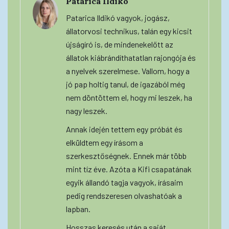
Patarica Ildikó
Patarica Ildikó vagyok, jogász,
állatorvosi technikus, talán egy kicsit
újságíró is, de mindenekelőtt az
állatok kiábrándíthatatlan rajongója és
a nyelvek szerelmese. Vallom, hogy a
jó pap holtig tanul, de igazából még
nem döntöttem el, hogy mi leszek, ha
nagy leszek.
Annak idején tettem egy próbát és
elküldtem egy írásom a
szerkesztőségnek. Ennek már több
mint tíz éve. Azóta a Kifi csapatának
egyik állandó tagja vagyok, írásaim
pedig rendszeresen olvashatóak a
lapban.
Hosszas keresés után a saját