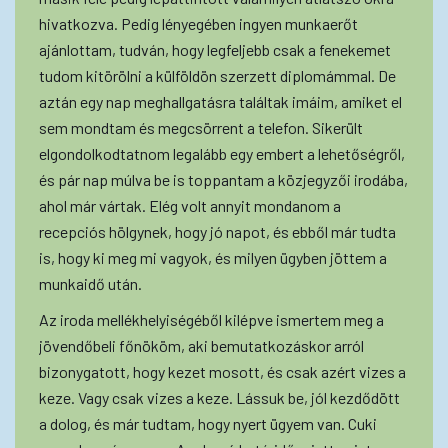
hivatkozva. Pedig lényegében ingyen munkaerőt
ajánlottam, tudván, hogy legfeljebb csak a fenekemet
tudom kitörölni a külföldön szerzett diplomámmal. De
aztán egy nap meghallgatásra találtak imáim, amiket el
sem mondtam és megcsörrent a telefon. Sikerült
elgondolkodtatnom legalább egy embert a lehetőségről,
és pár nap múlva be is toppantam a közjegyzői irodába,
ahol már vártak. Elég volt annyit mondanom a
recepciós hölgynek, hogy jó napot, és ebből már tudta
is, hogy ki meg mi vagyok, és milyen ügyben jöttem a
munkaidő után.
Az iroda mellékhelyiségéből kilépve ismertem meg a
jövendőbeli főnököm, aki bemutatkozáskor arról
bizonygatott, hogy kezet mosott, és csak azért vizes a
keze. Vagy csak vizes a keze. Lássuk be, jól kezdődött
a dolog, és már tudtam, hogy nyert ügyem van. Cuki