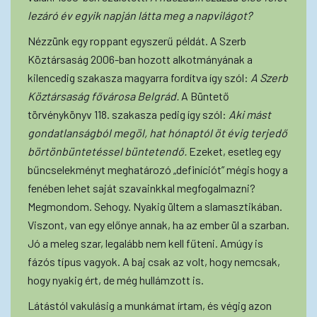
lezáró év egyik napján látta meg a napvilágot?
Nézzünk egy roppant egyszerű példát. A Szerb
Köztársaság 2006-ban hozott alkotmányának a
kilencedig szakasza magyarra fordítva így szól:
A Szerb
Köztársaság fővárosa Belgrád.
A Büntető
törvénykönyv 118. szakasza pedig így szól:
Aki mást
gondatlanságból megöl, hat hónaptól öt évig terjedő
börtönbüntetéssel büntetendő.
Ezeket, esetleg egy
bűncselekményt meghatározó „definíciót” mégis hogy a
fenében lehet saját szavainkkal megfogalmazni?
Megmondom. Sehogy. Nyakig ültem a slamasztikában.
Viszont, van egy előnye annak, ha az ember ül a szarban.
Jó a meleg szar, legalább nem kell fűteni. Amúgy is
fázós típus vagyok. A baj csak az volt, hogy nemcsak,
hogy nyakig ért, de még hullámzott is.
Látástól vakulásig a munkámat írtam, és végig azon