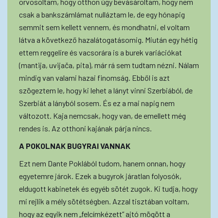
orvosoltam, hogy otthon úgy bevásároltam, hogy nem
csak a bankszámlámat nulláztam le, de egy hónapig
semmit sem kellett vennem, és mondhatni, el voltam
látva a következő hazalátogatásomig. Miután egy hétig
ettem reggelire és vacsorára is a burek variációkat
(mantija, uvijača, pita), már rá sem tudtam nézni. Nálam
mindig van valami hazai finomság. Ebből is azt
szögeztem le, hogy ki lehet a lányt vinni Szerbiából, de
Szerbiát a lányból sosem. És ez a mai napig nem
változott. Kaja nemcsak, hogy van, de emellett még
rendes is. Az otthoni kajának párja nincs.
A POKOLNAK BUGYRAI VANNAK
Ezt nem Dante Poklából tudom, hanem onnan, hogy
egyetemre járok. Ezek a bugyrok járatlan folyosók,
eldugott kabinetek és egyéb sötét zugok. Ki tudja, hogy
mi rejlik a mély sötétségben. Azzal tisztában voltam,
hogy az egyik nem „felcímkézett” ajtó mögött a