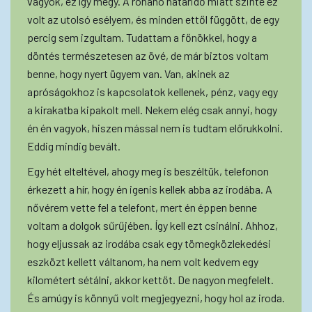
vagyok, ez így megy. A rohanó határidő miatt szinte ez
volt az utolsó esélyem, és minden ettől függött, de egy
percig sem izgultam. Tudattam a főnökkel, hogy a
döntés természetesen az övé, de már biztos voltam
benne, hogy nyert ügyem van. Van, akinek az
apróságokhoz is kapcsolatok kellenek, pénz, vagy egy
a kirakatba kipakolt mell. Nekem elég csak annyi, hogy
én én vagyok, hiszen mással nem is tudtam előrukkolni.
Eddig mindig bevált.
Egy hét elteltével, ahogy meg is beszéltük, telefonon
érkezett a hír, hogy én igenis kellek abba az irodába. A
nővérem vette fel a telefont, mert én éppen benne
voltam a dolgok sűrűjében. Így kell ezt csinálni. Ahhoz,
hogy eljussak az irodába csak egy tömegközlekedési
eszközt kellett váltanom, ha nem volt kedvem egy
kilométert sétálni, akkor kettőt. De nagyon megfelelt.
És amúgy is könnyű volt megjegyezni, hogy hol az iroda.