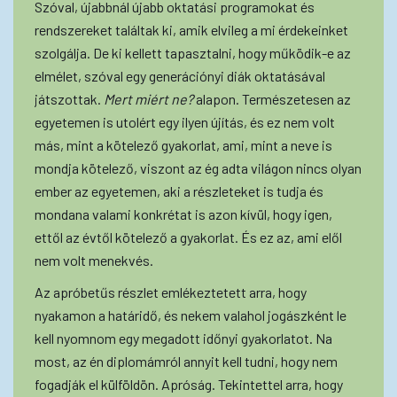
Szóval, újabbnál újabb oktatási programokat és
rendszereket találtak ki, amik elvileg a mi érdekeinket
szolgálja. De ki kellett tapasztalni, hogy működik-e az
elmélet, szóval egy generációnyi diák oktatásával
játszottak.
Mert miért ne?
alapon. Természetesen az
egyetemen is utolért egy ilyen újítás, és ez nem volt
más, mint a kötelező gyakorlat, ami, mint a neve is
mondja kötelező, viszont az ég adta világon nincs olyan
ember az egyetemen, aki a részleteket is tudja és
mondana valami konkrétat is azon kívül, hogy igen,
ettől az évtől kötelező a gyakorlat. És ez az, ami elől
nem volt menekvés.
Az apróbetűs részlet emlékeztetett arra, hogy
nyakamon a határidő, és nekem valahol jogászként le
kell nyomnom egy megadott időnyi gyakorlatot. Na
most, az én diplomámról annyit kell tudni, hogy nem
fogadják el külföldön. Apróság. Tekintettel arra, hogy