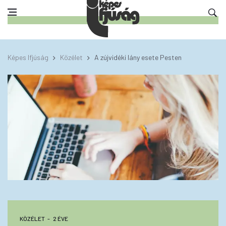
Képes Ifjúság
Közélet
A zújvidéki lány esete Pesten
KÖZÉLET
2 ÉVE