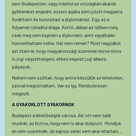
nem Budapesten, vagy máshol az országban akarok
gyökereket engedni, eszem ágába sem jutott magyarra
fordíttatni és honosítani a diplomámat. Egy, ez a
folyamat rohadtul drága. Kettő, abban az időben még
csak meg sem kaptam a diplomám, amit egyáltalán
honosíthattam volna. Hát nem remek? Most nagyjából
azt írtam le, hogy magyarországi szemmel nézve nincs
is jogi végzettségem, ehhez képest jogi állásra
pályázok.
Nekem nem szóltak, hogy amire készülök az lehetetlen,
szóval megcsináltam. Van ez így. Rendszeresen
megesik.
A GYAKORLOTT GYAKORNOK
Budapest a lehetőségek városa. Aki ott nem talál
munkát, az biztos, hogy nem is akar dolgozni. Mondjuk
én sem szeretnék, de sajnos senki sem akar eltartani...