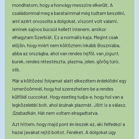
mondhatom, hogy a honvágy messzire elkerült. A
családommal meg a barátaimmal még tudtam beszélni,
ami azért orvosolta a dolgokat, viszont volt valami,
aminek sajnos búcsút kellett intenem, amikor
elhagytam Szerbiát. Ez a normális kaja. Megint csak
előjön, hogy miért nem költöztem inkább Boszniába,
abba az országba, ahol van rendes tejföl, van
jogurt
,
burek, rendes rétestészta, plazma, jelen, görög túró,
stb.
Már a költözési folyamat alatt elkezdtem érdeklődni egy
ismerősömnél, hogy hol szerezhetem be a rendes
külföldi cuccokat. Hogy esetleg tudja-e, hogy hol van a
legközelebbi bolt, ahol árulnak plazmát. Jött is a válasz.
Szabadkán
. Hát nem voltam elragadtatva.
Azt hittem, hogy majd pont én leszek az, aki felfedezi a
hazai javakat rejtő boltot. Fenéket. A dolgokat úgy