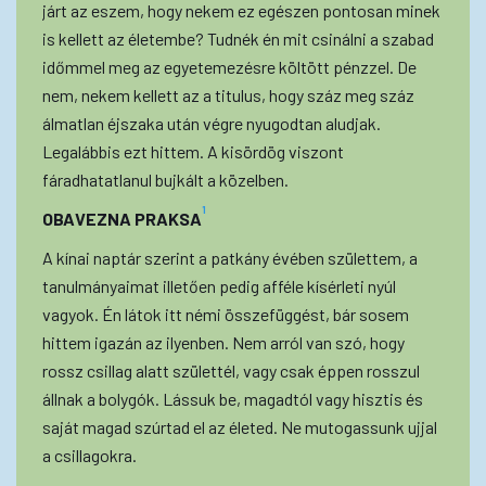
járt az eszem, hogy nekem ez egészen pontosan minek
is kellett az életembe? Tudnék én mit csinálni a szabad
időmmel meg az egyetemezésre költött pénzzel. De
nem, nekem kellett az a titulus, hogy száz meg száz
álmatlan éjszaka után végre nyugodtan aludjak.
Legalábbis ezt hittem. A kisördög viszont
fáradhatatlanul bujkált a közelben.
1
OBAVEZNA PRAKSA
A kínai naptár szerint a patkány évében születtem, a
tanulmányaimat illetően pedig afféle kísérleti nyúl
vagyok. Én látok itt némi összefüggést, bár sosem
hittem igazán az ilyenben. Nem arról van szó, hogy
rossz csillag alatt születtél, vagy csak éppen rosszul
állnak a bolygók. Lássuk be, magadtól vagy hisztis és
saját magad szúrtad el az életed. Ne mutogassunk ujjal
a csillagokra.