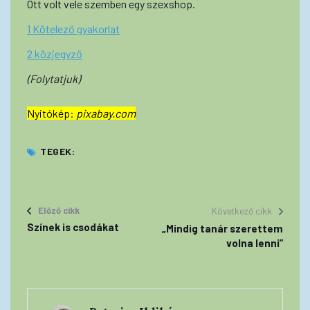
Ott volt vele szemben egy szexshop.
1 Kötelező gyakorlat
2 közjegyző
(Folytatjuk)
Nyitókép:
pixabay.com
TEGEK:
Előző cikk
Következő cikk
Színek is csodákat
„Mindig tanár szerettem
volna lenni”