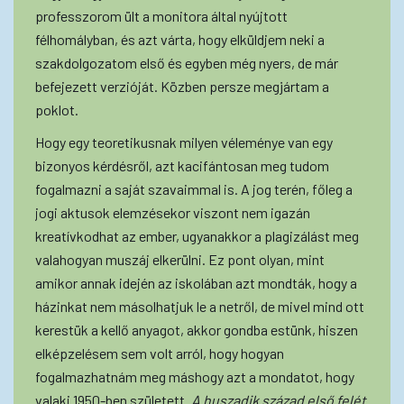
professzorom ült a monitora által nyújtott
félhomályban, és azt várta, hogy elküldjem neki a
szakdolgozatom első és egyben még nyers, de már
befejezett verzióját. Közben persze megjártam a
poklot.
Hogy egy teoretikusnak milyen véleménye van egy
bizonyos kérdésről, azt kacifántosan meg tudom
fogalmazni a saját szavaimmal is. A jog terén, főleg a
jogi aktusok elemzésekor viszont nem igazán
kreatívkodhat az ember, ugyanakkor a plagizálást meg
valahogyan muszáj elkerülni. Ez pont olyan, mint
amikor annak idején az iskolában azt mondták, hogy a
házinkat nem másolhatjuk le a netről, de mivel mind ott
kerestük a kellő anyagot, akkor gondba estünk, hiszen
elképzelésem sem volt arról, hogy hogyan
fogalmazhatnám meg máshogy azt a mondatot, hogy
valaki 1950-ben született.
A huszadik század első felét