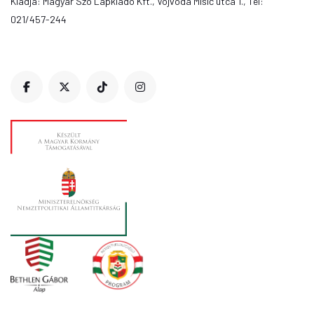
Kiadja: Magyar Szó Lapkiadó Kft., Vojvoda Mišić utca 1., Tel:
021/457-244