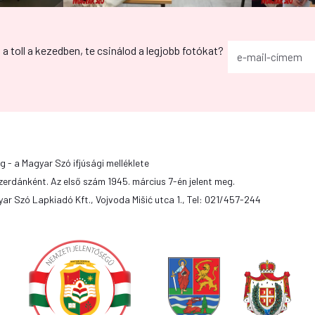
g a toll a kezedben, te csinálod a legjobb fotókat?
g - a Magyar Szó ifjúsági melléklete
zerdánként. Az első szám 1945. március 7-én jelent meg.
ar Szó Lapkiadó Kft., Vojvoda Mišić utca 1., Tel: 021/457-244