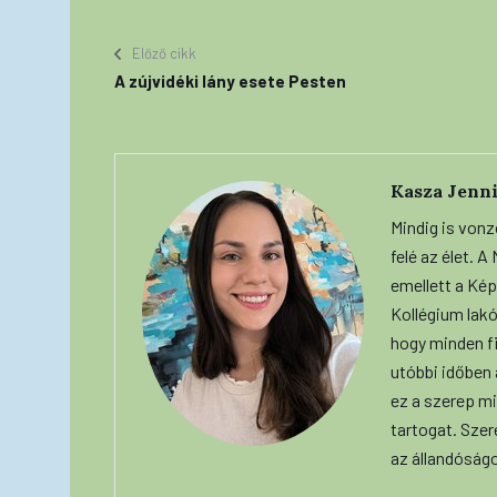
Előző cikk
A zújvidéki lány esete Pesten
Kasza Jenni
Mindig is vonz
felé az élet. 
emellett a Képe
Kollégium lakó
hogy minden f
utóbbi időben
ez a szerep mi
tartogat. Szer
az állandóság