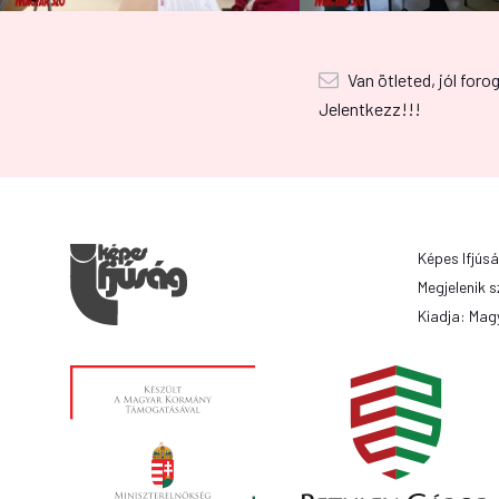
Van ötleted, jól foro
Jelentkezz!!!
Képes Ifjúsá
Megjelenik s
Kiadja: Magy