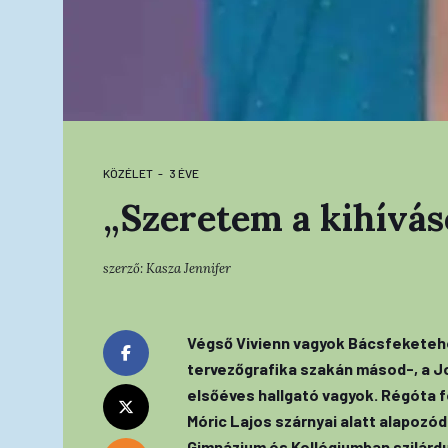
KÖZÉLET
3 ÉVE
„Szeretem a kihívás
szerző:
Kasza Jennifer
Végső Vivienn vagyok Bácsfeketehe
tervezőgrafika szakán másod-, a J
elsőéves hallgató vagyok. Régóta f
Móric Lajos szárnyai alatt alapoz
Gimnázium és Kollégiumban szilárdu