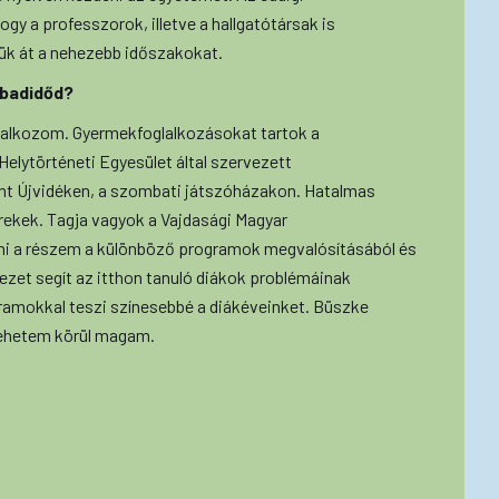
gy a professzorok, illetve a hallgatótársak is
ük át a nehezebb időszakokat.
abadidőd?
alkozom. Gyermekfoglalkozásokat tartok a
elytörténeti Egyesület által szervezett
nt Újvidéken, a szombati játszóházakon. Hatalmas
rekek. Tagja vagyok a Vajdasági Magyar
ni a részem a különböző programok megvalósításából és
vezet segít az itthon tanuló diákok problémáinak
amokkal teszi színesebbé a diákéveinket. Büszke
vehetem körül magam.