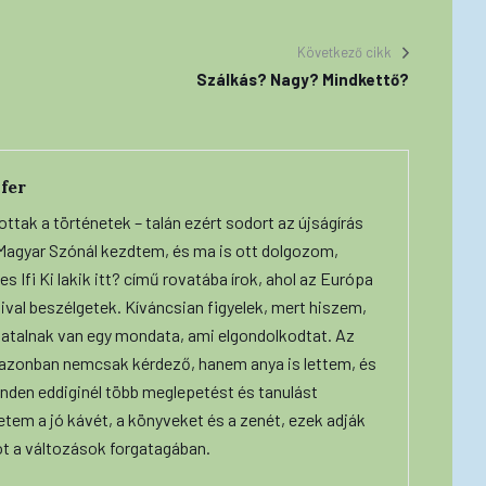
Következő cikk
Szálkás? Nagy? Mindkettő?
fer
ottak a történetek – talán ezért sodort az újságírás
A Magyar Szónál kezdtem, és ma is ott dolgozom,
s Ifi Ki lakik itt? című rovatába írok, ahol az Európa
ival beszélgetek. Kíváncsian figyelek, mert hiszem,
iatalnak van egy mondata, ami elgondolkodtat. Az
 azonban nemcsak kérdező, hanem anya is lettem, és
nden eddiginél több meglepetést és tanulást
etem a jó kávét, a könyveket és a zenét, ezek adják
ot a változások forgatagában.