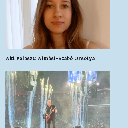
Aki választ: Almási-Szabó Orsolya