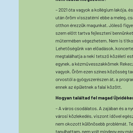
– 2021 óta vagyok a kollégium lakója, 
után öröm visszatérni ebbe a meleg, cs
otthon érezzük magunkat. Jóleső figye
szem előtt tartva fejleszteni bennünket
műtermében végezhetem. Nem is titkol
Lehetőségünk van előadások, koncertek 
megtalálhatja a neki tetsző közéleti e
egynek, a kézművesszakkörnek Rekeczki
vagyok. Öröm ezen színes közösség tag
orvostól a gyógyszerészen át, a progr
ennek az épületnek a falai között.
Hogyan találtad fel magad Újvidéke
– A város csodálatos. A zajában és a ny
városi közlekedés, viszont idővel egés
nem okozott különösebb problémát. Te
tanulhattam, nem volt mindegy egy más