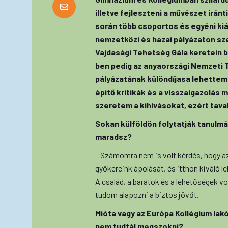
illetve fejleszteni a művészet irá
során több csoportos és egyéni k
nemzetközi és hazai pályázaton sz
Vajdasági Tehetség Gála keretein b
ben pedig az anyaországi Nemzeti 
pályázatának különdíjasa lehettem
építő kritikák és a visszaigazolás m
szeretem a kihívásokat, ezért tava
Sokan külföldön folytatják tanulmán
maradsz?
– Számomra nem is volt kérdés, hogy a
gyökereink ápolását, és itthon kiváló 
A család, a barátok és a lehetőségek v
tudom alapozni a biztos jövőt.
Mióta vagy az Európa Kollégium lakój
nem tudtál megszokni?