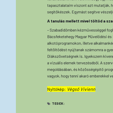
tapasztalataim viszont azt mutatják, ho
segítőkészek. Egymást segítve vészelj
A tanulás mellett mivel töltöd a sz
– Szabadidőmben kézművességgel fogl
Bácsfeketehegy Magyar Művelődési és H
alkotóprogramokon, illetve alkalmanké
feltöltődést nyújtanak számomra a gye
Diákszövetségnek is. Igyekszem kiven
a vizuális elemek tervezéséből. A szer
megoldásában, és közösségépítő progr
vagyok, hogy tenni akaró emberekkel 
Nyitókép:
Végső Vivienn
TEGEK: