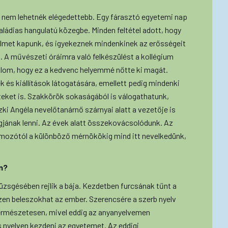
és nem lehetnék elégedettebb. Egy fárasztó egyetemi nap
aládias hangulatú közegbe. Minden feltétel adott, hogy
lmet kapunk, és igyekeznek mindenkinek az erősségeit
. A művészeti óráimra való felkészülést a kollégium
om, hogy ez a kedvenc helyemmé nőtte ki magát.
és kiállítások látogatására, emellett pedig mindenki
steket is. Szakkörök sokaságából is válogathatunk,
 Angéla nevelőtanárnő szárnyai alatt a vezetője is
jának lenni. Az évek alatt összekovácsolódunk. Az
amozótól a különböző mérnökökig mind itt nevelkedünk,
n?
üzsgésében rejlik a bája. Kezdetben furcsának tűnt a
zen beleszokhat az ember. Szerencsére a szerb nyelv
rmészetesen, mivel eddig az anyanyelvemen
 nyelven kezdeni az egyetemet. Az eddigi