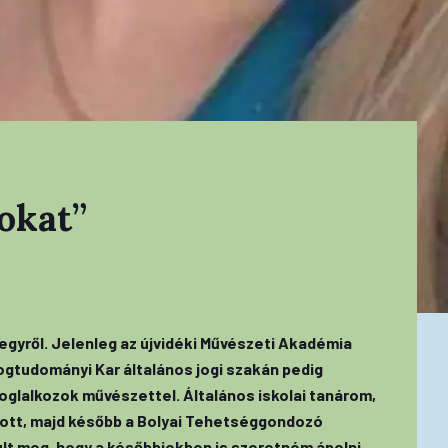
okat”
gyről. Jelenleg az újvidéki Művészeti Akadémia
ogtudományi Kar általános jogi szakán pedig
oglalkozok művészettel. Általános iskolai tanárom,
ódott, majd később a Bolyai Tehetséggondozó
lt meg, hogy a későbbiekben is szeretném ápolni,