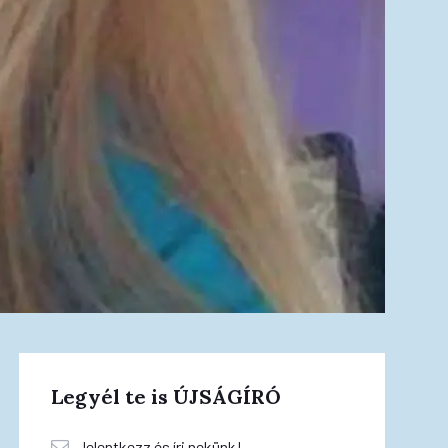
Legyél te is ÚJSÁGÍRÓ
Jelentkezz és írj nekünk!