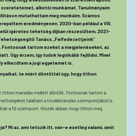
nti szeretetemet, alkotói munkámat. Tanulmányaim
iállításon mutathattam meg munkáim. Számos
erepeltem eredményesen. 2020-ban például a VIII.
elül ígéretes tehetség díjban részesültem, 2021-
Tehetségsegítő Tanács „Felfedezettjeink”
. Fontosnak tartom ezeket a megjelenéseket, az
iatt. Úgy érzem, így tudok leginkább fejlődni. Mivel
ly elkezdtem a jogi egyetemet is.
yaikat, te miért döntöttél úgy, hogy itthon
z itthon maradás mellett döntök. Fontosnak tartom a
lehetőségeket találtam a továbbtanulás szempontjából is.
oltak a fő szempont. Hiszek abban, hogy itthon meg
a? Mi az, ami tetszik itt, van-e esetleg valami, amit