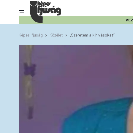
VE
Képes Ifjúság
Közélet
„Szeretem a kihívásokat”