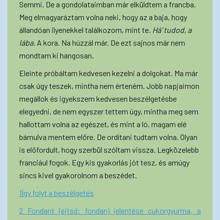
Semmi. De a gondolataimban már elküldtem a francba.
Meg elmagyaráztam volna neki, hogy az a baja, hogy
állandóan ilyenekkel találkozom, mint te.
Há’ tudod, a
lába.
A kora. Na húzzál már. De ezt sajnos már nem
mondtam ki hangosan.
Eleinte próbáltam kedvesen kezelni a dolgokat. Ma már
csak úgy teszek, mintha nem érteném. Jobb napjaimon
megállok és igyekszem kedvesen beszélgetésbe
elegyedni, de nem egyszer tettem úgy, mintha meg sem
hallottam volna az egészet, és mint a ló, magam elé
bámulva mentem előre. De ordítani tudtam volna. Olyan
is előfordult, hogy szerbül szóltam vissza. Legközelebb
franciául fogok. Egy kis gyakorlás jót tesz, és amúgy
sincs kivel gyakorolnom a beszédet.
1Így folyt a beszélgetés
2 Fondant (ejtsd: fondan) jelentése cukorgyurma, a