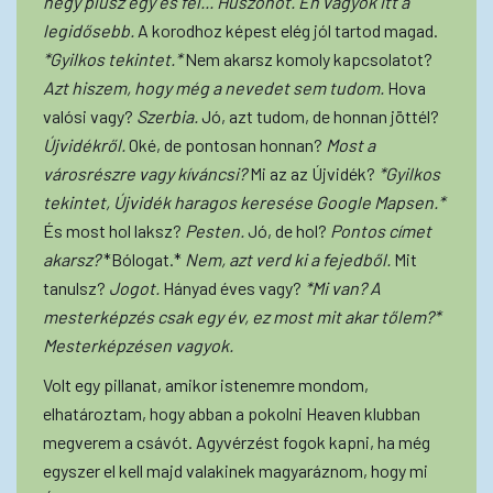
négy plusz egy és fél... Huszonöt. Én vagyok itt a
legidősebb.
A korodhoz képest elég jól tartod magad.
*Gyilkos tekintet.*
Nem akarsz komoly kapcsolatot?
Azt hiszem, hogy még a nevedet sem tudom.
Hova
valósi vagy?
Szerbia.
Jó, azt tudom, de honnan jöttél?
Újvidékről.
Oké, de pontosan honnan?
Most a
városrészre vagy kíváncsi?
Mi az az Újvidék?
*Gyilkos
tekintet, Újvidék haragos keresése Google Mapsen.*
És most hol laksz?
Pesten.
Jó, de hol?
Pontos címet
akarsz?
*Bólogat.*
Nem, azt verd ki a fejedből.
Mit
tanulsz?
Jogot.
Hányad éves vagy?
*Mi van? A
mesterképzés csak egy év, ez most mit akar tőlem?*
Mesterképzésen vagyok.
Volt egy pillanat, amikor istenemre mondom,
elhatároztam, hogy abban a pokolni Heaven klubban
megverem a csávót. Agyvérzést fogok kapni, ha még
egyszer el kell majd valakinek magyaráznom, hogy mi