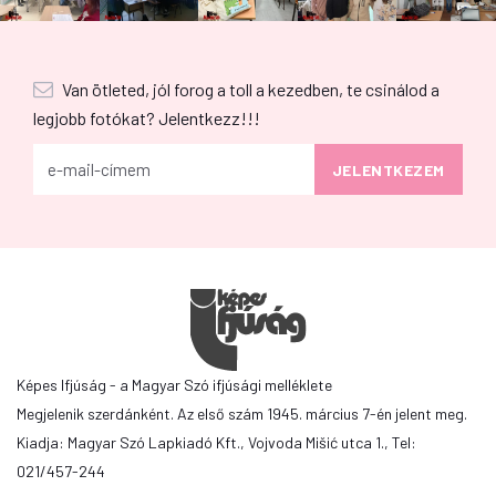
Van ötleted, jól forog a toll a kezedben, te csinálod a
legjobb fotókat? Jelentkezz!!!
Képes Ifjúság - a Magyar Szó ifjúsági melléklete
Megjelenik szerdánként. Az első szám 1945. március 7-én jelent meg.
Kiadja: Magyar Szó Lapkiadó Kft., Vojvoda Mišić utca 1., Tel:
021/457-244