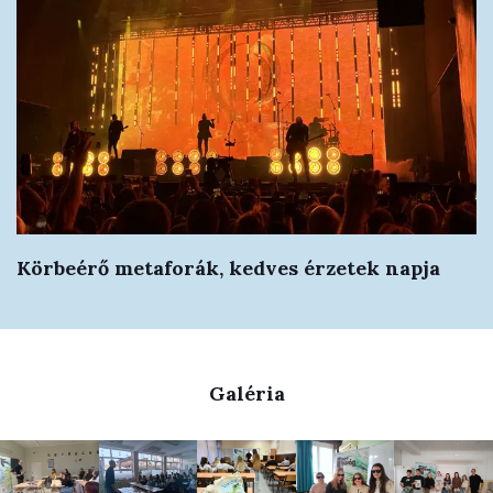
Körbeérő metaforák, kedves érzetek napja
Galéria