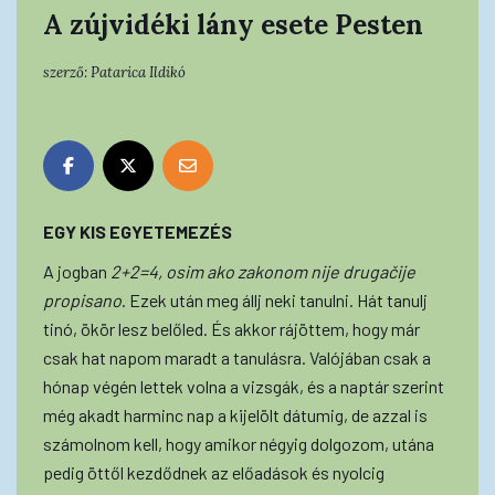
A zújvidéki lány esete Pesten
szerző:
Patarica Ildikó
EGY KIS EGYETEMEZÉS
A jogban
2+2=4, osim ako zakonom nije drugačije
propisano
. Ezek után meg állj neki tanulni. Hát tanulj
tinó, ökör lesz belőled. És akkor rájöttem, hogy már
csak hat napom maradt a tanulásra. Valójában csak a
hónap végén lettek volna a vizsgák, és a naptár szerint
még akadt harminc nap a kijelölt dátumig, de azzal is
számolnom kell, hogy amikor négyig dolgozom, utána
pedig öttől kezdődnek az előadások és nyolcig