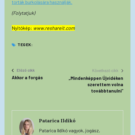
torták burkolására használják.
(Folytatjuk)
Nyitókép:
www.reshareit.com
TEGEK:
Előző cikk
Következő cikk
Akkor a forgás
„Mindenképpen Újvidéken
szerettem volna
továbbtanulni”
Patarica Ildikó
Patarica Ildikó vagyok, jogász,