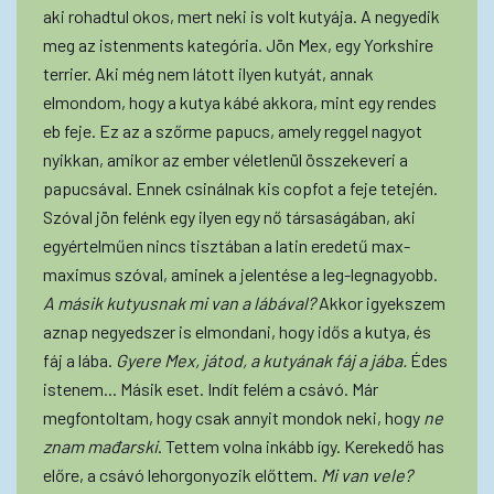
aki rohadtul okos, mert neki is volt kutyája. A negyedik
meg az istenments kategória. Jön Mex, egy Yorkshire
terrier. Aki még nem látott ilyen kutyát, annak
elmondom, hogy a kutya kábé akkora, mint egy rendes
eb feje. Ez az a szőrme papucs, amely reggel nagyot
nyikkan, amikor az ember véletlenül összekeveri a
papucsával. Ennek csinálnak kis copfot a feje tetején.
Szóval jön felénk egy ilyen egy nő társaságában, aki
egyértelműen nincs tisztában a latin eredetű max-
maximus szóval, aminek a jelentése a leg-legnagyobb.
A másik kutyusnak mi van a lábával?
Akkor igyekszem
aznap negyedszer is elmondani, hogy idős a kutya, és
fáj a lába.
Gyere Mex, játod, a kutyának fáj a jába.
Édes
istenem... Másik eset. Indít felém a csávó. Már
megfontoltam, hogy csak annyit mondok neki, hogy
ne
znam mađarski
. Tettem volna inkább így. Kerekedő has
előre, a csávó lehorgonyozik előttem.
Mi van vele?