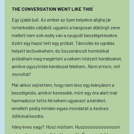
1
THE CONVERSATION WENT LIKE THIS
Egy újabb buli. Az ember az ilyen helyekre aligha jár
ismerkedés céljából, ugyanis a hangosan dübörgő zene
mellett nem sok esély van a nyugodt beszélgetésekre.
Azért egy hapsi tett egy próbát. Táncolás és ugrálás
helyett lecövekeltem, és összeráncolt homlokkal
próbáltam meg megérteni a nekem intézett kérdéseket,
amikre úgyszintén kérdéssel feleltem.
Nem értem, mit
mondtál!
Már akkor sejtettem, hogy nem lesz egy leányálom a
beszélgetés, amikor kevesebb, mint egy óra alatt már
harmadszor tette fel nekem ugyanazt a kérdést,
emellett pedig minden egyes mondatát a
kedves
Ildikó
val kezdte.
Hány éves vagy?
Húsz múltam. Huszoooooooooooon