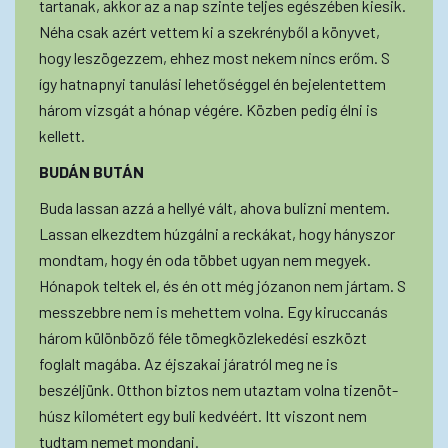
tartanak, akkor az a nap szinte teljes egészében kiesik.
Néha csak azért vettem ki a szekrényből a könyvet,
hogy leszögezzem, ehhez most nekem nincs erőm. S
így hatnapnyi tanulási lehetőséggel én bejelentettem
három vizsgát a hónap végére. Közben pedig élni is
kellett.
BUDÁN BUTÁN
Buda lassan azzá a hellyé vált, ahova bulizni mentem.
Lassan elkezdtem húzgálni a reckákat, hogy hányszor
mondtam, hogy én oda többet ugyan nem megyek.
Hónapok teltek el, és én ott még józanon nem jártam. S
messzebbre nem is mehettem volna. Egy kiruccanás
három különböző féle tömegközlekedési eszközt
foglalt magába. Az éjszakai járatról meg ne is
beszéljünk. Otthon biztos nem utaztam volna tizenöt-
húsz kilométert egy buli kedvéért. Itt viszont nem
tudtam nemet mondani.