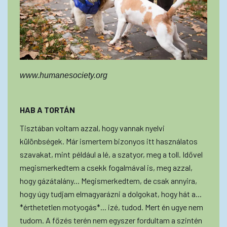
www.humanesociety.org
HAB A TORTÁN
Tisztában voltam azzal, hogy vannak nyelvi
különbségek. Már ismertem bizonyos itt használatos
szavakat, mint például a lé, a szatyor, meg a toll. Idővel
megismerkedtem a csekk fogalmával is, meg azzal,
hogy gázátalány... Megismerkedtem, de csak annyira,
hogy úgy tudjam elmagyarázni a dolgokat, hogy hát a...
*érthetetlen motyogás*... izé, tudod. Mert én ugye nem
tudom. A főzés terén nem egyszer fordultam a szintén