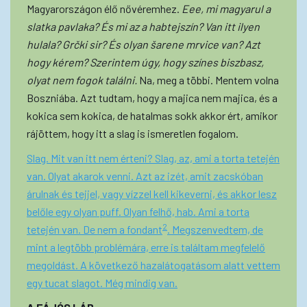
Magyarországon élő nővéremhez.
Eee, mi magyarul a
slatka pavlaka? És mi az a habtejszín? Van itt ilyen
hulala? Grčki sir? És olyan šarene mrvice van? Azt
hogy kérem? Szerintem úgy, hogy színes biszbasz,
olyat nem fogok találni.
Na, meg a többi. Mentem volna
Boszniába. Azt tudtam, hogy a majica nem majica, és a
kokica sem kokica, de hatalmas sokk akkor ért, amikor
rájöttem, hogy itt a slag is ismeretlen fogalom.
Slag. Mit van itt nem érteni? Slag, az, ami a torta tetején
van. Olyat akarok venni. Azt az izét, amit zacskóban
árulnak és tejjel, vagy vízzel kell kikeverni, és akkor lesz
belőle egy olyan puff. Olyan felhő, hab. Ami a torta
2
tetején van. De nem a fondant
. Megszenvedtem, de
mint a legtöbb problémára, erre is találtam megfelelő
megoldást. A következő hazalátogatásom alatt vettem
egy tucat slagot. Még mindig van.