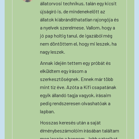
állatorvosi technikus, talán egy kicsit
újságíró is, de mindenekelőtt az
állatok kiábrándíthatatlan rajongója és
a nyelvek szerelmese. Vallom, hogy a
jó pap holtig tanul, de igazából még
nem döntöttem el, hogy mi leszek, ha
nagy leszek.
Annak idején tettem egy próbát és
elküldtem egy írásom a
szerkesztőségnek. Ennek már több
mint tíz éve. Azóta a Kifi csapatának
egyik állandó tagja vagyok, írásaim
pedig rendszeresen olvashatóak a
lapban.
Hosszas keresés után a saját
élménybeszámolóim írásában találtam
meg igazán a hangom. Jobb sztorikat