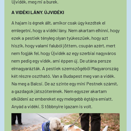
Újvidék, meg mi a burek.
A VIDÉKI LÁNY. ÚJVIDÉKI
A hajam is égnek állt, amikor csak úgy kezdtek el
emlegetni, hogy a vidéki lány. Nem akartam elhinni, hogy
ezek a pestiek tényleg olyan tyúkeszűek, hogy azt
hiszik, hogy valami faluból jöttem, csupán azért, mert
nem fogják fel, hogy Újvidék az egy szerbiai nagyváros
nem pedig egy vidék, ami éppen új. De utána persze
elmagyarázták. A pestiek szemszögéből Magyarország
két részre osztható. Van a Budapest meg van a vidék.
Na meg a Balcsi. De az szinte egy mini Pestnek számít,
a gazdagok játszóterének. Nem egyszer akartam
elküldeni az embereket egy melegebb égtájra emiatt.
Anyád a vidéki. S többnyire igazam is volt.