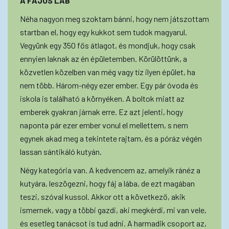
A FÁJÓS LÁB
Néha nagyon meg szoktam bánni, hogy nem játszottam
startban el, hogy egy kukkot sem tudok magyarul.
Vegyünk egy 350 fős átlagot, és mondjuk, hogy csak
ennyien laknak az én épületemben. Körülöttünk, a
közvetlen közelben van még vagy tíz ilyen épület, ha
nem több. Három-négy ezer ember. Egy pár óvoda és
iskola is található a környéken. A boltok miatt az
emberek gyakran járnak erre. Ez azt jelenti, hogy
naponta pár ezer ember vonul el mellettem, s nem
egynek akad meg a tekintete rajtam, és a póráz végén
lassan sántikáló kutyán.
Négy kategória van. A kedvencem az, amelyik ránéz a
kutyára, leszögezni, hogy fáj a lába, de ezt magában
teszi, szóval kussol. Akkor ott a következő, akik
ismernek, vagy a többi gazdi, aki megkérdi, mi van vele,
és esetleg tanácsot is tud adni. A harmadik csoport az,