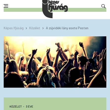
Képes Ifjúság
Közélet
A zújvidéki lány esete Pesten
KÖZÉLET
3 ÉVE