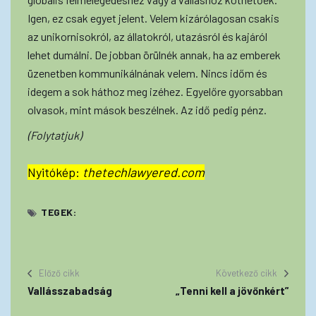
Igen, ez csak egyet jelent. Velem kizárólagosan csakis
az unikornisokról, az állatokról, utazásról és kajáról
lehet dumálni. De jobban örülnék annak, ha az emberek
üzenetben kommunikálnának velem. Nincs időm és
idegem a sok háthoz meg izéhez. Egyelőre gyorsabban
olvasok, mint mások beszélnek. Az idő pedig pénz.
(Folytatjuk)
Nyitókép:
thetechlawyered.com
TEGEK:
Előző cikk
Következő cikk
Vallásszabadság
„Tenni kell a jövőnkért”