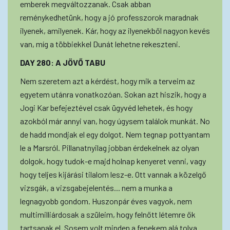
emberek megváltozzanak. Csak abban
reménykedhetünk, hogy a jó professzorok maradnak
ilyenek, amilyenek. Kár, hogy az ilyenekből nagyon kevés
van, míg a többiekkel Dunát lehetne rekeszteni.
DAY 280: A JÖVŐ TABU
Nem szeretem azt a kérdést, hogy mik a terveim az
egyetem utánra vonatkozóan. Sokan azt hiszik, hogy a
Jogi Kar befejeztével csak ügyvéd lehetek, és hogy
azokból már annyi van, hogy úgysem találok munkát. No
de hadd mondjak el egy dolgot. Nem tegnap pottyantam
le a Marsról. Pillanatnyilag jobban érdekelnek az olyan
dolgok, hogy tudok-e majd holnap kenyeret venni, vagy
hogy teljes kijárási tilalom lesz-e. Ott vannak a közelgő
vizsgák, a vizsgabejelentés... nem a munka a
legnagyobb gondom. Huszonpár éves vagyok, nem
multimilliárdosak a szüleim, hogy felnőtt létemre ők
tartsanak el. Sosem volt minden a fenekem alá tolva.