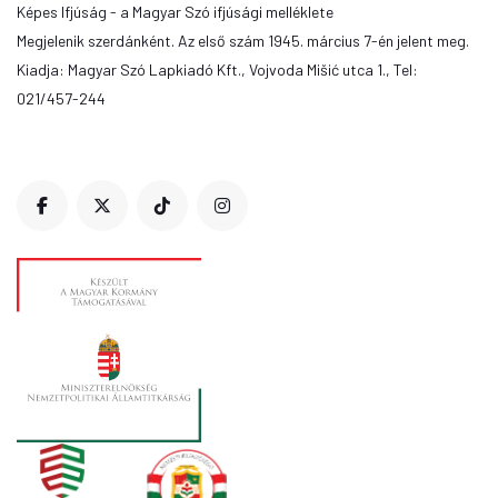
Képes Ifjúság - a Magyar Szó ifjúsági melléklete
Megjelenik szerdánként. Az első szám 1945. március 7-én jelent meg.
Kiadja: Magyar Szó Lapkiadó Kft., Vojvoda Mišić utca 1., Tel:
021/457-244