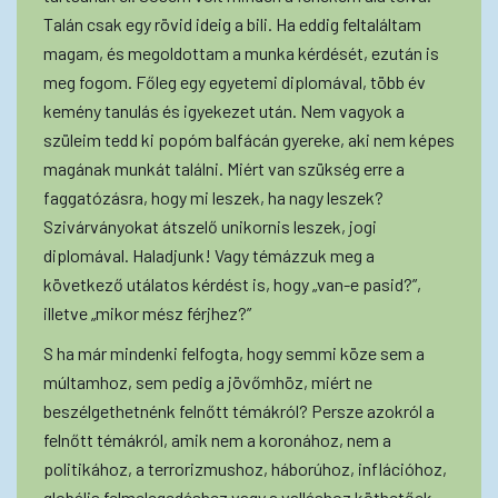
Talán csak egy rövid ideig a bili. Ha eddig feltaláltam
magam, és megoldottam a munka kérdését, ezután is
meg fogom. Főleg egy egyetemi diplomával, több év
kemény tanulás és igyekezet után. Nem vagyok a
szüleim tedd ki popóm balfácán gyereke, aki nem képes
magának munkát találni. Miért van szükség erre a
faggatózásra, hogy mi leszek, ha nagy leszek?
Szivárványokat átszelő unikornis leszek, jogi
diplomával. Haladjunk! Vagy témázzuk meg a
következő utálatos kérdést is, hogy „van-e pasid?”,
illetve „mikor mész férjhez?”
S ha már mindenki felfogta, hogy semmi köze sem a
múltamhoz, sem pedig a jövőmhöz, miért ne
beszélgethetnénk felnőtt témákról? Persze azokról a
felnőtt témákról, amik nem a koronához, nem a
politikához, a terrorizmushoz, háborúhoz, inflációhoz,
globális felmelegedéshez vagy a valláshoz köthetőek.