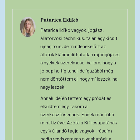
Patarica Ildikó
Patarica Ildikó vagyok, jogász,
állatorvosi technikus, talán egy kicsit
újságíró is, de mindenekelőtt az
állatok kiábrándíthatatlan rajongója és
a nyelvek szerelmese. Vallom, hogy a
jó pap holtig tanul, de igazából még
nem döntöttem el, hogy mi leszek, ha
nagy leszek.
Annak idején tettem egy próbát és
elküldtem egy írásom a
szerkesztőségnek. Ennek már több
mint tíz éve. Azóta a Kifi csapatának
egyik állandó tagja vagyok, írásaim
pedig rendszeresen olvashatóak a