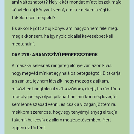
ami változhatott? Melyik két mondat miatt leszek majd
kénytelen új könyvet venni, amikor nekem a régi is
tökéletesen megfelel?
És akkor kijött az új könyv, ami nagyon nem felel meg,
még akkor sem, ha így nyolc oldallal kevesebbet kell
megtanulni.
DAY 279: ARANYSZÍVŰ PROFESSZOROK
A maszkviselésnek rengeteg előnye van azon kívül,
hogy megvéd minket egy halálos betegségtől. Eltakarja
a szánkat, így nem látszik, hogy mozog az ajkam,
miközben hangtalanul szitkozódom, elrejt, ha rámtör a
mosolygás egy olyan pillanatban, amikor még levegőt
sem lenne szabad venni, és csak a vizsgán jöttem rá,
mekkora szerencse, hogy egy tenyérnyi anyag el tudja
takarni, ha leesik az állam meglepetésemben. Mert
éppen ez történt.