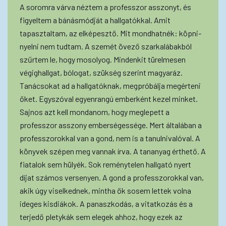
A soromra várva néztem a professzor asszonyt, és
figyeltem a bánásmódját a hallgatókkal. Amit
tapasztaltam, az elképesztő. Mit mondhatnék: köpni-
nyelni nem tudtam. A szemét övező szarkalábakból
szűrtem le, hogy mosolyog. Mindenkit türelmesen
végighallgat, bólogat, szükség szerint magyaráz.
Tanácsokat ad a hallgatóknak, megpróbálja megérteni
őket. Egyszóval egyenrangú emberként kezel minket.
Sajnos azt kell mondanom, hogy meglepett a
professzor asszony emberségessége. Mert általában a
professzorokkal van a gond, nem is a tanulnivalóval. A
könyvek szépen meg vannak írva. A tananyag érthető. A
fiatalok sem hülyék. Sok reménytelen hallgató nyert
díjat számos versenyen. A gond a professzorokkal van,
akik úgy viselkednek, mintha ők sosem lettek volna
ideges kisdiákok. A panaszkodás, a vitatkozás és a
terjedő pletykák sem elegek ahhoz, hogy ezek az