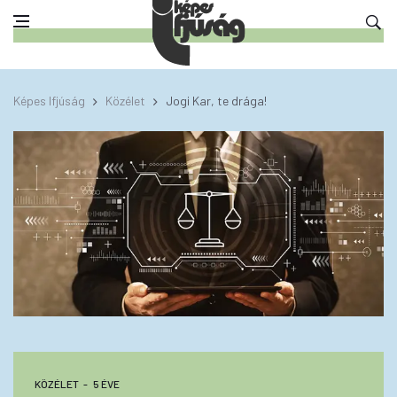
Képes Ifjúság
Közélet
Jogi Kar, te drága!
KÖZÉLET
5 ÉVE