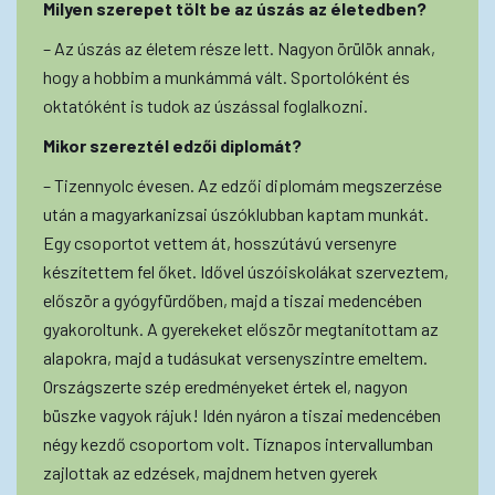
Milyen szerepet tölt be az úszás az életedben?
– Az úszás az életem része lett. Nagyon örülök annak,
hogy a hobbim a munkámmá vált. Sportolóként és
oktatóként is tudok az úszással foglalkozni.
Mikor szereztél edzői diplomát?
– Tizennyolc évesen. Az edzői diplomám megszerzése
után a magyarkanizsai úszóklubban kaptam munkát.
Egy csoportot vettem át, hosszútávú versenyre
készítettem fel őket. Idővel úszóiskolákat szerveztem,
először a gyógyfürdőben, majd a tiszai medencében
gyakoroltunk. A gyerekeket először megtanítottam az
alapokra, majd a tudásukat versenyszintre emeltem.
Országszerte szép eredményeket értek el, nagyon
büszke vagyok rájuk! Idén nyáron a tiszai medencében
négy kezdő csoportom volt. Tíznapos intervallumban
zajlottak az edzések, majdnem hetven gyerek