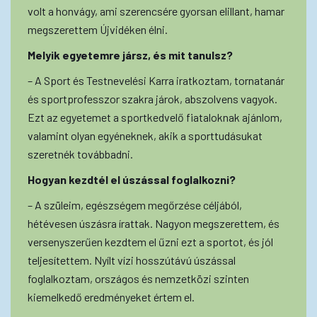
volt a honvágy, ami szerencsére gyorsan elillant, hamar
megszerettem Újvidéken élni.
Melyik egyetemre jársz, és mit tanulsz?
– A Sport és Testnevelési Karra iratkoztam, tornatanár
és sportprofesszor szakra járok, abszolvens vagyok.
Ezt az egyetemet a sportkedvelő fiataloknak ajánlom,
valamint olyan egyéneknek, akik a sporttudásukat
szeretnék továbbadni.
Hogyan kezdtél el úszással foglalkozni?
– A szüleim, egészségem megőrzése céljából,
hétévesen úszásra írattak. Nagyon megszerettem, és
versenyszerűen kezdtem el űzni ezt a sportot, és jól
teljesítettem. Nyílt vízi hosszútávú úszással
foglalkoztam, országos és nemzetközi szinten
kiemelkedő eredményeket értem el.