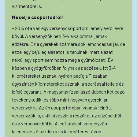
vízimentőre is.
Mesélj a csoportodról!
– 2015 óta van egy versenycsoportom, amely évről évre
bővül. A versenyzők heti 3-4 alkalommal járnak
edzésre. Ez a gyerekek számára sok lemondással jár, de
ezzel egyidejűleg alázatot is tanulnak, mert alázat
nélkül egy sport sem hozza meg a gyümölcsét! Év
közben a gyógyfürdőben folynak az edzések, itt 3-4
kilométereket úsznak, nyáron pedig a Tiszában
úgyszintén kilométereket úsznak, a sodrással felfelé és
lefelé egyaránt. A magyarkanizsai úszóklubban két edző
tevékenykedik, és több mint negyven gyerek jár
versenyekre. Az én csoportomban vannak felnőtt
versenyzők is, akik kiveszik a részüket az edzésekből
és a versenyekből is. A legfiatalabb versenyzőm
kilencéves, ő az idén az 5 kilométeres távon