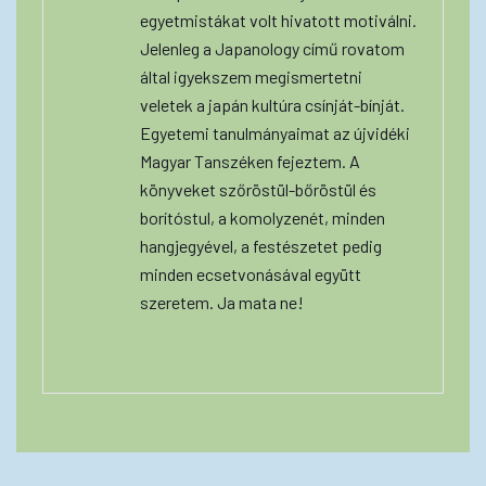
egyetmistákat volt hivatott motiválni.
Jelenleg a Japanology című rovatom
által igyekszem megismertetni
veletek a japán kultúra csínját-bínját.
Egyetemi tanulmányaimat az újvidéki
Magyar Tanszéken fejeztem. A
könyveket szőröstül-bőröstül és
borítóstul, a komolyzenét, minden
hangjegyével, a festészetet pedig
minden ecsetvonásával együtt
szeretem. Ja mata ne!