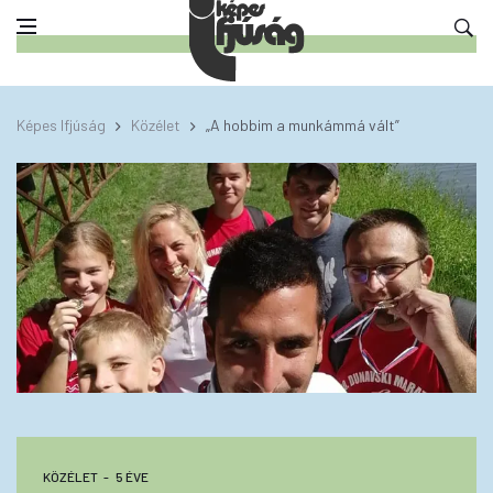
Képes Ifjúság
Közélet
„A hobbim a munkámmá vált”
KÖZÉLET
5 ÉVE