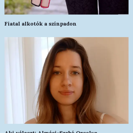
Fiatal alkotók a színpadon
Aki választ: Almási-Szabó Orsolya