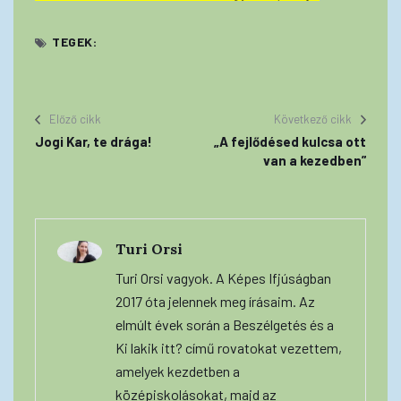
TEGEK:
Előző cikk
Következő cikk
Jogi Kar, te drága!
„A fejlődésed kulcsa ott
van a kezedben”
Turi Orsi
Turi Orsi vagyok. A Képes Ifjúságban
2017 óta jelennek meg írásaim. Az
elmúlt évek során a Beszélgetés és a
Ki lakik itt? című rovatokat vezettem,
amelyek kezdetben a
középiskolásokat, majd az