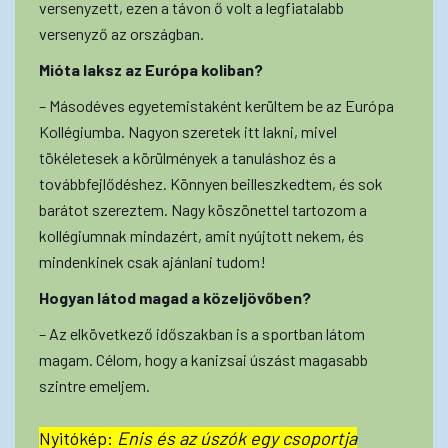
versenyzett, ezen a távon ő volt a legfiatalabb
versenyző az országban.
Mióta laksz az Európa koliban?
– Másodéves egyetemistaként kerültem be az Európa
Kollégiumba. Nagyon szeretek itt lakni, mivel
tökéletesek a körülmények a tanuláshoz és a
továbbfejlődéshez. Könnyen beilleszkedtem, és sok
barátot szereztem. Nagy köszönettel tartozom a
kollégiumnak mindazért, amit nyújtott nekem, és
mindenkinek csak ajánlani tudom!
Hogyan látod magad a közeljövőben?
– Az elkövetkező időszakban is a sportban látom
magam. Célom, hogy a kanizsai úszást magasabb
szintre emeljem.
Nyitókép:
Enis és az úszók egy csoportja