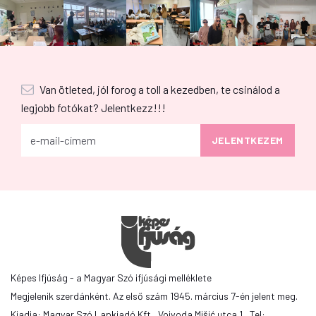
Van ötleted, jól forog a toll a kezedben, te csinálod a
legjobb fotókat? Jelentkezz!!!
Képes Ifjúság - a Magyar Szó ifjúsági melléklete
Megjelenik szerdánként. Az első szám 1945. március 7-én jelent meg.
Kiadja: Magyar Szó Lapkiadó Kft., Vojvoda Mišić utca 1., Tel: