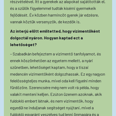
részvételével. Itt a gyerekek az alapokat sajátították el,
és a szülők figyelemmel tudták kísérni gyermekeik
fejlődését. Év közben harmincöt gyerek jár edzésre,
vannak köztük versenyzők, de kezdők is.
Az interjú előtt említetted, hogy vízimentőként
dolgoztál nyáron. Hogyan kaptad ezt a
lehetőséget?
– Szabadkán befejeztem a vízimentő tanfolyamot, és
ennek köszönhetően az egyetem mellett, a nyári
szünetben, lehetőséget kaptam, hogy a tiszai
medencén vízimentőként dolgozhassak. Ez egy nagyon
felelősségteljes munka, mivel oda kell figyelni minden
fürdőzőre. Szerencsére még nem volt rá példa, hogy
valakit menteni kelljen. Ezúton üzenem azoknak, akik
fuldokló embert látnak, és nem vízimentők, hogy
egyedül ne induljanak segítséget nyújtani, mivel a
fuldokló egyaránt veszélyes tud lenni önmagára és a