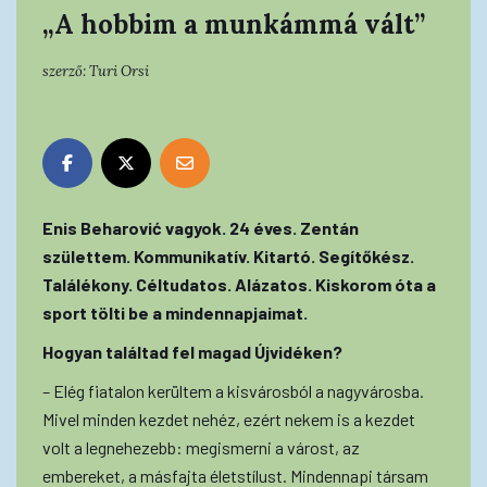
„A hobbim a munkámmá vált”
szerző:
Turi Orsi
Enis Beharović vagyok. 24 éves. Zentán
születtem. Kommunikatív. Kitartó. Segítőkész.
Találékony. Céltudatos. Alázatos. Kiskorom óta a
sport tölti be a mindennapjaimat.
Hogyan találtad fel magad Újvidéken?
– Elég fiatalon kerültem a kisvárosból a nagyvárosba.
Mivel minden kezdet nehéz, ezért nekem is a kezdet
volt a legnehezebb: megismerni a várost, az
embereket, a másfajta életstílust. Mindennapi társam