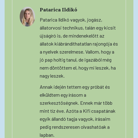
Patarica Ildikó
Patarica Ildikó vagyok, jogász,
állatorvosi technikus, talán egy kicsit
újságíró is, de mindenekelőtt az
állatok kiábrándíthatatlan rajongója és
a nyelvek szerelmese. Vallom, hogy a
jó pap holtig tanul, de igazából még
nem döntöttem el, hogy mi leszek, ha
nagy leszek.
Annak idején tettem egy próbát és
elküldtem egy írásom a
szerkesztőségnek. Ennek már több
mint tíz éve. Azóta a Kifi csapatának
egyik állandó tagja vagyok, írásaim
pedig rendszeresen olvashatóak a
lapban.