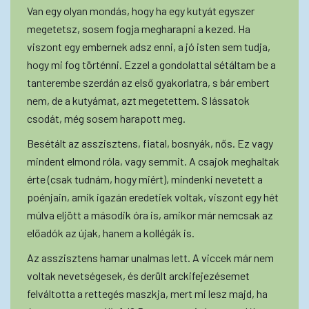
Van egy olyan mondás, hogy ha egy kutyát egyszer
megetetsz, sosem fogja megharapni a kezed. Ha
viszont egy embernek adsz enni, a jó isten sem tudja,
hogy mi fog történni. Ezzel a gondolattal sétáltam be a
tanterembe szerdán az első gyakorlatra, s bár embert
nem, de a kutyámat, azt megetettem. S lássatok
csodát, még sosem harapott meg.
Besétált az asszisztens, fiatal, bosnyák, nős. Ez vagy
mindent elmond róla, vagy semmit. A csajok meghaltak
érte (csak tudnám, hogy miért), mindenki nevetett a
poénjain, amik igazán eredetiek voltak, viszont egy hét
múlva eljött a második óra is, amikor már nemcsak az
előadók az újak, hanem a kollégák is.
Az asszisztens hamar unalmas lett. A viccek már nem
voltak nevetségesek, és derült arckifejezésemet
felváltotta a rettegés maszkja, mert mi lesz majd, ha