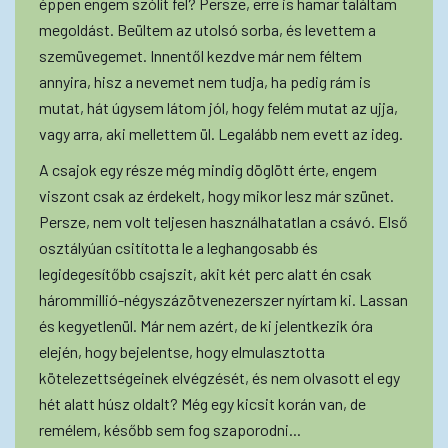
éppen engem szólít fel? Persze, erre is hamar találtam
megoldást. Beültem az utolsó sorba, és levettem a
szemüvegemet. Innentől kezdve már nem féltem
annyira, hisz a nevemet nem tudja, ha pedig rám is
mutat, hát úgysem látom jól, hogy felém mutat az ujja,
vagy arra, aki mellettem ül. Legalább nem evett az ideg.
A csajok egy része még mindig döglött érte, engem
viszont csak az érdekelt, hogy mikor lesz már szünet.
Persze, nem volt teljesen használhatatlan a csávó. Első
osztályúan csitította le a leghangosabb és
legidegesítőbb csajszit, akit két perc alatt én csak
hárommillió-négyszázötvenezerszer nyírtam ki. Lassan
és kegyetlenül. Már nem azért, de ki jelentkezik óra
elején, hogy bejelentse, hogy elmulasztotta
kötelezettségeinek elvégzését, és nem olvasott el egy
hét alatt húsz oldalt? Még egy kicsit korán van, de
remélem, később sem fog szaporodni...