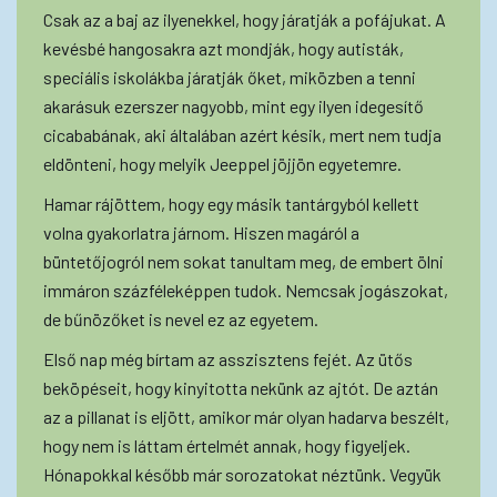
Csak az a baj az ilyenekkel, hogy járatják a pofájukat. A
kevésbé hangosakra azt mondják, hogy autisták,
speciális iskolákba járatják őket, miközben a tenni
akarásuk ezerszer nagyobb, mint egy ilyen idegesítő
cicababának, aki általában azért késik, mert nem tudja
eldönteni, hogy melyik Jeeppel jöjjön egyetemre.
Hamar rájöttem, hogy egy másik tantárgyból kellett
volna gyakorlatra járnom. Hiszen magáról a
büntetőjogról nem sokat tanultam meg, de embert ölni
immáron százféleképpen tudok. Nemcsak jogászokat,
de bűnözőket is nevel ez az egyetem.
Első nap még bírtam az asszisztens fejét. Az ütős
beköpéseit, hogy kinyitotta nekünk az ajtót. De aztán
az a pillanat is eljött, amikor már olyan hadarva beszélt,
hogy nem is láttam értelmét annak, hogy figyeljek.
Hónapokkal később már sorozatokat néztünk. Vegyük