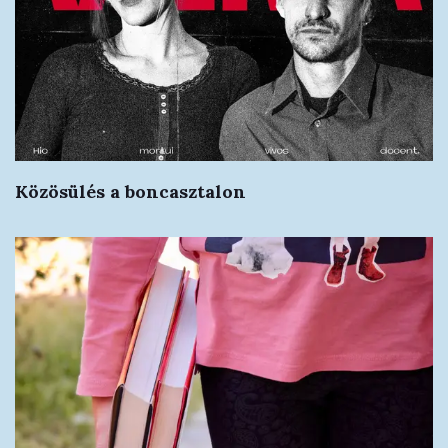
Közösülés a boncasztalon