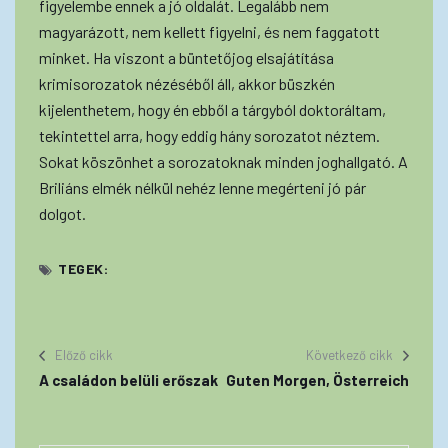
figyelembe ennek a jó oldalát. Legalább nem
magyarázott, nem kellett figyelni, és nem faggatott
minket. Ha viszont a büntetőjog elsajátítása
krimisorozatok nézéséből áll, akkor büszkén
kijelenthetem, hogy én ebből a tárgyból doktoráltam,
tekintettel arra, hogy eddig hány sorozatot néztem.
Sokat köszönhet a sorozatoknak minden joghallgató. A
Briliáns elmék nélkül nehéz lenne megérteni jó pár
dolgot.
TEGEK:
Előző cikk
Következő cikk
A családon belüli erőszak
Guten Morgen, Österreich