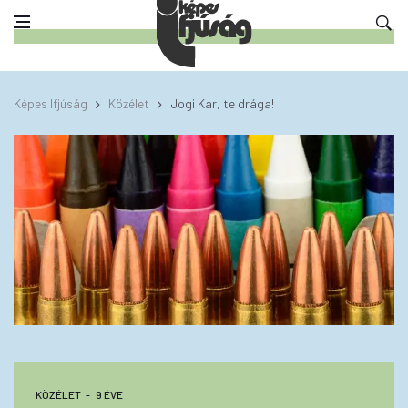
Képes Ifjúság
Közélet
Jogi Kar, te drága!
KÖZÉLET
9 ÉVE