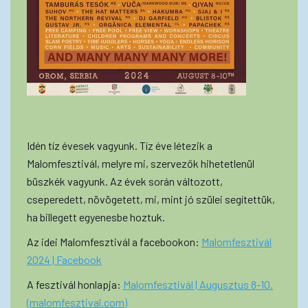
Idén tíz évesek vagyunk. Tíz éve létezik a
Malomfesztivál, melyre mi, szervezők hihetetlenül
büszkék vagyunk. Az évek során változott,
cseperedett, növögetett, mi, mint jó szülei segítettük,
ha billegett egyenesbe hoztuk.
Az idei Malomfesztivál a facebookon:
Malomfesztivál
2024 | Facebook
A fesztivál honlapja:
Malomfesztivál | Augusztus 8-10.
(malomfesztival.com)