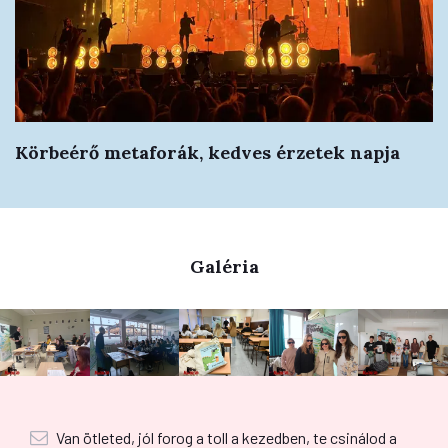
Körbeérő metaforák, kedves érzetek napja
Galéria
Van ötleted, jól forog a toll a kezedben, te csinálod a