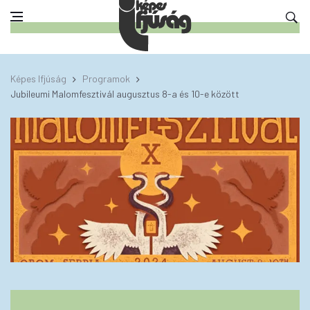
Képes Ifjúság
Programok
Jubileumi Malomfesztivál augusztus 8-a és 10-e között