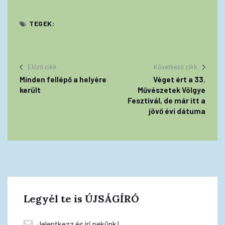
TEGEK:
Előző cikk
Következő cikk
Minden fellépő a helyére
Véget ért a 33.
került
Művészetek Völgye
Fesztivál, de már itt a
jövő évi dátuma
Legyél te is ÚJSÁGÍRÓ
Jelentkezz és írj nekünk!