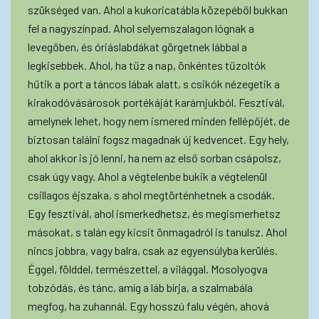
szükséged van. Ahol a kukoricatábla közepéből bukkan
fel a nagyszínpad. Ahol selyemszalagon lógnak a
levegőben, és óriáslabdákat görgetnek lábbal a
legkisebbek. Ahol, ha tűz a nap, önkéntes tűzoltók
hűtik a port a táncos lábak alatt, s csikók nézegetik a
kirakodóvásárosok portékáját karámjukból. Fesztivál,
amelynek lehet, hogy nem ismered minden fellépőjét, de
biztosan találni fogsz magadnak új kedvencet. Egy hely,
ahol akkor is jó lenni, ha nem az első sorban csápolsz,
csak úgy vagy. Ahol a végtelenbe bukik a végtelenül
csillagos éjszaka, s ahol megtörténhetnek a csodák.
Egy fesztivál, ahol ismerkedhetsz, és megismerhetsz
másokat, s talán egy kicsit önmagadról is tanulsz. Ahol
nincs jobbra, vagy balra, csak az egyensúlyba kerülés.
Éggel, földdel, természettel, a világgal. Mosolyogva
tobzódás, és tánc, amíg a láb bírja, a szalmabála
megfog, ha zuhannál. Egy hosszú falu végén, ahová