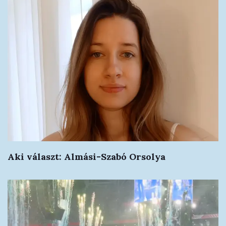
Aki választ: Almási-Szabó Orsolya