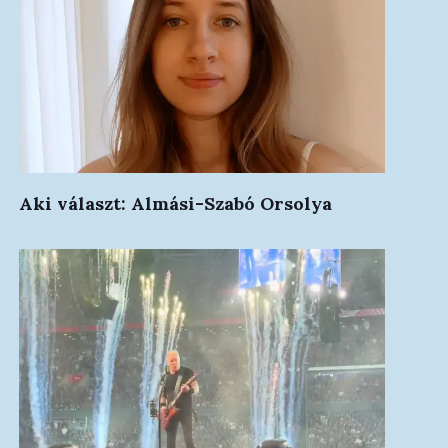
Aki választ: Almási-Szabó Orsolya