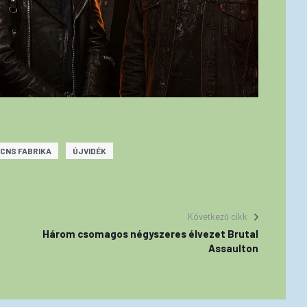
CNS FABRIKA
ÚJVIDÉK
Következő cikk
Három csomagos négyszeres élvezet Brutal
Assaulton