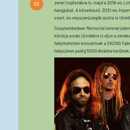
zenei toplistákra is, majd a 2019-es
Lo
hangjukat. A következő, 2021-es
Imper
szert, és népszerűségük azóta is töretl
Szeptemberben
Memorial
címmel jelen
körútja során Újvidékre is eljut a zene
felejthetetlen koncertnek a SKCNS Fab
helyszínen pedig 5000 dinárba kerülnek