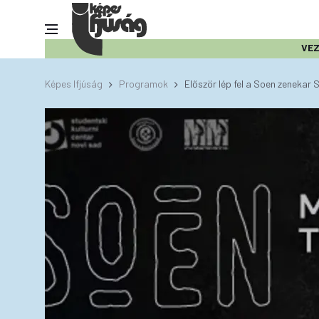
VE
Képes Ifjúság
Programok
Először lép fel a Soen zenekar