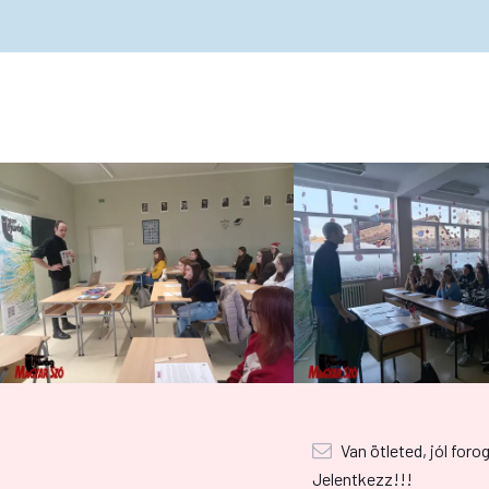
Van ötleted, jól foro
Jelentkezz!!!