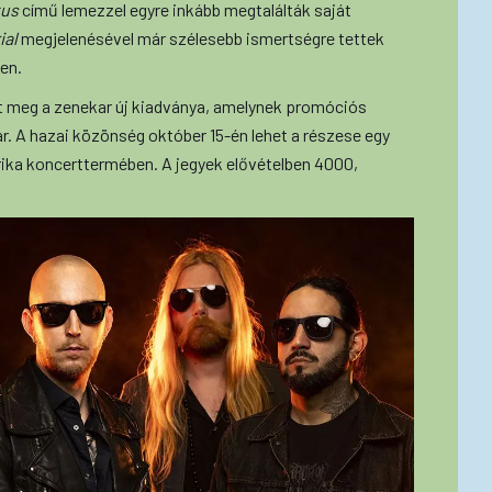
tus
című lemezzel egyre inkább megtalálták saját
ial
megjelenésével már szélesebb ismertségre tettek
en.
t meg a zenekar új kiadványa, amelynek promóciós
kar. A hazai közönség október 15-én lehet a részese egy
rika koncerttermében. A jegyek elővételben 4000,
.