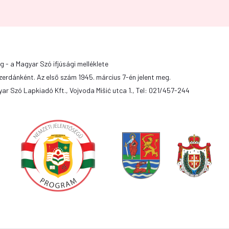
g - a Magyar Szó ifjúsági melléklete
zerdánként. Az első szám 1945. március 7-én jelent meg.
ar Szó Lapkiadó Kft., Vojvoda Mišić utca 1., Tel: 021/457-244