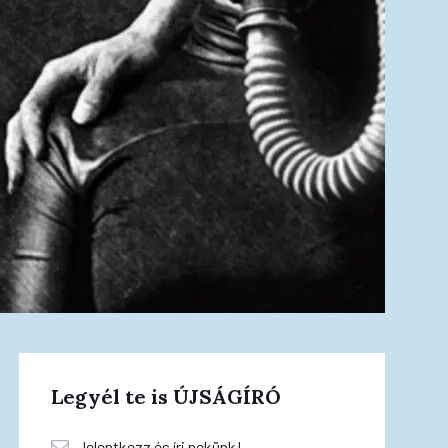
Legyél te is ÚJSÁGÍRÓ
Jelentkezz és írj nekünk!