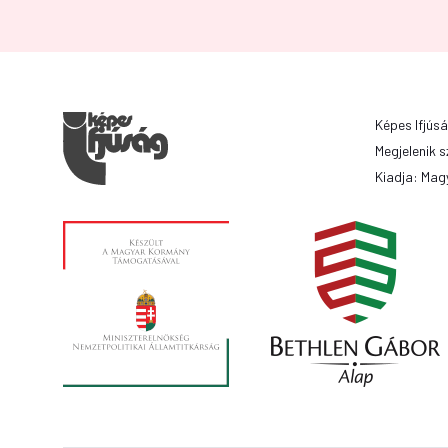
Képes Ifjúsá
Megjelenik s
Kiadja: Magy