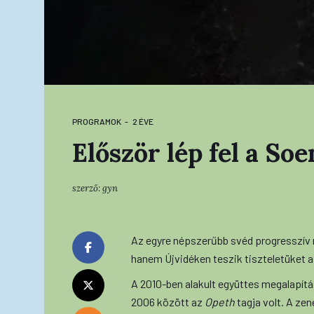
PROGRAMOK
2 ÉVE
Először lép fel a So
szerző:
gyn
Az egyre népszerűbb svéd progresszív 
hanem Újvidéken teszik tiszteletüket a
A 2010-ben alakult együttes megalapít
2006 között az
Opeth
tagja volt. A ze