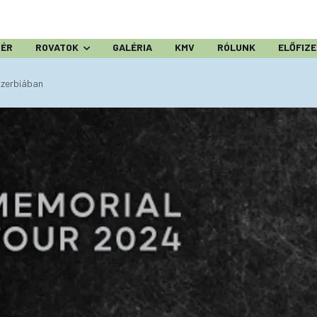
ZÉR
ROVATOK
GALÉRIA
KMV
RÓLUNK
ELŐFIZ
 Szerbiában