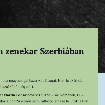
en zenekar Szerbiában
metál négyesfogat hazánkba látogat. Nem is akárhol,
 hazai közönség előtt.
ása
Martin López
nevéhez fűződik, aki korábban, 1997-
nekar
Cognitive
című bemutatkozó lemeze feljutott a finn