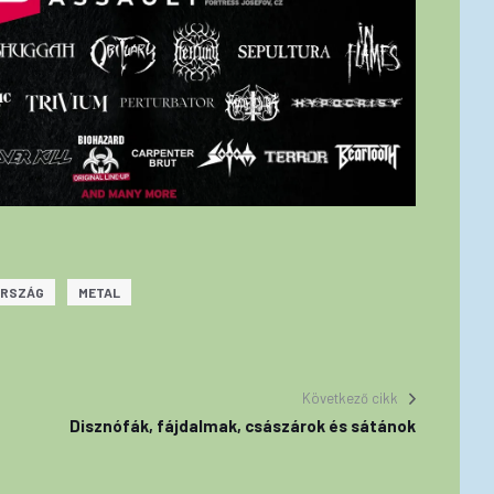
ORSZÁG
METAL
Következő cikk
Disznófák, fájdalmak, császárok és sátánok