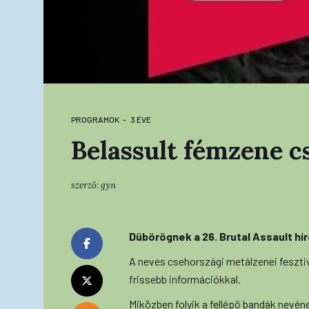
PROGRAMOK
3 ÉVE
Belassult fémzene c
szerző:
gyn
Dübörögnek a 26. Brutal Assault hír
A neves csehországi metálzenei feszti
frissebb információkkal.
Miközben folyik a fellépő bandák nevén