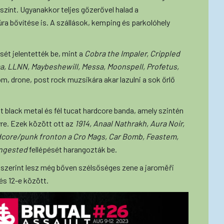
yszínt. Ugyanakkor teljes gőzerővel halad a
a bővítése is. A szállások, kemping és parkolóhely
sét jelentették be, mint a
Cobra the Impaler, Crippled
a, LLNN, Maybeshewill, Messa, Moonspell, Profetus,
om, drone, post rock muzsikára akar lazulni a sok őrlő
t black metal és fél tucat hardcore banda, amely szintén
re. Ezek között ott az
1914, Anaal Nathrakh, Aura Noir,
dcore/punk fronton a Cro Mags, Car Bomb, Feastem,
Ingested
fellépését harangozták be.
 szerint lesz még bőven szélsőséges zene a jaroměři
s 12-e között.