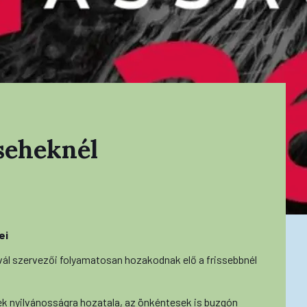
seheknél
ei
vál szervezői folyamatosan hozakodnak elő a frissebbnél
ek nyilvánosságra hozatala, az önkéntesek is buzgón