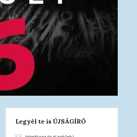
Legyél te is ÚJSÁGÍRÓ
Jelentkezz és írj nekünk!