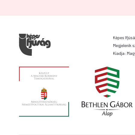
Képes Ifjúsá
Megjelenik s
Kiadja: Magy