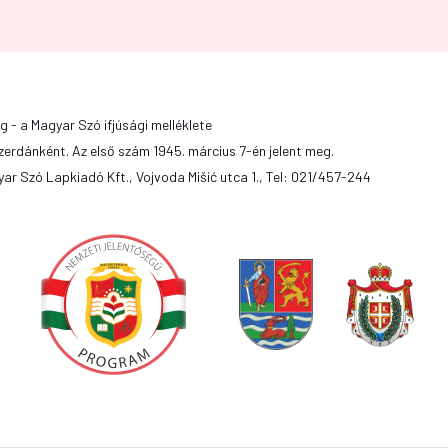
g - a Magyar Szó ifjúsági melléklete
zerdánként. Az első szám 1945. március 7-én jelent meg.
ar Szó Lapkiadó Kft., Vojvoda Mišić utca 1., Tel: 021/457-244