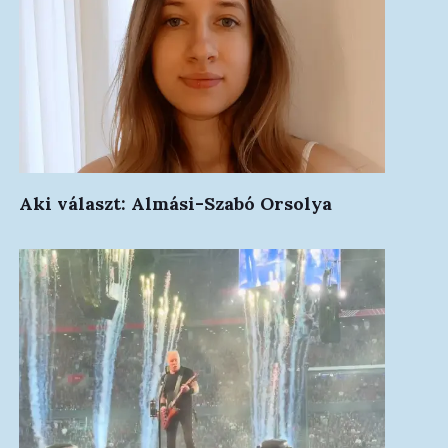
Aki választ: Almási-Szabó Orsolya