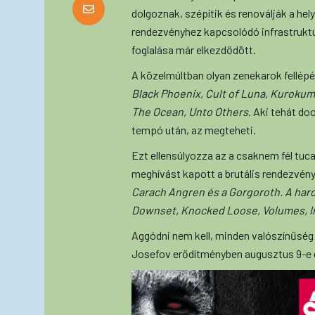
dolgoznak, szépítik és renoválják a hel
rendezvényhez kapcsolódó infrastruktúr
foglalása már elkezdődött.
A közelmúltban olyan zenekarok fellépé
Black Phoenix, Cult of Luna, Kurokum
The Ocean, Unto Others
. Aki tehát do
tempó után, az megteheti.
Ezt ellensúlyozza az a csaknem fél tuca
meghívást kapott a brutális rendezvény
Carach Angren és a Gorgoroth. A har
Downset, Knocked Loose, Volumes, 
Aggódni nem kell, minden valószínűség
Josefov erődítményben augusztus 9-e é