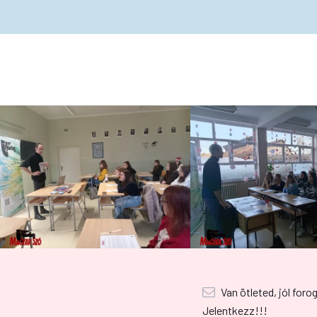
Van ötleted, jól foro
Jelentkezz!!!