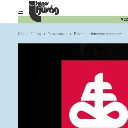
VE
Képes Ifjúság
Programok
Belassult fémzene cseheknél