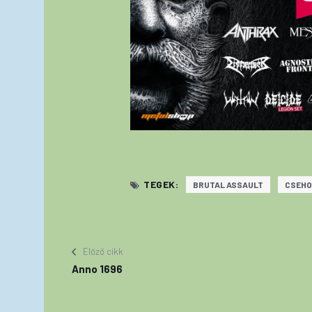
TEGEK:
BRUTAL ASSAULT
CSEH
Előző cikk
Anno 1696