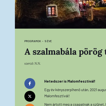
PROGRAMOK
5 ÉVE
A szalmabála pörög 
szerző:
N.N.
Hetedszer is Malomfesztivál!
Egy év kényszerpihenő után, 2021 augu
Malomfesztivál!
Nem ártott meg a csapatnak a szünet, h