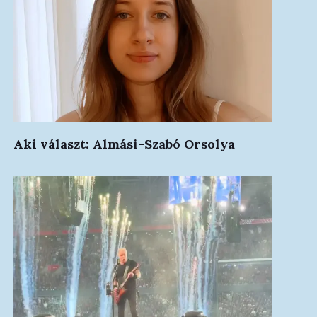
Aki választ: Almási-Szabó Orsolya