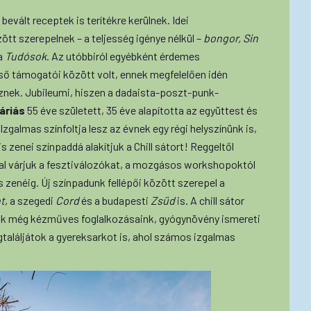
evált receptek is terítékre kerülnek. Idei
tt szerepelnek – a teljesség igénye nélkül –
bongor, Sin
a
Tudósok
. Az utóbbiról egyébként érdemes
ső támogatói között volt, ennek megfelelően idén
znek. Jubileumi, hiszen a dadaista-poszt-punk-
áriás
55 éve született, 35 éve alapította az együttest és
zgalmas színfoltja lesz az évnek egy régi helyszínünk is,
s zenei színpaddá alakítjuk a Chill sátort! Reggeltől
al várjuk a fesztiválozókat, a mozgásos workshopoktól
 zenéig. Új színpadunk fellépői között szerepel a
t
, a szegedi
Cord
és a budapesti
Zsüd
is. A chill sátor
nak még kézműves foglalkozásaink, gyógynövény ismereti
aláljátok a gyereksarkot is, ahol számos izgalmas