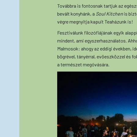
Továbbra is fontosnak tartjuk az egészs
bevált konyhánk, a
Soul Kitchen
is biz
végre megnyitja kapuit Teaházunk is!
Fesztiválunk filozófiájának egyik alapp
mindent, ami egyszerhasználatos. Ahhoz
Malmosok: ahogy az eddigi években, idén
bögrével, tányérral, evőeszközzel és fo
a természet megóvására.