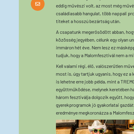
eddig művészi volt, az most még művés
családiasabb hangulat, több nappali pr
titeket a hosszú bezártság után.
A csapatunk megerősödött abban, hogy
közösség jegyében, célunk egy olyan 
immáron hét éve. Nem lesz ez másképp
tudjuk, hogy a Malomfesztivál nem a m
Kell valami régi, élő, valószerűtlen m
most is, úgy tartjuk ugyanis, hogy ez a 
is lehetne erre jobb példa, mint a TRE
együttműködése, melynek keretében há
három fesztiválja dolgozik együtt, ho
gyerekprogramok jó gyakorlatai gazdát
eredménye megkoronázza a Malomfeszti