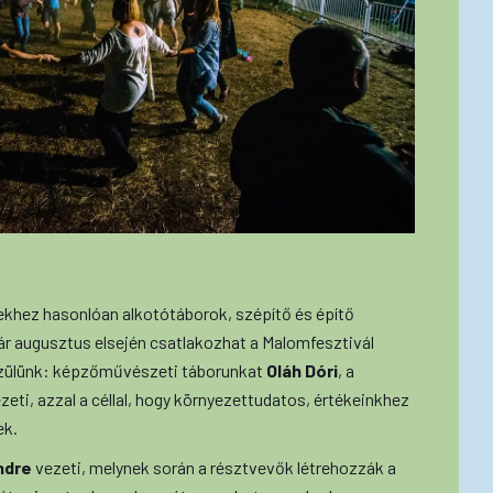
vekhez hasonlóan alkotótáborok, szépítő és építő
már augusztus elsején csatlakozhat a Malomfesztivál
szülünk: képzőművészeti táborunkat
Oláh Dóri
, a
eti, azzal a céllal, hogy környezettudatos, értékeinkhez
ek.
ndre
vezeti, melynek során a résztvevők létrehozzák a