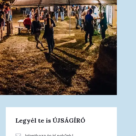
Legyél te is ÚJSÁGÍRÓ
Jelentkezz és írj nekünk!