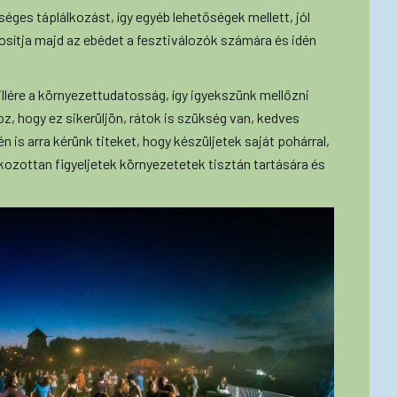
éges táplálkozást, így egyéb lehetőségek mellett, jól
tosítja majd az ebédet a fesztiválozók számára és idén
illére a környezettudatosság, így igyekszünk mellőzni
, hogy ez sikerüljön, rátok is szükség van, kedves
 is arra kérünk titeket, hogy készüljetek saját pohárral,
kozottan figyeljetek környezetetek tisztán tartására és