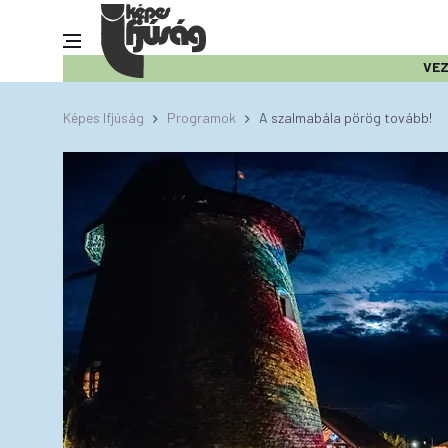
VE
Képes Ifjúság
Programok
A szalmabála pörög tovább!