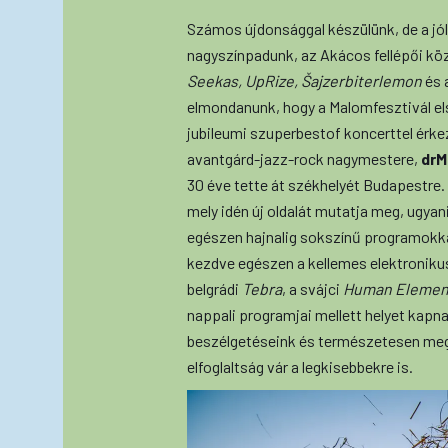
Számos újdonsággal készülünk, de a jól b
nagyszínpadunk, az Akácos fellépői közö
Seekas, UpRize, Šajzerbiterlemon
és 
elmondanunk, hogy a Malomfesztivál el
jubileumi szuperbestof koncerttel érke
avantgárd-jazz-rock nagymestere,
drM
30 éve tette át székhelyét Budapestre. I
mely idén új oldalát mutatja meg, ugyani
egészen hajnalig sokszínű programokk
kezdve egészen a kellemes elektronikus
belgrádi
Tebra
, a svájci
Human Elemen
nappali programjai mellett helyet kap
beszélgetéseink és természetesen megt
elfoglaltság vár a legkisebbekre is.