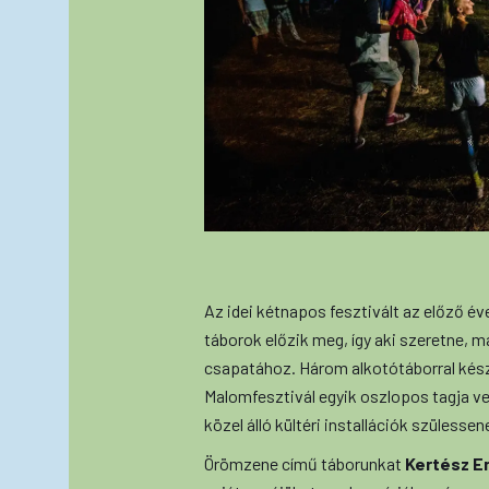
Az idei kétnapos fesztivált az előző é
táborok előzik meg, így aki szeretne, 
csapatához. Három alkotótáborral ké
Malomfesztivál egyik oszlopos tagja vez
közel álló kültéri installációk szülessen
Örömzene című táborunkat
Kertész E