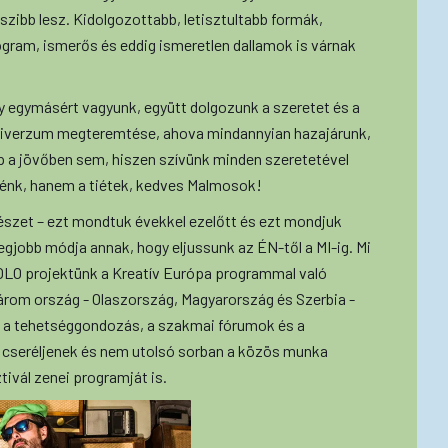
zibb lesz. Kidolgozottabb, letisztultabb formák,
ogram, ismerős és eddig ismeretlen dallamok is várnak
 egymásért vagyunk, együtt dolgozunk a szeretet és a
univerzum megteremtése, ahova mindannyian hazajárunk,
 a jövőben sem, hiszen szívünk minden szeretetével
iénk, hanem a tiétek, kedves Malmosok!
űvészet – ezt mondtuk évekkel ezelőtt és ezt mondjuk
legjobb módja annak, hogy eljussunk az ÉN-től a MI-ig. Mi
MOLO projektünk a Kreatív Európa programmal való
rom ország - Olaszország, Magyarország és Szerbia -
gy a tehetséggondozás, a szakmai fórumok és a
 cseréljenek és nem utolsó sorban a közös munka
vál zenei programját is.