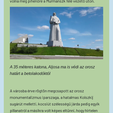
volna meg pihenőre a Murmanszk felé vezető úton.
A 35 méteres katona, Aljosa ma is védi az orosz
határt a betolakodóktól
A városba érve rögtön megcsapott az orosz
monumentalizmus iparszaga, a hatalmas Kolszkij
sugárút melletti, kocsiút szélességű járda pedig egyik
pillanatról a másikra volt képes eltűnni, hogy hirtelen