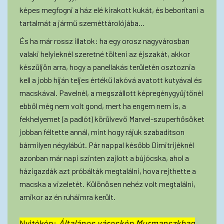
képes megfogni a ház elé kirakott kukát, és beborítani a
tartalmát a jármű szeméttárolójába…
És ha már rossz illatok: ha egy orosz nagyvárosban
valaki helyieknél szeretné tölteni az éjszakát, akkor
készüljön arra, hogy a panellakás területén osztoznia
kell a jobb híján teljes értékű lakóvá avatott kutyával és
macskával. Pavelnél, a megszállott képregénygyűjtőnél
ebből még nem volt gond, mert ha engem nem is, a
fekhelyemet (a padlót) körülvevő Marvel-szuperhősöket
jobban féltette annál, mint hogy rájuk szabadítson
bármilyen négylábút. Pár nappal később Dimitrijéknél
azonban már napi szinten zajlott a bújócska, ahol a
házigazdák azt próbálták megtalálni, hova rejthette a
macska a vizeletét. Különösen nehéz volt megtalálni,
amikor az én ruháimra került.
Nyitókép:
Általános városkép Murmanszkban