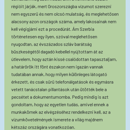
régióit járják, mert Oroszországba vízumot szerezni
nem egyszerű és nem olcsó mulatság, és meglehetősen
alacsony azon országok száma, amely lakosainak nem
kell végigjárni ezt a procedúrát. Ám Szerbia
történetesen egy ilyen, szóval meglehetősen
nyugodtan, az évszázados szláv barátság
büszkeségétől dagadó kebellel nyújtottam át az
útlevelem, hogy aztán kissé csalódottan tapasztaljam,
a határőrök itt fönt északon nem igazán vannak
tudatában annak, hogy milyen különleges látogató
érkezett, és csak sűrű telefonálgatások és egymásra
vetett tanácstalan pillantások után ütötték bele a
pecsétet a dokumentumomba. Pedig mindig is azt
gondoltam, hogy az egyetlen tudás, amivel ennek a
munkakörnek az elvégzéséhez rendelkezni kell, az a
vízumkövetelmények ismerete a világ majdnem
kétszáz országára vonatkozóan.