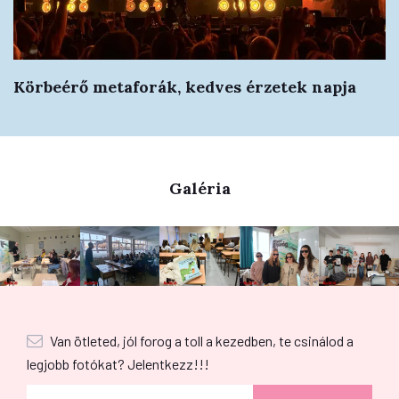
Körbeérő metaforák, kedves érzetek napja
Galéria
Van ötleted, jól forog a toll a kezedben, te csinálod a
legjobb fotókat? Jelentkezz!!!