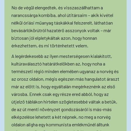
No de végül elengedtek, és visszaszállhattam a
narancssárga kombiba, ahol útitársaim – akik kivétel
nélkül óriási műanyag táskákkal felszerelt, láthatóan
bevásárlókörútról hazatérő asszonyok voltak – már
biztosan jól elpletykáltak azon, hogy honnan
érkezhettem, és mi történhetett velem.
A legérdekesebb az ilyen mesterségesen kialakított,
kultúraválasztó határátkelőkben az, hogy noha a
természeti régió minden elemében ugyanaz a norvég és
az orosz oldalon, mégis egészen más hangulatot áraszt
már az előtt is, hogy egyáltalán megérkeznénk az első
városba. Ennek csak egy része ered abból, hogy az
útjelző táblákon hirtelen szögletesebbé váltak a betűk,
de az út menti növényzet gondozásáról is más-más
elképzelése lehetett a két népnek, no meg a norvég
oldalon aligha egy kommunista emlékműnél álltunk