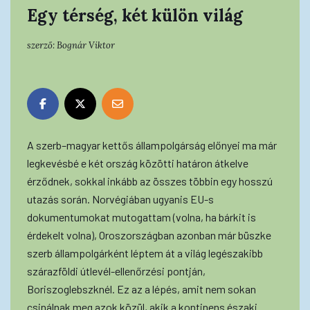
Egy térség, két külön világ
szerző:
Bognár Viktor
A szerb–magyar kettős állampolgárság előnyei ma már
legkevésbé e két ország közötti határon átkelve
érződnek, sokkal inkább az összes többin egy hosszú
utazás során. Norvégiában ugyanis EU-s
dokumentumokat mutogattam (volna, ha bárkit is
érdekelt volna), Oroszországban azonban már büszke
szerb állampolgárként léptem át a világ legészakibb
szárazföldi útlevél-ellenőrzési pontján,
Boriszoglebszknél. Ez az a lépés, amit nem sokan
csinálnak meg azok közül, akik a kontinens északi