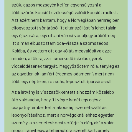
szűk, gazos mezsgyén kelljen egyensúlyozni a
többszörös kocsiút szélességű valódi kocsiút mellett.
Azt azért nem bántam, hogy a Norvégiában nemrégiben
elfogyasztott sör árából itt akár szállást is lehet találni
egy éjszakára, egy ottani városi vonaljegy árából meg
itt simán elbuszoztam oda-vissza a szomszédos
Kolába, és vettem ott egy kólát, megvalósítva ezzel
minden, a földrajzzal ismerkedő iskolás gyerek
viccelődésének tárgyát. Meggyőződtem róla, tényleg ez
az egyetlen ok, amiért érdemes odamenni, mert nem
több egy néptelen, rozsdás, lepusztult iparvárosnál.
Az a látvány is visszazökkentett a hozzám közelebb
álló valóságba, hogy itt végre ismét egy egész
csapatnyi ember kell a lakossági szemétszállítás
lebonyolításához, mert a norvégoknál ehhez egyetlen
személy, a szemeteskocsi sofőrje is elég, aki a volán
mögül irányít egy, a teherautóra szerelt kart, amely